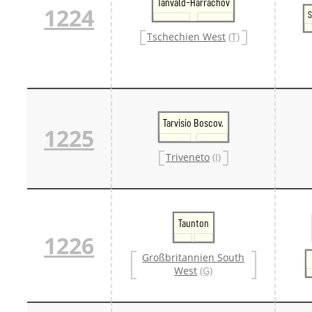
Tanvald-Harrachov
1224
S
Tschechien West
(T)
Tarvisio Boscov.
1225
Triveneto
(I)
Taunton
1226
Großbritannien South
West
(G)