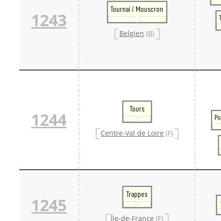
Tournai / Mouscron
1243
Belgien
(B)
Tours
1244
Po
Centre-Val de Loire
(F)
Trappes
1245
Île-de-France
(F)