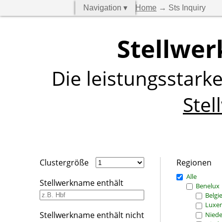
Navigation ▾
Home
→ Sts Inquiry
Stellwer
Die leistungsstark
Stel
Clustergröße
Regionen
Alle
Stellwerkname enthält
Benelux
Belgi
Luxe
Stellwerkname enthält nicht
Niede