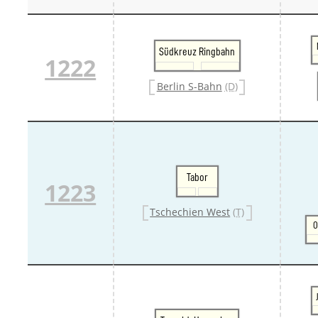
Südkreuz Ringbahn
1222
Berlin S-Bahn
(D)
Tabor
1223
Tschechien West
(T)
O