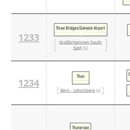
Three Bridges/Gatwick Airport
1233
Großbritannien South
East
(G)
Thun
1234
Bern - Lötschberg
(S)
Thunersee