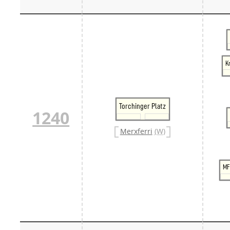
K
Torchinger Platz
1240
Merxferri
(W)
MF