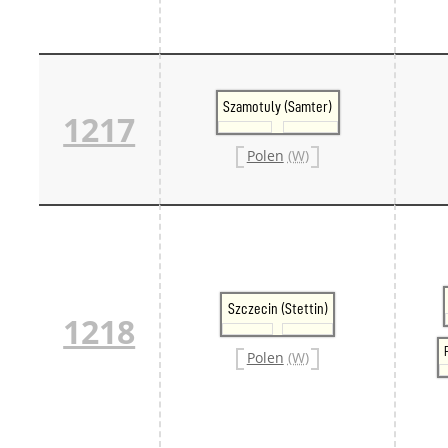
Szamotuly (Samter)
1217
Polen
(W)
Szczecin (Stettin)
1218
Polen
(W)