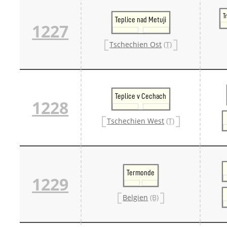
T
Teplice nad Metuji
1227
Tschechien Ost
(T)
Teplice v Cechach
1228
Tschechien West
(T)
Termonde
1229
Belgien
(B)