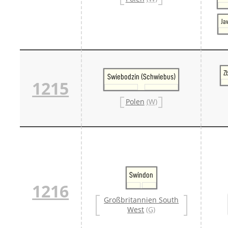
Ja
Z
Swiebodzin (Schwiebus)
1215
Polen
(W)
Swindon
1216
Großbritannien South
West
(G)