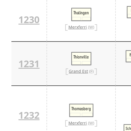
Thalingen
1230
Merxferri
(W)
Thionville
1231
Grand Est
(F)
Thomasberg
1232
Merxferri
(W)
Sch