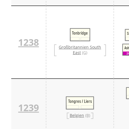
Tonbridge
S
1238
Großbritannien South
Ash
East
(G)
2
Tongres / Liers
1239
Belgien
(B)