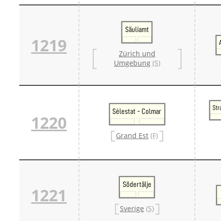
Säuliamt
1219
Zürich und
Umgebung
(S)
Str
Sélestat - Colmar
1220
Grand Est
(F)
Södertälje
1221
Sverige
(S)