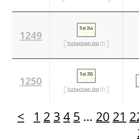
Trat 244
1249
Tschechien Ost
(T)
Trat 255
1250
Tschechien Ost
(T)
<
1
2
3
4
5
…
20
21
2