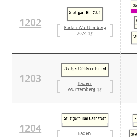
Danm
St
Danm
Stuttgart Hbf 2024
Sveri
1202
Tschech
Baden-Württemberg
Tsche
2024
(D)
Tsche
St
Weitere 
Alter
Bund
Merxf
Pole
Stuttgart S-Bahn-Tunnel
Österrei
1203
Öster
Öster
Baden-
Öster
Württemberg
(D)
Stuttgart-Bad Cannstatt
E
1204
Baden-
Stu