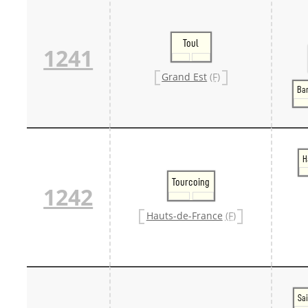
Toul
1241
Grand Est
(F)
Ba
H
Tourcoing
1242
Hauts-de-France
(F)
Sai