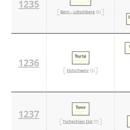
1235
Bern - Lötschberg
(S)
S
Thurtal
1236
Ostschweiz
(S)
Tisnov
1237
Tschechien Ost
(T)