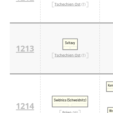
Tschechien Ost
(T)
Svitavy
1213
Tschechien Ost
(T)
Kam
Swidnica (Schweidnitz)
1214
Wr
Polen
(W)