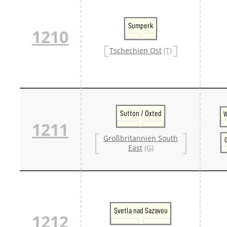
Sumperk
1210
Tschechien Ost
(T)
Sutton / Oxted
W
1211
Großbritannien South
G
East
(G)
Svetla nad Sazavou
1212