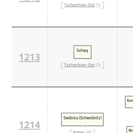
Tschechien Ost
(T)
Svitavy
1213
Tschechien Ost
(T)
Kam
Swidnica (Schweidnitz)
1214
Wr
Polen
(W)