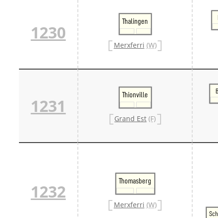
Thalingen
1230
Merxferri
(W)
Thionville
1231
Grand Est
(F)
Thomasberg
1232
Merxferri
(W)
Sch