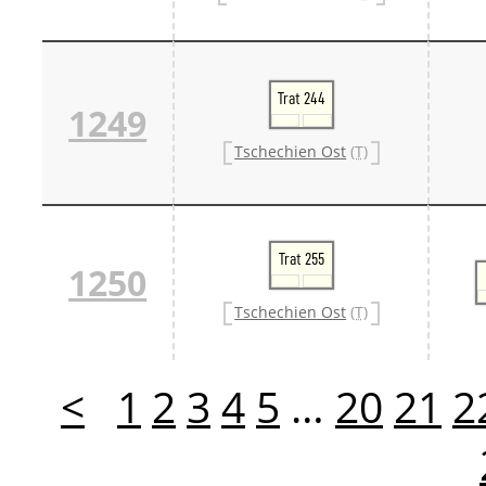
Trat 244
1249
Tschechien Ost
(T)
Trat 255
1250
Tschechien Ost
(T)
<
1
2
3
4
5
…
20
21
2