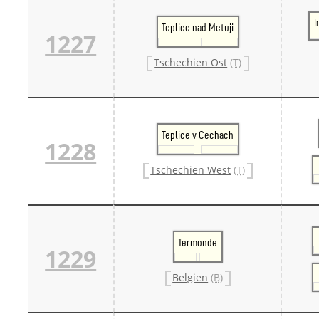
T
Teplice nad Metuji
1227
Tschechien Ost
(T)
Teplice v Cechach
1228
Tschechien West
(T)
Termonde
1229
Belgien
(B)