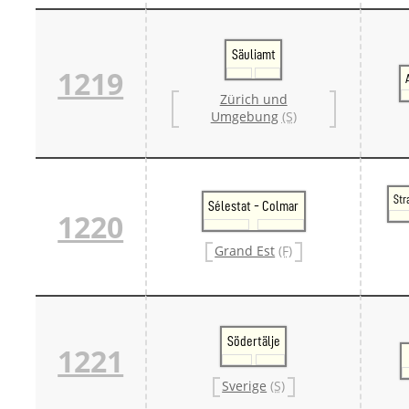
Säuliamt
1219
Zürich und
Umgebung
(S)
Str
Sélestat - Colmar
1220
Grand Est
(F)
Södertälje
1221
Sverige
(S)