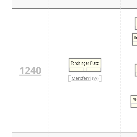
K
Torchinger Platz
1240
Merxferri
(W)
MF