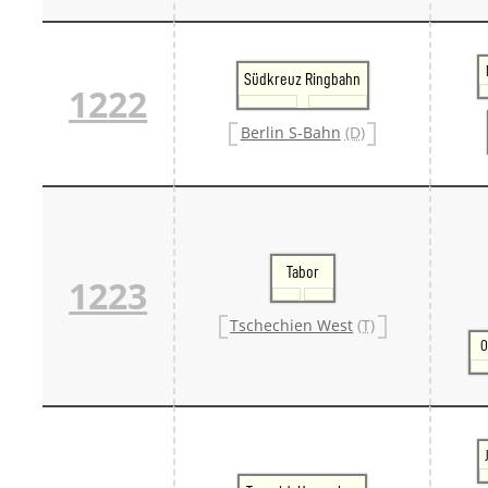
Südkreuz Ringbahn
1222
Berlin S-Bahn
(D)
Tabor
1223
Tschechien West
(T)
O