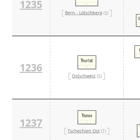
1235
Bern - Lötschberg
(S)
S
Thurtal
1236
Ostschweiz
(S)
Tisnov
1237
Tschechien Ost
(T)