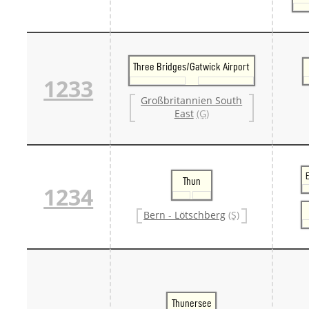
Three Bridges/Gatwick Airport
1233
Großbritannien South
East
(G)
Thun
1234
Bern - Lötschberg
(S)
Thunersee