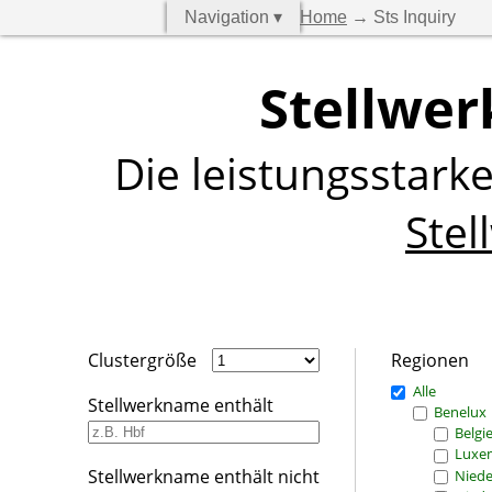
Navigation ▾
Home
→ Sts Inquiry
Stellwer
Die leistungsstark
Stel
Clustergröße
Regionen
Alle
Stellwerkname enthält
Benelux
Belgi
Luxe
Stellwerkname enthält nicht
Niede