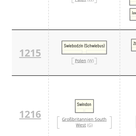
Ja
Z
Swiebodzin (Schwiebus)
1215
Polen
(W)
Swindon
1216
Großbritannien South
West
(G)