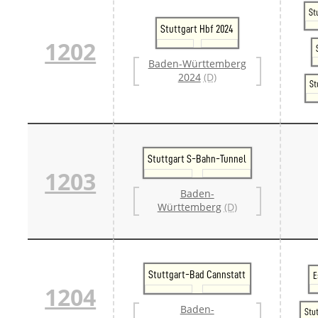
Danm
St
Danm
Stuttgart Hbf 2024
Sveri
1202
Tschech
Baden-Württemberg
Tsche
2024
(D)
Tsche
St
Weitere 
Alter
Bund
Merxf
Pole
Stuttgart S-Bahn-Tunnel
Österrei
1203
Öster
Öster
Baden-
Öster
Württemberg
(D)
Stuttgart-Bad Cannstatt
E
1204
Baden-
Stu