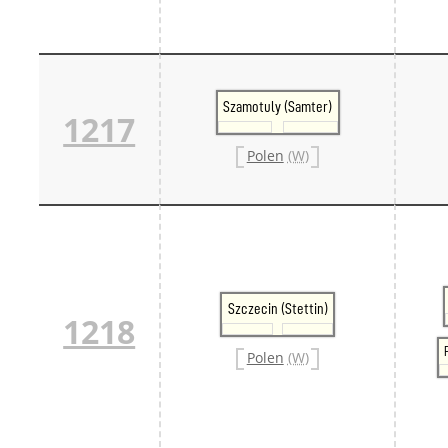
Szamotuly (Samter)
1217
Polen
(W)
Szczecin (Stettin)
1218
Polen
(W)