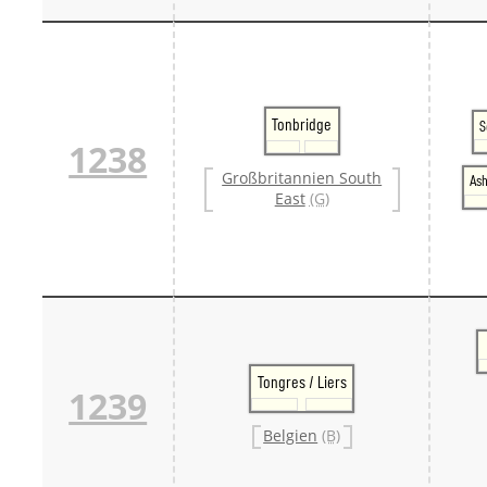
Tonbridge
S
1238
Großbritannien South
Ash
East
(G)
Tongres / Liers
1239
Belgien
(B)