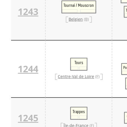
Tournai / Mouscron
1243
Belgien
(B)
Tours
1244
Po
Centre-Val de Loire
(F)
Trappes
1245
Île-de-France
(F)