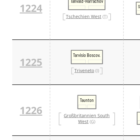
Tanvald-Harrachov
1224
S
Tschechien West
(T)
Tarvisio Boscov.
1225
Triveneto
(I)
Taunton
1226
Großbritannien South
West
(G)