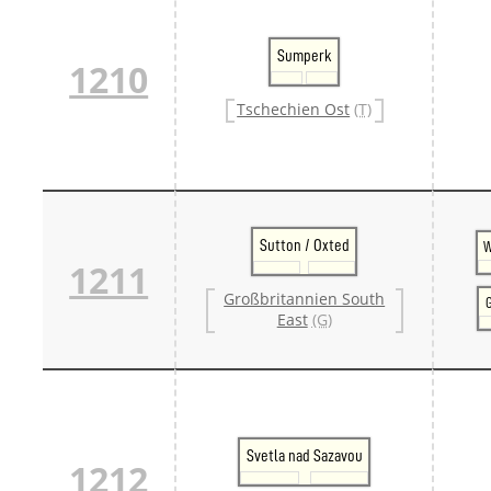
Sumperk
1210
Tschechien Ost
(T)
Sutton / Oxted
W
1211
Großbritannien South
G
East
(G)
Svetla nad Sazavou
1212