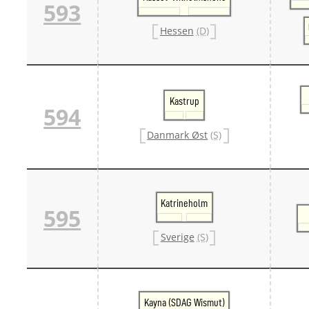
593
Hessen
(D)
Kastrup
594
Danmark Øst
(S)
Katrineholm
595
Sverige
(S)
Kayna (SDAG Wismut)