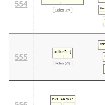
554
Wroc
Polen
(W)
Walb
Jedlina-Zdroj
555
Polen
(W)
Jelcz-Laskowice
556