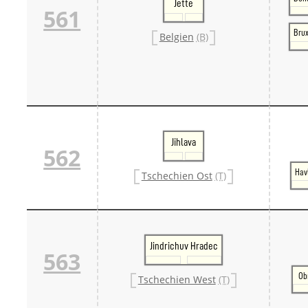
Jette
561
Bru
Belgien
(B)
Jihlava
562
Hav
Tschechien Ost
(T)
Jindrichuv Hradec
563
Ob
Tschechien West
(T)