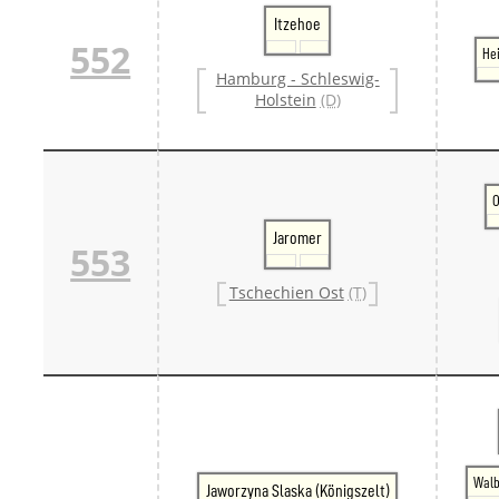
Danm
Itzehoe
Danm
552
Hei
Sveri
Hamburg - Schleswig-
Tschech
Holstein
(D)
Tsche
Tsche
Weitere 
Alter
Bund
O
Merxf
Pole
Jaromer
553
Österrei
Öster
Tschechien Ost
(T)
Öster
Öster
Walb
Jaworzyna Slaska (Königszelt)