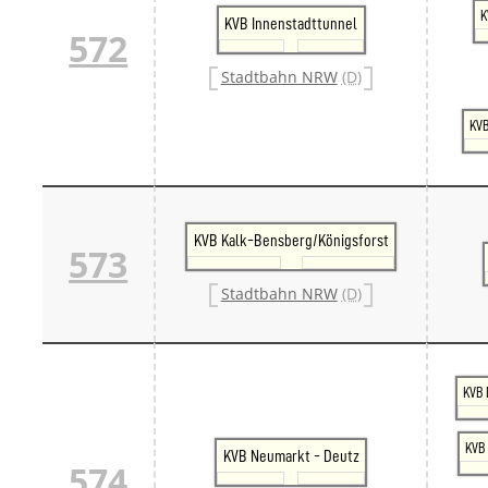
K
KVB Innenstadttunnel
572
Stadtbahn NRW
(D)
KVB
KVB Kalk-Bensberg/Königsforst
573
Stadtbahn NRW
(D)
KVB 
KVB 
KVB Neumarkt - Deutz
574