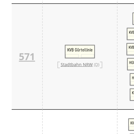
KVB
KVB
KVB Gürtellinie
571
HG
Stadtbahn NRW
(D)
H
K
KV