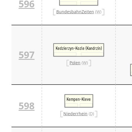
596
BundesbahnZeiten
(W)
Kedzierzyn-Kozle (Kandrzin)
597
Polen
(W)
Kempen-Kleve
598
Niederrhein
(D)