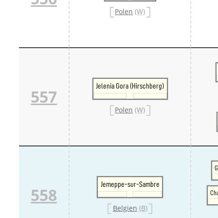
Polen
(W)
Jelenia Gora (Hirschberg)
557
Polen
(W)
G
Jemeppe-sur-Sambre
558
Cha
Belgien
(B)