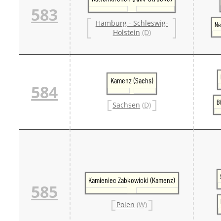
583
Hamburg - Schleswig-
Ne
Holstein
(D)
Kamenz (Sachs)
584
B
Sachsen
(D)
Kamieniec Zabkowicki (Kamenz)
585
Polen
(W)