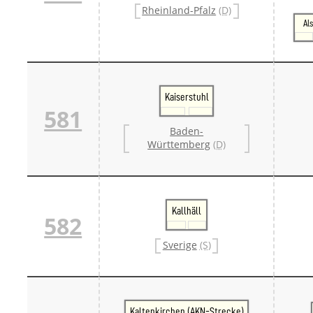
Rheinland-Pfalz
(D)
Al
Kaiserstuhl
581
Baden-
Württemberg
(D)
Kallhäll
582
Sverige
(S)
Kaltenkirchen (AKN-Strecke)