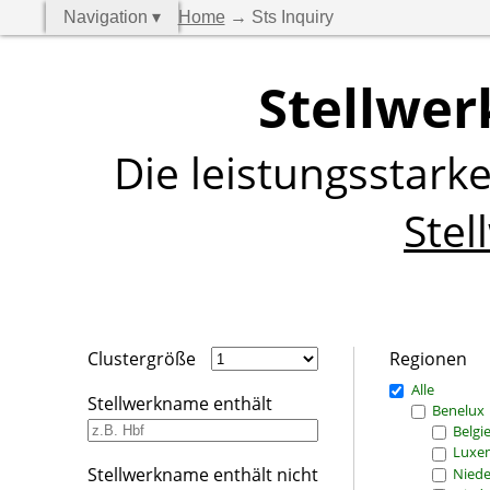
Navigation ▾
Home
→ Sts Inquiry
Stellwer
Die leistungsstark
Stel
Clustergröße
Regionen
Alle
Stellwerkname enthält
Benelux
Belgi
Luxe
Stellwerkname enthält nicht
Niede