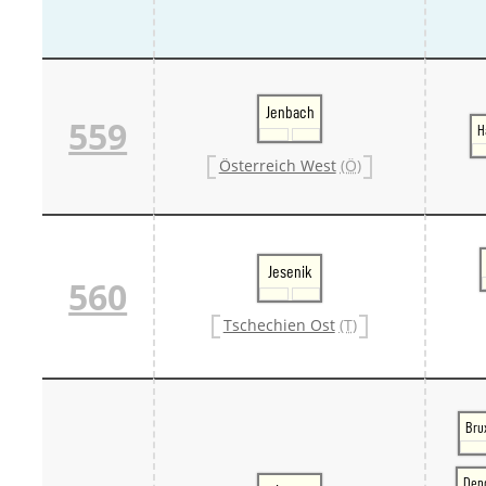
Jenbach
559
Ha
Österreich West
(Ö)
Jesenik
560
Tschechien Ost
(T)
Bru
Den