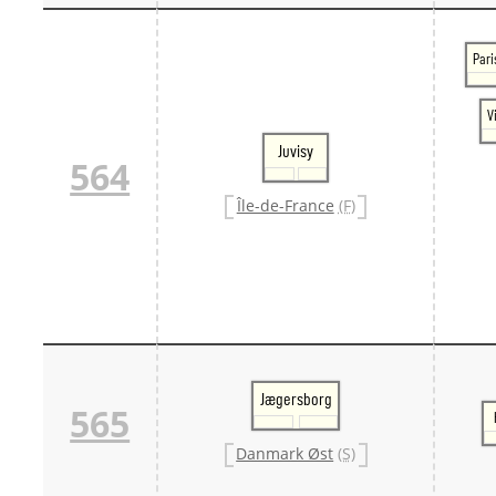
Pari
V
Juvisy
564
Île-de-France
(F)
Jægersborg
565
Danmark Øst
(S)