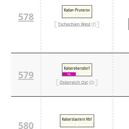
Kadan-Prunerov
578
Tschechien West
(T)
Kaiserebersdorf
579
1h
Österreich Ost
(Ö)
Kaiserslautern Hbf
580