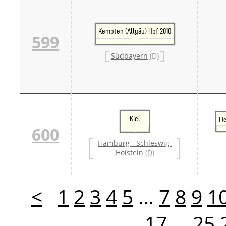
Kempten (Allgäu) Hbf 2010
599
Südbayern
(D)
Kiel
Fl
600
Hamburg - Schleswig-
Holstein
(D)
<
1
2
3
4
5
…
7
8
9
1
17
…
25