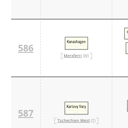
Kanashagen
586
Merxferri
(W)
Karlovy Vary
587
Tschechien West
(T)