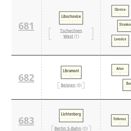
Obrnice
Libochovice
681
Strasko
Tschechien
West
(T)
Lovosice
Arlon
Libramont
682
Ber
Belgien
(B)
Lichtenberg
683
Ostkreuz
Berlin S-Bahn
(D)