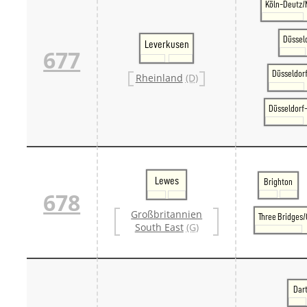
Köln-Deutz/
Düssel
Leverkusen
677
Düsseldor
Rheinland
(D)
Düsseldorf
Lewes
Brighton
678
Großbritannien
Three Bridges/
South East
(G)
Dar