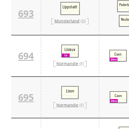
Paderb
Lippstadt
693
Neub
Münsterland
(D)
Lisieux
694
Caen
1h
36m
Normandie
(F)
Lison
695
Caen
36m
Normandie
(F)