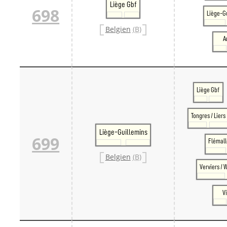
Liège Gbf
698
Liège-G
Belgien
(B)
A
Liège Gbf
Tongres / Liers
Liège-Guillemins
699
Flémal
Belgien
(B)
Verviers /
V