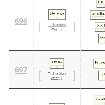
Steti
Litomerice
Usti nad L
696
Tschechien
Ceska L
West
(T)
Lov
Litvinov
Most nov
697
Tschechien
Bi
West
(T)
Flémal