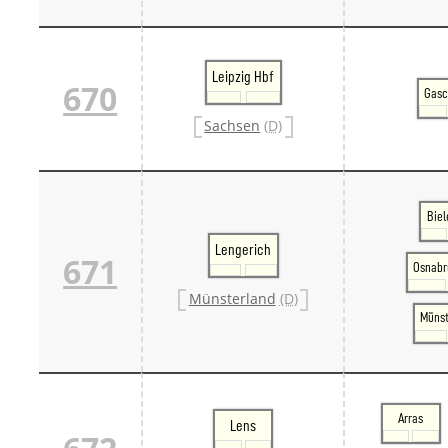
Leipzig Hbf
670
Gasc
Sachsen
(D)
Biel
Lengerich
671
Osnabr
Münsterland
(D)
Münst
Arras
Lens