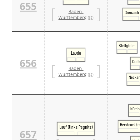
655
Baden-
Grenzach 
Württemberg
(D)
Bietigheim
Lauda
656
Crai
Baden-
Württemberg
(D)
Necka
Nürnb
Hersbruck (r
Lauf (links Pegnitz)
657