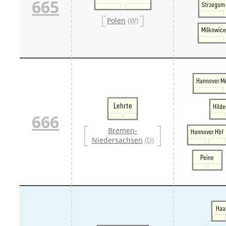
665
Strzegom 
Polen
(W)
Milkowice
Hannover M
Lehrte
Hild
666
Bremen-
Hannover Hbf
Niedersachsen
(D)
Peine
Haa