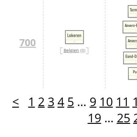
Ter
Anvers
Lokeren
700
Anver
Belgien
(B)
Gand-D
Pu
<
1
2
3
4
5
…
9
10
11
19
…
25