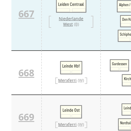
Leiden Centraal
Alphen 
667
Niederlande
Den H
West
(B)
Schipho
Gardessen
Leinde Hbf
668
Kirc
Merxferri
(W)
Lein
Leinde Ost
669
Nordtal
Merxferri
(W)