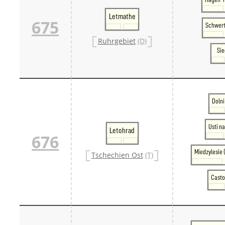
Letmathe
675
Schwert
Ruhrgebiet
(D)
Si
Dolni
Usti na
Letohrad
676
Miedzylesie 
Tschechien Ost
(T)
Casto