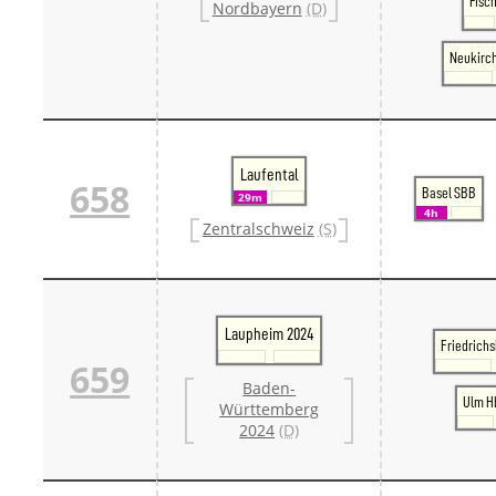
Fisc
Nordbayern
(D)
Neukirc
Laufental
658
Basel SBB
29m
4h
Zentralschweiz
(S)
Laupheim 2024
Friedrich
659
Baden-
Ulm H
Württemberg
2024
(D)