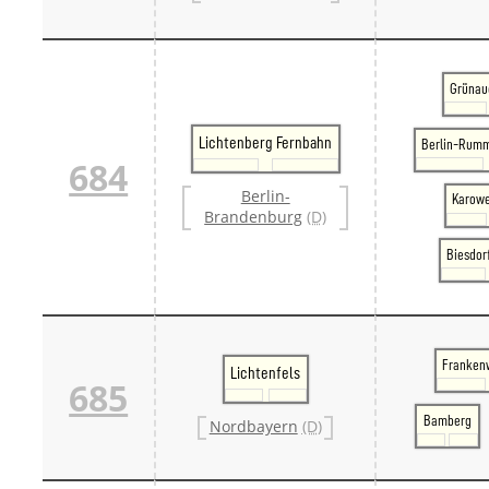
Grünau
Lichtenberg Fernbahn
Berlin-Rumm
684
Berlin-
Karowe
Brandenburg
(D)
Biesdor
Franken
Lichtenfels
685
Bamberg
Nordbayern
(D)