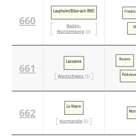
Laupheim/Biberach (Riß)
Friedri
660
Baden-
U
Württemberg
(D)
Renens
Lausanne
661
Palézieu
Westschweiz
(S)
Le Havre
662
Mott
Normandie
(F)