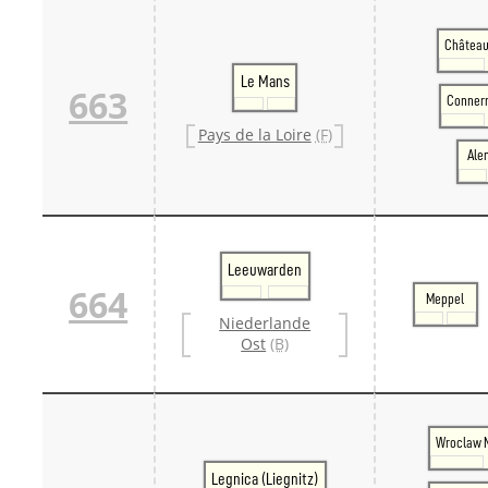
Château
Le Mans
663
Connerr
Pays de la Loire
(F)
Ale
Leeuwarden
664
Meppel
Niederlande
Ost
(B)
Wroclaw 
Legnica (Liegnitz)