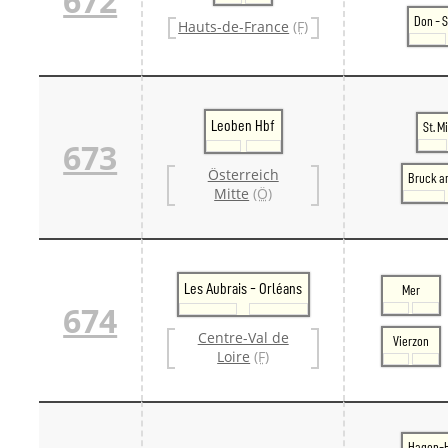
672
Don - 
Hauts-de-France
(F)
Leoben Hbf
St. M
673
Österreich
Bruck a
Mitte
(Ö)
Les Aubrais - Orléans
Mer
674
Centre-Val de
Vierzon
Loire
(F)
Hagen-