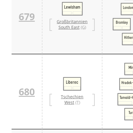
Lewisham
London
679
Großbritannien
Bromley
South East
(G)
Hithe
Mi
Liberec
Hradek-
680
Tschechien
Tanvald-
West
(T)
Tu