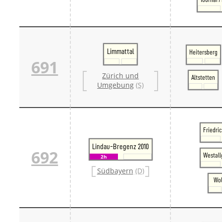
Limmattal
Heitersberg
691
Zürich und
Altstetten
Umgebung
(S)
Friedri
Lindau-Bregenz 2010
692
Westall
2h
Südbayern
(D)
Wol