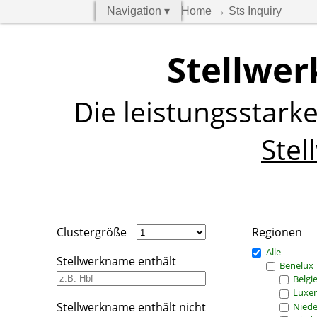
Navigation ▾
Home
→ Sts Inquiry
Stellwer
Die leistungsstark
Stel
Clustergröße
Regionen
Alle
Stellwerkname enthält
Benelux
Belgi
Luxe
Stellwerkname enthält nicht
Niede