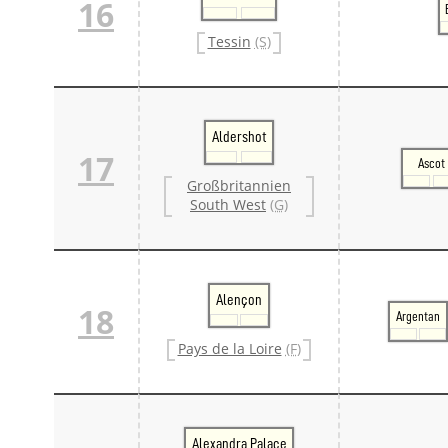
16
Tessin
(S)
Aldershot
17
Ascot
Großbritannien
South West
(G)
Alençon
18
Argentan
Pays de la Loire
(F)
Alexandra Palace