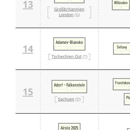
13
Willesden
Großbritannien
London
(G)
Adamov-Blansko
14
Svitavy
Tschechien Ost
(T)
Frantiskov
Adorf - Falkenstein
15
Pl
Sachsen
(D)
Airolo 2025