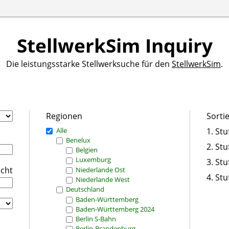
StellwerkSim Inquiry
Die leistungsstarke Stellwerksuche für den
StellwerkSim
.
Regionen
Sorti
Alle
1. Stu
Benelux
2. Stu
Belgien
Luxemburg
3. Stu
icht
Niederlande Ost
4. Stu
Niederlande West
Deutschland
Baden-Württemberg
Baden-Württemberg 2024
Berlin S-Bahn
Berlin-Brandenburg