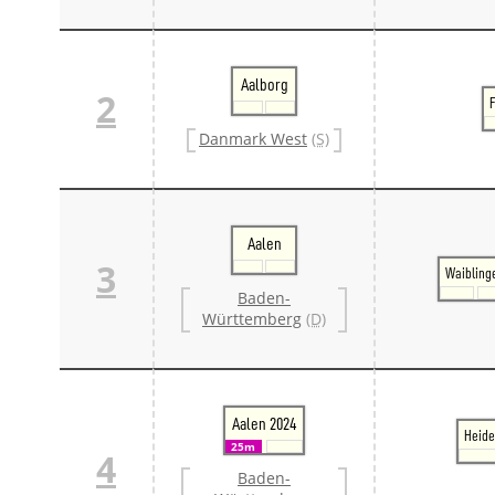
Aalborg
2
Danmark West
(S)
Aalen
3
Waibling
Baden-
Württemberg
(D)
Aalen 2024
Heide
25m
4
Baden-