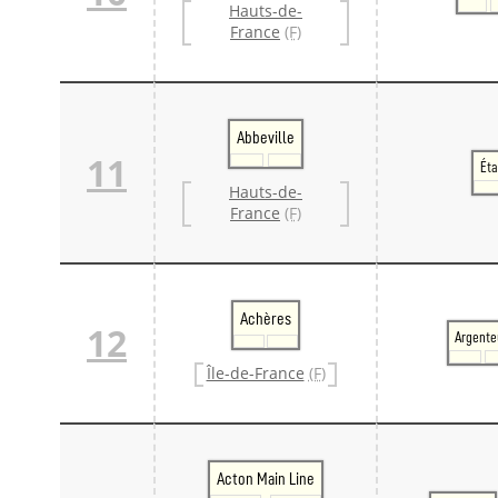
Hauts-de-
France
(F)
Abbeville
11
Éta
Hauts-de-
France
(F)
Achères
12
Argente
Île-de-France
(F)
Acton Main Line