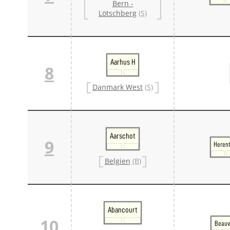
Bern -
Lötschberg
(S)
Aarhus H
8
Danmark West
(S)
Aarschot
9
Herent
Belgien
(B)
Abancourt
10
Beauv