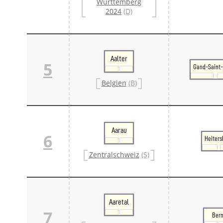
Württemberg
2024
(D)
Aalter
5
Gand-Saint-
Belgien
(B)
Aarau
6
Heiters
Zentralschweiz
(S)
Aaretal
7
Ber