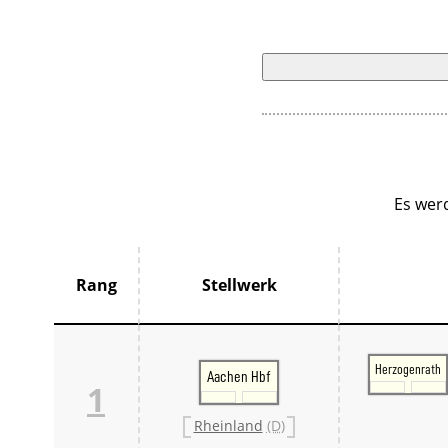
Es wer
Rang
Stellwerk
Herzogenrath
Aachen Hbf
1
Rheinland
(D)