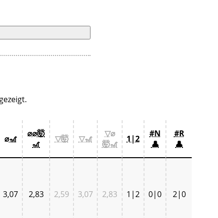
ezeigt.
⌀⌀🤯
▽⌀
#N
#R
⌀🎢
▽🤯
▽🎢
1|2
🎢
🤯🎢
👤
👤
3,07
2,83
2,59
3,07
2,83
1|2
0|0
2|0