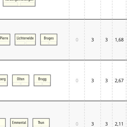
Tschechien West
Weitere Regionen
Alternative Stellwerke
BundesbahnZeiten
Merxferri
Polen
Österreich
Pierre
Lichtervelde
Bruges
0
3
3
1,68
Österreich Mitte
Österreich Ost
Österreich West
berg
Olten
Brugg
0
3
3
2,67
n
Emmental
Thun
0
3
3
2,11