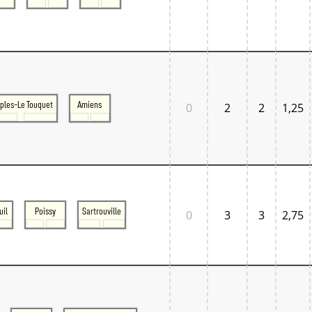
ples-Le Touquet
Amiens
0
2
2
1,25
uil
Poissy
Sartrouville
0
3
3
2,75