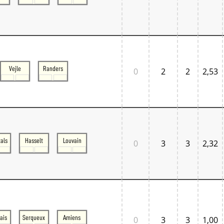
Vejle
Randers
0
2
2
2,53
als
Hasselt
Louvain
0
3
3
2,32
ais
Serqueux
Amiens
0
3
3
1,00