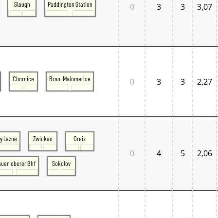
Slough
Paddington Station
0
3
3
3,07
Chornice
Brno-Malomerice
0
3
3
2,27
y Lazne
Zwickau
Greiz
0
4
5
2,06
auen oberer Bhf
Sokolov