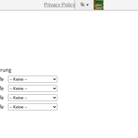
Privacy Policy
▾
erung
fe
fe
fe
fe