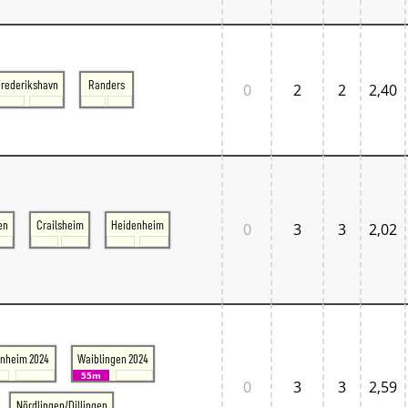
Normandie
Pays de la Loire
Île-de-France
Großbritannien
Großbritannien London
Frederikshavn
Randers
0
2
2
2,40
Großbritannien South East
Großbritannien South West
Italien
Lombardia
Triveneto
Schweiz
Bern - Lötschberg
Ostschweiz
en
Crailsheim
Heidenheim
0
3
3
2,02
Tessin
Westschweiz
Zentralschweiz
Zürich und Umgebung
Skandinavien
Danmark West
Danmark Øst
nheim 2024
Waiblingen 2024
Sverige
55m
Tschechien
0
3
3
2,59
Tschechien Ost
Nördlingen/Dillingen