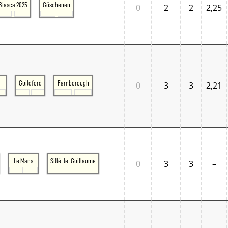
Biasca 2025
Göschenen
0
2
2
2,25
Guildford
Farnborough
0
3
3
2,21
Le Mans
Sillé-le-Guillaume
0
3
3
–