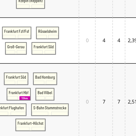
Rzepin (Reppen)
Frankfurt Fzf/Fsf
Rüsselsheim
0
4
4
2,3
Groß-Gerau
Frankfurt Süd
Frankfurt Süd
Bad Homburg
Frankfurt Hbf
Bad Vilbel
19m
0
7
7
2,5
nkfurt Flughafen
S-Bahn Stammstrecke
Frankfurt-Höchst