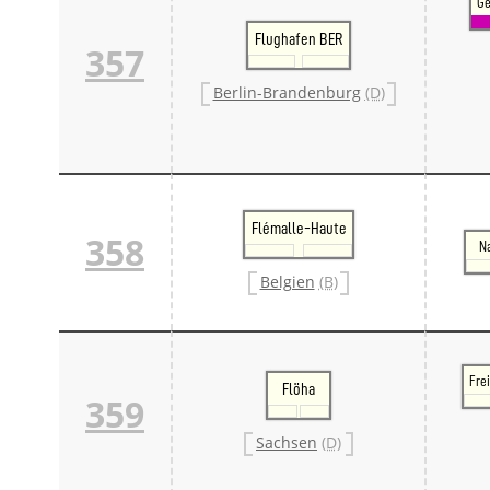
Ge
Flughafen BER
357
Berlin-Brandenburg
(D)
Flémalle-Haute
358
N
Belgien
(B)
Frei
Flöha
359
Sachsen
(D)