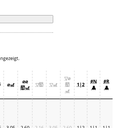
ngezeigt.
▽⌀
⌀⌀
#N
#R

⌀🎢
▽🤯
▽🎢
🤯
1|2
🤯🎢
👤
👤
🎢
6
3,05
2,60
2,16
3,05
2,60
1|2
1|1
1|1