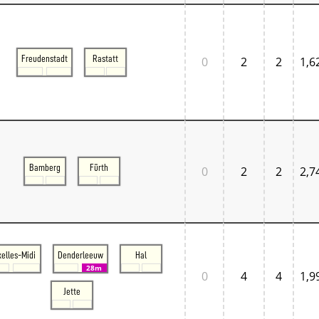
Freudenstadt
Rastatt
0
2
2
1,6
Bamberg
Fürth
0
2
2
2,7
xelles-Midi
Denderleeuw
Hal
28m
0
4
4
1,9
Jette