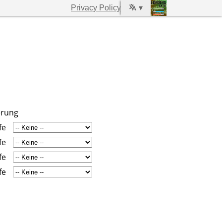
Privacy Policy
▾
erung
fe
fe
fe
fe