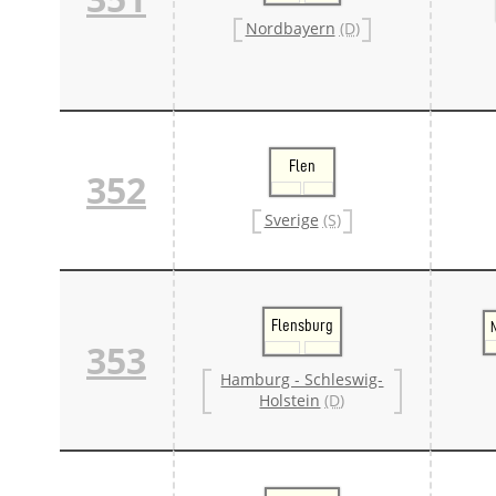
Nordbayern
(D)
Flen
352
Sverige
(S)
Flensburg
353
Hamburg - Schleswig-
Holstein
(D)