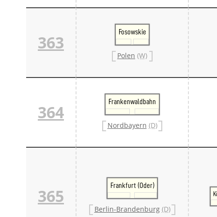
Fosowskie
363
Polen
(W)
Frankenwaldbahn
364
Nordbayern
(D)
Frankfurt (Oder)
365
K
Berlin-Brandenburg
(D)