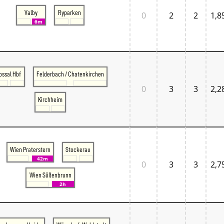
Tschechien West
Valby
Ryparken
Weitere Regionen
0
2
2
1,8
6m
Alternative Stellwerke
BundesbahnZeiten
Merxferri
Polen
Österreich
Österreich Mitte
ossal Hbf
Felderbach / Chatenkirchen
Österreich Ost
0
3
3
2,2
Österreich West
Kirchheim
Wien Praterstern
Stockerau
42m
0
3
3
2,7
Wien Süßenbrunn
2h