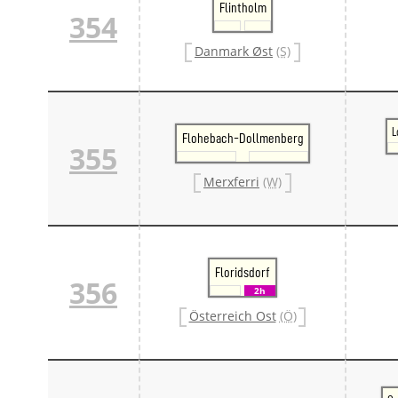
Flintholm
354
Danmark Øst
(S)
L
Flohebach-Dollmenberg
355
Merxferri
(W)
Floridsdorf
356
2h
Österreich Ost
(Ö)