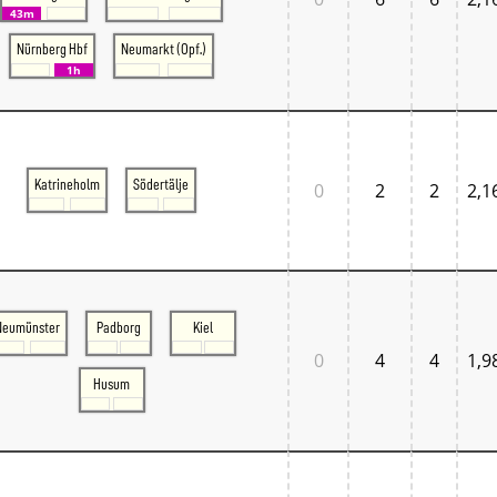
Normandie
43m
Pays de la Loire
Nürnberg Hbf
Neumarkt (Opf.)
Île-de-France
1h
Großbritannien
Großbritannien London
Großbritannien South East
Großbritannien South West
Italien
Lombardia
Katrineholm
Södertälje
0
2
2
2,1
Triveneto
Schweiz
Bern - Lötschberg
Ostschweiz
Tessin
Westschweiz
Neumünster
Padborg
Kiel
Zentralschweiz
Zürich und Umgebung
0
4
4
1,9
Skandinavien
Husum
Danmark West
Danmark Øst
Sverige
Tschechien
Tschechien Ost