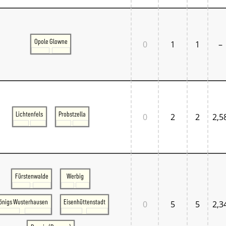
Opole Glowne
0
1
1
–
Lichtenfels
Probstzella
0
2
2
2,5
Fürstenwalde
Werbig
önigs Wusterhausen
Eisenhüttenstadt
0
5
5
2,3