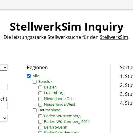
StellwerkSim Inquiry
Die leistungsstarke Stellwerksuche für den
StellwerkSim
.
Regionen
Sorti
Alle
1. Stu
Benelux
2. Stu
Belgien
Luxemburg
3. Stu
icht
Niederlande Ost
4. Stu
Niederlande West
Deutschland
Baden-Württemberg
Baden-Württemberg 2024
Berlin S-Bahn
Berlin-Brandenburg