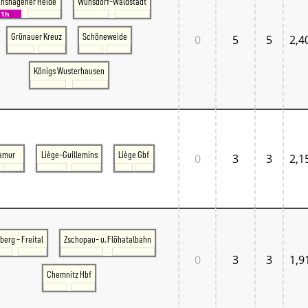
nshagener Heide
Wünsdorf-Waldstadt
1h
Grünauer Kreuz
Schöneweide
0
5
5
2,4
Königs Wusterhausen
amur
Liège-Guillemins
Liège Gbf
0
3
3
2,1
berg - Freital
Zschopau- u. Flöhatalbahn
0
3
3
1,9
Chemnitz Hbf