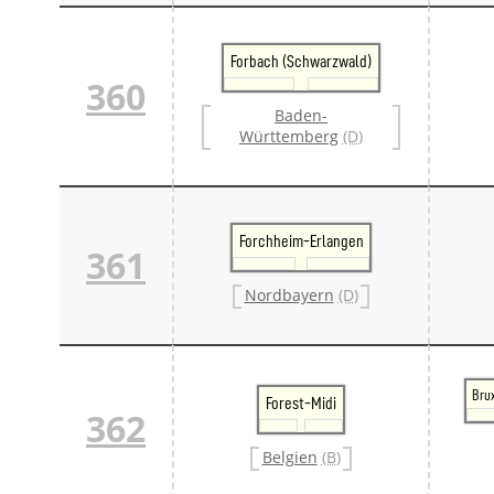
Forbach (Schwarzwald)
360
Baden-
Württemberg
(D)
Forchheim-Erlangen
361
Nordbayern
(D)
Bru
Forest-Midi
362
Belgien
(B)