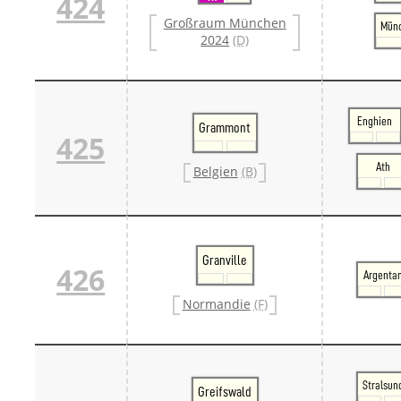
424
Großraum München
Münc
2024
(D)
Enghien
Grammont
425
Ath
Belgien
(B)
Granville
426
Argenta
Normandie
(F)
Stralsun
Greifswald