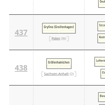
Deub
Szcze
Gryfino (Greifenhagen)
437
Kostr
Polen
(W)
Luthers
Gräfenhainichen
438
El
Sachsen-Anhalt
(D)
Bies