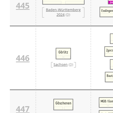
445
2
Baden-Württemberg
Esslingen
2024
(D)
Zgorz
Görlitz
446
Sachsen
(D)
Bautz
MGB / Go
Göschenen
447