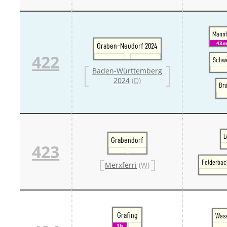
Mannh
43
Graben-Neudorf 2024
422
Schwe
Baden-Württemberg
2024
(D)
Bru
L
Grabendorf
423
Felderbac
Merxferri
(W)
Grafing
Wass
1h