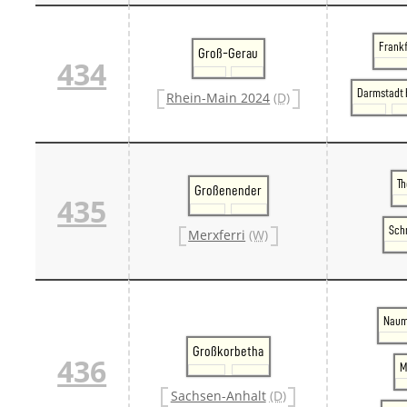
Frankf
Groß-Gerau
434
Darmstadt 
Rhein-Main 2024
(D)
T
Großenender
435
Sch
Merxferri
(W)
Naum
Großkorbetha
436
M
Sachsen-Anhalt
(D)