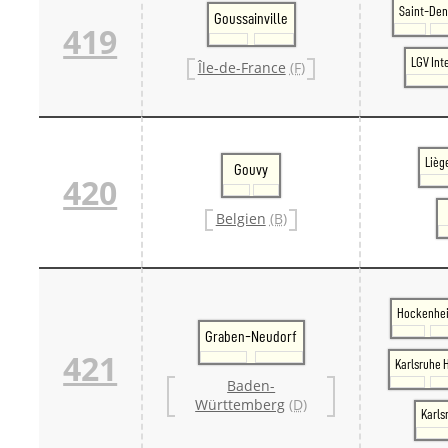
Saint-Den
Goussainville
419
LGV Int
Île-de-France
(F)
Lièg
Gouvy
420
Belgien
(B)
Hockenhe
Graben-Neudorf
421
Karlsruhe 
Baden-
Württemberg
(D)
Karls