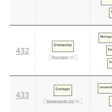
Meininge
Grimmenthal
432
Bad
Thüringen
(D)
Ze
Leeuward
Groningen
433
Niederlande Ost
(B)