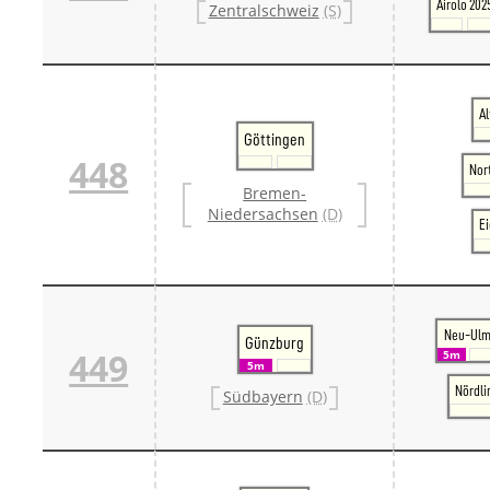
Airolo 202
Zentralschweiz
(S)
A
Göttingen
448
Nor
Bremen-
Niedersachsen
(D)
E
Neu-Ul
Günzburg
449
5m
5m
Nördli
Südbayern
(D)