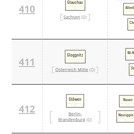
Glauchau
410
Alten
Sachsen
(D)
Ch
Wr. 
Gloggnitz
411
S
Österreich Mitte
(Ö)
Glöwen
Nauen
412
Berlin-
Neuruppin
Brandenburg
(D)