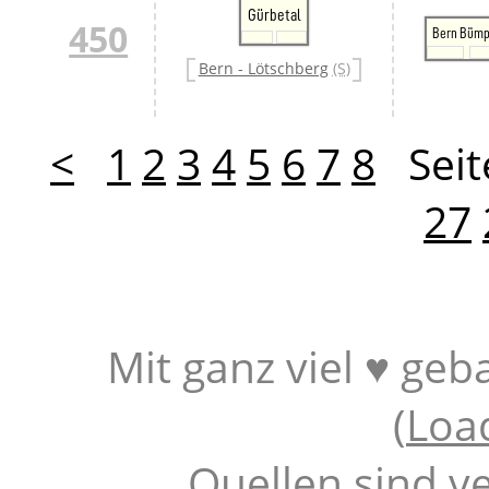
Gürbetal
450
Bern Bümp
Bern - Lötschberg
(S)
<
1
2
3
4
5
6
7
8
Seit
27
Mit ganz viel ♥ geb
(
Loa
Quellen sind v