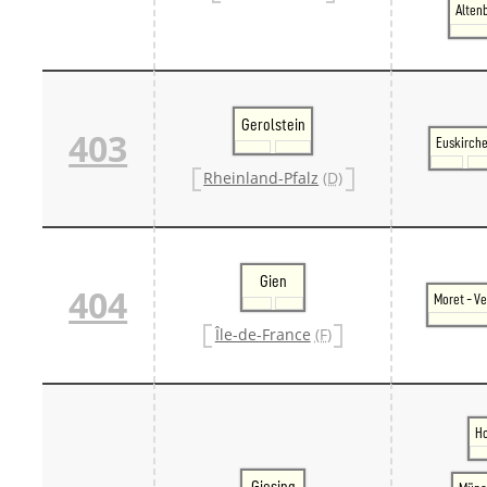
Alten
Danm
Danm
Sveri
Tschech
Tsche
Tsche
Gerolstein
403
Weitere 
Euskirch
Alter
Rheinland-Pfalz
(D)
Bund
Merxf
Pole
Österrei
Öster
Gien
Öster
404
Moret - V
Öster
Île-de-France
(F)
Ho
Giesing