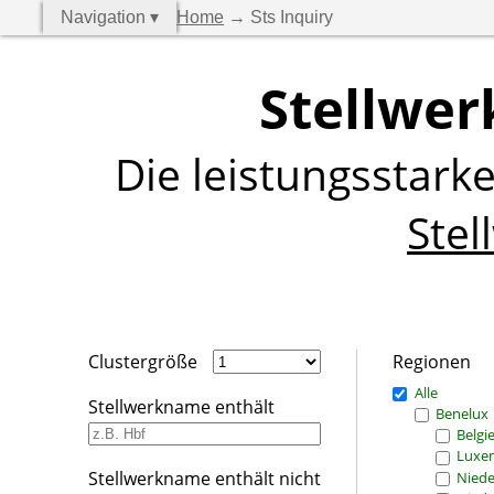
Navigation ▾
Home
→ Sts Inquiry
Stellwer
Die leistungsstark
Stel
Clustergröße
Regionen
Alle
Stellwerkname enthält
Benelux
Belgi
Luxe
Stellwerkname enthält nicht
Niede