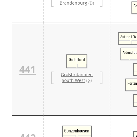
Brandenburg
(D)
Co
Sutton / Ox
Aldershot
Guildford
441
Großbritannien
South West
(G)
Ports
Gunzenhausen