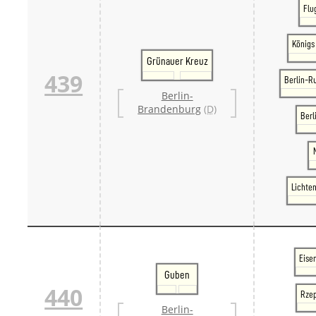
Flu
Königs
Grünauer Kreuz
439
Berlin-R
Berlin-
Brandenburg
(D)
Berl
Lichte
Eise
Guben
440
Rzep
Berlin-