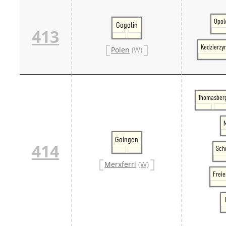
Opol
Gogolin
413
Kedzierzy
Polen
(W)
Thomasber
Goingen
414
Sch
Merxferri
(W)
Frei