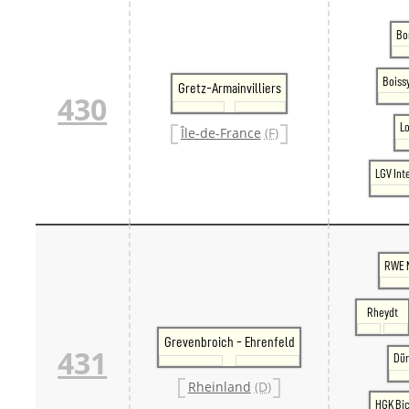
Bo
Boiss
Gretz-Armainvilliers
430
L
Île-de-France
(F)
LGV Int
RWE 
Rheydt
Grevenbroich - Ehrenfeld
431
Dü
Rheinland
(D)
HGK Bic