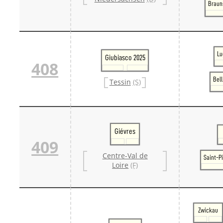
Braun
Lu
Giubiasco 2025
408
Bel
Tessin
(S)
Giévres
409
Centre-Val de
Saint-P
Loire
(F)
Zwickau