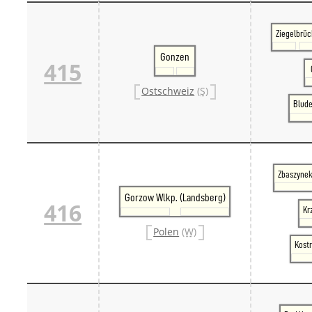
Ziegelbrü
Gonzen
415
Ostschweiz
(S)
Blude
Zbaszynek
Gorzow Wlkp. (Landsberg)
416
Kr
Polen
(W)
Kostr