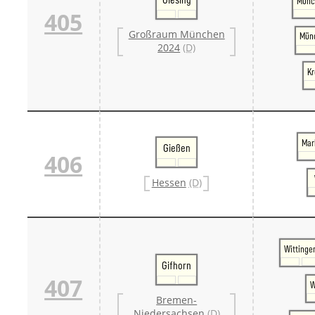
Münc
405
Großraum München
Münc
2024
(D)
Kr
Mar
Gießen
406
Hessen
(D)
Wittinge
Gifhorn
407
W
Bremen-
Niedersachsen
(D)