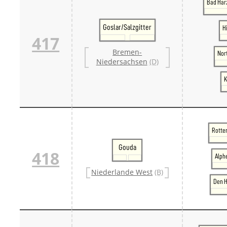
Bad Har
Goslar/Salzgitter
H
417
Bremen-
Nor
Niedersachsen
(D)
K
Rotte
Gouda
418
Alph
Niederlande West
(B)
Den H