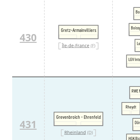
Bo
Boiss
Gretz-Armainvilliers
430
L
Île-de-France
(F)
LGV Int
RWE 
Rheydt
Grevenbroich - Ehrenfeld
431
Dü
Rheinland
(D)
HGK Bic