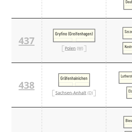
Deub
Szcze
Gryfino (Greifenhagen)
437
Kostr
Polen
(W)
Luthers
Gräfenhainichen
438
El
Sachsen-Anhalt
(D)
Bies