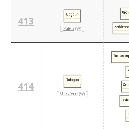
Opol
Gogolin
413
Kedzierzy
Polen
(W)
Thomasber
Goingen
414
Sch
Merxferri
(W)
Frei