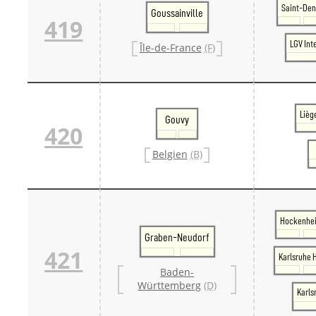
Saint-Den
Goussainville
419
LGV Int
Île-de-France
(F)
Lièg
Gouvy
420
Belgien
(B)
Hockenhe
Graben-Neudorf
421
Karlsruhe 
Baden-
Württemberg
(D)
Karls