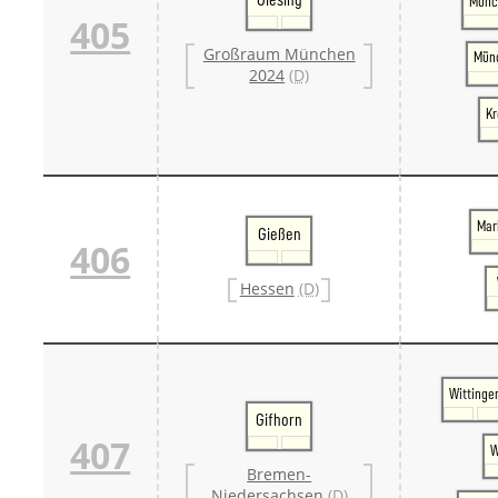
Münc
405
Großraum München
Münc
2024
(D)
Kr
Mar
Gießen
406
Hessen
(D)
Wittinge
Gifhorn
407
W
Bremen-
Niedersachsen
(D)