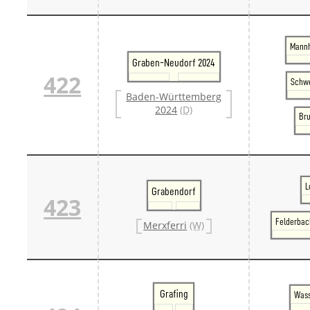
Mannh
Graben-Neudorf 2024
422
Schwe
Baden-Württemberg
2024
(D)
Bru
L
Grabendorf
423
Felderbac
Merxferri
(W)
Grafing
Wass