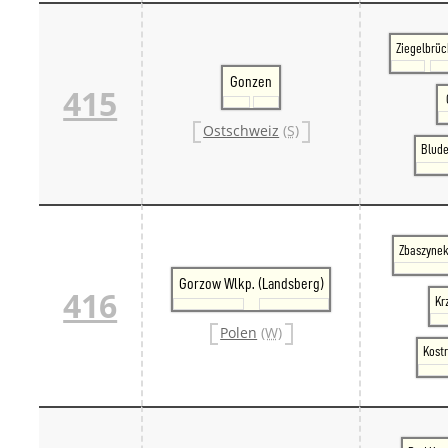
Ziegelbrü
Gonzen
415
Ostschweiz
(S)
Blude
Zbaszynek
Gorzow Wlkp. (Landsberg)
416
Kr
Polen
(W)
Kostr