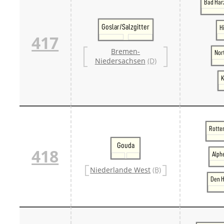
Bad Har
Goslar/Salzgitter
H
417
Bremen-
Nor
Niedersachsen
(D)
K
Rotte
Gouda
418
Alph
Niederlande West
(B)
Den H