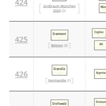
424
Großraum München
Münc
2024
(D)
Enghien
Grammont
425
Ath
Belgien
(B)
Granville
426
Argenta
Normandie
(F)
Stralsun
Greifswald