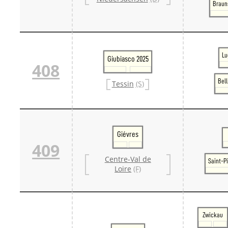
Braun
Lu
Giubiasco 2025
408
Bel
Tessin
(S)
Giévres
409
Centre-Val de
Saint-P
Loire
(F)
Zwickau