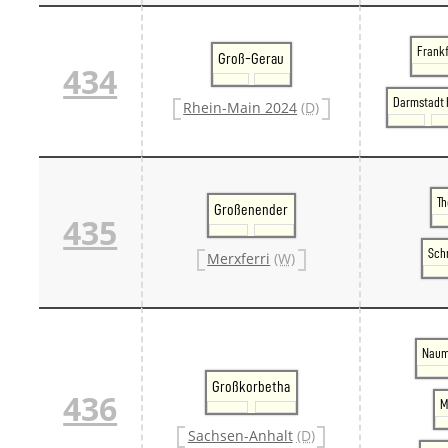
Frankf
Groß-Gerau
434
Darmstadt 
Rhein-Main 2024
(D)
T
Großenender
435
Sch
Merxferri
(W)
Naum
Großkorbetha
436
M
Sachsen-Anhalt
(D)