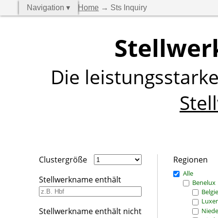
Navigation ▾
Home
→ Sts Inquiry
Stellwer
Die leistungsstark
Stel
Clustergröße
Regionen
Alle
Stellwerkname enthält
Benelux
Belgi
Luxe
Stellwerkname enthält nicht
Niede