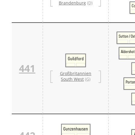
Brandenburg
(D)
Co
Sutton / Ox
Aldershot
Guildford
441
Großbritannien
South West
(G)
Ports
Gunzenhausen