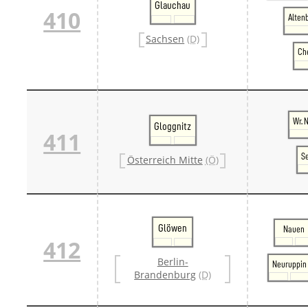
Glauchau
410
Alten
Sachsen
(D)
Ch
Wr. 
Gloggnitz
411
S
Österreich Mitte
(Ö)
Glöwen
Nauen
412
Berlin-
Neuruppin
Brandenburg
(D)