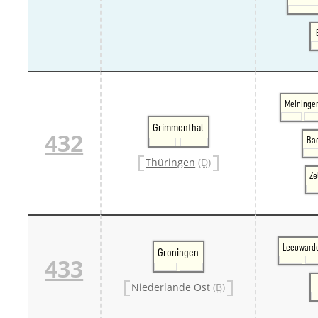
Meininge
Grimmenthal
432
Bad
Thüringen
(D)
Ze
Leeuward
Groningen
433
Niederlande Ost
(B)