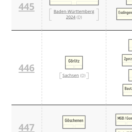
445
Baden-Württemberg
Esslingen
2024
(D)
Zgorz
Görlitz
446
Sachsen
(D)
Bautz
MGB / Go
Göschenen
447