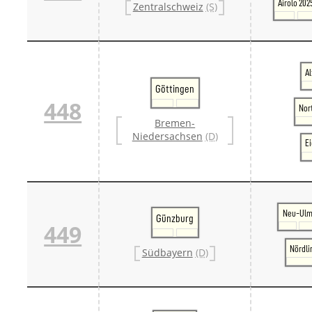
Airolo 202
Zentralschweiz
(S)
A
Göttingen
448
Nor
Bremen-
Niedersachsen
(D)
E
Neu-Ul
Günzburg
449
Nördli
Südbayern
(D)