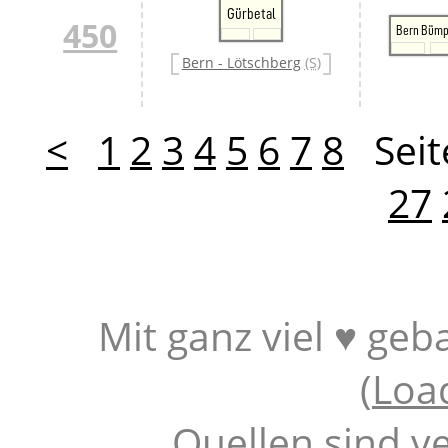
Gürbetal
450
Bern Bümp
Bern - Lötschberg
(S)
<
1
2
3
4
5
6
7
8
Seit
27
Mit ganz viel ♥ geb
(
Loa
Quellen sind v