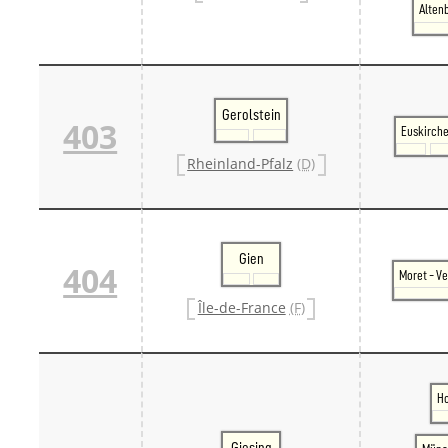
Alten
Danm
Danm
Sveri
Tschech
Tsche
Tsche
Gerolstein
403
Weitere 
Euskirch
Alter
Rheinland-Pfalz
(D)
Bund
Merxf
Pole
Österrei
Öster
Gien
Öster
404
Moret - V
Öster
Île-de-France
(F)
Ho
Giesing