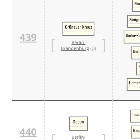
Flu
Königs
Grünauer Kreuz
439
Berlin-R
Berlin-
Brandenburg
(D)
Berl
Lichte
Eise
Guben
440
Rzep
Berlin-