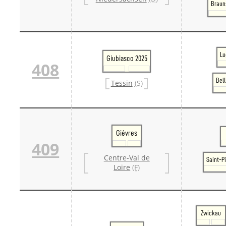
Braun
Lu
Giubiasco 2025
408
Bel
Tessin
(S)
Giévres
409
Centre-Val de
Saint-P
Loire
(F)
Zwickau