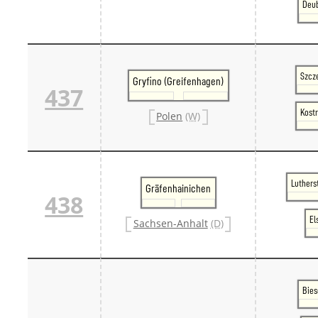
Deub
Szcze
Gryfino (Greifenhagen)
437
Kostr
Polen
(W)
Luthers
Gräfenhainichen
438
El
Sachsen-Anhalt
(D)
Bies