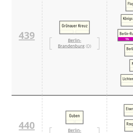
Flu
Königs
Grünauer Kreuz
439
Berlin-R
1h
Berlin-
Brandenburg
(D)
Berl
Lichte
Eise
Guben
440
Rzep
Berlin-