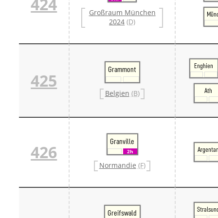
424
Großraum München
Münc
2024
(D)
Enghien
Grammont
425
Ath
Belgien
(B)
Granville
426
Argenta
2h
Normandie
(F)
Stralsun
Greifswald