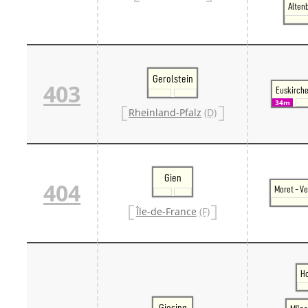
Alten
Danm
Danm
Sveri
Tschech
Tsche
Tsche
Gerolstein
403
Weitere 
Euskirch
Alter
34m
Rheinland-Pfalz
(D)
Bund
Merxf
Pole
Österrei
Öster
Gien
Öster
404
Moret - V
Öster
Île-de-France
(F)
Ho
Giesing