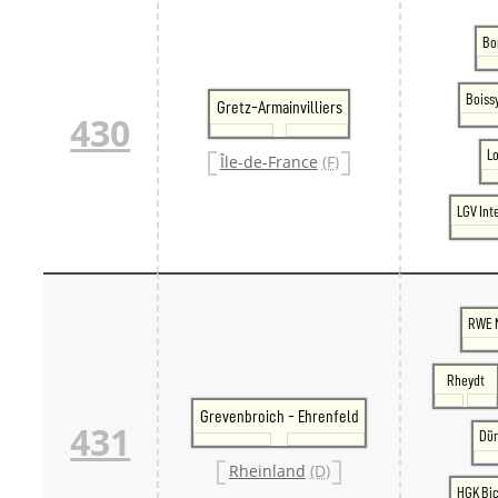
Bo
Boiss
Gretz-Armainvilliers
430
L
Île-de-France
(F)
LGV Int
RWE 
Rheydt
Grevenbroich - Ehrenfeld
431
Dü
Rheinland
(D)
HGK Bic