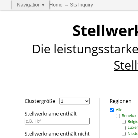
Navigation ▾
Home
→ Sts Inquiry
Stellwer
Die leistungsstark
Stel
Clustergröße
Regionen
Alle
Stellwerkname enthält
Benelux
Belgi
Luxe
Stellwerkname enthält nicht
Niede