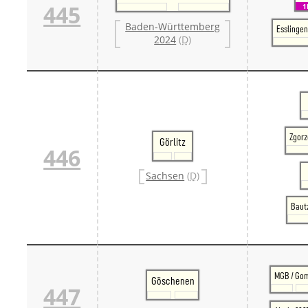
445
1
Baden-Württemberg
Esslingen
2024
(D)
Zgorz
Görlitz
446
Sachsen
(D)
Bautz
MGB / Go
Göschenen
447