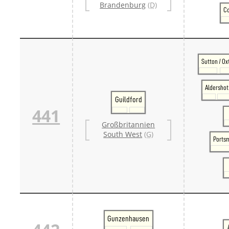
Brandenburg
(D)
Co
Sutton / Ox
Aldershot
Guildford
441
Großbritannien
South West
(G)
Ports
Gunzenhausen