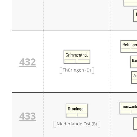
Meininge
Grimmenthal
432
Bad
Thüringen
(D)
Ze
Leeuward
Groningen
433
Niederlande Ost
(B)