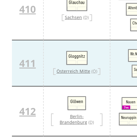
Glauchau
410
Alten
Sachsen
(D)
Ch
Wr. 
Gloggnitz
411
S
Österreich Mitte
(Ö)
Glöwen
Nauen
412
7m
Berlin-
Neuruppin
Brandenburg
(D)