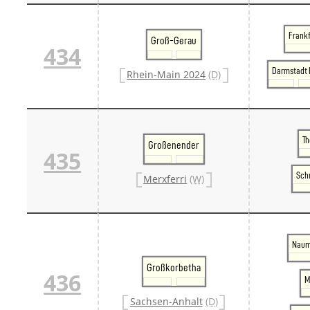
Frankf
Groß-Gerau
434
Darmstadt 
Rhein-Main 2024
(D)
T
Großenender
435
Sch
Merxferri
(W)
Naum
Großkorbetha
436
M
Sachsen-Anhalt
(D)