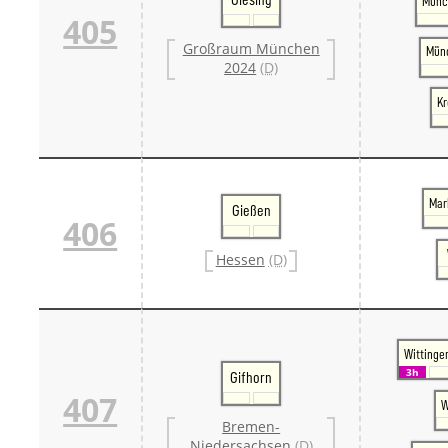
Münc
405
Großraum München
Münc
2024
(D)
Kr
Mar
Gießen
406
Hessen
(D)
Wittinge
3h
Gifhorn
407
W
Bremen-
Niedersachsen
(D)