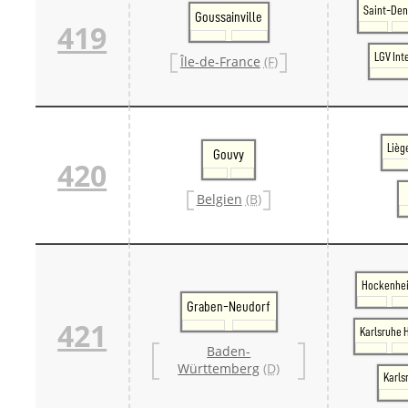
Saint-Den
Goussainville
419
LGV Int
Île-de-France
(F)
Lièg
Gouvy
420
Belgien
(B)
Hockenhe
Graben-Neudorf
421
Karlsruhe 
Baden-
Württemberg
(D)
Karls