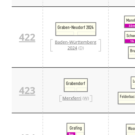
Mannh
32
Graben-Neudorf 2024
422
Schwe
1h
Baden-Württemberg
2024
(D)
Bru
L
Grabendorf
423
Felderbac
Merxferri
(W)
Grafing
Wass
9m