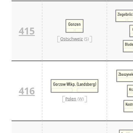
Ziegelbrü
Gonzen
415
Ostschweiz
(S)
Blude
Zbaszynek
Gorzow Wlkp. (Landsberg)
416
Kr
Polen
(W)
Kostr