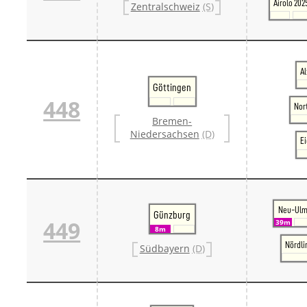
Airolo 202
Zentralschweiz
(S)
A
Göttingen
448
Nor
Bremen-
Niedersachsen
(D)
E
Neu-Ul
Günzburg
449
39m
8m
Nördli
Südbayern
(D)