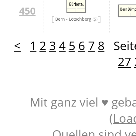
Gürbetal
450
Bern Bümp
Bern - Lötschberg
(S)
<
1
2
3
4
5
6
7
8
Seit
27
Mit ganz viel ♥ geb
(
Loa
Quellen sind v