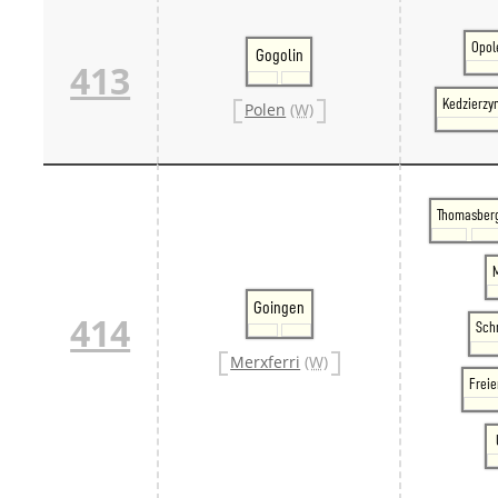
Opol
Gogolin
413
Kedzierzy
Polen
(W)
Thomasber
Goingen
414
Sch
Merxferri
(W)
Frei