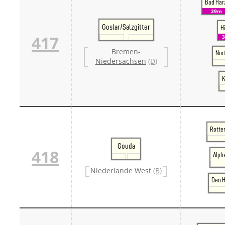
Bad Har
29m
Goslar/Salzgitter
H
417
Bremen-
Nor
Niedersachsen
(D)
K
Rotte
Gouda
418
Alph
Niederlande West
(B)
Den H