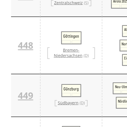
Airolo 202
Zentralschweiz
(S)
A
Göttingen
448
Nor
Bremen-
Niedersachsen
(D)
E
Neu-Ul
Günzburg
449
Nördli
Südbayern
(D)