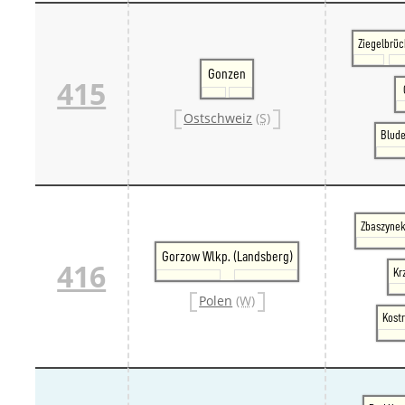
Ziegelbrü
Gonzen
415
Ostschweiz
(S)
Blude
Zbaszynek
Gorzow Wlkp. (Landsberg)
416
Kr
Polen
(W)
Kostr