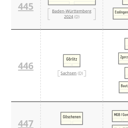
445
Baden-Württemberg
Esslingen
2024
(D)
Zgorz
Görlitz
446
Sachsen
(D)
Bautz
MGB / Go
Göschenen
447