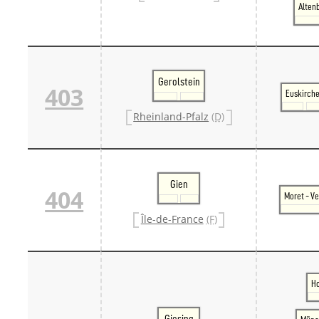
Alten
Danm
Danm
Sveri
Tschech
Tsche
Tsche
Gerolstein
403
Weitere 
Euskirch
Alter
Rheinland-Pfalz
(D)
Bund
Merxf
Pole
Österrei
Öster
Gien
Öster
404
Moret - V
Öster
Île-de-France
(F)
Ho
Giesing