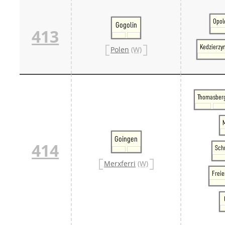
Opol
Gogolin
413
Kedzierzy
Polen
(W)
Thomasber
Goingen
414
Sch
Merxferri
(W)
Frei