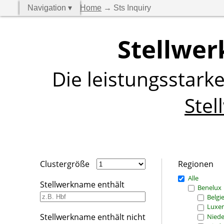
Navigation ▾
Home
→ Sts Inquiry
Stellwer
Die leistungsstark
Stel
Clustergröße
Regionen
Alle
Stellwerkname enthält
Benelux
Belgi
Luxe
Stellwerkname enthält nicht
Niede