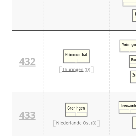
Meininge
Grimmenthal
432
Bad
Thüringen
(D)
Ze
Leeuward
Groningen
433
Niederlande Ost
(B)