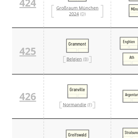
424
Großraum München
Münc
2024
(D)
Enghien
Grammont
425
Ath
Belgien
(B)
Granville
426
Argenta
Normandie
(F)
Stralsun
Greifswald