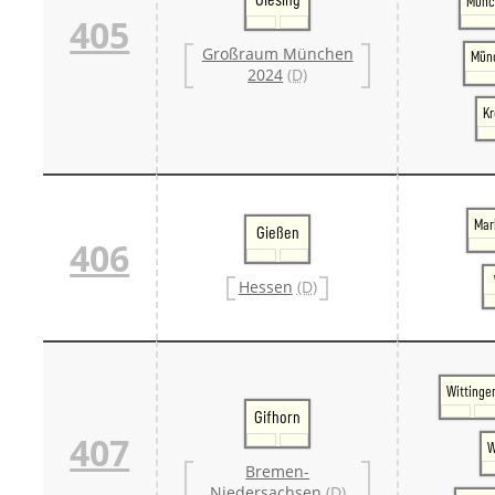
Münc
405
Großraum München
Münc
2024
(D)
Kr
Mar
Gießen
406
Hessen
(D)
Wittinge
Gifhorn
407
W
Bremen-
Niedersachsen
(D)