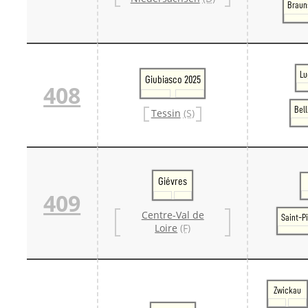
Braun
Lu
Giubiasco 2025
408
Bel
Tessin
(S)
Giévres
409
Centre-Val de
Saint-P
Loire
(F)
Zwickau