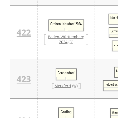
Mannh
Graben-Neudorf 2024
422
Schwe
Baden-Württemberg
2024
(D)
Bru
L
Grabendorf
423
Felderbac
Merxferri
(W)
Grafing
Wass