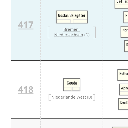
Bad Har
Goslar/Salzgitter
H
417
Bremen-
Nor
Niedersachsen
(D)
K
Rotte
Gouda
418
Alph
Niederlande West
(B)
Den H