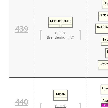
Flu
Königs
Grünauer Kreuz
439
Berlin-R
Berlin-
Brandenburg
(D)
Berl
Lichte
Eise
Guben
440
Rzep
34
Berlin-