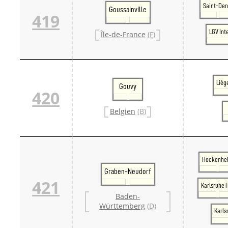
Saint-Den
Goussainville
419
LGV Int
Île-de-France
(F)
Lièg
Gouvy
420
Belgien
(B)
Hockenhe
Graben-Neudorf
421
Karlsruhe 
Baden-
Württemberg
(D)
Karls