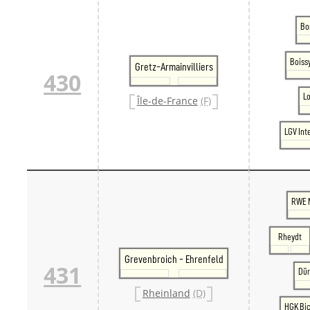
Bo
Boiss
Gretz-Armainvilliers
430
L
Île-de-France
(F)
LGV Int
RWE 
Rheydt
Grevenbroich - Ehrenfeld
431
Dü
Rheinland
(D)
HGK Bic