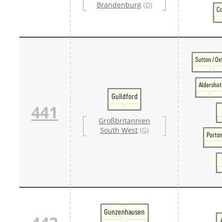
Brandenburg
(D)
Co
Sutton / Ox
Aldershot
Guildford
441
Großbritannien
South West
(G)
Ports
Gunzenhausen