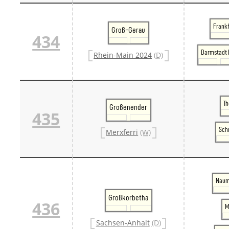
Frankf
Groß-Gerau
434
Darmstadt 
Rhein-Main 2024
(D)
T
Großenender
435
Sch
Merxferri
(W)
Naum
Großkorbetha
436
M
Sachsen-Anhalt
(D)