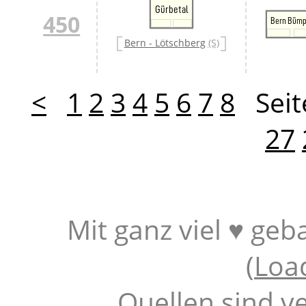
Gürbetal
450
Bern Bümp
Bern - Lötschberg
(S)
<
1
2
3
4
5
6
7
8
Seit
27
Mit ganz viel ♥ geb
(
Loa
Quellen sind v