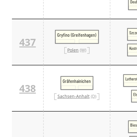
Deub
Szcze
Gryfino (Greifenhagen)
437
Kostr
Polen
(W)
Luthers
Gräfenhainichen
438
El
Sachsen-Anhalt
(D)
Bies