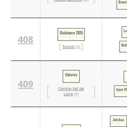
Braun
Lu
Giubiasco 2025
408
Bel
Tessin
(S)
Giévres
409
Centre-Val de
Saint-P
Loire
(F)
Zwickau