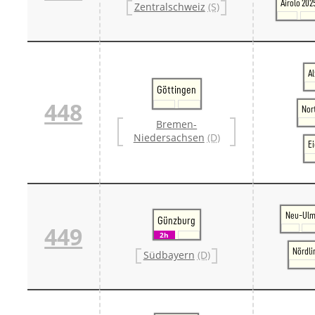
Airolo 202
Zentralschweiz
(S)
A
Göttingen
448
Nor
Bremen-
Niedersachsen
(D)
E
Neu-Ul
Günzburg
449
2h
Nördli
Südbayern
(D)