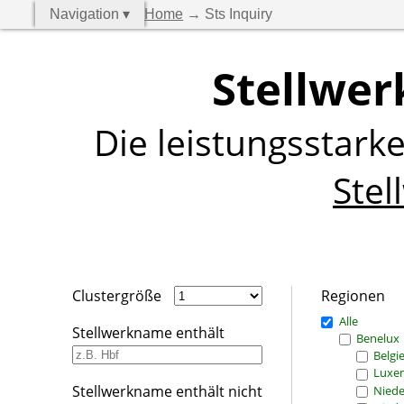
Navigation ▾
Home
→ Sts Inquiry
Stellwer
Die leistungsstark
Stel
Clustergröße
Regionen
Alle
Stellwerkname enthält
Benelux
Belgi
Luxe
Stellwerkname enthält nicht
Niede