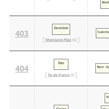
Alten
Danm
Danm
Sveri
Tschech
Tsche
Tsche
Gerolstein
403
Weitere 
Euskirch
Alter
Rheinland-Pfalz
(D)
Bund
Merxf
Pole
Österrei
Öster
Gien
Öster
404
Moret - V
Öster
Île-de-France
(F)
Ho
Giesing