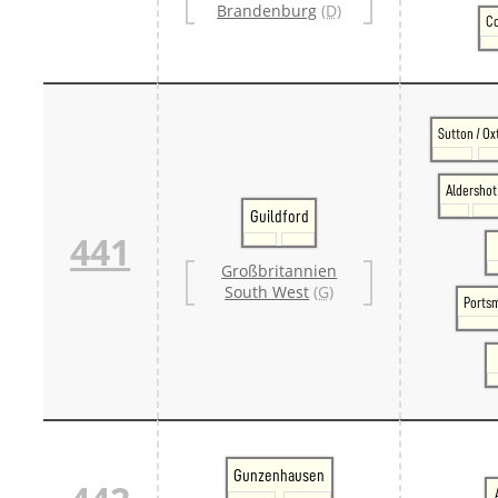
Brandenburg
(D)
Co
Sutton / Ox
Aldershot
Guildford
441
Großbritannien
South West
(G)
Ports
Gunzenhausen