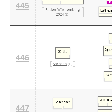
445
1
Baden-Württemberg
Esslingen
2024
(D)
Zgorz
Görlitz
446
Sachsen
(D)
Bautz
MGB / Go
Göschenen
447