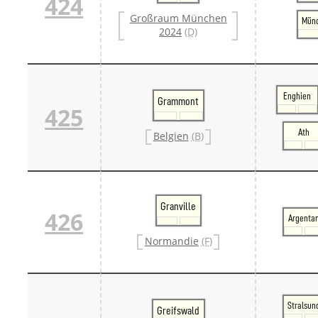
424
Großraum München
Münc
2024
(D)
Enghien
Grammont
425
Ath
Belgien
(B)
Granville
426
Argenta
Normandie
(F)
Stralsun
Greifswald