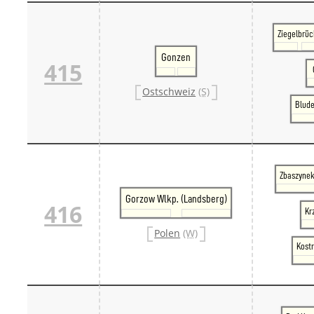
Ziegelbrü
Gonzen
415
Ostschweiz
(S)
Blude
Zbaszynek
Gorzow Wlkp. (Landsberg)
416
Kr
Polen
(W)
Kostr