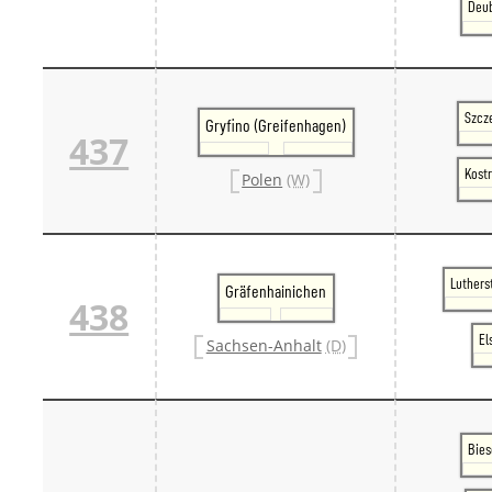
Deub
Szcze
Gryfino (Greifenhagen)
437
Kostr
Polen
(W)
Luthers
Gräfenhainichen
438
El
Sachsen-Anhalt
(D)
Bies