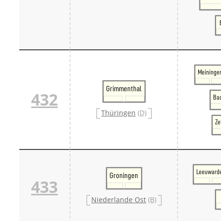
Meininge
Grimmenthal
432
Bad
Thüringen
(D)
Ze
Leeuward
Groningen
433
Niederlande Ost
(B)