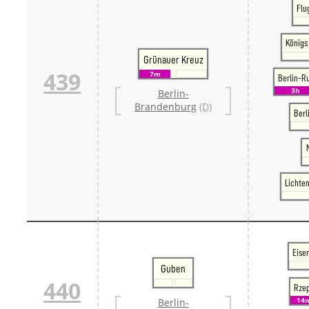
Flu
Königs
Grünauer Kreuz
439
7m
Berlin-R
3h
Berlin-
Brandenburg
(D)
Berl
Lichte
Eise
Guben
440
Rzep
14
Berlin-