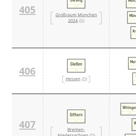
Münc
405
Großraum München
Münc
2024
(D)
Kr
Mar
Gießen
406
Hessen
(D)
Wittinge
Gifhorn
407
W
Bremen-
Niedersachsen
(D)