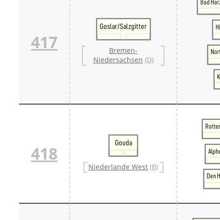
Bad Har
Goslar/Salzgitter
H
417
Bremen-
Nor
Niedersachsen
(D)
K
Rotte
Gouda
418
Alph
Niederlande West
(B)
Den H