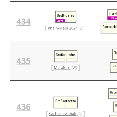
Frankf
Groß-Gerau
434
24m
20m
Darmstadt 
Rhein-Main 2024
(D)
T
Großenender
435
Sch
Merxferri
(W)
Naum
Großkorbetha
436
M
Sachsen-Anhalt
(D)