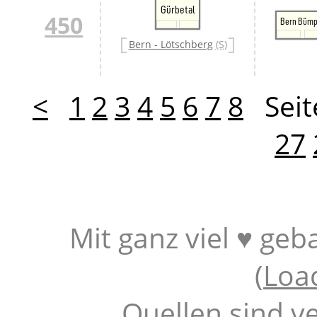
Gürbetal
450
Bern Bümp
Bern - Lötschberg
(S)
<
1
2
3
4
5
6
7
8
Seit
27
Mit ganz viel ♥ geb
(
Loa
Quellen sind v