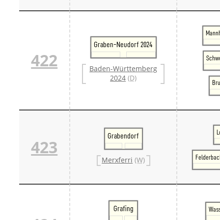
Mannh
Graben-Neudorf 2024
422
Schwe
Baden-Württemberg
2024
(D)
Bru
L
Grabendorf
423
Felderbac
Merxferri
(W)
Grafing
Wass