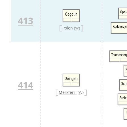
Opol
Gogolin
413
Kedzierzy
Polen
(W)
Thomasber
Goingen
414
Sch
Merxferri
(W)
Frei