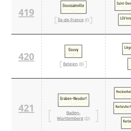
Saint-Den
Goussainville
419
LGV Int
Île-de-France
(F)
Lièg
Gouvy
420
Belgien
(B)
Hockenhe
Graben-Neudorf
421
Karlsruhe 
Baden-
Württemberg
(D)
Karls