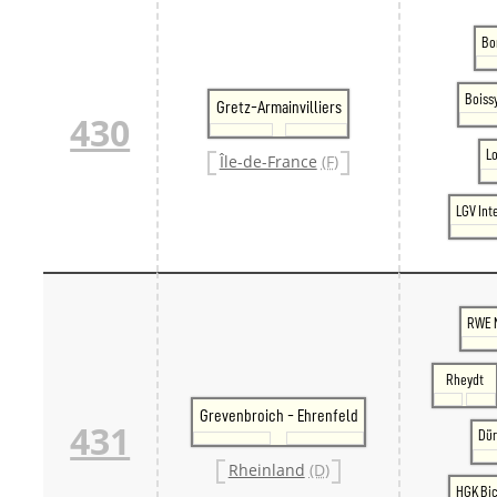
Bo
Boiss
Gretz-Armainvilliers
430
L
Île-de-France
(F)
LGV Int
RWE 
Rheydt
Grevenbroich - Ehrenfeld
431
Dü
Rheinland
(D)
HGK Bic