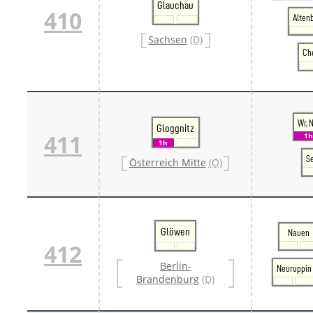
Glauchau
410
Alten
Sachsen
(D)
Ch
Wr. 
Gloggnitz
411
1
1h
S
Österreich Mitte
(Ö)
Glöwen
Nauen
412
Berlin-
Neuruppin
Brandenburg
(D)