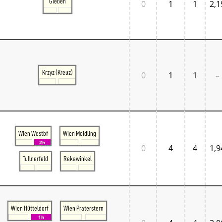
Gießen
0
1
1
2,1
Krzyz (Kreuz)
0
1
1
–
Wien Westbf
Wien Meidling
2h
0
4
4
1,9
Tullnerfeld
Rekawinkel
Wien Hütteldorf
Wien Praterstern
1h