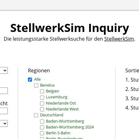
StellwerkSim Inquiry
Die leistungsstarke Stellwerksuche für den
StellwerkSim
.
Regionen
Sorti
Alle
1. Stu
Benelux
2. Stu
Belgien
Luxemburg
3. Stu
icht
Niederlande Ost
4. Stu
Niederlande West
Deutschland
Baden-Württemberg
Baden-Württemberg 2024
Berlin S-Bahn
Berlin-Brandenburg