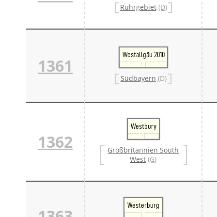
Ruhrgebiet
(D)
Westallgäu 2010
1361
Südbayern
(D)
Westbury
1362
Großbritannien South
West
(G)
Westerburg
1363