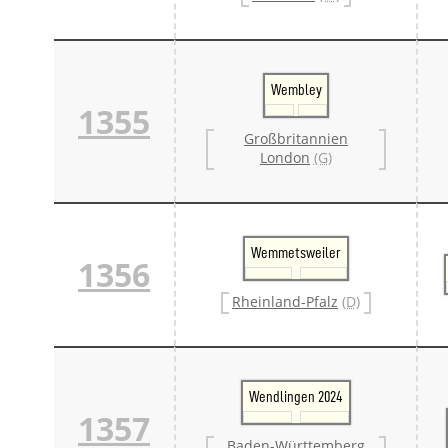
Wembley
1355
Großbritannien
London
(G)
Wemmetsweiler
1356
Rheinland-Pfalz
(D)
Wendlingen 2024
1357
Baden-Württemberg