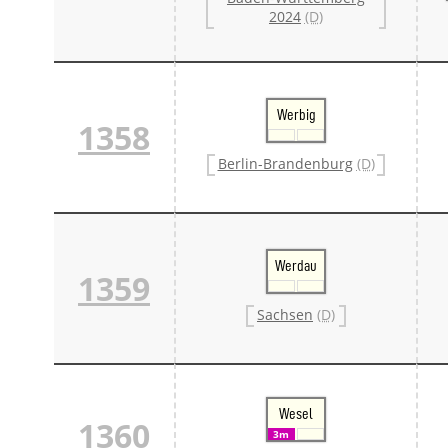
2024
(D)
Werbig
1358
Berlin-Brandenburg
(D)
Werdau
1359
Sachsen
(D)
Wesel
1360
3m