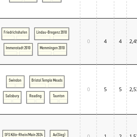
Friedrichshafen
Lindau-Bregenz 2010
0
4
4
2,4
Immenstadt 2010
Memmingen 2010
Swindon
Bristol Temple Meads
0
5
5
2,5
Salisbury
Reading
Taunton
SFS Köln-Rhein/Main 2024
Au(Sieg)
0
1
2
1,5