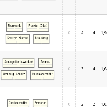
Eberswalde
Frankfurt (Oder)
0
4
4
1,9
Kostrzyn (Küstrin)
Strausberg
Seelingstädt (b. Werdau)
Zwickau
0
3
4
1,6
Altenburg - Gößnitz
Plauen oberer Bhf
Oberhausen Hbf
Emmerich
0
2
2
1,8