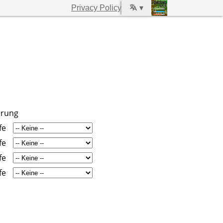
Privacy Policy
▾
erung
fe
fe
fe
fe