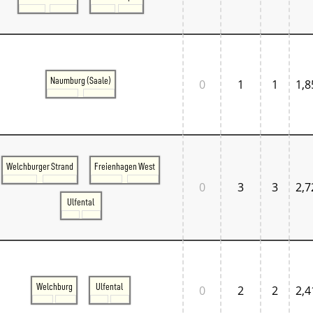
Normandie
Pays de la Loire
Île-de-France
Großbritannien
Großbritannien London
Großbritannien South East
Naumburg (Saale)
0
1
1
1,8
Großbritannien South West
Italien
Lombardia
Triveneto
Schweiz
Bern - Lötschberg
Welchburger Strand
Freienhagen West
Ostschweiz
Tessin
0
3
3
2,7
Westschweiz
Ulfental
Zentralschweiz
Zürich und Umgebung
Skandinavien
Danmark West
Danmark Øst
Sverige
Welchburg
Ulfental
0
2
2
2,4
Tschechien
Tschechien Ost