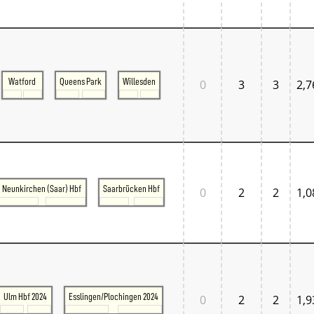
Tschechien West
Weitere Regionen
Alternative Stellwerke
BundesbahnZeiten
Merxferri
Polen
Watford
Queens Park
Willesden
0
3
3
2,7
Österreich
Österreich Mitte
Österreich Ost
Österreich West
Neunkirchen (Saar) Hbf
Saarbrücken Hbf
0
2
2
1,0
Ulm Hbf 2024
Esslingen/Plochingen 2024
0
2
2
1,9