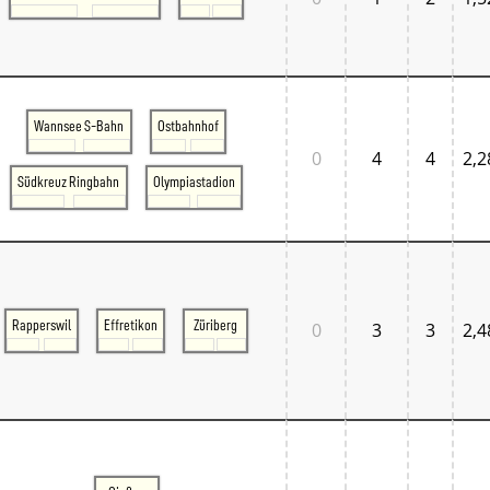
Wannsee S-Bahn
Ostbahnhof
0
4
4
2,2
Südkreuz Ringbahn
Olympiastadion
Rapperswil
Effretikon
Züriberg
0
3
3
2,4