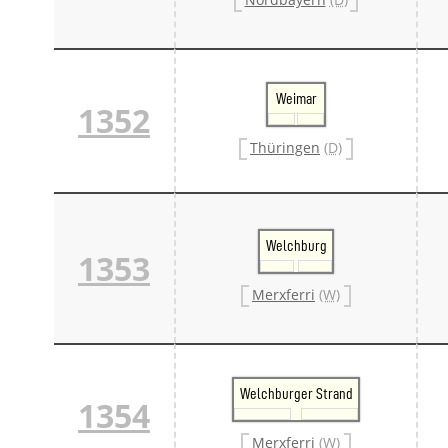
Weimar
1352
Thüringen
(D)
Welchburg
1353
Merxferri
(W)
Welchburger Strand
1354
Merxferri
(W)