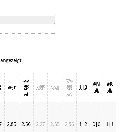
angezeigt.
⌀⌀
▽⌀
#N
#R

⌀🎢
🤯
▽🤯
▽🎢
🤯
1|2
👤
👤
🎢
🎢
7
2,85
2,56
2,27
2,85
2,56
1|2
0|0
1|1