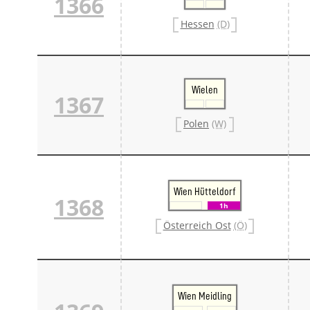
1366
Hessen
(D)
Wielen
1367
Polen
(W)
Wien Hütteldorf
1368
1h
Österreich Ost
(Ö)
Wien Meidling