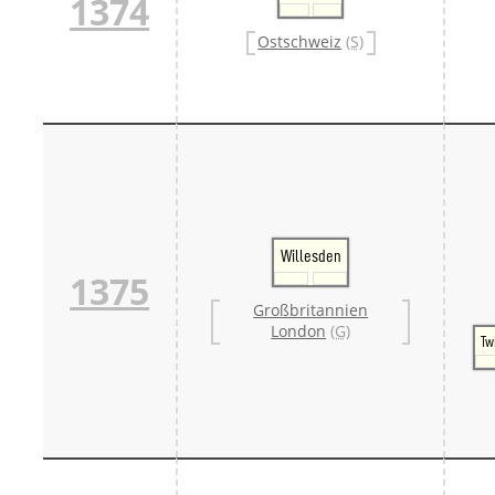
1374
Ostschweiz
(S)
Willesden
1375
Großbritannien
London
(G)
Tw