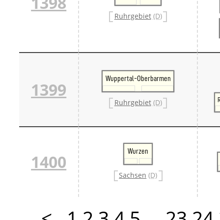
1398
Ruhrgebiet
(D)
Wuppertal-Oberbarmen
1399
Ruhrgebiet
(D)
Wurzen
1400
Sachsen
(D)
<
1
2
3
4
5
…
23
24