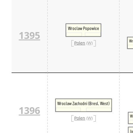
Wroclaw Popowice
1395
Wr
Polen
(W)
Wroclaw Zachodni (Bresl. West)
1396
W
Polen
(W)
J