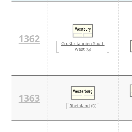
Westbury
1362
Großbritannien South
West
(G)
Westerburg
1363
Rheinland
(D)