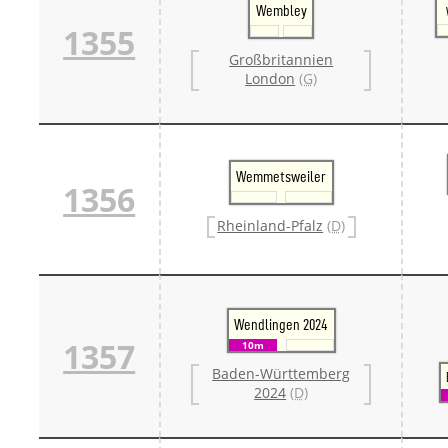
Wembley
1355
Großbritannien
London
(G)
Wemmetsweiler
1356
Rheinland-Pfalz
(D)
Wendlingen 2024
1357
10m
Baden-Württemberg
2024
(D)