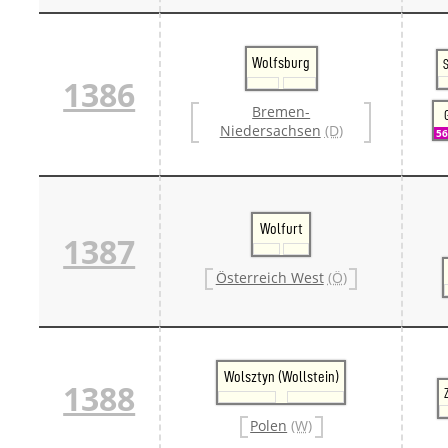
Wolfsburg
S
1386
Bremen-
Niedersachsen
(D)
5
Wolfurt
1387
Österreich West
(Ö)
Wolsztyn (Wollstein)
1388
Polen
(W)