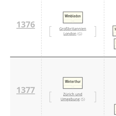
Wimbledon
1376
Großbritannien
London
(G)
Winterthur
1377
Zürich und
Umgebung
(S)