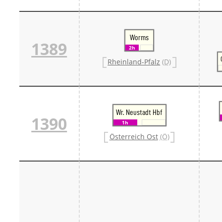
Worms
1389
2h
Rheinland-Pfalz
(D)
Wr. Neustadt Hbf
1390
1h
Österreich Ost
(Ö)