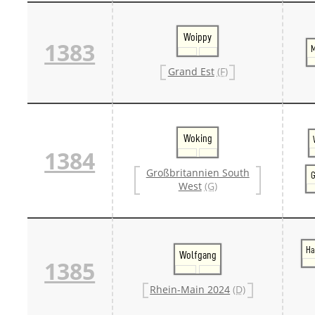
Woippy
1383
M
Grand Est
(F)
Woking
1384
Großbritannien South
G
West
(G)
Ha
Wolfgang
1385
Rhein-Main 2024
(D)