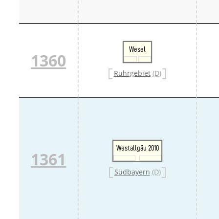
Wesel
1360
Ruhrgebiet
(D)
Westallgäu 2010
1361
Südbayern
(D)