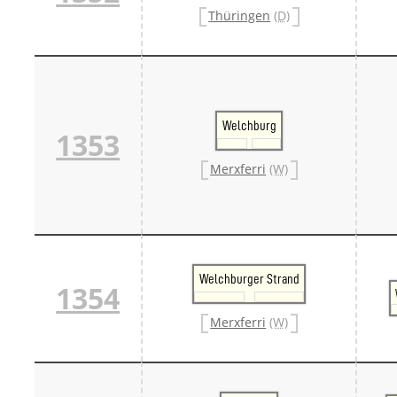
Danm
Thüringen
(D)
Danm
Sveri
Tschech
Tsche
Tsche
Weitere 
Welchburg
Alter
1353
Bund
Merxf
Merxferri
(W)
Pole
Österrei
Öster
Öster
Öster
Welchburger Strand
1354
Merxferri
(W)