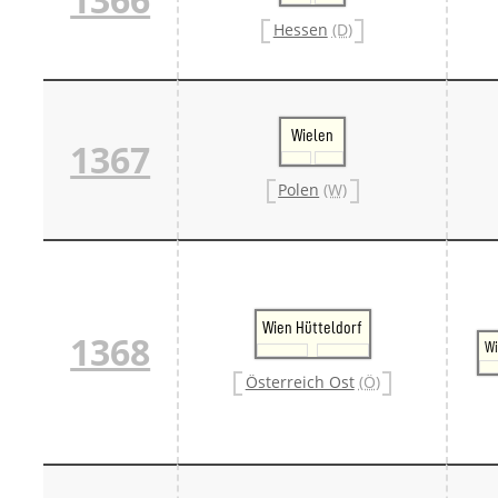
Hessen
(D)
Wielen
1367
Polen
(W)
Wien Hütteldorf
1368
Wi
Österreich Ost
(Ö)