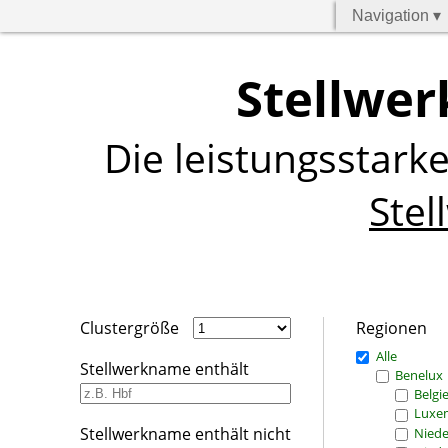
Navigation ▾
Stellwer
Die leistungsstark
Stel
Clustergröße
Regionen
Alle
Stellwerkname enthält
Benelux
Belgi
Luxe
Stellwerkname enthält nicht
Niede