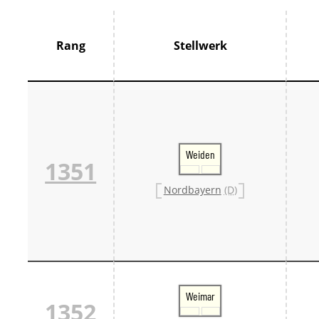
Thür
France
Centr
Rang
Stellwerk
Grand
Hauts
Norm
Pays 
Île-d
Großbrit
Groß
Großb
Weiden
1351
Großb
Italien
Nordbayern
(D)
Lomb
Trive
Schweiz
Bern 
Ostsc
Tessi
West
Zentr
Weimar
Züri
1352
Skandin