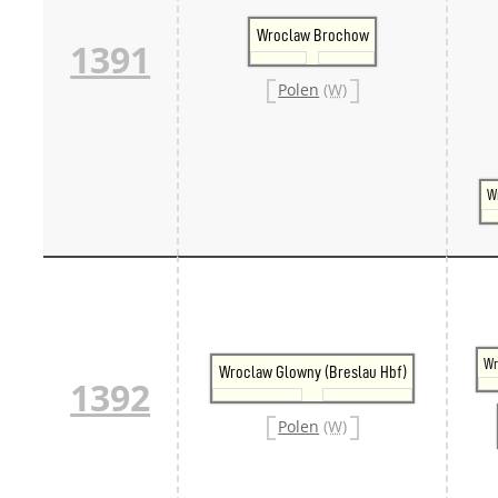
Wroclaw Brochow
1391
Polen
(W)
W
Wr
Wroclaw Glowny (Breslau Hbf)
1392
Polen
(W)