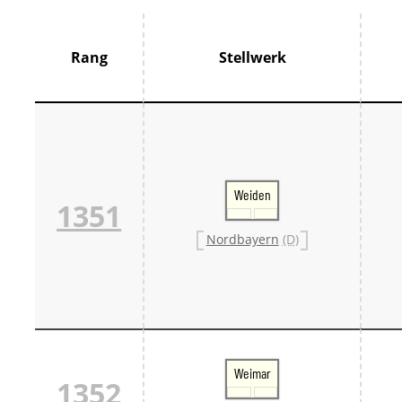
Thür
France
Centr
Rang
Stellwerk
Grand
Hauts
Norm
Pays 
Île-d
Großbrit
Groß
Großb
Weiden
1351
Großb
Italien
Nordbayern
(D)
Lomb
Trive
Schweiz
Bern 
Ostsc
Tessi
West
Zentr
Weimar
Züri
1352
Skandin