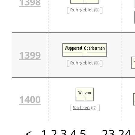
1398
Ruhrgebiet
(D)
Wuppertal-Oberbarmen
1399
Ruhrgebiet
(D)
Wurzen
1400
Sachsen
(D)
<
1
2
3
4
5
…
23
24