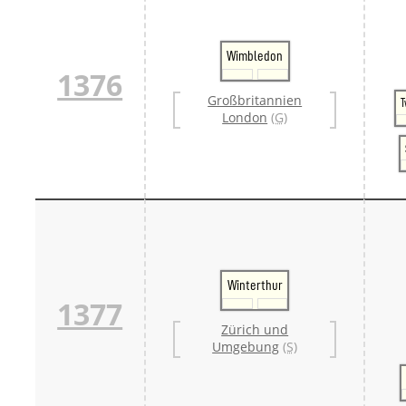
Wimbledon
1376
Großbritannien
London
(G)
Winterthur
1377
Zürich und
Umgebung
(S)