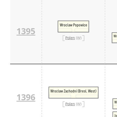
Wroclaw Popowice
1395
Wr
Polen
(W)
Wroclaw Zachodni (Bresl. West)
1396
W
Polen
(W)
J