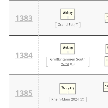
Woippy
1383
M
Grand Est
(F)
Woking
1384
Großbritannien South
G
West
(G)
Ha
Wolfgang
1385
Rhein-Main 2024
(D)