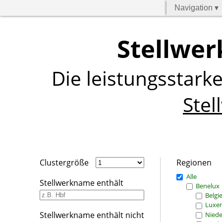
Navigation ▾
Stellwer
Die leistungsstark
Stel
Clustergröße
Regionen
Alle
Stellwerkname enthält
Benelux
Belgi
Luxe
Stellwerkname enthält nicht
Niede