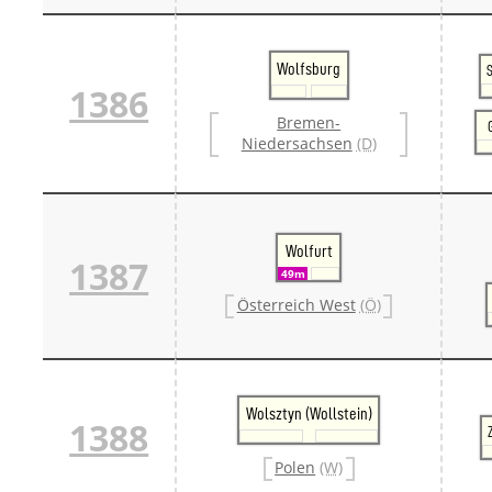
Wolfsburg
S
1386
Bremen-
Niedersachsen
(D)
Wolfurt
1387
49m
Österreich West
(Ö)
Wolsztyn (Wollstein)
1388
Polen
(W)