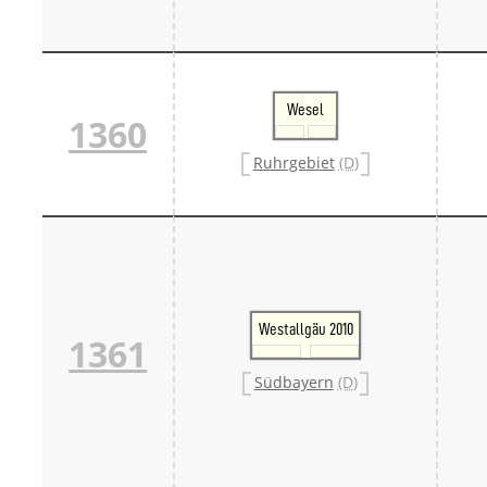
Wesel
1360
Ruhrgebiet
(D)
Westallgäu 2010
1361
Südbayern
(D)