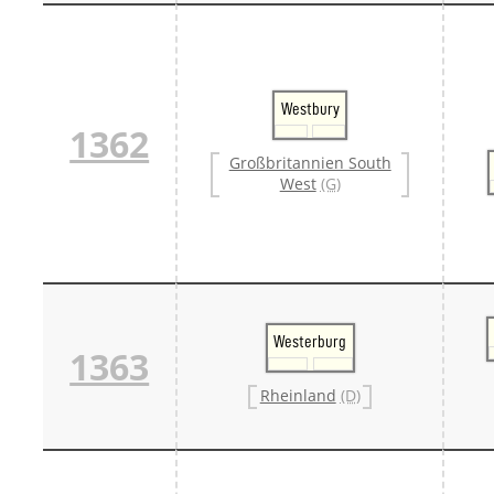
Westbury
1362
Großbritannien South
West
(G)
Westerburg
1363
Rheinland
(D)