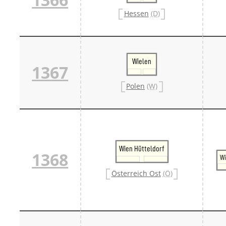
Hessen
(D)
Wielen
1367
Polen
(W)
Wien Hütteldorf
1368
Wi
Österreich Ost
(Ö)