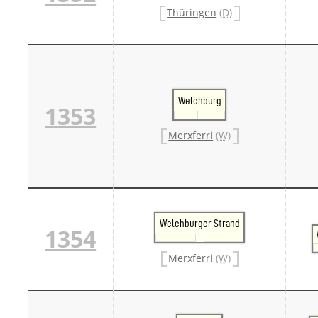
Danm
Thüringen
(D)
Danm
Sveri
Tschech
Tsche
Tsche
Weitere 
Welchburg
Alter
1353
Bund
Merxf
Merxferri
(W)
Pole
Österrei
Öster
Öster
Öster
Welchburger Strand
1354
Merxferri
(W)