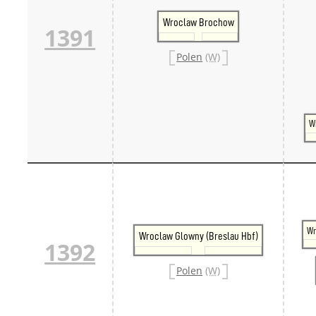
Wroclaw Brochow
1391
Polen
(W)
W
Wr
Wroclaw Glowny (Breslau Hbf)
1392
Polen
(W)