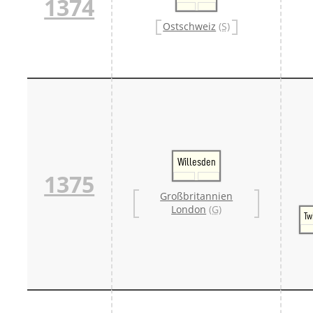
1374
Ostschweiz
(S)
Willesden
1375
Großbritannien
London
(G)
Tw