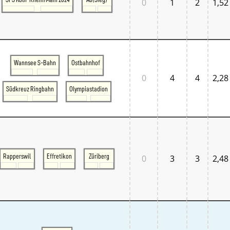
0
1
2
1,52
Wannsee S-Bahn
Ostbahnhof
0
4
4
2,28
Südkreuz Ringbahn
Olympiastadion
Rapperswil
Effretikon
Züriberg
0
3
3
2,48