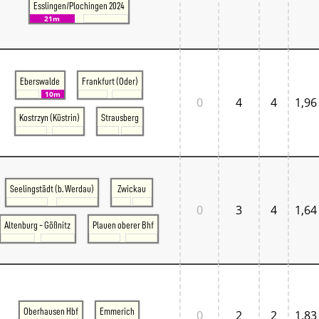
Esslingen/Plochingen 2024
21m
Eberswalde
Frankfurt (Oder)
10m
0
4
4
1,96
Kostrzyn (Küstrin)
Strausberg
Seelingstädt (b. Werdau)
Zwickau
0
3
4
1,64
Altenburg - Gößnitz
Plauen oberer Bhf
Oberhausen Hbf
Emmerich
0
2
2
1,83