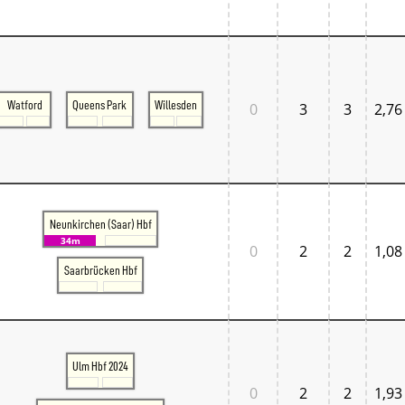
Tschechien West
Weitere Regionen
Alternative Stellwerke
BundesbahnZeiten
Merxferri
Polen
Watford
Queens Park
Willesden
0
3
3
2,76
Österreich
Österreich Mitte
Österreich Ost
Österreich West
Neunkirchen (Saar) Hbf
34m
0
2
2
1,08
Saarbrücken Hbf
Ulm Hbf 2024
0
2
2
1,93