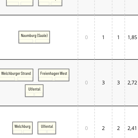
Normandie
Pays de la Loire
Île-de-France
Großbritannien
Großbritannien London
Großbritannien South East
Naumburg (Saale)
0
1
1
1,85
Großbritannien South West
Italien
Lombardia
Triveneto
Schweiz
Bern - Lötschberg
Welchburger Strand
Freienhagen West
Ostschweiz
Tessin
0
3
3
2,72
Westschweiz
Ulfental
Zentralschweiz
Zürich und Umgebung
Skandinavien
Danmark West
Danmark Øst
Sverige
Welchburg
Ulfental
0
2
2
2,41
Tschechien
Tschechien Ost