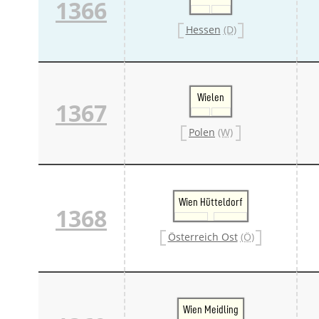
1366
Hessen
(D)
Wielen
1367
Polen
(W)
Wien Hütteldorf
1368
Österreich Ost
(Ö)
Wien Meidling