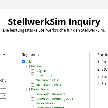
StellwerkSim Inquiry
Die leistungsstarke Stellwerksuche für den
StellwerkSim
.
Regionen
Sorti
Alle
1. Stu
Benelux
2. Stu
Belgien
Luxemburg
3. Stu
icht
Niederlande Ost
4. Stu
Niederlande West
Deutschland
Baden-Württemberg
Baden-Württemberg 2024
Berlin S-Bahn
Berlin-Brandenburg