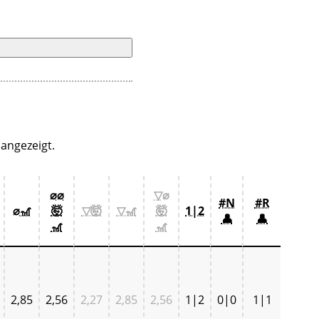
angezeigt.
⌀⌀
▽⌀
#N
#R
⌀🎢
🤯
▽🤯
▽🎢
🤯
1|2
👤
👤
🎢
🎢
2,85
2,56
2,27
2,85
2,56
1|2
0|0
1|1