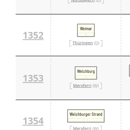
Weimar
1352
Thüringen
(D)
Welchburg
1353
Merxferri
(W)
Welchburger Strand
1354
Merxferri
(W)