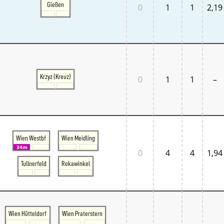
Gießen
0
1
1
2,19
Krzyz (Kreuz)
0
1
1
–
Wien Westbf
Wien Meidling
34m
0
4
4
1,94
Tullnerfeld
Rekawinkel
Wien Hütteldorf
Wien Praterstern