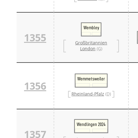
Wembley
1355
Großbritannien
London
(G)
Wemmetsweiler
1356
Rheinland-Pfalz
(D)
Wendlingen 2024
1357