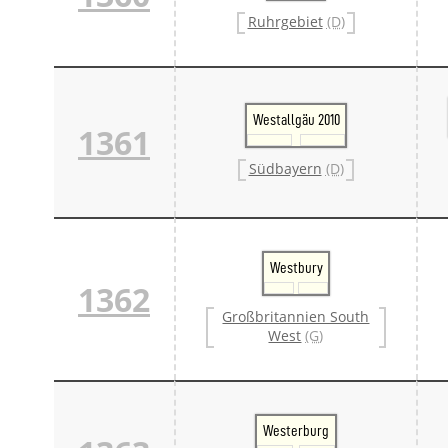
Ruhrgebiet
(D)
Westallgäu 2010
1361
Südbayern
(D)
Westbury
1362
Großbritannien South
West
(G)
Westerburg