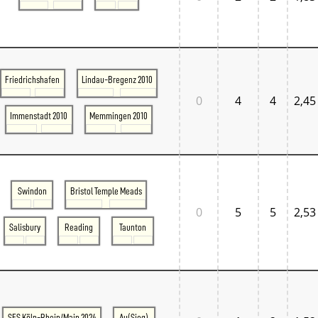
Friedrichshafen
Lindau-Bregenz 2010
0
4
4
2,45
Immenstadt 2010
Memmingen 2010
Swindon
Bristol Temple Meads
0
5
5
2,53
Salisbury
Reading
Taunton
SFS Köln-Rhein/Main 2024
Au(Sieg)