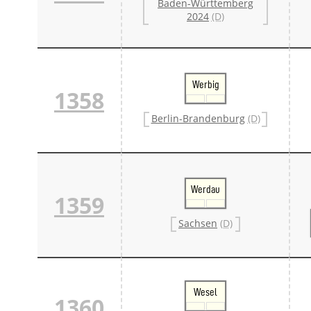
Baden-Württemberg
2024
(D)
Werbig
1358
Berlin-Brandenburg
(D)
Werdau
1359
Sachsen
(D)
Wesel
1360