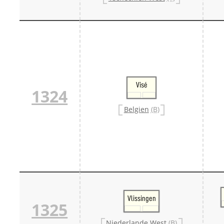
Visé
1324
Belgien
(B)
Vlissingen
1325
Niederlande West
(B)