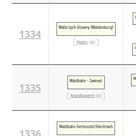
Walbrzych Glowny (Waldenburg)
1334
Polen
(W)
J
W
Waldbahn - Zwiesel
1335
Nordbayern
(D)
Waldbahn Gotteszell/Viechtach
1336