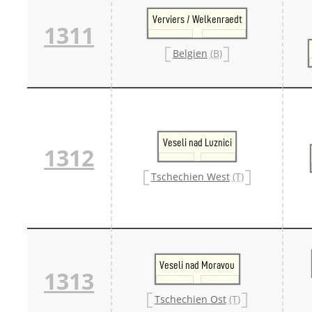
Verviers / Welkenraedt
1311
Belgien
(B)
Veseli nad Luznici
1312
Tschechien West
(T)
Veseli nad Moravou
1313
Tschechien Ost
(T)