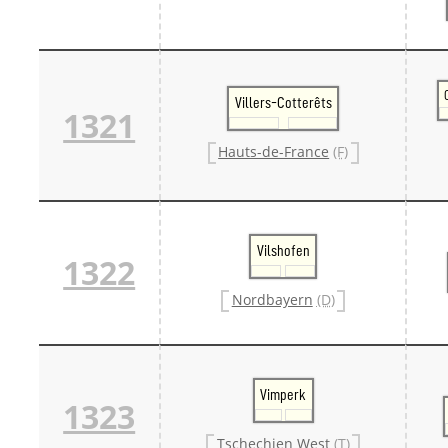
Villers-Cotterêts
1321
Hauts-de-France
(F)
Vilshofen
1322
Nordbayern
(D)
Vimperk
1323
Tschechien West
(T)