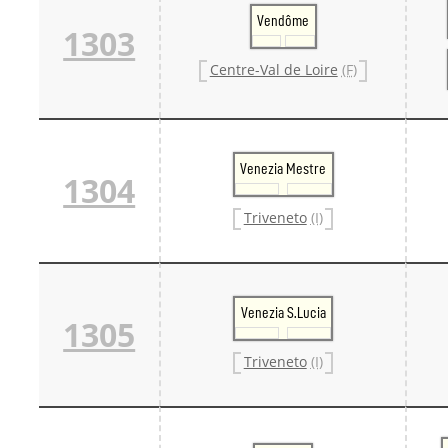
Danm
Vendôme
1303
Danm
Sveri
Centre-Val de Loire
(F)
Tschech
Tsche
Tsche
Weitere 
Alter
Bund
Venezia Mestre
1304
Merxf
Pole
Triveneto
(I)
Österrei
Öster
Öster
Öster
Venezia S.Lucia
1305
Triveneto
(I)