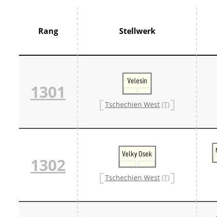
Thür
France
Centr
Rang
Stellwerk
Grand
Hauts
Norm
Pays 
Île-d
Velesin
Großbrit
1301
Groß
Großb
Tschechien West
(T)
Großb
Italien
Lomb
Trive
Schweiz
Velky Osek
Bern 
1302
Ostsc
Tessi
Tschechien West
(T)
West
Zentr
Züri
Skandin