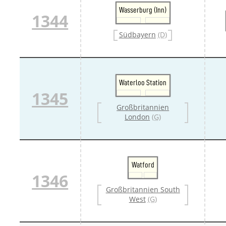
Wasserburg (Inn)
1344
Südbayern
(D)
Waterloo Station
1345
Großbritannien
London
(G)
Watford
1346
Großbritannien South
West
(G)