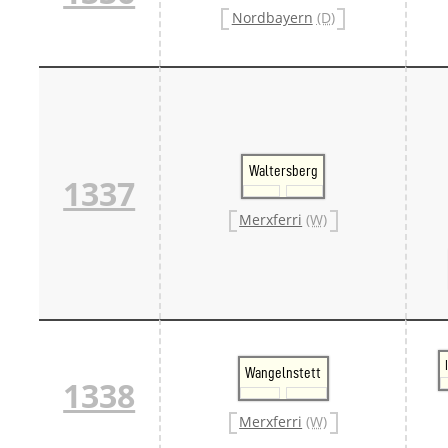
Nordbayern
(D)
Waltersberg
1337
Merxferri
(W)
Wangelnstett
1338
Merxferri
(W)