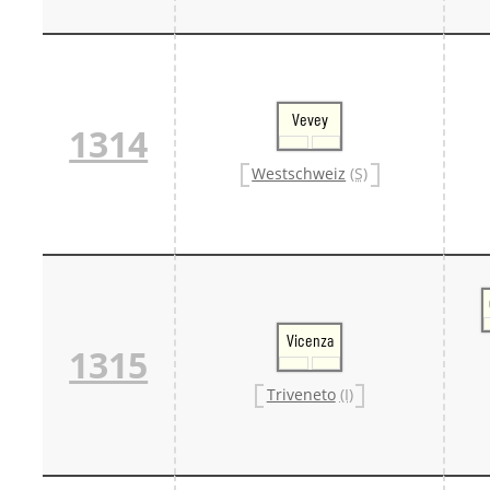
Vevey
1314
Westschweiz
(S)
Vicenza
1315
Triveneto
(I)