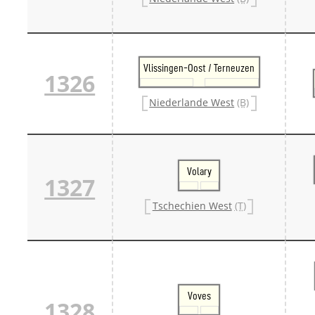
Vlissingen-Oost / Terneuzen
1326
Niederlande West
(B)
Volary
1327
Tschechien West
(T)
Voves
1328