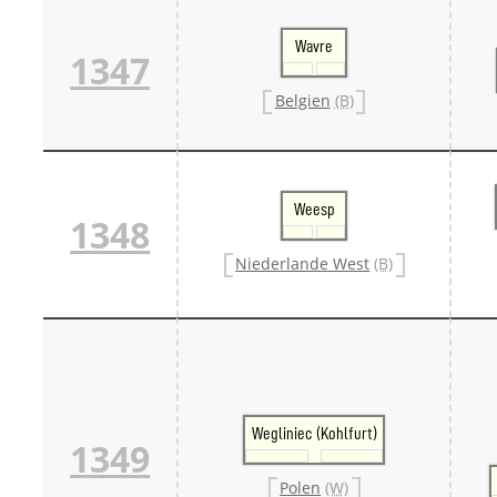
Wavre
1347
Belgien
(B)
Weesp
1348
Niederlande West
(B)
Wegliniec (Kohlfurt)
1349
Polen
(W)