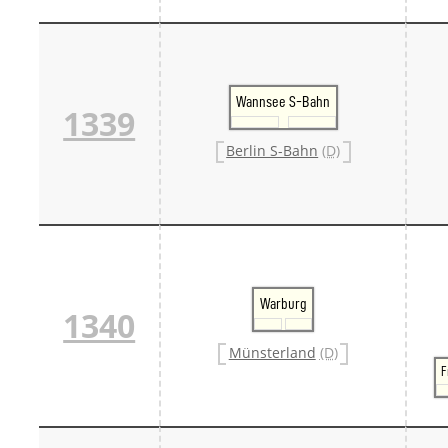
Wannsee S-Bahn
1339
Berlin S-Bahn
(D)
Warburg
1340
Münsterland
(D)
F