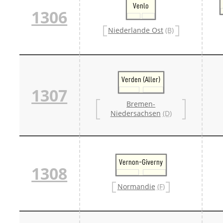
Venlo
1306
Niederlande Ost
(B)
Verden (Aller)
1307
Bremen-
Niedersachsen
(D)
Vernon-Giverny
1308
Normandie
(F)