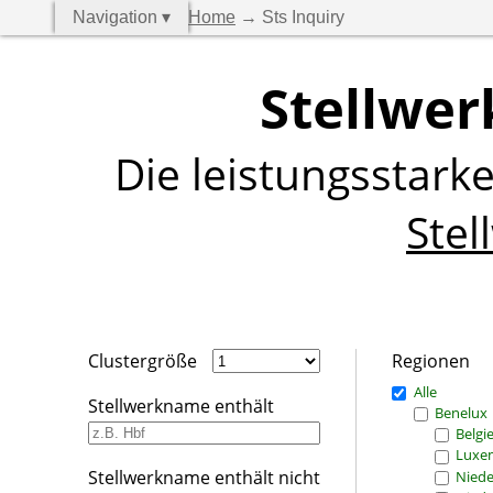
Navigation ▾
Home
→ Sts Inquiry
Stellwer
Die leistungsstark
Stel
Clustergröße
Regionen
Alle
Stellwerkname enthält
Benelux
Belgi
Luxe
Stellwerkname enthält nicht
Niede