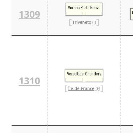
Verona Porta Nuova
1309
Triveneto
(I)
Versailles-Chantiers
1310
Île-de-France
(F)