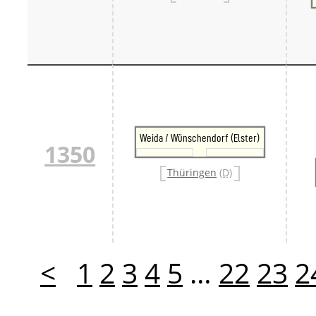
Weida / Wünschendorf (Elster)
1350
Thüringen
(D)
<
1
2
3
4
5
…
22
23
2