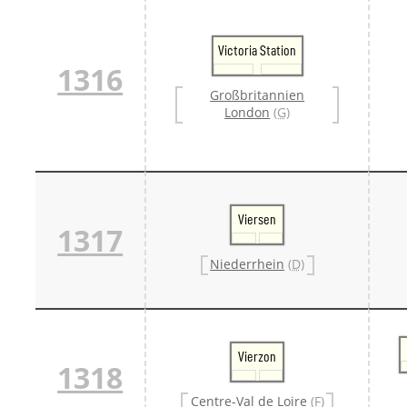
Victoria Station
1316
Großbritannien
London
(G)
Viersen
1317
Niederrhein
(D)
Vierzon
1318
Centre-Val de Loire
(F)