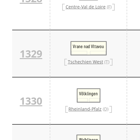
Centre-Val de Loire
(F)
Vrane nad Vltavou
1329
Tschechien West
(T)
Völklingen
1330
Rheinland-Pfalz
(D)
Waiblingen