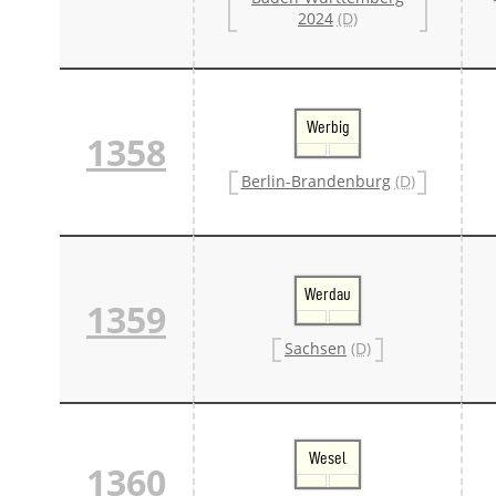
2024
(D)
Werbig
1358
Berlin-Brandenburg
(D)
Werdau
1359
Sachsen
(D)
Wesel
1360