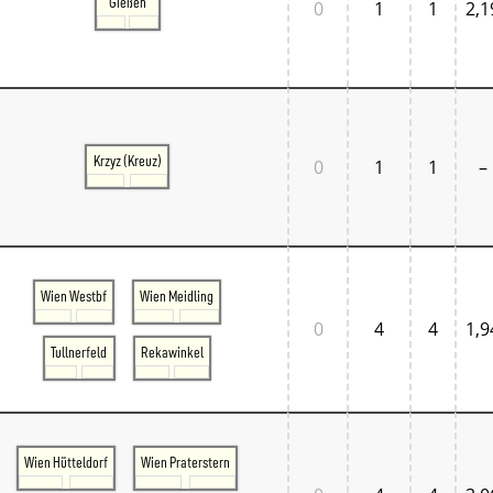
Gießen
0
1
1
2,1
Krzyz (Kreuz)
0
1
1
–
Wien Westbf
Wien Meidling
0
4
4
1,9
Tullnerfeld
Rekawinkel
Wien Hütteldorf
Wien Praterstern