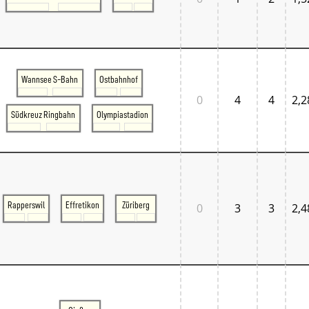
Wannsee S-Bahn
Ostbahnhof
0
4
4
2,2
Südkreuz Ringbahn
Olympiastadion
Rapperswil
Effretikon
Züriberg
0
3
3
2,4