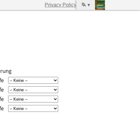
Privacy Policy
▾
erung
fe
fe
fe
fe