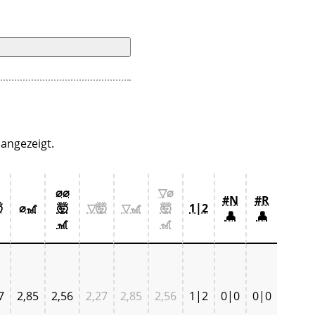
angezeigt.
⌀⌀
▽⌀
#N
#R

⌀🎢
🤯
▽🤯
▽🎢
🤯
1|2
👤
👤
🎢
🎢
7
2,85
2,56
2,27
2,85
2,56
1|2
0|0
0|0