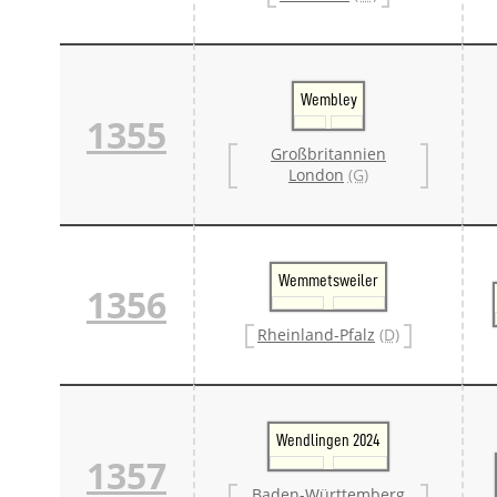
Wembley
1355
Großbritannien
London
(G)
Wemmetsweiler
1356
Rheinland-Pfalz
(D)
Wendlingen 2024
1357
Baden-Württemberg