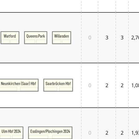
Tschechien West
Weitere Regionen
Alternative Stellwerke
BundesbahnZeiten
Merxferri
Polen
Watford
Queens Park
Willesden
0
3
3
2,7
Österreich
Österreich Mitte
Österreich Ost
Österreich West
Neunkirchen (Saar) Hbf
Saarbrücken Hbf
0
2
2
1,0
Ulm Hbf 2024
Esslingen/Plochingen 2024
0
2
2
1,9