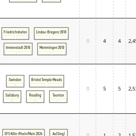
Friedrichshafen
Lindau-Bregenz 2010
0
4
4
2,4
Immenstadt 2010
Memmingen 2010
Swindon
Bristol Temple Meads
0
5
5
2,5
Salisbury
Reading
Taunton
SFS Köln-Rhein/Main 2024
Au(Sieg)
0
1
2
1,5