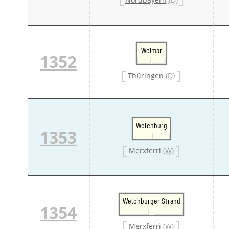
Weimar
1352
Thüringen
(D)
Welchburg
1353
Merxferri
(W)
Welchburger Strand
1354
Merxferri
(W)