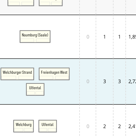
Normandie
Pays de la Loire
Île-de-France
Großbritannien
Großbritannien London
Großbritannien South East
Naumburg (Saale)
0
1
1
1,8
Großbritannien South West
Italien
Lombardia
Triveneto
Schweiz
Bern - Lötschberg
Welchburger Strand
Freienhagen West
Ostschweiz
Tessin
0
3
3
2,7
Westschweiz
Ulfental
Zentralschweiz
Zürich und Umgebung
Skandinavien
Danmark West
Danmark Øst
Sverige
Welchburg
Ulfental
0
2
2
2,4
Tschechien
Tschechien Ost