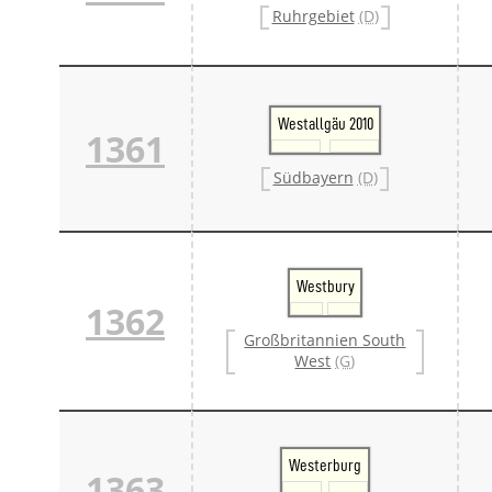
Ruhrgebiet
(D)
Westallgäu 2010
1361
Südbayern
(D)
Westbury
1362
Großbritannien South
West
(G)
Westerburg
1363