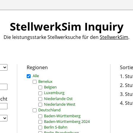
StellwerkSim Inquiry
Die leistungsstarke Stellwerksuche für den
StellwerkSim
.
Regionen
Sorti
Alle
1. Stu
Benelux
2. Stu
Belgien
Luxemburg
3. Stu
icht
Niederlande Ost
4. Stu
Niederlande West
Deutschland
Baden-Württemberg
Baden-Württemberg 2024
Berlin S-Bahn
Berlin-Brandenburg