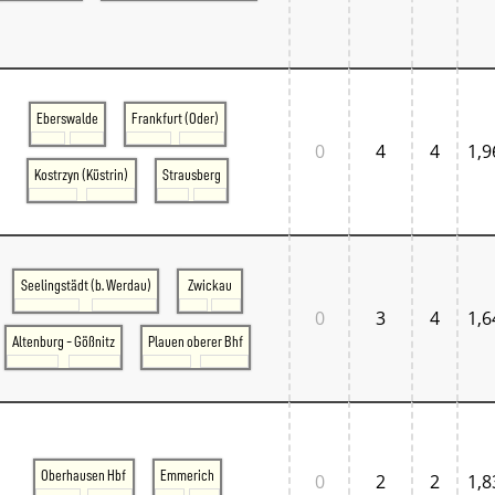
Eberswalde
Frankfurt (Oder)
0
4
4
1,9
Kostrzyn (Küstrin)
Strausberg
Seelingstädt (b. Werdau)
Zwickau
0
3
4
1,6
Altenburg - Gößnitz
Plauen oberer Bhf
Oberhausen Hbf
Emmerich
0
2
2
1,8