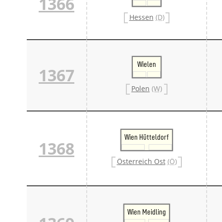
1366
Hessen
(D)
Wielen
1367
Polen
(W)
Wien Hütteldorf
1368
Österreich Ost
(Ö)
Wien Meidling