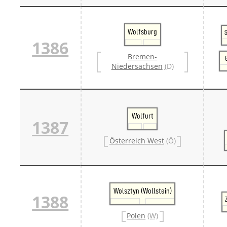
Wolfsburg
S
1386
Bremen-
Niedersachsen
(D)
Wolfurt
1387
Österreich West
(Ö)
Wolsztyn (Wollstein)
1388
Polen
(W)