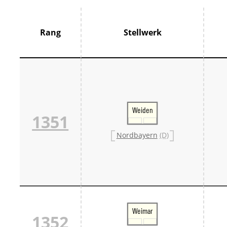
Thür
France
Centr
Rang
Stellwerk
Grand
Hauts
Norm
Pays 
Île-d
Großbrit
Groß
Großb
Weiden
1351
Großb
Italien
Nordbayern
(D)
Lomb
Trive
Schweiz
Bern 
Ostsc
Tessi
West
Zentr
Weimar
Züri
1352
Skandin