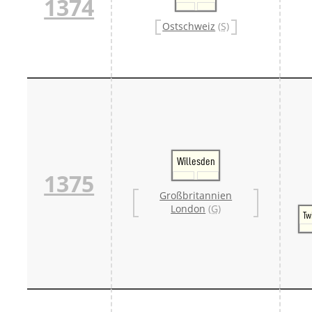
1374
Ostschweiz
(S)
Willesden
1375
Großbritannien
London
(G)
Tw