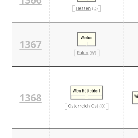
Hessen
(D)
Wielen
1367
Polen
(W)
Wien Hütteldorf
1368
Wi
Österreich Ost
(Ö)