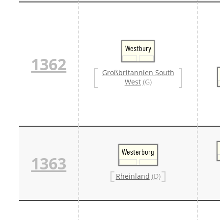
Westbury
1362
Großbritannien South
West
(G)
Westerburg
1363
Rheinland
(D)