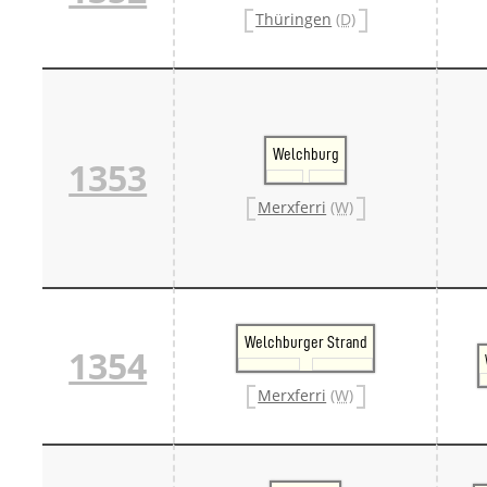
Danm
Thüringen
(D)
Danm
Sveri
Tschech
Tsche
Tsche
Weitere 
Welchburg
Alter
1353
Bund
Merxf
Merxferri
(W)
Pole
Österrei
Öster
Öster
Öster
Welchburger Strand
1354
Merxferri
(W)