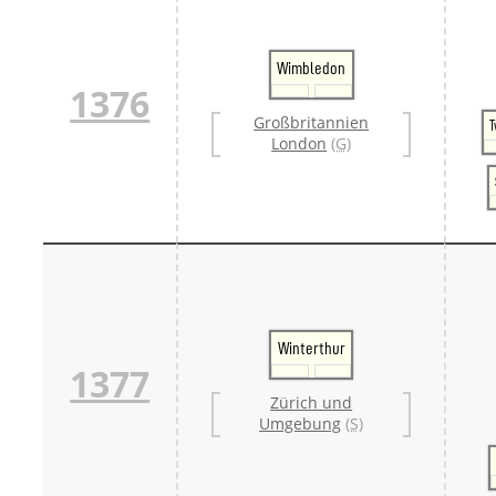
Wimbledon
1376
Großbritannien
London
(G)
Winterthur
1377
Zürich und
Umgebung
(S)