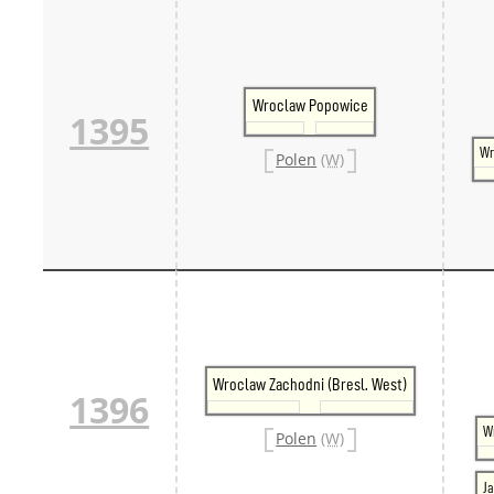
Wroclaw Popowice
1395
Wr
Polen
(W)
Wroclaw Zachodni (Bresl. West)
1396
W
Polen
(W)
J