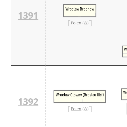
Wroclaw Brochow
1391
Polen
(W)
W
Wr
Wroclaw Glowny (Breslau Hbf)
1392
Polen
(W)