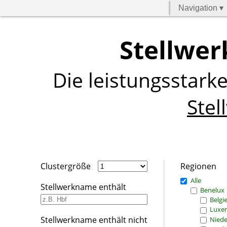
Navigation ▾
Stellwer
Die leistungsstark
Stel
Clustergröße
Regionen
Alle
Stellwerkname enthält
Benelux
Belgi
Luxe
Stellwerkname enthält nicht
Niede