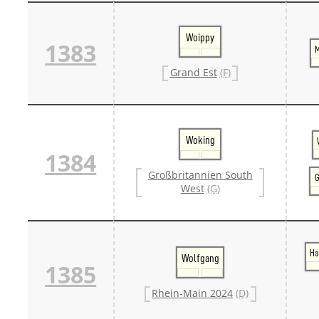
Woippy
1383
M
Grand Est
(F)
Woking
1384
Großbritannien South
G
West
(G)
Ha
Wolfgang
1385
Rhein-Main 2024
(D)