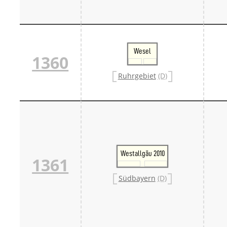
Wesel
1360
Ruhrgebiet
(D)
Westallgäu 2010
1361
Südbayern
(D)