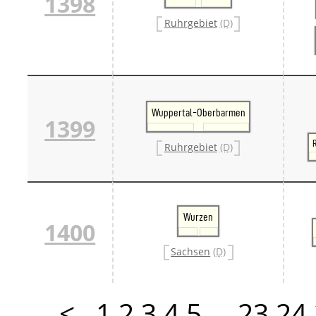
1398
Ruhrgebiet
(D)
Wuppertal-Oberbarmen
1399
Ruhrgebiet
(D)
Wurzen
1400
Sachsen
(D)
<
1
2
3
4
5
…
23
24