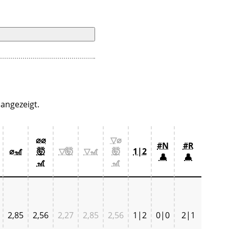
angezeigt.
⌀⌀
▽⌀
#N
#R
⌀🎢
🤯
▽🤯
▽🎢
🤯
1|2
👤
👤
🎢
🎢
2,85
2,56
2,27
2,85
2,56
1|2
0|0
2|1