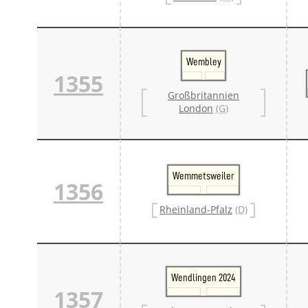
Wembley
1355
Großbritannien
London
(G)
Wemmetsweiler
1356
Rheinland-Pfalz
(D)
Wendlingen 2024
1357