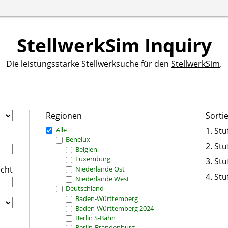
StellwerkSim Inquiry
Die leistungsstarke Stellwerksuche für den
StellwerkSim
.
Regionen
Sorti
Alle
1. Stu
Benelux
2. Stu
Belgien
Luxemburg
3. Stu
icht
Niederlande Ost
4. Stu
Niederlande West
Deutschland
Baden-Württemberg
Baden-Württemberg 2024
Berlin S-Bahn
Berlin-Brandenburg