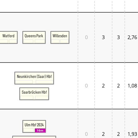
Tschechien West
Weitere Regionen
Alternative Stellwerke
BundesbahnZeiten
Merxferri
Polen
Watford
Queens Park
Willesden
0
3
3
2,76
Österreich
Österreich Mitte
Österreich Ost
Österreich West
Neunkirchen (Saar) Hbf
0
2
2
1,08
Saarbrücken Hbf
Ulm Hbf 2024
16m
0
2
2
1,93