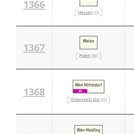
1366
Hessen
(D)
Wielen
1367
Polen
(W)
Wien Hütteldorf
1368
4h
Österreich Ost
(Ö)
Wien Meidling