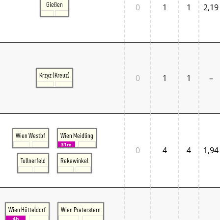
Gießen
0
1
1
2,19
Krzyz (Kreuz)
0
1
1
–
Wien Westbf
Wien Meidling
31m
0
4
4
1,94
Tullnerfeld
Rekawinkel
Wien Hütteldorf
Wien Praterstern
4h