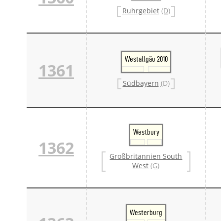
Ruhrgebiet
(D)
Westallgäu 2010
1361
Südbayern
(D)
Westbury
1362
Großbritannien South
West
(G)
Westerburg