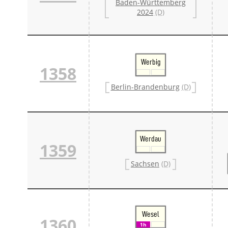
Baden-Württemberg
2024
(D)
Werbig
1358
Berlin-Brandenburg
(D)
Werdau
1359
Sachsen
(D)
Wesel
1360
1h