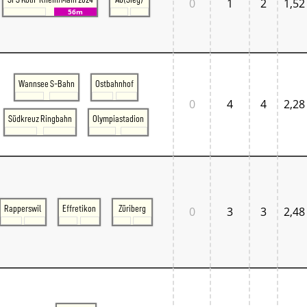
0
1
2
1,52
56m
Wannsee S-Bahn
Ostbahnhof
0
4
4
2,28
Südkreuz Ringbahn
Olympiastadion
Rapperswil
Effretikon
Züriberg
0
3
3
2,48