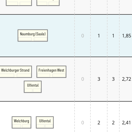
Normandie
Pays de la Loire
Île-de-France
Großbritannien
Großbritannien London
Großbritannien South East
Naumburg (Saale)
0
1
1
1,85
Großbritannien South West
Italien
Lombardia
Triveneto
Schweiz
Bern - Lötschberg
Welchburger Strand
Freienhagen West
Ostschweiz
Tessin
0
3
3
2,72
Westschweiz
Ulfental
Zentralschweiz
Zürich und Umgebung
Skandinavien
Danmark West
Danmark Øst
Sverige
Welchburg
Ulfental
0
2
2
2,41
Tschechien
Tschechien Ost