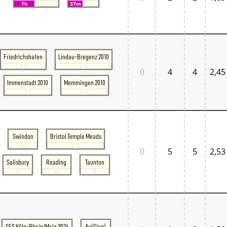
7h
37m
Friedrichshafen
Lindau-Bregenz 2010
0
4
4
2,45
Immenstadt 2010
Memmingen 2010
Swindon
Bristol Temple Meads
0
5
5
2,53
Salisbury
Reading
Taunton
SFS Köln-Rhein/Main 2024
Au(Sieg)