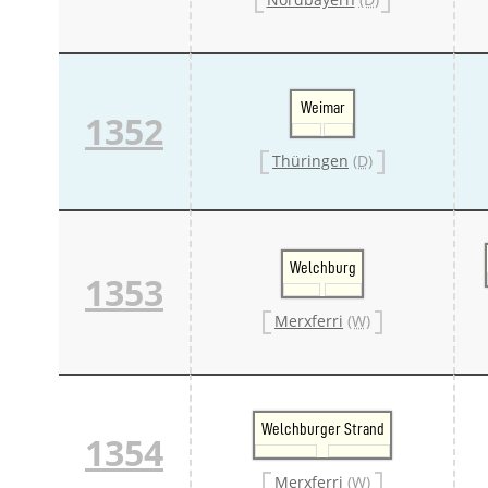
Weimar
1352
Thüringen
(D)
Welchburg
1353
Merxferri
(W)
Welchburger Strand
1354
Merxferri
(W)