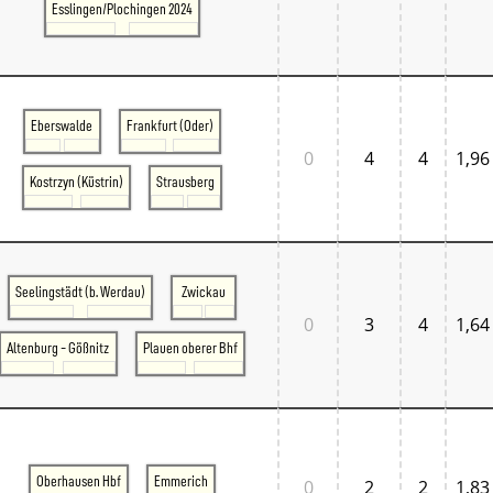
Esslingen/Plochingen 2024
Eberswalde
Frankfurt (Oder)
0
4
4
1,96
Kostrzyn (Küstrin)
Strausberg
Seelingstädt (b. Werdau)
Zwickau
0
3
4
1,64
Altenburg - Gößnitz
Plauen oberer Bhf
Oberhausen Hbf
Emmerich
0
2
2
1,83