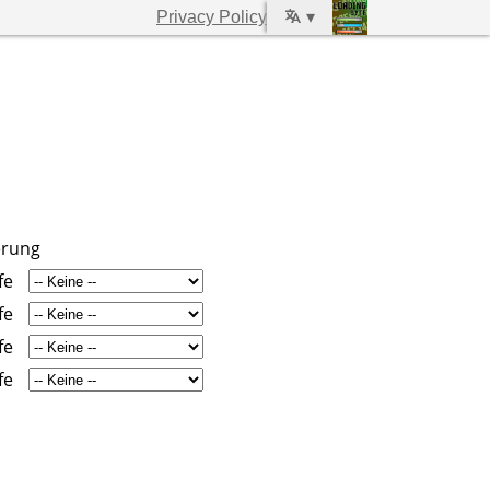
Privacy Policy
▾
erung
fe
fe
fe
fe