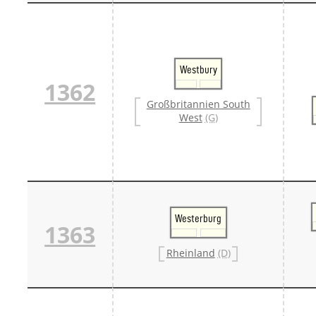
Westbury
1362
Großbritannien South
West
(G)
Westerburg
1363
Rheinland
(D)