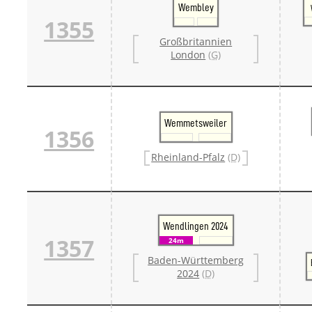
Wembley
1355
Großbritannien
London
(G)
Wemmetsweiler
1356
Rheinland-Pfalz
(D)
Wendlingen 2024
1357
24m
Baden-Württemberg
2024
(D)