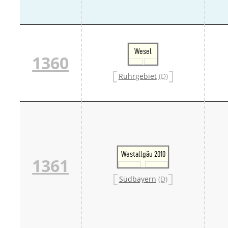
Wesel
1360
Ruhrgebiet
(D)
Westallgäu 2010
1361
Südbayern
(D)