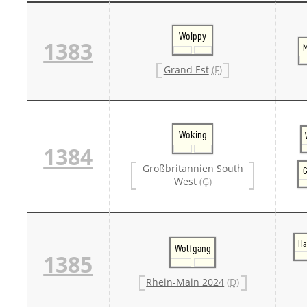
Woippy
1383
M
Grand Est
(F)
Woking
1384
Großbritannien South
G
West
(G)
Ha
Wolfgang
1385
Rhein-Main 2024
(D)