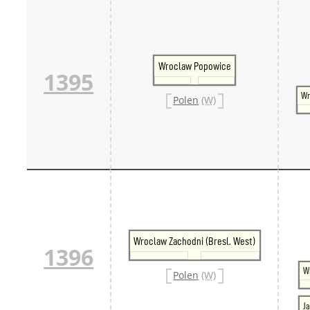
Wroclaw Popowice
1395
Wr
Polen
(W)
Wroclaw Zachodni (Bresl. West)
1396
W
Polen
(W)
J