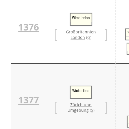
Wimbledon
1376
Großbritannien
London
(G)
Winterthur
1377
Zürich und
Umgebung
(S)