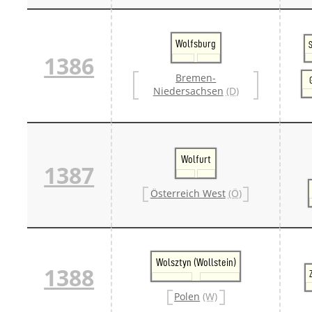
Wolfsburg
S
1386
Bremen-
Niedersachsen
(D)
Wolfurt
1387
Österreich West
(Ö)
Wolsztyn (Wollstein)
1388
Polen
(W)