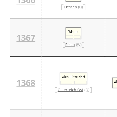
Hessen
(D)
Wielen
1367
Polen
(W)
Wien Hütteldorf
1368
Wi
Österreich Ost
(Ö)