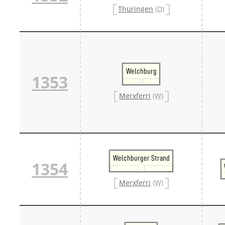
Danm
Thüringen
(D)
Danm
Sveri
Tschech
Tsche
Tsche
Weitere 
Welchburg
Alter
1353
Bund
Merxf
Merxferri
(W)
Pole
Österrei
Öster
Öster
Öster
Welchburger Strand
1354
Merxferri
(W)