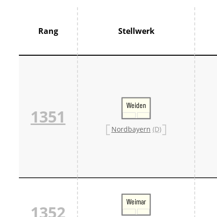
Thür
France
Centr
Rang
Stellwerk
Grand
Hauts
Norm
Pays 
Île-d
Großbrit
Groß
Großb
Weiden
1351
Großb
Italien
Nordbayern
(D)
Lomb
Trive
Schweiz
Bern 
Ostsc
Tessi
West
Zentr
Weimar
Züri
1352
Skandin