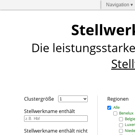
Navigation ▾
Stellwer
Die leistungsstark
Stel
Clustergröße
Regionen
Alle
Stellwerkname enthält
Benelux
Belgi
Luxe
Stellwerkname enthält nicht
Niede