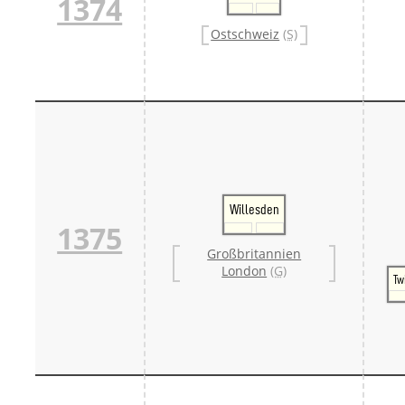
1374
Ostschweiz
(S)
Willesden
1375
Großbritannien
London
(G)
Tw