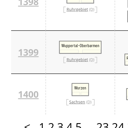
1398
Ruhrgebiet
(D)
Wuppertal-Oberbarmen
1399
Ruhrgebiet
(D)
Wurzen
1400
Sachsen
(D)
<
1
2
3
4
5
…
23
24