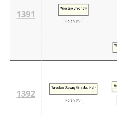
Wroclaw Brochow
1391
Polen
(W)
W
Wr
Wroclaw Glowny (Breslau Hbf)
1392
Polen
(W)