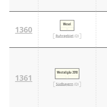
Wesel
1360
Ruhrgebiet
(D)
Westallgäu 2010
1361
Südbayern
(D)