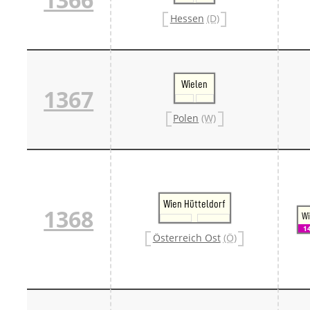
Hessen
(D)
Wielen
1367
Polen
(W)
Wien Hütteldorf
1368
Wi
1
Österreich Ost
(Ö)