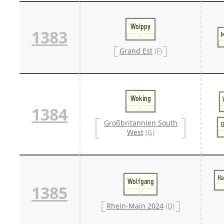
Woippy
1383
M
Grand Est
(F)
Woking
1384
Großbritannien South
G
West
(G)
Ha
Wolfgang
1385
Rhein-Main 2024
(D)