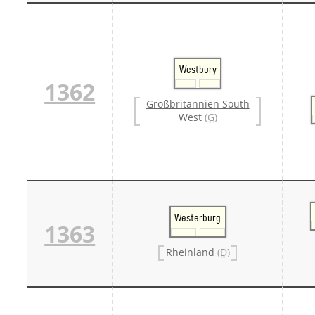
Westbury
1362
Großbritannien South
West
(G)
Westerburg
1363
Rheinland
(D)