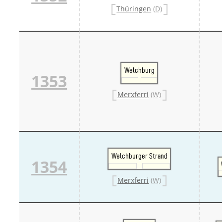
Danm
Thüringen
(D)
Danm
Sveri
Tschech
Tsche
Tsche
Weitere 
Welchburg
Alter
1353
Bund
Merxf
Merxferri
(W)
Pole
Österrei
Öster
Öster
Öster
Welchburger Strand
1354
Merxferri
(W)