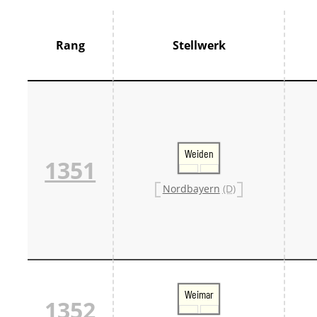
Thür
France
Centr
Rang
Stellwerk
Grand
Hauts
Norm
Pays 
Île-d
Großbrit
Groß
Großb
Weiden
1351
Großb
Italien
Nordbayern
(D)
Lomb
Trive
Schweiz
Bern 
Ostsc
Tessi
West
Zentr
Weimar
Züri
1352
Skandin