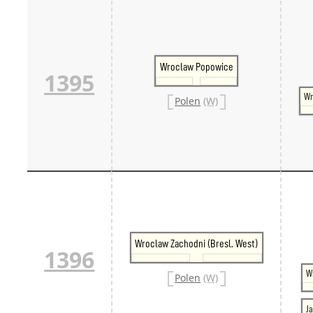
Wroclaw Popowice
1395
Wr
Polen
(W)
Wroclaw Zachodni (Bresl. West)
1396
W
Polen
(W)
J