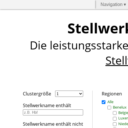
Navigation ▾
Stellwer
Die leistungsstark
Stel
Clustergröße
Regionen
Alle
Stellwerkname enthält
Benelux
Belgi
Luxe
Stellwerkname enthält nicht
Niede