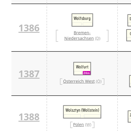
Wolfsburg
S
1386
Bremen-
Niedersachsen
(D)
Wolfurt
1387
24m
Österreich West
(Ö)
Wolsztyn (Wollstein)
1388
Polen
(W)