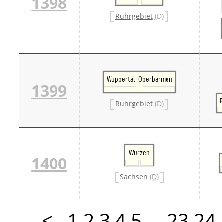
1398
Ruhrgebiet
(D)
Wuppertal-Oberbarmen
1399
Ruhrgebiet
(D)
Wurzen
1400
Sachsen
(D)
<
1
2
3
4
5
…
23
24