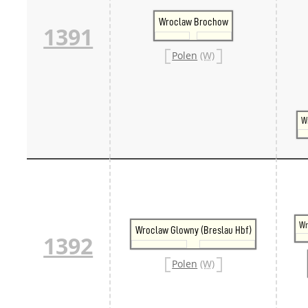
Wroclaw Brochow
1391
Polen
(W)
W
Wr
Wroclaw Glowny (Breslau Hbf)
1392
Polen
(W)