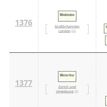
Wimbledon
1376
Großbritannien
London
(G)
Winterthur
1377
Zürich und
Umgebung
(S)