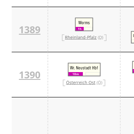
Worms
1389
1h
Rheinland-Pfalz
(D)
Wr. Neustadt Hbf
1390
18m
Österreich Ost
(Ö)