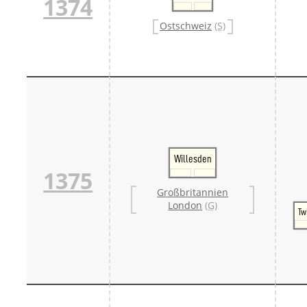
1374
Ostschweiz
(S)
Willesden
1375
Großbritannien
London
(G)
Tw