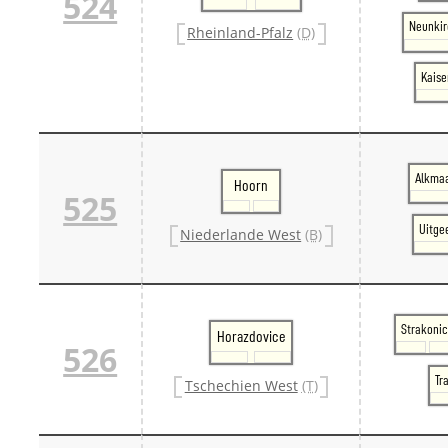
524
Neunkir
Rheinland-Pfalz
(D)
Kaise
Alkmaa
Hoorn
525
Uitge
Niederlande West
(B)
Strakoni
Horazdovice
526
Tr
Tschechien West
(T)