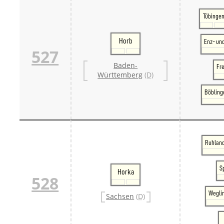
Tübinge
Horb
Enz- un
527
Baden-
Fr
Württemberg
(D)
Böbling
Ruhland
S
Horka
528
Weglin
Sachsen
(D)