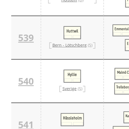
Emmental
Huttwil
539
E
Bern - Lötschberg
(S)
Malmö 
Hyllie
540
Trellebor
Sverige
(S)
Ka
Hässleholm
541