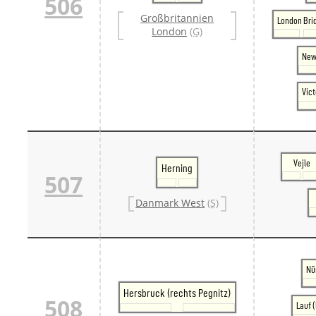
506
Großbritannien
London Bri
London
(G)
New
Vict
Vejle
Herning
507
Danmark West
(S)
Nü
Hersbruck (rechts Pegnitz)
508
Lauf (