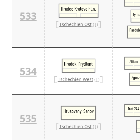
Hradec Kralove hl.n.
533
Tynis
Tschechien Ost
(T)
Pardub
Zittau
Hradek-Frydlant
534
Zgorz
Tschechien West
(T)
Trat 244
Hrusovany-Sanov
535
Tschechien Ost
(T)