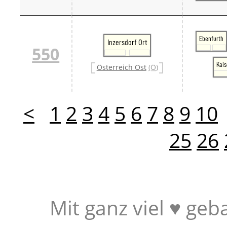
Ebenfurth
Inzersdorf Ort
550
Kais
Österreich Ost
(Ö)
<
1
2
3
4
5
6
7
8
9
10
25
26
Mit ganz viel ♥ geb