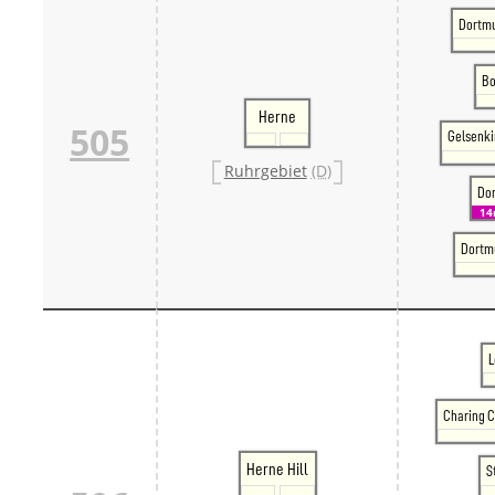
Dortm
Bo
Herne
505
Gelsenk
Ruhrgebiet
(D)
Do
1
Dortm
L
Charing C
Herne Hill
S