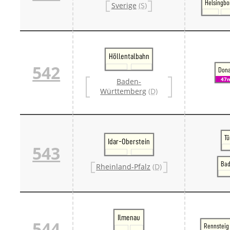
Helsingbo
Sverige
(S)
Höllentalbahn
542
Don
47
Baden-
Württemberg
(D)
Tü
Idar-Oberstein
543
Bad
Rheinland-Pfalz
(D)
Ilmenau
544
Rennsteig