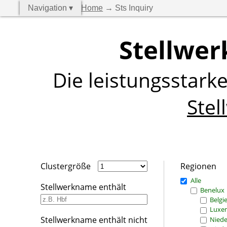
Navigation ▾
Home
→ Sts Inquiry
Stellwer
Die leistungsstark
Stel
Clustergröße
Regionen
Alle
Stellwerkname enthält
Benelux
Belgi
Luxe
Stellwerkname enthält nicht
Niede