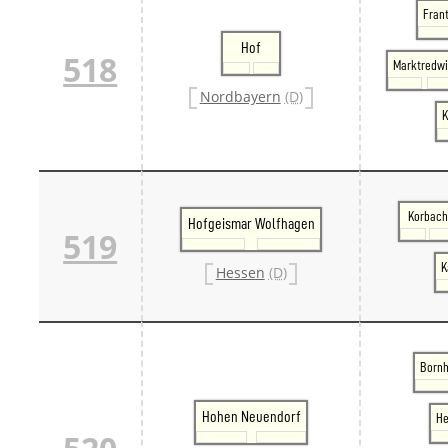
Frant
Hof
518
Marktredwi
Nordbayern
(D)
K
Korbach
Hofgeismar Wolfhagen
519
K
Hessen
(D)
Bornh
Hohen Neuendorf
He