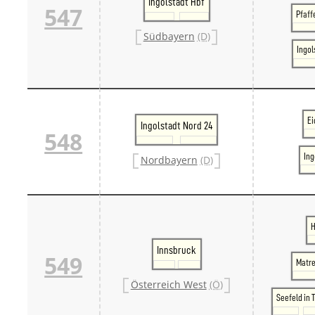
Ingolstadt Hbf
547
Pfaff
Südbayern
(D)
Ingol
Ei
Ingolstadt Nord 24
548
Ing
Nordbayern
(D)
H
Innsbruck
549
Matre
Österreich West
(Ö)
Seefeld in T