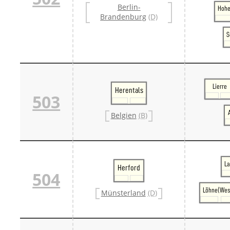
Berlin-
Danm
Hohe
Brandenburg
(D)
Danm
Sveri
S
Tschech
Tsche
Tsche
Weitere 
Alter
Bund
Lierre
Herentals
503
Merxf
Pole
Belgien
(B)
Österrei
Öster
Öster
Öster
La
Herford
504
Löhne(Wes
Münsterland
(D)