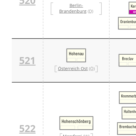
520
Berlin-
Kar
Brandenburg
(D)
4
Oranienbu
Hohenau
521
Breclav
Österreich Ost
(Ö)
Kremmerb
Haltenh
Hohenschönberg
522
Brembache