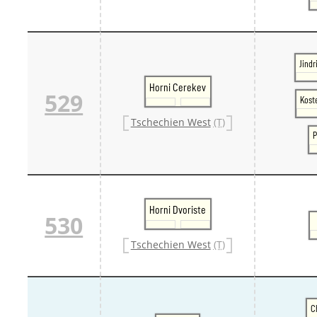
Jindr
Horni Cerekev
529
Koste
Tschechien West
(T)
P
Horni Dvoriste
530
Tschechien West
(T)
C