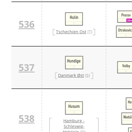
Prerov
Hulin
536
30
Otrokovi
Tschechien Ost
(T)
Hundige
537
Valby
Danmark Øst
(S)
He
Husum
538
Niebü
Hamburg -
Schleswig-
Holstein
(D)
F