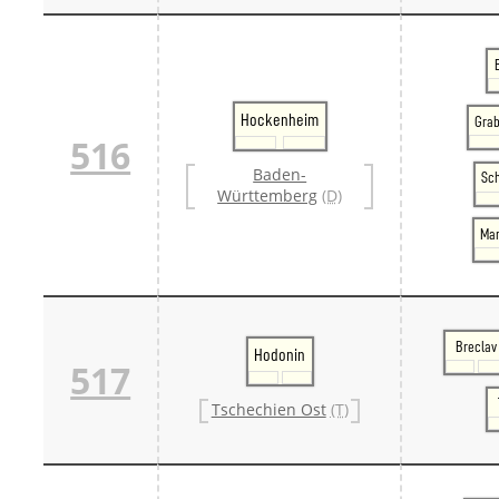
Hockenheim
Gra
516
Baden-
Sc
Württemberg
(D)
Ma
Breclav
Hodonin
517
Tschechien Ost
(T)