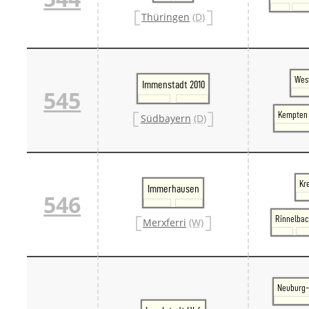
Thüringen
(D)
West
Immenstadt 2010
545
Kempten 
Südbayern
(D)
Kr
Immerhausen
546
Rinnelba
Merxferri
(W)
Neuburg