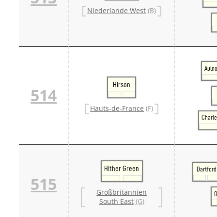
Niederlande West
(B)
Auln
Hirson
514
Hauts-de-France
(F)
Charle
Hither Green
Dartford
515
Großbritannien
O
South East
(G)