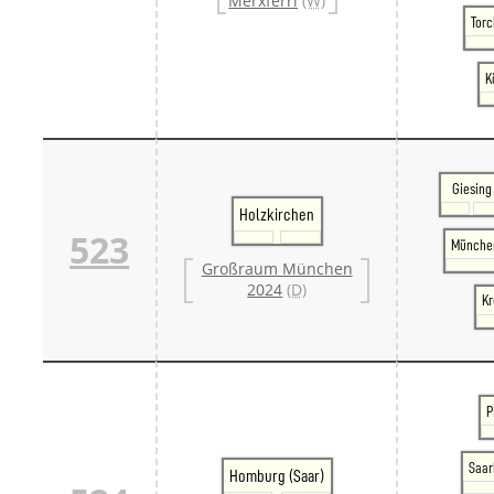
Merxferri
(W)
Torc
K
Giesing
Holzkirchen
523
Münche
Großraum München
2024
(D)
Kr
P
Saar
Homburg (Saar)