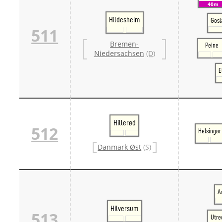
40m
Hildesheim
Gosl
511
Bremen-
Peine
Niedersachsen
(D)
E
Hillerød
512
Helsingør
Danmark Øst
(S)
A
Hilversum
513
Utre