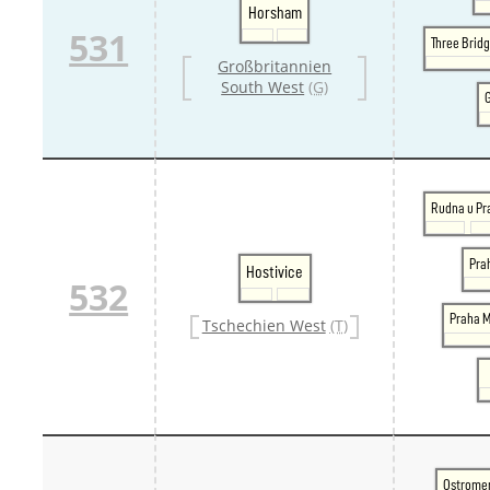
Horsham
531
Three Brid
Großbritannien
South West
(G)
Rudna u Pr
Pra
Hostivice
532
Praha M
Tschechien West
(T)
Ostrome