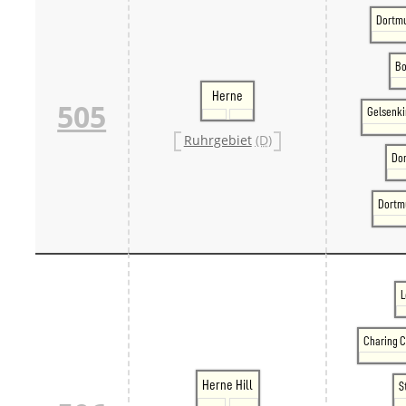
Dortm
Bo
Herne
505
Gelsenk
Ruhrgebiet
(D)
Do
Dortm
L
Charing C
Herne Hill
S