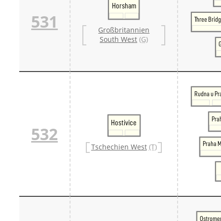
Horsham
531
Three Brid
Großbritannien
South West
(G)
Rudna u Pr
Pra
Hostivice
532
Praha M
Tschechien West
(T)
Ostrome