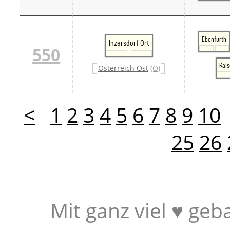
Ebenfurth
Inzersdorf Ort
550
Kais
Österreich Ost
(Ö)
<
1
2
3
4
5
6
7
8
9
10
25
26
Mit ganz viel ♥ geb