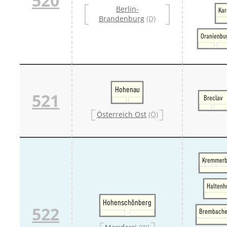
520
Berlin-
Kar
Brandenburg
(D)
Oranienbu
Hohenau
521
Breclav
Österreich Ost
(Ö)
Kremmerb
Haltenh
Hohenschönberg
522
Brembache