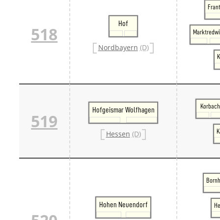
Frant
Hof
518
Marktredwi
Nordbayern
(D)
K
Korbach
Hofgeismar Wolfhagen
519
K
Hessen
(D)
Bornh
Hohen Neuendorf
He