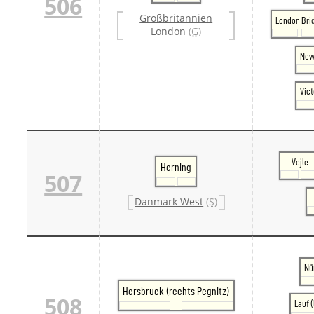
506
Großbritannien
London Bri
London
(G)
New
Vict
Vejle
Herning
507
Danmark West
(S)
Nü
Hersbruck (rechts Pegnitz)
508
Lauf (