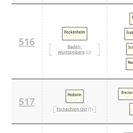
Hockenheim
Gra
516
Baden-
Sc
Württemberg
(D)
Ma
Breclav
Hodonin
517
Tschechien Ost
(T)