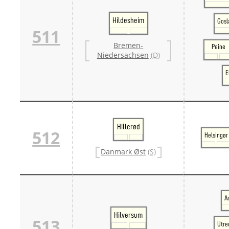
Hildesheim
Gosl
511
Bremen-
Peine
Niedersachsen
(D)
E
Hillerød
512
Helsingør
Danmark Øst
(S)
A
Hilversum
513
Utre