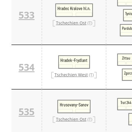
Hradec Kralove hl.n.
533
Tynis
Tschechien Ost
(T)
Pardub
Zittau
Hradek-Frydlant
534
Zgorz
Tschechien West
(T)
Trat 244
Hrusovany-Sanov
535
Tschechien Ost
(T)