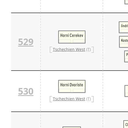
Jindr
Horni Cerekev
529
Koste
Tschechien West
(T)
P
Horni Dvoriste
530
Tschechien West
(T)
C