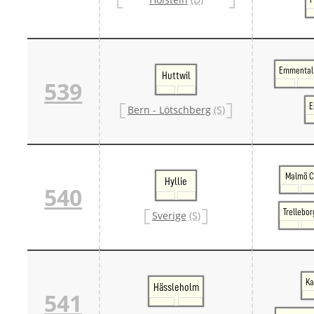
Emmental
Huttwil
539
E
Bern - Lötschberg
(S)
Malmö 
Hyllie
540
Trellebor
Sverige
(S)
Ka
Hässleholm
541