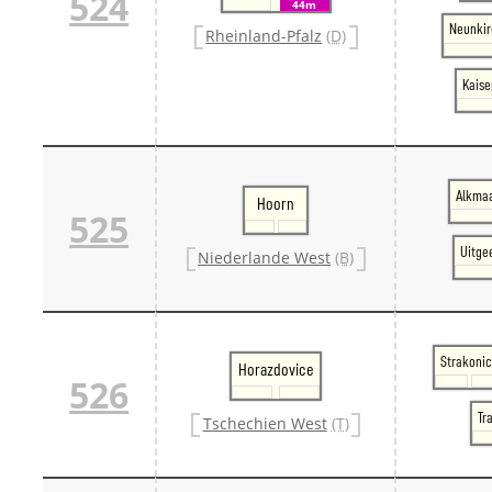
524
44m
Neunkir
Rheinland-Pfalz
(D)
Kaise
Alkmaa
Hoorn
525
Uitge
Niederlande West
(B)
Strakoni
Horazdovice
526
Tr
Tschechien West
(T)