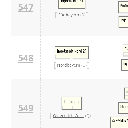
Ingolstadt Hbf
547
Pfaff
Südbayern
(D)
Ingol
Ei
Ingolstadt Nord 24
548
Ing
Nordbayern
(D)
H
Innsbruck
549
Matre
Österreich West
(Ö)
Seefeld in T