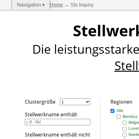
Navigation ▾
Home
→ Sts Inquiry
Stellwer
Die leistungsstark
Stel
Clustergröße
Regionen
Alle
Stellwerkname enthält
Benelux
Belgi
Luxe
Stellwerkname enthält nicht
Niede