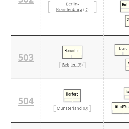
Berlin-
Danm
Hohe
Brandenburg
(D)
Danm
Sveri
S
Tschech
Tsche
Tsche
Weitere 
Alter
Bund
Lierre
Herentals
503
Merxf
Pole
Belgien
(B)
Österrei
Öster
Öster
Öster
La
Herford
504
Löhne(Wes
Münsterland
(D)