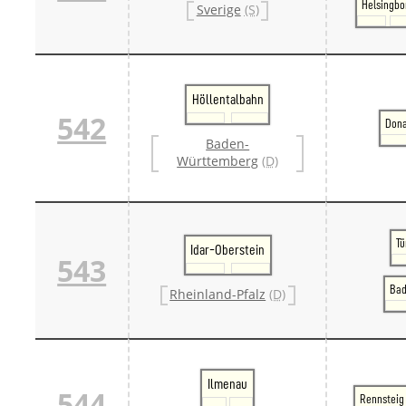
Helsingbo
Sverige
(S)
Höllentalbahn
542
Don
Baden-
Württemberg
(D)
Tü
Idar-Oberstein
543
Bad
Rheinland-Pfalz
(D)
Ilmenau
544
Rennsteig