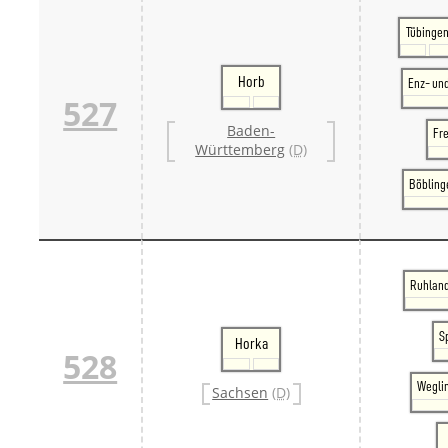
Tübinge
Horb
Enz- un
527
Baden-
Fr
Württemberg
(D)
Böbling
Ruhland
S
Horka
528
Weglin
Sachsen
(D)