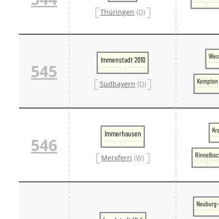
Thüringen
(D)
West
Immenstadt 2010
545
Kempten 
Südbayern
(D)
Kr
Immerhausen
546
Rinnelba
Merxferri
(W)
Neuburg