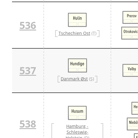
Prerov
Hulin
536
Otrokovi
Tschechien Ost
(T)
Hundige
537
Valby
Danmark Øst
(S)
He
Husum
538
Niebü
Hamburg -
Schleswig-
Holstein
(D)
F