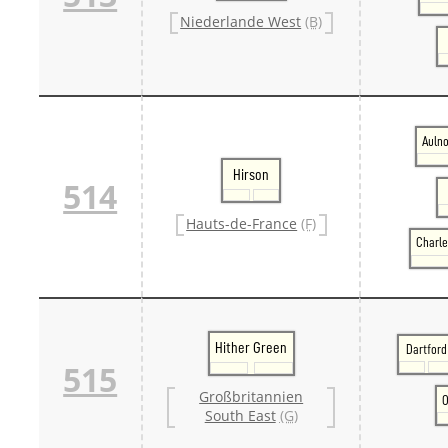
Niederlande West
(B)
Auln
Hirson
514
Hauts-de-France
(F)
Charle
Hither Green
Dartford
515
Großbritannien
O
South East
(G)