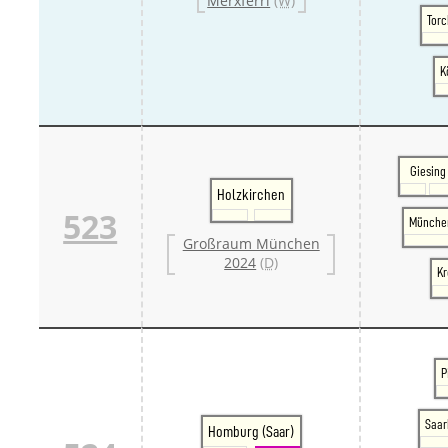
Merxferri
(W)
Torc
K
Giesing
Holzkirchen
523
Münche
Großraum München
2024
(D)
Kr
P
Saar
Homburg (Saar)