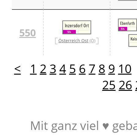
Ebenfurth
Inzersdorf Ort
550
5h
5h
Kais
Österreich Ost
(Ö)
<
1
2
3
4
5
6
7
8
9
10
25
26
Mit ganz viel ♥ geb