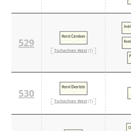
Jindr
Horni Cerekev
529
Koste
Tschechien West
(T)
P
Horni Dvoriste
530
Tschechien West
(T)
C