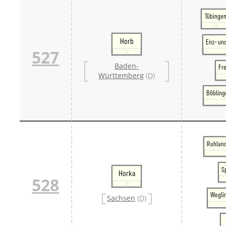
Tübinge
Horb
Enz- un
527
Baden-
Fr
Württemberg
(D)
Böbling
Ruhland
S
Horka
528
Weglin
Sachsen
(D)