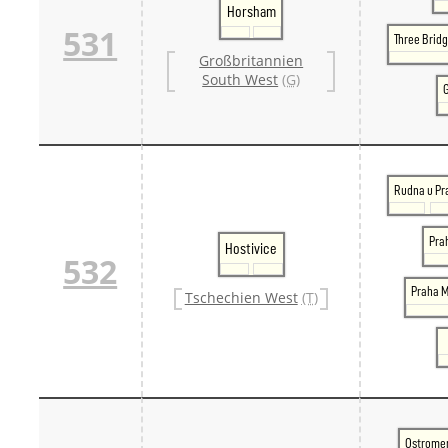
Horsham
531
Three Brid
Großbritannien
South West
(G)
Rudna u Pr
Pra
Hostivice
532
Praha M
Tschechien West
(T)
Ostrome