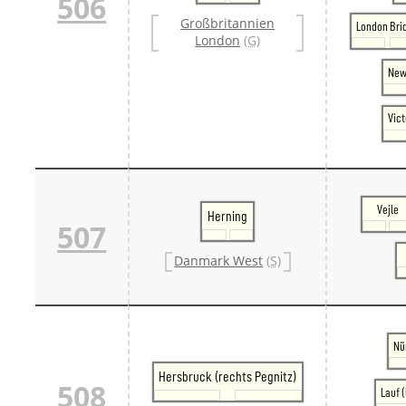
506
Großbritannien
London Bri
London
(G)
New
Vict
Vejle
Herning
507
Danmark West
(S)
Nü
Hersbruck (rechts Pegnitz)
508
Lauf (