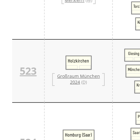
Merxferri
(W)
Torc
K
Giesing
Holzkirchen
523
Münche
Großraum München
2024
(D)
Kr
P
Saar
Homburg (Saar)