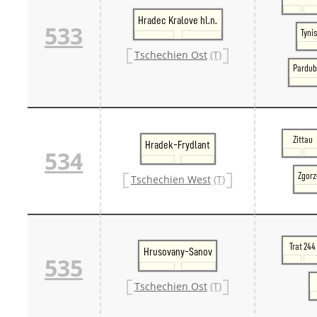
Hradec Kralove hl.n.
533
Tynis
Tschechien Ost
(T)
Pardub
Zittau
Hradek-Frydlant
534
Zgorz
Tschechien West
(T)
Trat 244
Hrusovany-Sanov
535
Tschechien Ost
(T)