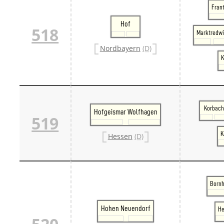
Frant
Hof
518
Marktredwi
Nordbayern
(D)
K
Korbach
Hofgeismar Wolfhagen
519
K
Hessen
(D)
Bornh
Hohen Neuendorf
He