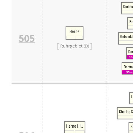
Dortm
Bo
Herne
505
Gelsenk
Ruhrgebiet
(D)
Do
3
Dortm
35m
L
Charing C
Herne Hill
S