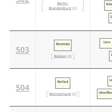
Berlin-
Danm
Hohe
Brandenburg
(D)
Danm
Sveri
S
Tschech
Tsche
Tsche
Weitere 
Alter
Bund
Lierre
Herentals
503
Merxf
Pole
Belgien
(B)
Österrei
Öster
Öster
Öster
La
Herford
504
Löhne(Wes
Münsterland
(D)