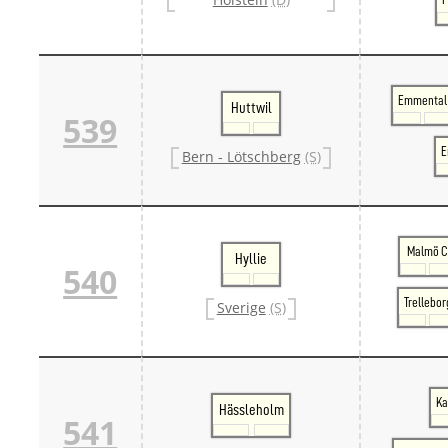
Emmental
Huttwil
539
E
Bern - Lötschberg
(S)
Malmö 
Hyllie
540
Trellebor
Sverige
(S)
Ka
Hässleholm
541