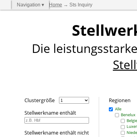
Navigation ▾
Home
→ Sts Inquiry
Stellwer
Die leistungsstark
Stel
Clustergröße
Regionen
Alle
Stellwerkname enthält
Benelux
Belgi
Luxe
Stellwerkname enthält nicht
Niede