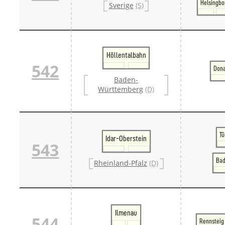
Helsingbo
Sverige
(S)
Höllentalbahn
542
Don
Baden-
Württemberg
(D)
Tü
Idar-Oberstein
543
Bad
Rheinland-Pfalz
(D)
Ilmenau
544
Rennsteig