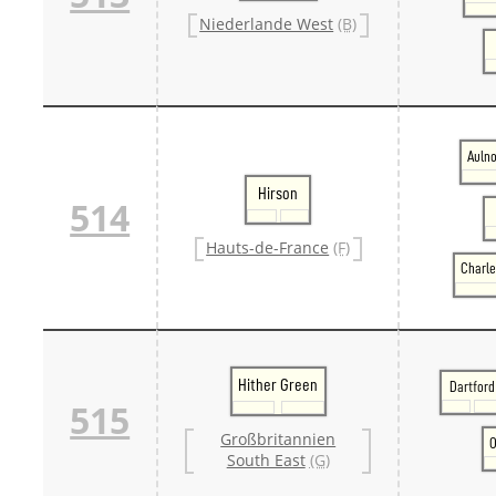
Niederlande West
(B)
Auln
Hirson
514
Hauts-de-France
(F)
Charle
Hither Green
Dartford
515
Großbritannien
O
South East
(G)