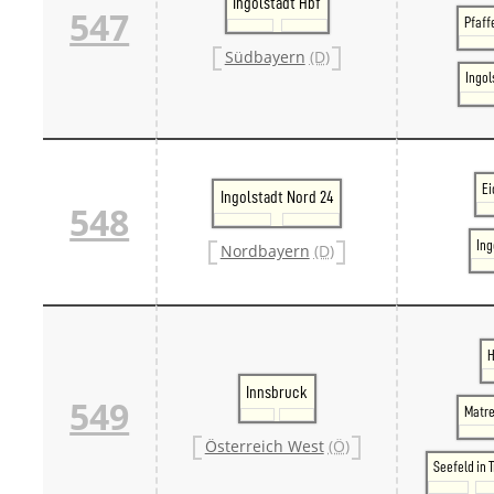
Ingolstadt Hbf
547
Pfaff
Südbayern
(D)
Ingol
Ei
Ingolstadt Nord 24
548
Ing
Nordbayern
(D)
H
Innsbruck
549
Matre
Österreich West
(Ö)
Seefeld in T