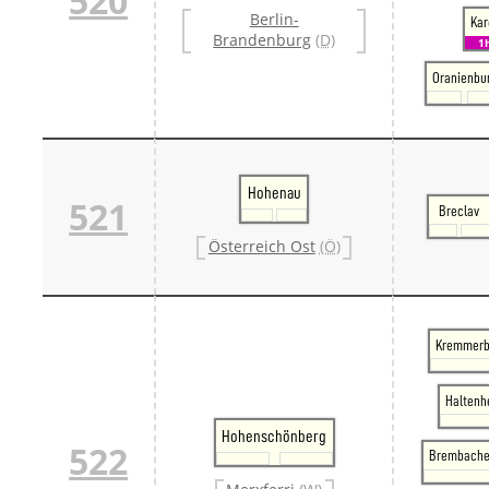
520
Berlin-
Kar
Brandenburg
(D)
1
Oranienbu
Hohenau
521
Breclav
Österreich Ost
(Ö)
Kremmerb
Haltenh
Hohenschönberg
522
Brembache