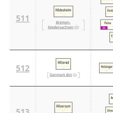
Hildesheim
Gosl
511
Bremen-
Peine
Niedersachsen
(D)
2h
E
Hillerød
512
Helsingør
Danmark Øst
(S)
A
Hilversum
513
Utre