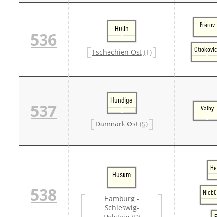
Prerov
Hulin
536
Otrokovi
Tschechien Ost
(T)
Hundige
537
Valby
Danmark Øst
(S)
He
Husum
538
Niebü
Hamburg -
Schleswig-
Holstein
(D)
F