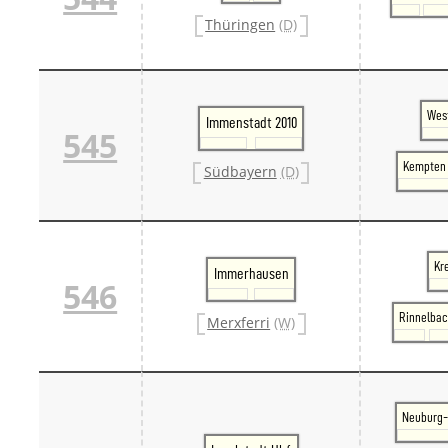
Thüringen
(D)
West
Immenstadt 2010
545
Kempten 
Südbayern
(D)
Kr
Immerhausen
546
Rinnelba
Merxferri
(W)
Neuburg