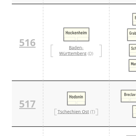
Hockenheim
Gra
516
Baden-
Sc
Württemberg
(D)
Ma
Breclav
Hodonin
517
Tschechien Ost
(T)