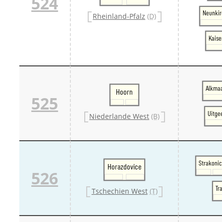
524
Neunkir
Rheinland-Pfalz
(D)
Kaise
Alkmaa
Hoorn
525
Uitge
Niederlande West
(B)
Strakoni
Horazdovice
526
Tr
Tschechien West
(T)