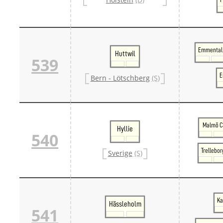
Emmental
Huttwil
539
E
Bern - Lötschberg
(S)
Malmö 
Hyllie
540
Trellebor
Sverige
(S)
Ka
Hässleholm
541