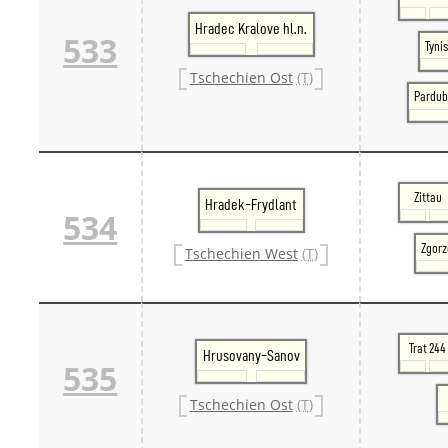
Hradec Kralove hl.n.
533
Tynis
Tschechien Ost
(T)
Pardub
Zittau
Hradek-Frydlant
534
Zgorz
Tschechien West
(T)
Trat 244
Hrusovany-Sanov
535
Tschechien Ost
(T)