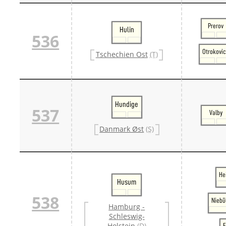
Prerov
Hulin
536
Otrokovi
Tschechien Ost
(T)
Hundige
537
Valby
Danmark Øst
(S)
He
Husum
538
Niebü
Hamburg -
Schleswig-
Holstein
(D)
F