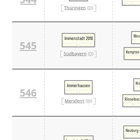
Thüringen
(D)
West
Immenstadt 2010
545
Kempten 
Südbayern
(D)
Kr
Immerhausen
546
Rinnelba
Merxferri
(W)
Neuburg