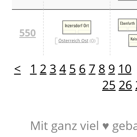
Ebenfurth
Inzersdorf Ort
550
Kais
Österreich Ost
(Ö)
<
1
2
3
4
5
6
7
8
9
10
25
26
Mit ganz viel ♥ geb