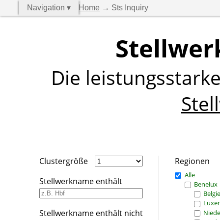
Navigation ▾
Home
→ Sts Inquiry
Stellwer
Die leistungsstark
Stel
Clustergröße
Regionen
Alle
Stellwerkname enthält
Benelux
Belgi
Luxe
Stellwerkname enthält nicht
Niede