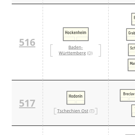
Hockenheim
Gra
516
Baden-
Sc
Württemberg
(D)
Ma
Breclav
Hodonin
517
Tschechien Ost
(T)