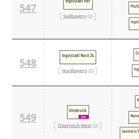
Ingolstadt Hbf
547
Pfaff
Südbayern
(D)
Ingol
Ei
Ingolstadt Nord 24
548
Ing
Nordbayern
(D)
H
Innsbruck
549
Matre
3m
Österreich West
(Ö)
Seefeld in T