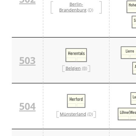
Berlin-
Danm
Hohe
Brandenburg
(D)
Danm
Sveri
S
Tschech
Tsche
Tsche
Weitere 
Alter
Bund
Lierre
Herentals
503
Merxf
Pole
Belgien
(B)
Österrei
Öster
Öster
Öster
La
Herford
504
Löhne(Wes
Münsterland
(D)