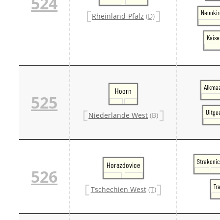
524
Neunkir
Rheinland-Pfalz
(D)
Kaise
Alkmaa
Hoorn
525
Uitge
Niederlande West
(B)
Strakoni
Horazdovice
526
Tr
Tschechien West
(T)