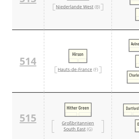
Niederlande West
(B)
Auln
Hirson
514
Hauts-de-France
(F)
Charle
Hither Green
Dartford
515
Großbritannien
O
South East
(G)