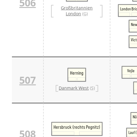
506
Großbritannien
London Bri
London
(G)
New
Vict
Vejle
Herning
507
Danmark West
(S)
Nü
Hersbruck (rechts Pegnitz)
508
Lauf (