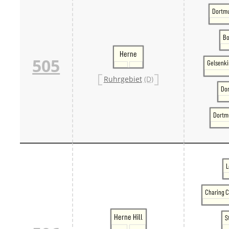
Dortm
Bo
Herne
505
Gelsenk
Ruhrgebiet
(D)
Do
Dortm
L
Charing C
Herne Hill
S