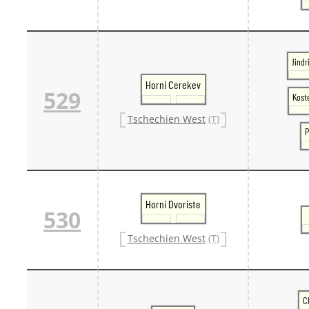
Jindr
Horni Cerekev
529
Koste
Tschechien West
(T)
P
Horni Dvoriste
530
Tschechien West
(T)
C