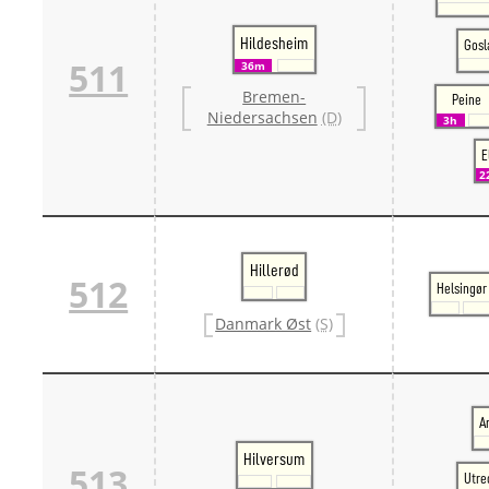
Hildesheim
Gosl
511
36m
Bremen-
Peine
Niedersachsen
(D)
3h
E
2
Hillerød
512
Helsingør
Danmark Øst
(S)
A
Hilversum
513
Utre