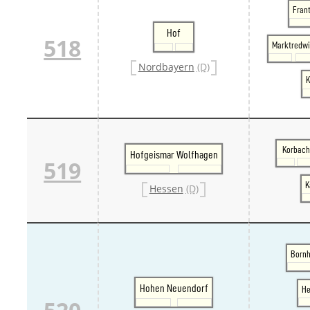
Frant
Hof
518
Marktredwi
Nordbayern
(D)
K
Korbach
Hofgeismar Wolfhagen
519
K
Hessen
(D)
Bornh
Hohen Neuendorf
He