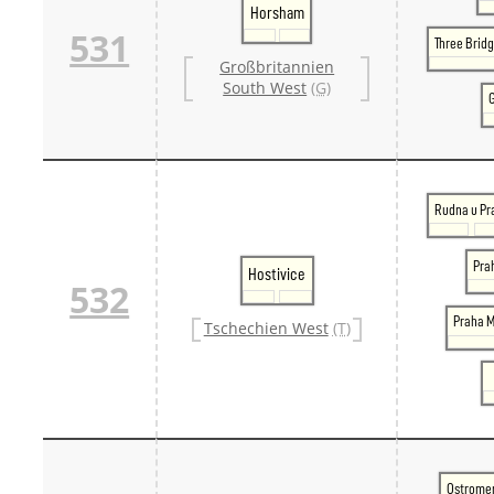
Horsham
531
Three Brid
Großbritannien
South West
(G)
Rudna u Pr
Pra
Hostivice
532
Praha M
Tschechien West
(T)
Ostrome