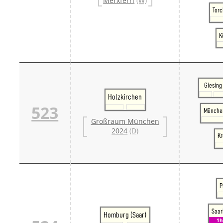
Merxferri
(W)
Torc
K
Giesing
Holzkirchen
523
Münche
Großraum München
2024
(D)
Kr
P
Saar
Homburg (Saar)
1h