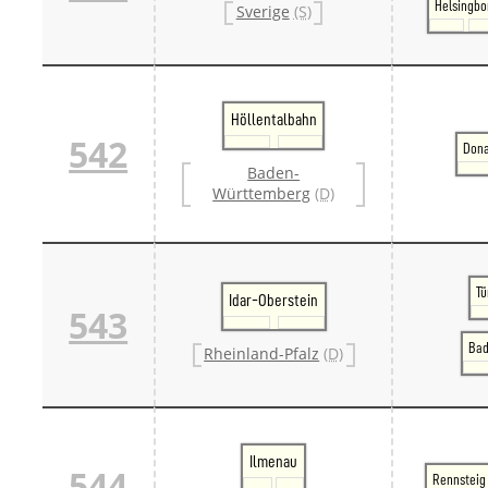
Helsingbo
Sverige
(S)
Höllentalbahn
542
Don
Baden-
Württemberg
(D)
Tü
Idar-Oberstein
543
Bad
Rheinland-Pfalz
(D)
Ilmenau
544
Rennsteig