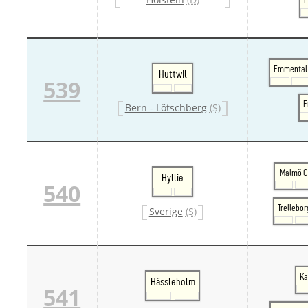
Emmental
Huttwil
539
E
Bern - Lötschberg
(S)
Malmö 
Hyllie
540
Trellebor
Sverige
(S)
Ka
Hässleholm
541