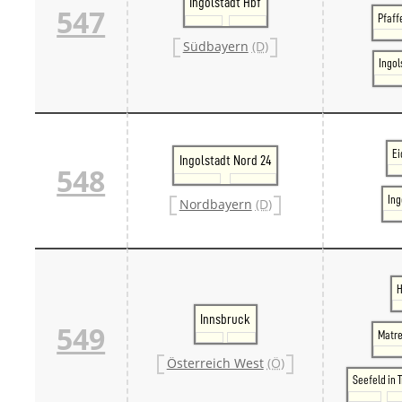
Ingolstadt Hbf
547
Pfaff
Südbayern
(D)
Ingol
Ei
Ingolstadt Nord 24
548
Ing
Nordbayern
(D)
H
Innsbruck
549
Matre
Österreich West
(Ö)
Seefeld in T