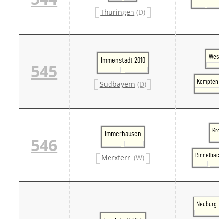
Thüringen
(D)
West
Immenstadt 2010
545
Kempten 
Südbayern
(D)
Kr
Immerhausen
546
Rinnelba
Merxferri
(W)
Neuburg