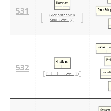
Horsham
531
Three Brid
Großbritannien
South West
(G)
Rudna u Pr
Pra
Hostivice
532
Praha M
Tschechien West
(T)
Ostrome