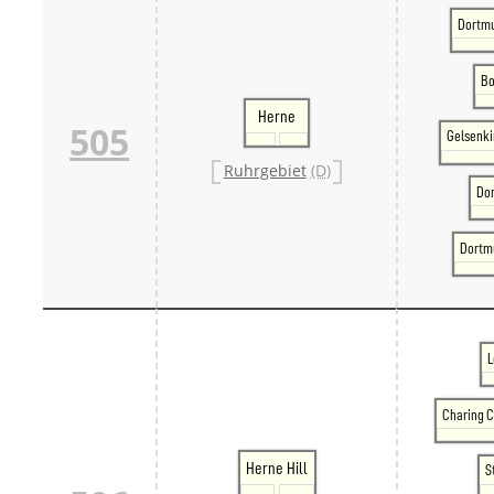
Dortm
Bo
Herne
505
Gelsenk
Ruhrgebiet
(D)
Do
Dortm
L
Charing C
Herne Hill
S