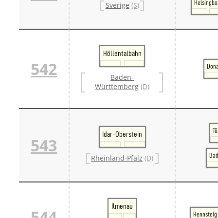
Helsingbo
Sverige
(S)
Höllentalbahn
542
Don
Baden-
Württemberg
(D)
Tü
Idar-Oberstein
543
Bad
Rheinland-Pfalz
(D)
Ilmenau
544
Rennsteig