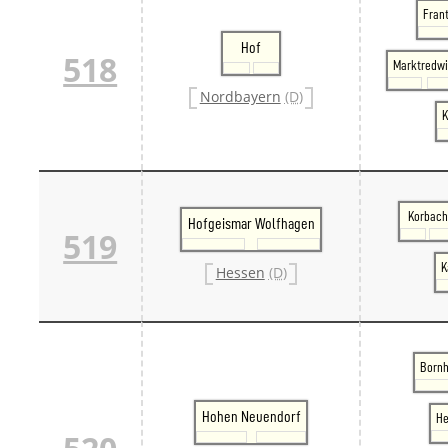
Frant
Hof
518
Marktredwi
Nordbayern
(D)
K
Korbach
Hofgeismar Wolfhagen
519
K
Hessen
(D)
Bornh
Hohen Neuendorf
He