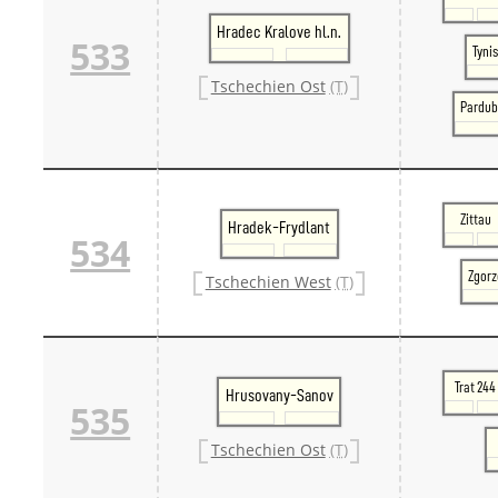
Hradec Kralove hl.n.
533
Tynis
Tschechien Ost
(T)
Pardub
Zittau
Hradek-Frydlant
534
Zgorz
Tschechien West
(T)
Trat 244
Hrusovany-Sanov
535
Tschechien Ost
(T)