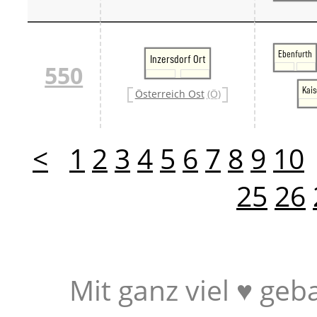
Ebenfurth
Inzersdorf Ort
550
Kais
Österreich Ost
(Ö)
<
1
2
3
4
5
6
7
8
9
10
25
26
Mit ganz viel ♥ geb