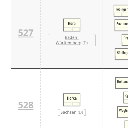
Tübinge
Horb
Enz- un
527
Baden-
Fr
Württemberg
(D)
Böbling
Ruhland
S
Horka
528
Weglin
Sachsen
(D)