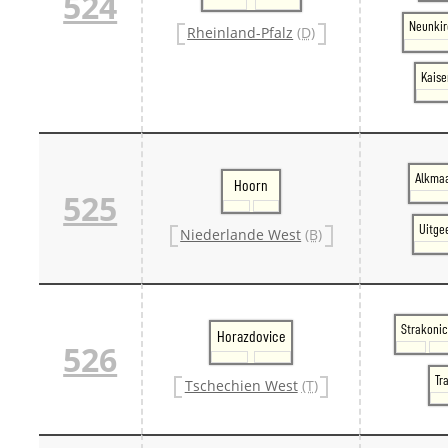
524
Neunkir
Rheinland-Pfalz
(D)
Kaise
Alkmaa
Hoorn
525
Uitge
Niederlande West
(B)
Strakoni
Horazdovice
526
Tr
Tschechien West
(T)