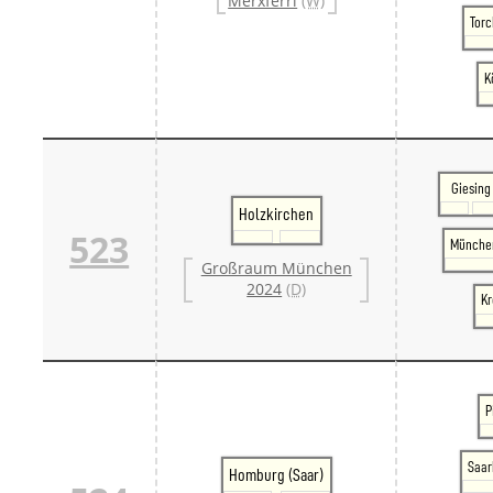
Merxferri
(W)
Torc
K
Giesing
Holzkirchen
523
Münche
Großraum München
2024
(D)
Kr
P
Saar
Homburg (Saar)