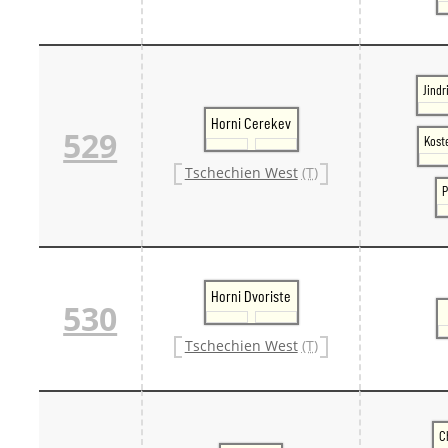
Jindr
Horni Cerekev
529
Koste
Tschechien West
(T)
P
Horni Dvoriste
530
Tschechien West
(T)
C