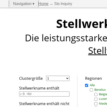
Navigation ▾
Home
→ Sts Inquiry
Stellwer
Die leistungsstark
Stel
Clustergröße
Regionen
Alle
Stellwerkname enthält
Benelux
Belgi
Luxe
Stellwerkname enthält nicht
Niede