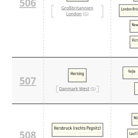
506
Großbritannien
London Bri
London
(G)
New
Vict
Vejle
Herning
507
Danmark West
(S)
Nü
Hersbruck (rechts Pegnitz)
508
Lauf (