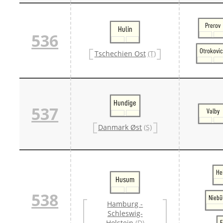
Prerov
Hulin
536
Otrokovi
Tschechien Ost
(T)
Hundige
537
Valby
Danmark Øst
(S)
He
Husum
538
Niebü
Hamburg -
Schleswig-
Holstein
(D)
F