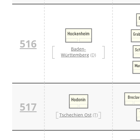
Hockenheim
Gra
516
Baden-
Sc
Württemberg
(D)
Ma
Breclav
Hodonin
517
Tschechien Ost
(T)