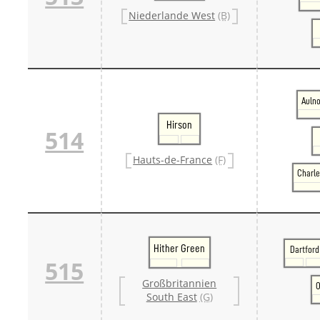
Niederlande West
(B)
Auln
Hirson
514
Hauts-de-France
(F)
Charle
Hither Green
Dartford
515
Großbritannien
O
South East
(G)