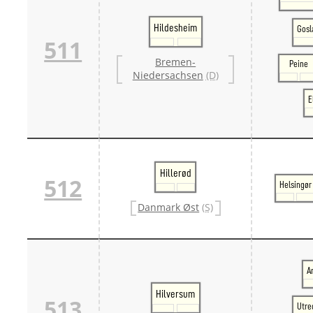
Hildesheim
Gosl
511
Bremen-
Peine
Niedersachsen
(D)
E
Hillerød
512
Helsingør
Danmark Øst
(S)
A
Hilversum
513
Utre