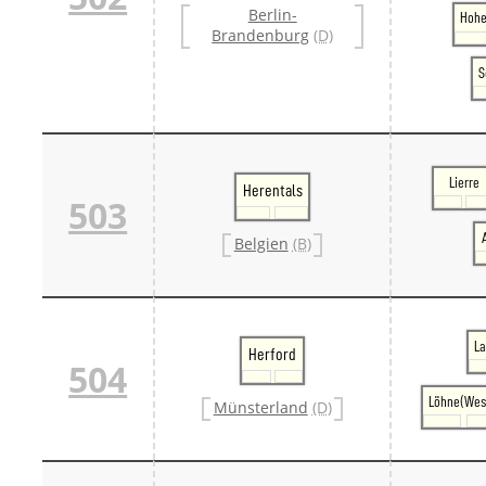
Berlin-
Danm
Hohe
Brandenburg
(D)
Danm
Sveri
S
Tschech
Tsche
Tsche
Weitere 
Alter
Bund
Lierre
Herentals
503
Merxf
Pole
Belgien
(B)
Österrei
Öster
Öster
Öster
La
Herford
504
Löhne(Wes
Münsterland
(D)