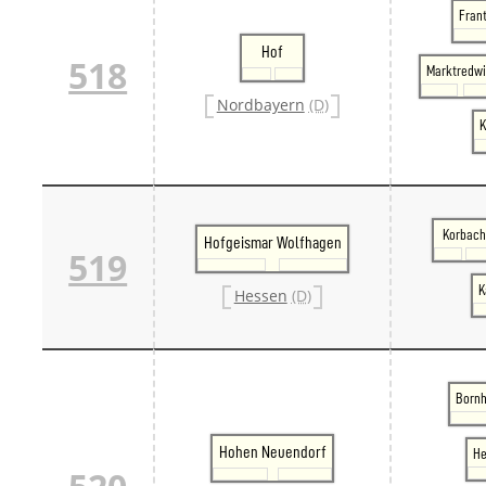
Frant
Hof
518
Marktredwi
Nordbayern
(D)
K
Korbach
Hofgeismar Wolfhagen
519
K
Hessen
(D)
Bornh
Hohen Neuendorf
He