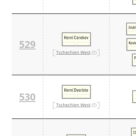
Jindr
Horni Cerekev
529
Koste
Tschechien West
(T)
P
Horni Dvoriste
530
Tschechien West
(T)
C