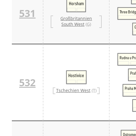
Horsham
531
Three Brid
Großbritannien
South West
(G)
Rudna u Pr
Pra
Hostivice
532
Praha M
Tschechien West
(T)
Ostrome