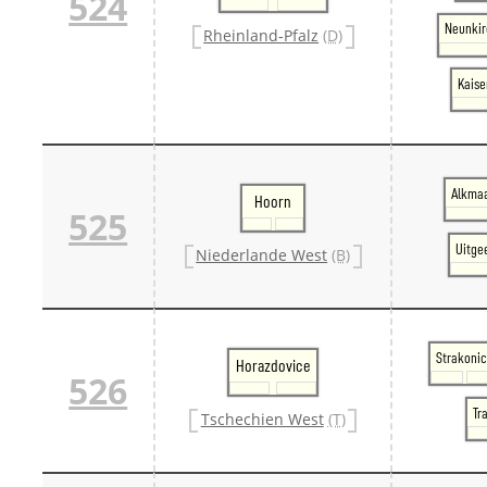
524
Neunkir
Rheinland-Pfalz
(D)
Kaise
Alkmaa
Hoorn
525
Uitge
Niederlande West
(B)
Strakoni
Horazdovice
526
Tr
Tschechien West
(T)