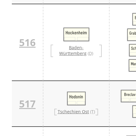
Hockenheim
Gra
516
Baden-
Sc
Württemberg
(D)
Ma
Breclav
Hodonin
517
Tschechien Ost
(T)