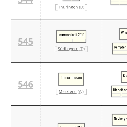
Thüringen
(D)
West
Immenstadt 2010
545
Kempten 
Südbayern
(D)
Kr
Immerhausen
546
Rinnelba
Merxferri
(W)
Neuburg