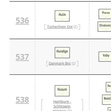
Prerov
Hulin
536
Otrokovi
Tschechien Ost
(T)
Hundige
537
Valby
Danmark Øst
(S)
He
Husum
538
Niebü
Hamburg -
Schleswig-
Holstein
(D)
F