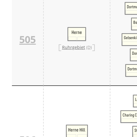
Dortm
Bo
Herne
505
Gelsenk
Ruhrgebiet
(D)
Do
Dortm
L
Charing C
Herne Hill
S