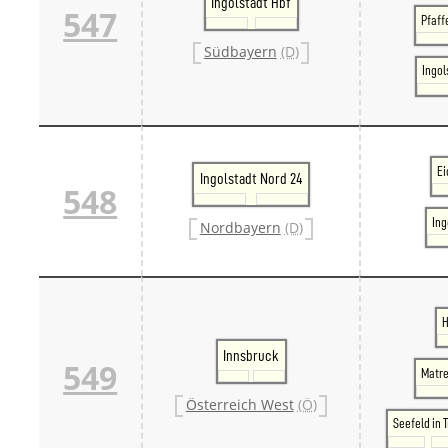
Ingolstadt Hbf
547
Pfaff
Südbayern
(D)
Ingol
Ei
Ingolstadt Nord 24
548
Ing
Nordbayern
(D)
H
Innsbruck
549
Matre
Österreich West
(Ö)
Seefeld in T