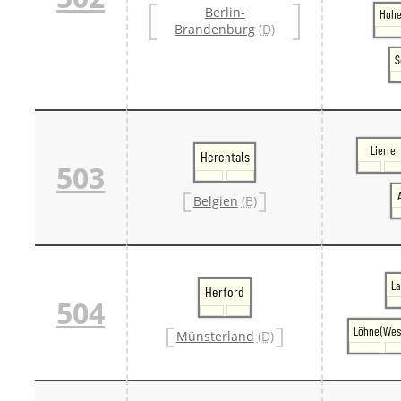
Berlin-
Danm
Hohe
Brandenburg
(D)
Danm
Sveri
S
Tschech
Tsche
Tsche
Weitere 
Alter
Bund
Lierre
Herentals
503
Merxf
Pole
Belgien
(B)
Österrei
Öster
Öster
Öster
La
Herford
504
Löhne(Wes
Münsterland
(D)