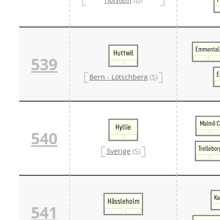
Emmental
Huttwil
539
E
Bern - Lötschberg
(S)
Malmö 
Hyllie
540
Trellebor
Sverige
(S)
Ka
Hässleholm
541