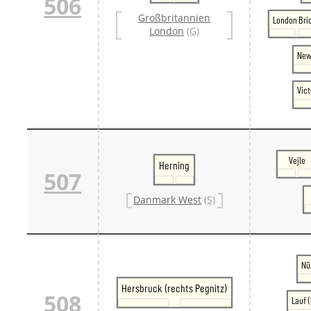
506
Großbritannien
London Bri
London
(G)
New
Vict
Vejle
Herning
507
Danmark West
(S)
Nü
Hersbruck (rechts Pegnitz)
508
Lauf (