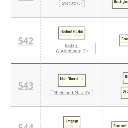
Helsingbo
Sverige
(S)
Höllentalbahn
542
Don
Baden-
Württemberg
(D)
Tü
Idar-Oberstein
543
Bad
Rheinland-Pfalz
(D)
Ilmenau
544
Rennsteig