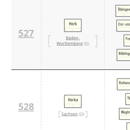
Tübinge
Horb
Enz- un
527
Baden-
Fr
Württemberg
(D)
Böbling
Ruhland
S
Horka
528
Weglin
Sachsen
(D)