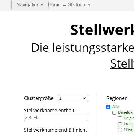
Navigation ▾
Home
→ Sts Inquiry
Stellwer
Die leistungsstark
Stel
Clustergröße
Regionen
Alle
Stellwerkname enthält
Benelux
Belgi
Luxe
Stellwerkname enthält nicht
Niede