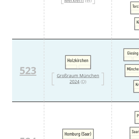
Merxferri
(W)
Torc
K
Giesing
Holzkirchen
523
Münche
Großraum München
2024
(D)
Kr
P
Saar
Homburg (Saar)