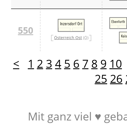
Ebenfurth
Inzersdorf Ort
550
Kais
Österreich Ost
(Ö)
<
1
2
3
4
5
6
7
8
9
10
25
26
Mit ganz viel ♥ geb