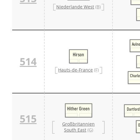
Niederlande West
(B)
Auln
Hirson
514
Hauts-de-France
(F)
Charle
Hither Green
Dartford
515
Großbritannien
O
South East
(G)