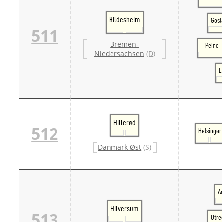
Hildesheim
Gosl
511
Bremen-
Peine
Niedersachsen
(D)
E
Hillerød
512
Helsingør
Danmark Øst
(S)
A
Hilversum
513
Utre