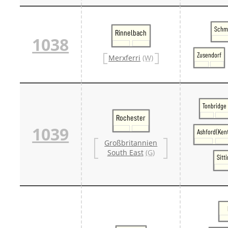
Schm
Rinnelbach
1038
Zusendorf
Merxferri
(W)
Tonbridge
Rochester
1039
Ashford(Ken
Großbritannien
South East
(G)
Sitt