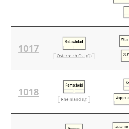
Wien 
Rekawinkel
1017
St. 
Österreich Ost
(Ö)
S
Remscheid
1018
Wupperta
Rheinland
(D)
Lausanne
Renens