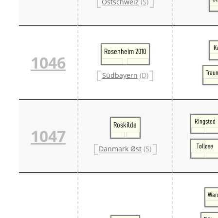
Ostschweiz
(S)
K
Rosenheim 2010
1046
Traun
Südbayern
(D)
Ringsted
Roskilde
1047
Tølløse
Danmark Øst
(S)
War