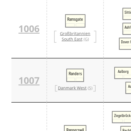
Sitt
Ramsgate
1006
Ashf
Großbritannien
South East
(G)
Dover 
Aalborg
Randers
1007
A
Danmark West
(S)
Ziegelbrück
Rapperswil
Recht