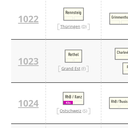
Rennsteig
1022
Grimmentha
Thüringen
(D)
Charlev
Rethel
1023
Grand Est
(F)
RhB / Ilanz
1024
RhB / Thusis
43s
Ostschweiz
(S)