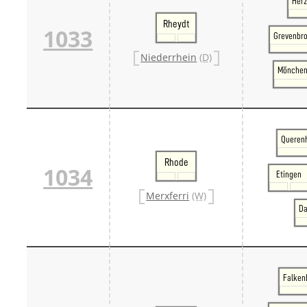
Her
Rheydt
1033
Grevenbro
Niederrhein
(D)
Mönchen
Querenh
Rhode
1034
Etingen
Merxferri
(W)
Da
Falkenb