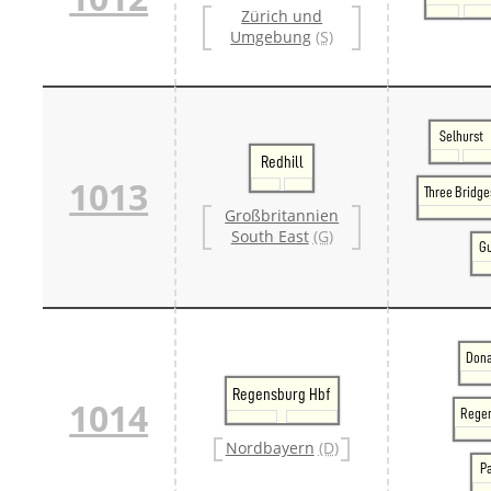
Zürich und
Umgebung
(S)
Selhurst
Redhill
1013
Three Bridge
Großbritannien
South East
(G)
Gu
Dona
Regensburg Hbf
1014
Regen
Nordbayern
(D)
P