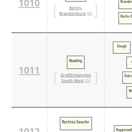
1010
Branden
Berlin-
Brandenburg
(D)
Berlin-
Slough
Reading
1011
Großbritannien
Didc
South West
(G)
We
Rechtes Seeufer
1012
Rapperswi