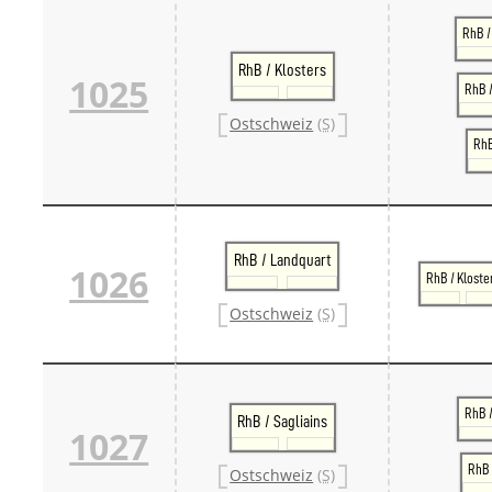
RhB /
RhB / Klosters
1025
RhB /
Ostschweiz
(S)
RhB
RhB / Landquart
1026
RhB / Kloste
Ostschweiz
(S)
RhB 
RhB / Sagliains
1027
RhB 
Ostschweiz
(S)