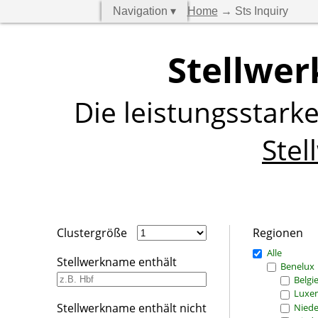
Navigation ▾
Home
→ Sts Inquiry
Stellwer
Die leistungsstark
Stel
Clustergröße
Regionen
Alle
Stellwerkname enthält
Benelux
Belgi
Luxe
Stellwerkname enthält nicht
Niede