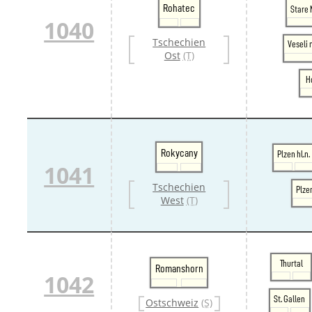
Rohatec
Stare 
1040
Tschechien
Veseli
Ost
(T)
H
Rokycany
Plzen hl.n.
1041
Tschechien
Plze
West
(T)
Thurtal
Romanshorn
1042
St. Gallen
Ostschweiz
(S)