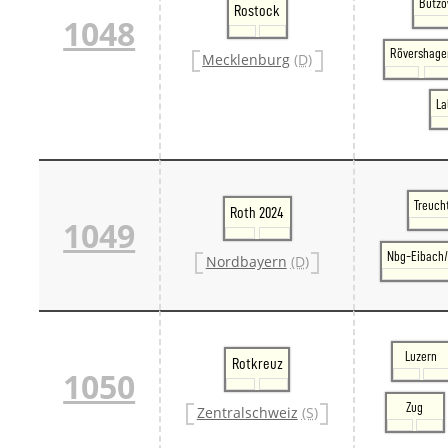
Bützo
Rostock
1048
Rövershage
Mecklenburg
(D)
La
Treuch
Roth 2024
1049
Nbg-Eibach/
Nordbayern
(D)
Luzern
Rotkreuz
1050
Zug
Zentralschweiz
(S)