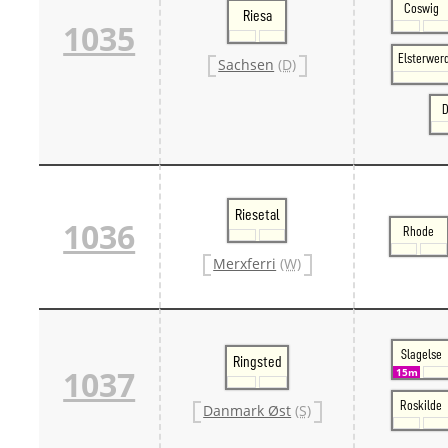
Coswig
Riesa
1035
Elsterwer
Sachsen
(D)
D
Riesetal
1036
Rhode
Merxferri
(W)
Slagelse
Ringsted
1037
15m
Roskilde
Danmark Øst
(S)