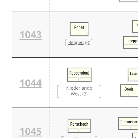
Ronet
1043
Jemeppe
Belgien
(B)
Roosendaal
Essen
1044
Niederlande
Breda
West
(B)
Romanshor
Rorschach
1045
St