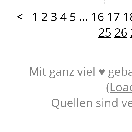
<
1
2
3
4
5
…
16
17
1
25
26
Mit ganz viel ♥ geb
(
Loa
Quellen sind v