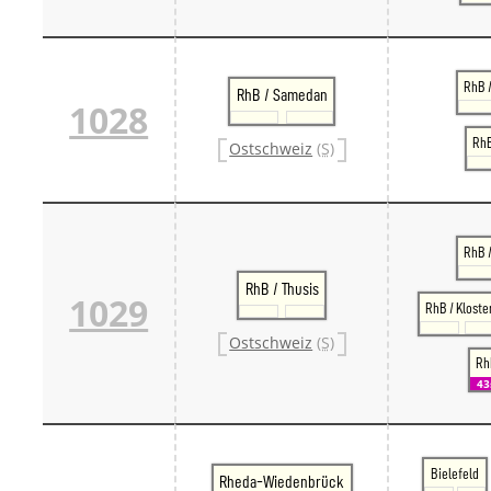
RhB /
RhB / Samedan
1028
RhB
Ostschweiz
(S)
RhB 
RhB / Thusis
1029
RhB / Kloste
Ostschweiz
(S)
RhB
43
Bielefeld
Rheda-Wiedenbrück