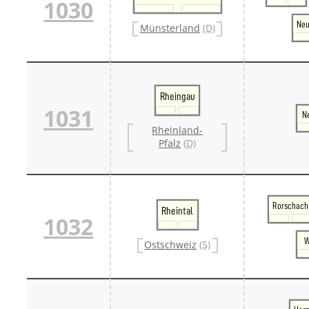
1030
Ne
Münsterland
(D)
Rheingau
1031
N
Rheinland-
Pfalz
(D)
Rorschach
Rheintal
1032
W
Ostschweiz
(S)