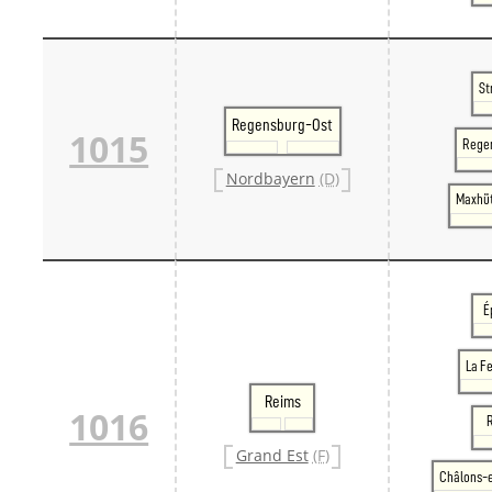
St
Regensburg-Ost
1015
Rege
Nordbayern
(D)
Maxhü
É
La F
Reims
1016
Grand Est
(F)
Châlons-