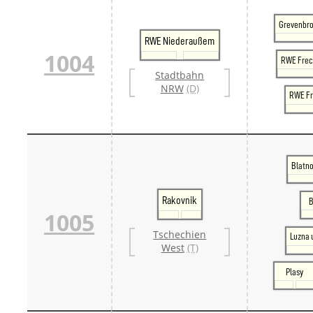
Grevenbro
RWE Niederaußem
1004
RWE Fre
Stadtbahn
NRW
(D)
RWE Fr
Blatno
Rakovnik
B
1005
Tschechien
Luzna 
West
(T)
Plasy