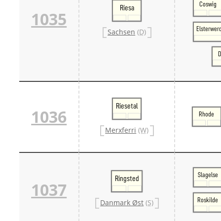
Coswig
Riesa
1035
Elsterwer
Sachsen
(D)
D
Riesetal
1036
Rhode
Merxferri
(W)
Slagelse
Ringsted
1037
Roskilde
Danmark Øst
(S)