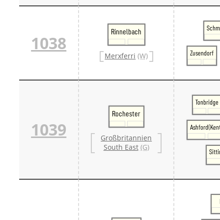
Schm
Rinnelbach
1038
Zusendorf
Merxferri
(W)
Tonbridge
Rochester
1039
Ashford(Ken
Großbritannien
South East
(G)
Sitt