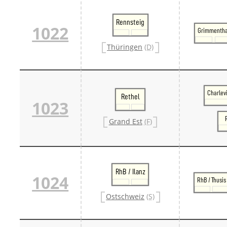
Rennsteig
1022
Grimmentha
Thüringen
(D)
Charlev
Rethel
1023
Grand Est
(F)
RhB / Ilanz
1024
RhB / Thusis
Ostschweiz
(S)