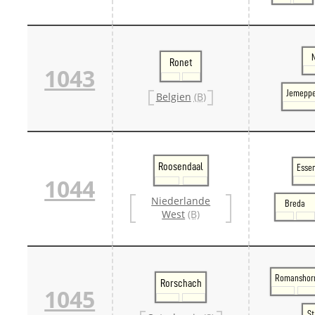
Ronet
1043
Jemeppe
Belgien
(B)
Roosendaal
Essen
1044
Niederlande
Breda
West
(B)
Romanshor
Rorschach
1045
St