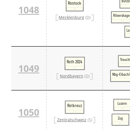
Bützo
Rostock
1048
Rövershage
Mecklenburg
(D)
La
Treuch
Roth 2024
1049
Nbg-Eibach/
Nordbayern
(D)
Luzern
Rotkreuz
1050
Zug
Zentralschweiz
(S)