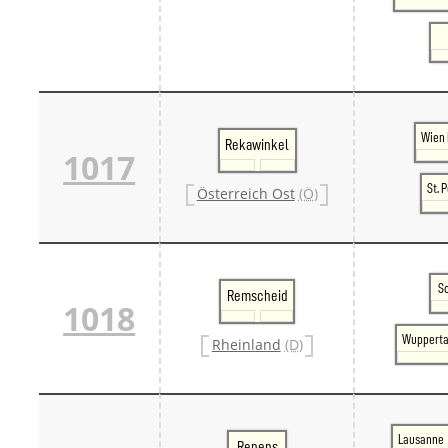
Wien 
Rekawinkel
1017
St. 
Österreich Ost
(Ö)
S
Remscheid
1018
Wupperta
Rheinland
(D)
Lausanne
Renens