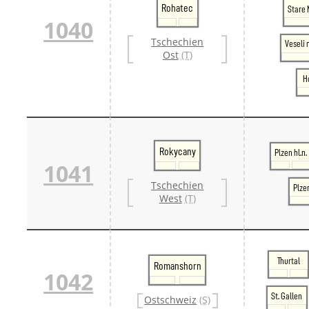
Rohatec
Stare 
1040
Tschechien
Veseli
Ost
(T)
H
Rokycany
Plzen hl.n.
1041
Tschechien
Plze
West
(T)
Thurtal
Romanshorn
1042
St. Gallen
Ostschweiz
(S)