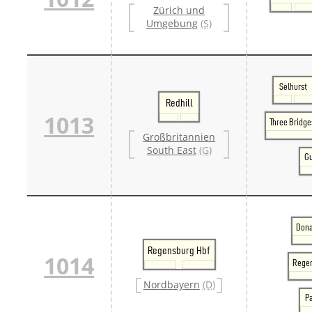
Zürich und
Umgebung
(S)
Selhurst
Redhill
1013
Three Bridge
Großbritannien
South East
(G)
Gu
Dona
Regensburg Hbf
1014
Regen
Nordbayern
(D)
P