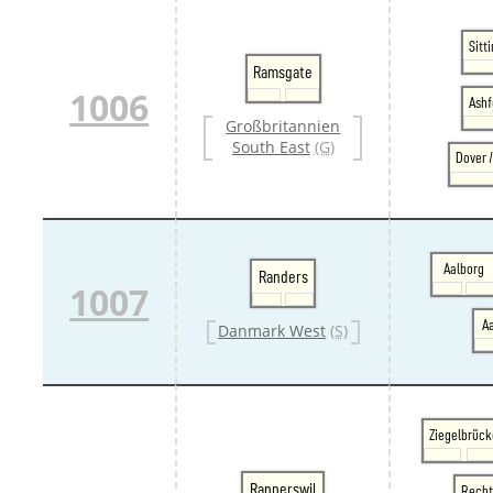
Sitt
Ramsgate
1006
Ashf
Großbritannien
South East
(G)
Dover 
Aalborg
Randers
1007
A
Danmark West
(S)
Ziegelbrück
Rapperswil
Recht