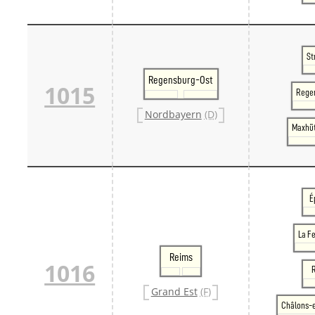
St
Regensburg-Ost
1015
Rege
Nordbayern
(D)
Maxhü
É
La F
Reims
1016
Grand Est
(F)
Châlons-