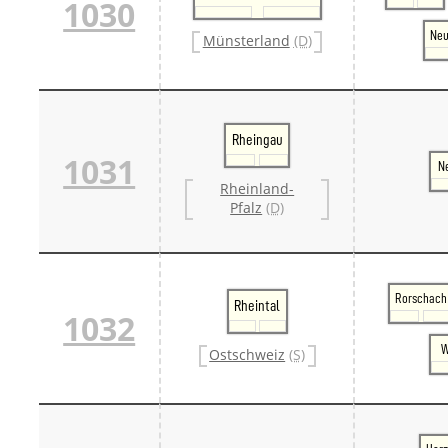
1030
Ne
Münsterland
(D)
Rheingau
1031
N
Rheinland-
Pfalz
(D)
Rorschach
Rheintal
1032
W
Ostschweiz
(S)