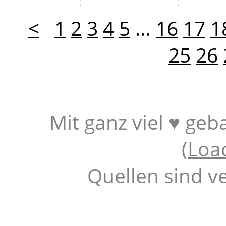
<
1
2
3
4
5
…
16
17
1
25
26
Mit ganz viel ♥ geb
(
Loa
Quellen sind v