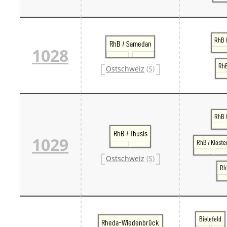
RhB /
RhB / Samedan
1028
RhB
Ostschweiz
(S)
RhB 
RhB / Thusis
1029
RhB / Kloste
Ostschweiz
(S)
RhB
Bielefeld
Rheda-Wiedenbrück