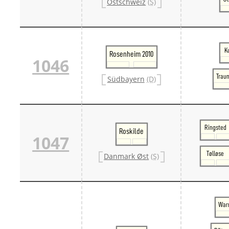
Ostschweiz
(S)
K
Rosenheim 2010
1046
Traun
Südbayern
(D)
Ringsted
Roskilde
1047
Tølløse
Danmark Øst
(S)
War