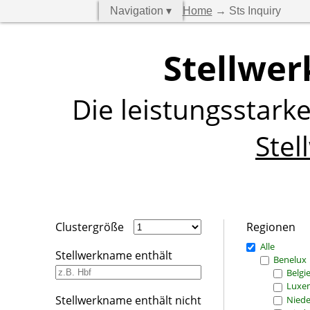
Navigation ▾
Home
→ Sts Inquiry
Stellwer
Die leistungsstark
Stel
Clustergröße
Regionen
Alle
Stellwerkname enthält
Benelux
Belgi
Luxe
Stellwerkname enthält nicht
Niede