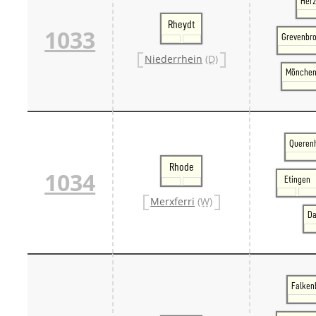
Her
Rheydt
1033
Grevenbro
Niederrhein
(D)
Mönchen
Querenh
Rhode
1034
Etingen
Merxferri
(W)
Da
Falkenb