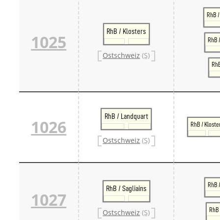
RhB /
RhB / Klosters
1025
RhB /
Ostschweiz
(S)
RhB
RhB / Landquart
1026
RhB / Kloste
Ostschweiz
(S)
RhB 
RhB / Sagliains
1027
RhB 
Ostschweiz
(S)