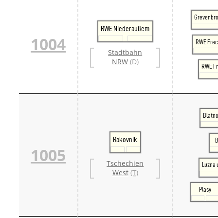
Grevenbro
RWE Niederaußem
1004
RWE Fre
Stadtbahn
NRW
(D)
RWE Fr
Blatno
Rakovnik
B
1005
Tschechien
Luzna 
West
(T)
Plasy