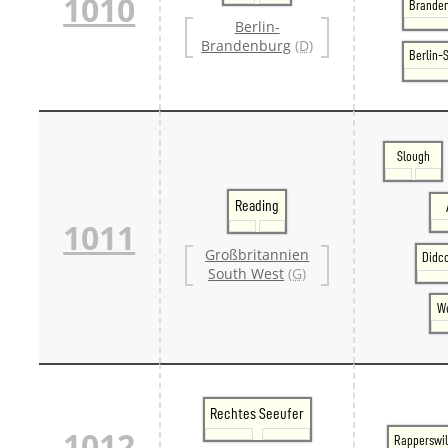
1010
Branden
Berlin-
Brandenburg
(D)
Berlin-
Slough
Reading
1011
Großbritannien
Didc
South West
(G)
We
Rechtes Seeufer
1012
Rapperswi