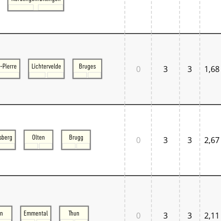
Tschechien West
Weitere Regionen
Alternative Stellwerke
BundesbahnZeiten
Merxferri
Polen
Österreich
-Pierre
Lichtervelde
Bruges
0
3
3
1,68
Österreich Mitte
Österreich Ost
Österreich West
sberg
Olten
Brugg
0
3
3
2,67
rn
Emmental
Thun
0
3
3
2,11