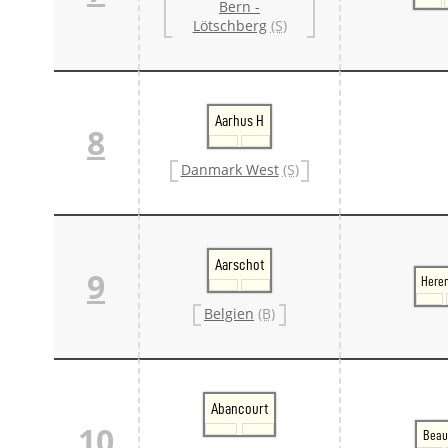
Bern -
Lötschberg
(S)
Aarhus H
8
Danmark West
(S)
Aarschot
9
Heren
Belgien
(B)
Abancourt
10
Beau