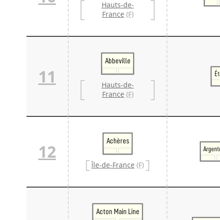
Hauts-de-
France
(F)
Abbeville
11
Ét
Hauts-de-
France
(F)
Achères
12
Argent
Île-de-France
(F)
Acton Main Line