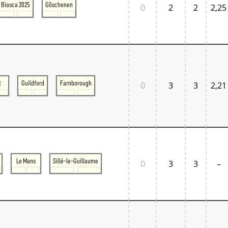
Biasca 2025
Göschenen
0
2
2
2,25
t
Guildford
Farnborough
0
3
3
2,21
Le Mans
Sillé-le-Guillaume
0
3
3
–