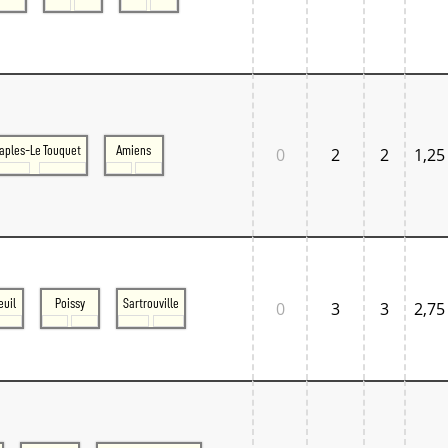
aples-Le Touquet
Amiens
0
2
2
1,25
euil
Poissy
Sartrouville
0
3
3
2,75