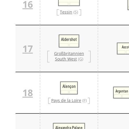
16
Tessin
(S)
Aldershot
17
Asco
Großbritannien
South West
(G)
Alençon
18
Argentan
Pays de la Loire
(F)
Alexandra Palace