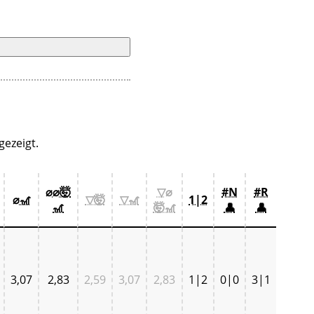
ezeigt.
⌀⌀🤯
▽⌀
#N
#R
⌀🎢
▽🤯
▽🎢
1|2
🎢
🤯🎢
👤
👤
3,07
2,83
2,59
3,07
2,83
1|2
0|0
3|1