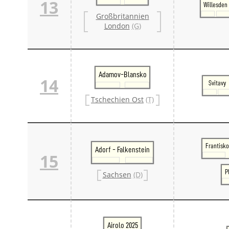
13
Willesden
Großbritannien
London
(G)
Adamov-Blansko
14
Svitavy
Tschechien Ost
(T)
Frantisko
Adorf - Falkenstein
15
P
Sachsen
(D)
Airolo 2025