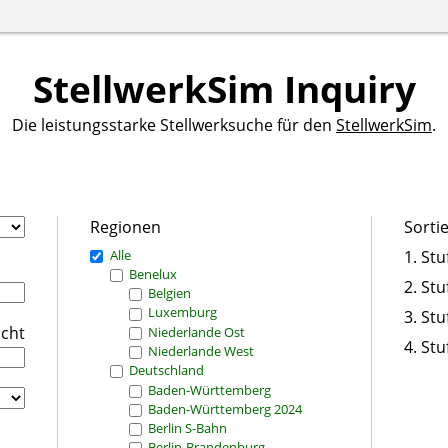
StellwerkSim Inquiry
Die leistungsstarke Stellwerksuche für den
StellwerkSim
.
Regionen
Sorti
Alle
1. Stu
Benelux
2. Stu
Belgien
Luxemburg
3. Stu
icht
Niederlande Ost
4. Stu
Niederlande West
Deutschland
Baden-Württemberg
Baden-Württemberg 2024
Berlin S-Bahn
Berlin-Brandenburg