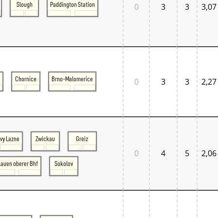
Slough
Paddington Station
0
3
3
3,07
Chornice
Brno-Malomerice
0
3
3
2,27
vy Lazne
Zwickau
Greiz
0
4
5
2,06
lauen oberer Bhf
Sokolov