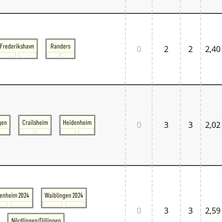
Normandie
Pays de la Loire
Île-de-France
Großbritannien
Großbritannien London
Frederikshavn
Randers
0
2
2
2,40
Großbritannien South East
Großbritannien South West
Italien
Lombardia
Triveneto
Schweiz
Bern - Lötschberg
Ostschweiz
gen
Crailsheim
Heidenheim
0
3
3
2,02
Tessin
Westschweiz
Zentralschweiz
Zürich und Umgebung
Skandinavien
Danmark West
Danmark Øst
enheim 2024
Waiblingen 2024
Sverige
Tschechien
0
3
3
2,59
Tschechien Ost
Nördlingen/Dillingen