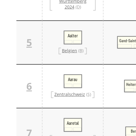
Württemberg
2024
(D)
Aalter
5
Gand-Saint
Belgien
(B)
Aarau
6
Heiter
Zentralschweiz
(S)
Aaretal
7
Be