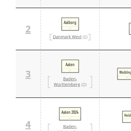
Aalborg
2
Danmark West
(S)
Aalen
3
Waiblin
Baden-
Württemberg
(D)
Aalen 2024
Heid
4
Baden-