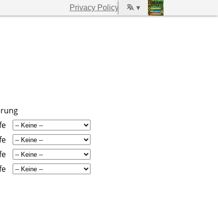
Privacy Policy
▾
erung
fe
fe
fe
fe