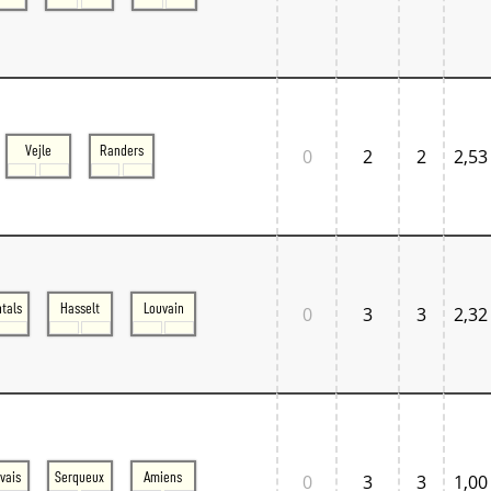
Vejle
Randers
0
2
2
2,53
tals
Hasselt
Louvain
0
3
3
2,32
vais
Serqueux
Amiens
0
3
3
1,00