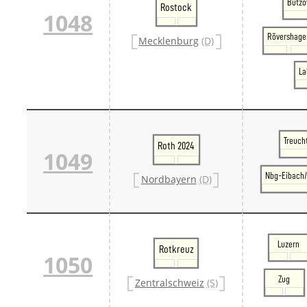
Bützo
Rostock
1048
Rövershage
Mecklenburg
(D)
La
Treuch
Roth 2024
1049
Nbg-Eibach/
Nordbayern
(D)
Luzern
Rotkreuz
1050
Zug
Zentralschweiz
(S)