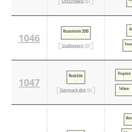
Ostschweiz
(S)
K
Rosenheim 2010
1046
Traun
Südbayern
(D)
Ringsted
Roskilde
1047
Tølløse
Danmark Øst
(S)
War