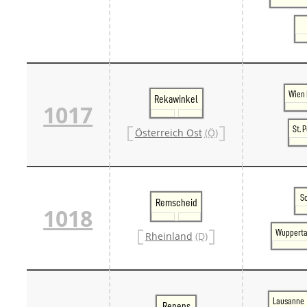
Wien 
Rekawinkel
1017
St. 
Österreich Ost
(Ö)
S
Remscheid
1018
Wupperta
Rheinland
(D)
Lausanne
Renens