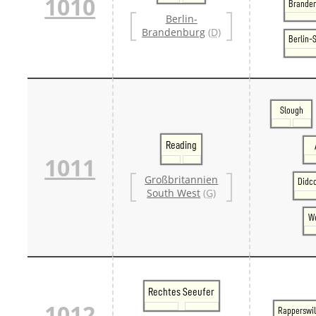
1010
Branden
Berlin-
Brandenburg
(D)
Berlin-
Slough
Reading
1011
Großbritannien
Didc
South West
(G)
We
Rechtes Seeufer
1012
Rapperswi