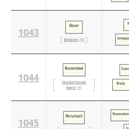
Ronet
1043
Jemeppe
Belgien
(B)
Roosendaal
Essen
1044
Niederlande
Breda
West
(B)
Romanshor
Rorschach
1045
St