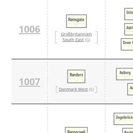
Sitt
Ramsgate
1006
Ashf
Großbritannien
South East
(G)
Dover 
Aalborg
Randers
1007
A
Danmark West
(S)
Ziegelbrück
Rapperswil
Recht