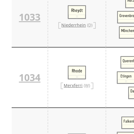
Her
Rheydt
1033
Grevenbro
Niederrhein
(D)
Mönchen
Querenh
Rhode
1034
Etingen
Merxferri
(W)
Da
Falkenb