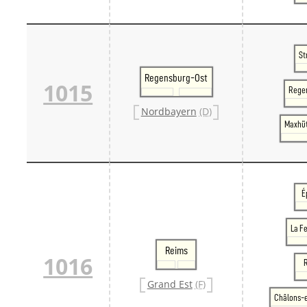
St
Regensburg-Ost
1015
Rege
Nordbayern
(D)
Maxhü
É
La F
Reims
1016
Grand Est
(F)
Châlons-