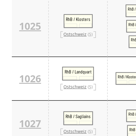
RhB /
RhB / Klosters
1025
RhB /
Ostschweiz
(S)
RhB
RhB / Landquart
1026
RhB / Kloste
Ostschweiz
(S)
RhB 
RhB / Sagliains
1027
RhB 
Ostschweiz
(S)