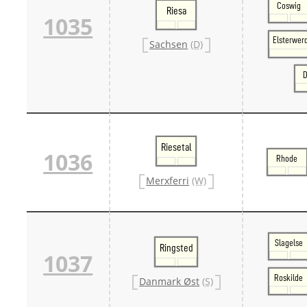
Coswig
Riesa
1035
Elsterwer
Sachsen
(D)
D
Riesetal
1036
Rhode
Merxferri
(W)
Slagelse
Ringsted
1037
Roskilde
Danmark Øst
(S)