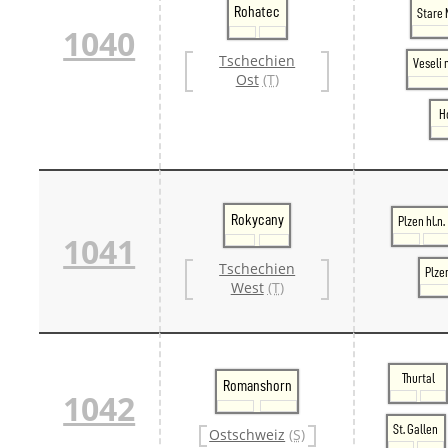
Rohatec
Stare 
1040
Tschechien
Veseli
Ost
(T)
H
Rokycany
Plzen hl.n.
1041
Tschechien
Plze
West
(T)
Thurtal
Romanshorn
1042
St. Gallen
Ostschweiz
(S)