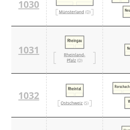
1030
Ne
Münsterland
(D)
Rheingau
1031
N
Rheinland-
Pfalz
(D)
Rorschach
Rheintal
1032
W
Ostschweiz
(S)