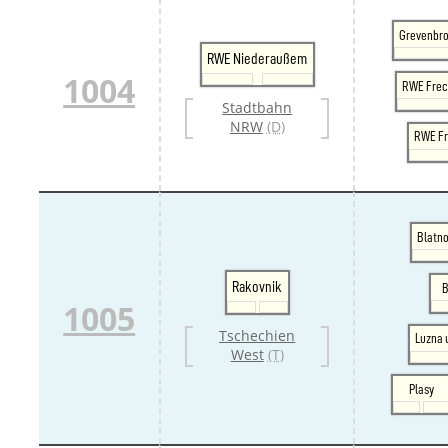
Grevenbro
RWE Niederaußem
1004
RWE Fre
Stadtbahn
NRW
(D)
RWE Fr
Blatno
Rakovnik
B
1005
Tschechien
Luzna 
West
(T)
Plasy