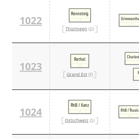
Rennsteig
1022
Grimmentha
Thüringen
(D)
Charlev
Rethel
1023
Grand Est
(F)
RhB / Ilanz
1024
RhB / Thusis
Ostschweiz
(S)