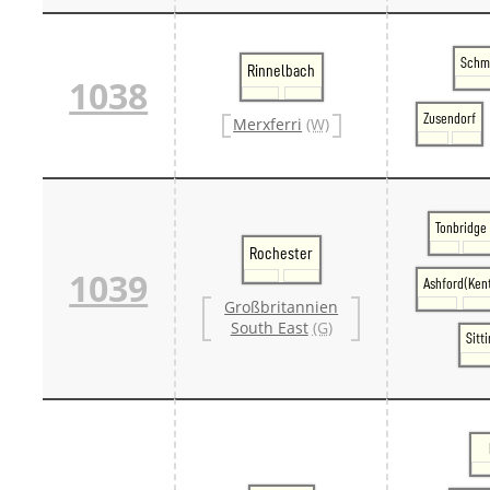
Schm
Rinnelbach
1038
Zusendorf
Merxferri
(W)
Tonbridge
Rochester
1039
Ashford(Ken
Großbritannien
South East
(G)
Sitt