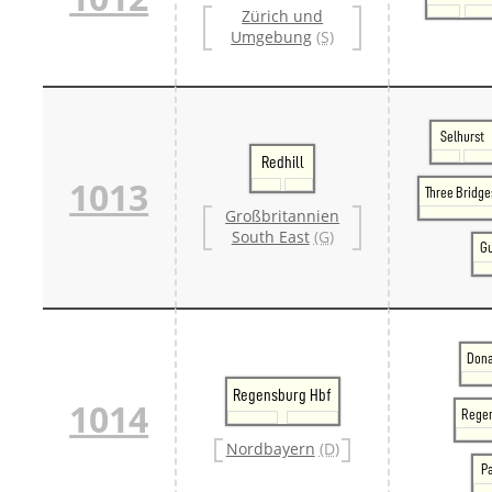
Zürich und
Umgebung
(S)
Selhurst
Redhill
1013
Three Bridge
Großbritannien
South East
(G)
Gu
Dona
Regensburg Hbf
1014
Regen
Nordbayern
(D)
P