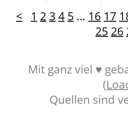
<
1
2
3
4
5
…
16
17
1
25
26
Mit ganz viel ♥ geb
(
Loa
Quellen sind v