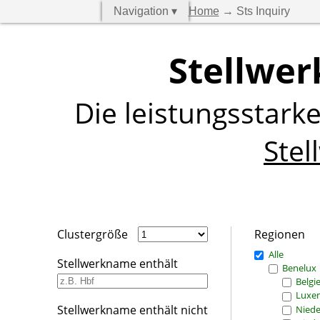
Navigation ▾
Home
→ Sts Inquiry
Stellwer
Die leistungsstark
Stel
Clustergröße
Regionen
Alle
Stellwerkname enthält
Benelux
Belgi
Luxe
Stellwerkname enthält nicht
Niede