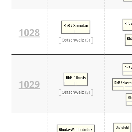
RhB /
RhB / Samedan
1028
RhB
Ostschweiz
(S)
RhB 
RhB / Thusis
1029
RhB / Kloste
Ostschweiz
(S)
RhB
Bielefeld
Rheda-Wiedenbrück