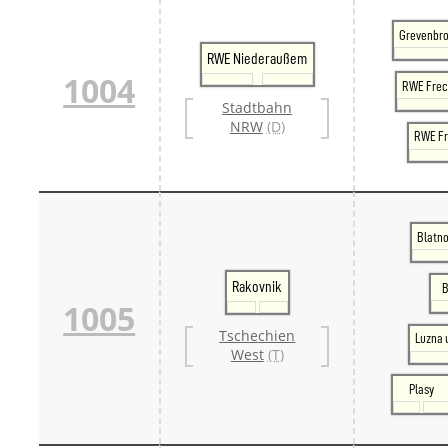
Grevenbro
RWE Niederaußem
1004
RWE Fre
Stadtbahn
NRW
(D)
RWE Fr
Blatno
Rakovnik
B
1005
Tschechien
Luzna 
West
(T)
Plasy