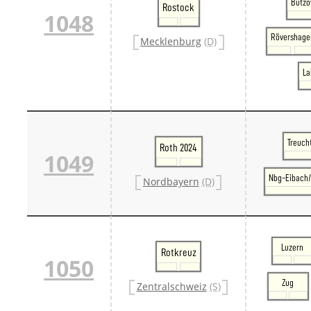
Bützo
Rostock
1048
Rövershage
Mecklenburg
(D)
La
Treuch
Roth 2024
1049
Nbg-Eibach/
Nordbayern
(D)
Luzern
Rotkreuz
1050
Zug
Zentralschweiz
(S)