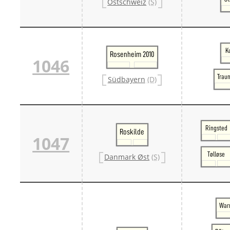
Ostschweiz
(S)
K
Rosenheim 2010
1046
Traun
Südbayern
(D)
Ringsted
Roskilde
1047
Tølløse
Danmark Øst
(S)
War