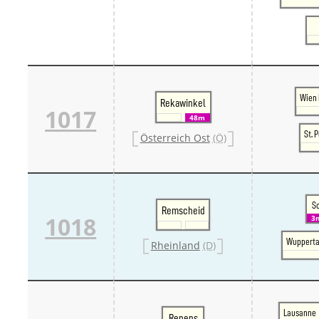
Wien 
Rekawinkel
1017
48m
St. 
Österreich Ost
(Ö)
S
Remscheid
1018
3
Wupperta
Rheinland
(D)
Lausanne
Renens