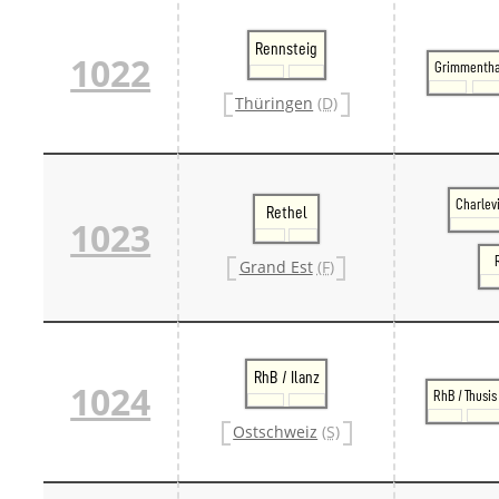
Rennsteig
1022
Grimmentha
Thüringen
(D)
Charlev
Rethel
1023
Grand Est
(F)
RhB / Ilanz
1024
RhB / Thusis
Ostschweiz
(S)