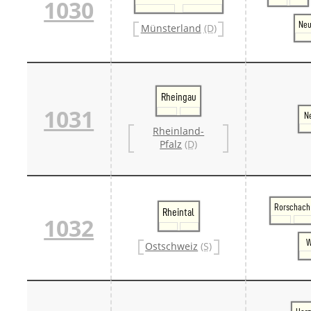
1030
Ne
Münsterland
(D)
Rheingau
1031
N
Rheinland-
Pfalz
(D)
Rorschach
Rheintal
1032
W
Ostschweiz
(S)