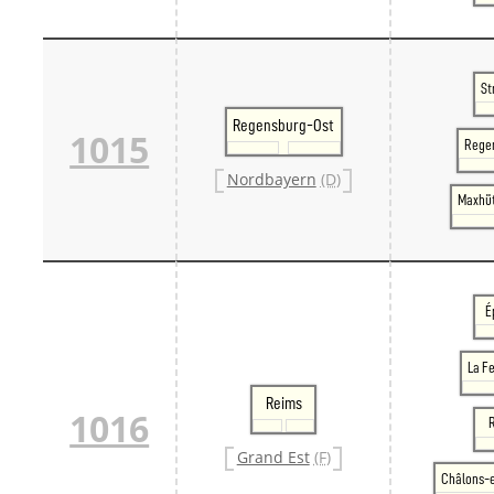
St
Regensburg-Ost
1015
Rege
Nordbayern
(D)
Maxhü
É
La F
Reims
1016
Grand Est
(F)
Châlons-