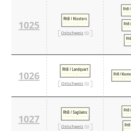
RhB /
RhB / Klosters
1025
RhB /
Ostschweiz
(S)
RhB
RhB / Landquart
1026
RhB / Kloste
Ostschweiz
(S)
RhB 
RhB / Sagliains
1027
RhB 
Ostschweiz
(S)