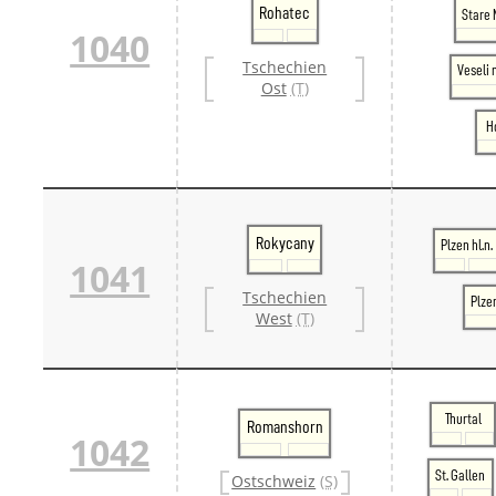
Rohatec
Stare 
1040
Tschechien
Veseli
Ost
(T)
H
Rokycany
Plzen hl.n.
1041
Tschechien
Plze
West
(T)
Thurtal
Romanshorn
1042
St. Gallen
Ostschweiz
(S)