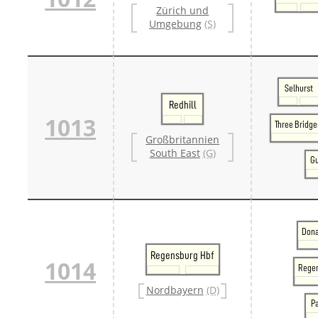
Zürich und
Umgebung
(S)
Selhurst
Redhill
1013
Three Bridge
Großbritannien
South East
(G)
Gu
Dona
Regensburg Hbf
1014
Regen
Nordbayern
(D)
P