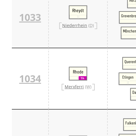
Her
Rheydt
1033
Grevenbro
Niederrhein
(D)
Mönchen
Querenh
Rhode
1034
Etingen
1h
Merxferri
(W)
Da
Falkenb