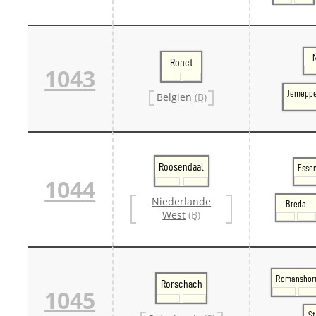
Ronet
1043
Jemeppe
Belgien
(B)
Roosendaal
Essen
1044
Niederlande
Breda
West
(B)
Romanshor
Rorschach
1045
St