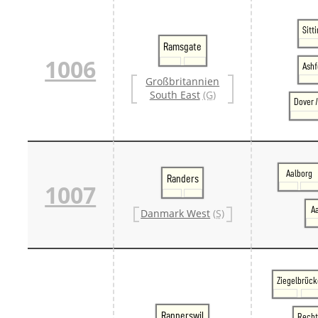
Sitt
Ramsgate
1006
Ashf
Großbritannien
South East
(G)
Dover 
Aalborg
Randers
1007
A
Danmark West
(S)
Ziegelbrück
Rapperswil
Recht