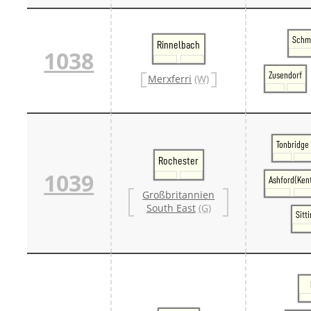
Schm
Rinnelbach
1038
Zusendorf
Merxferri
(W)
Tonbridge
Rochester
1039
Ashford(Ken
Großbritannien
South East
(G)
Sitt