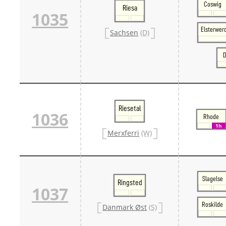
Coswig
Riesa
1035
Elsterwer
Sachsen
(D)
D
Riesetal
1036
Rhode
1h
Merxferri
(W)
Slagelse
Ringsted
1037
Roskilde
Danmark Øst
(S)