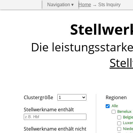
Navigation ▾
Home
→ Sts Inquiry
Stellwer
Die leistungsstark
Stel
Clustergröße
Regionen
Alle
Stellwerkname enthält
Benelux
Belgi
Luxe
Stellwerkname enthält nicht
Niede