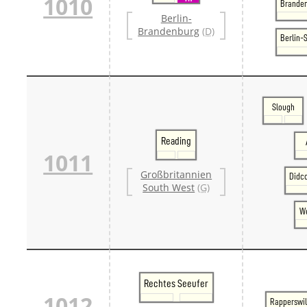
1010
Branden
Berlin-
Brandenburg
(D)
Berlin-
Slough
Reading
1011
Großbritannien
Didc
South West
(G)
We
Rechtes Seeufer
1012
Rapperswi