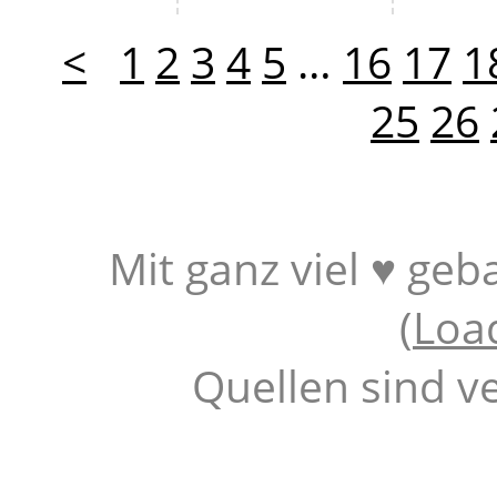
<
1
2
3
4
5
…
16
17
1
25
26
Mit ganz viel ♥ geb
(
Loa
Quellen sind v