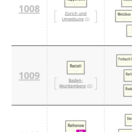
1008
Zürich und
Wetzikon
Umgebung
(S)
Forbach 
Rastatt
1009
Karl
Baden-
Württemberg
(D)
Bad
Ste
Rathenow
1h