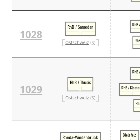
RhB /
RhB / Samedan
1028
RhB
Ostschweiz
(S)
RhB 
RhB / Thusis
1029
RhB / Kloste
Ostschweiz
(S)
RhB
Bielefeld
Rheda-Wiedenbrück