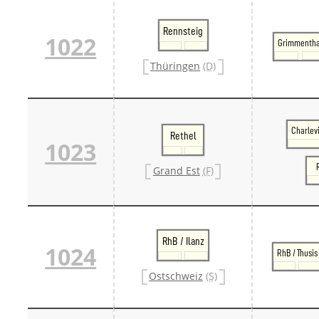
Rennsteig
1022
Grimmentha
Thüringen
(D)
Charlev
Rethel
1023
Grand Est
(F)
RhB / Ilanz
1024
RhB / Thusis
Ostschweiz
(S)