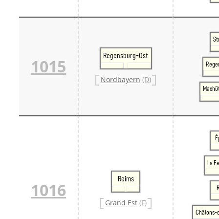
St
Regensburg-Ost
1015
Rege
Nordbayern
(D)
Maxhü
É
La F
Reims
1016
Grand Est
(F)
Châlons-