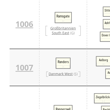
Sitt
Ramsgate
1006
Ashf
Großbritannien
South East
(G)
Dover 
Aalborg
Randers
1007
A
Danmark West
(S)
Ziegelbrück
Rapperswil
Recht