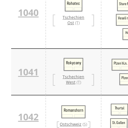
Rohatec
Stare 
1040
Tschechien
Veseli
Ost
(T)
H
Rokycany
Plzen hl.n.
1041
Tschechien
Plze
West
(T)
Thurtal
Romanshorn
1042
St. Gallen
Ostschweiz
(S)