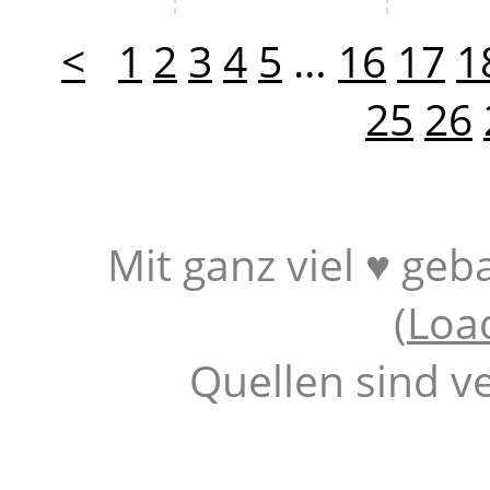
<
1
2
3
4
5
…
16
17
1
25
26
Mit ganz viel ♥ geb
(
Loa
Quellen sind v