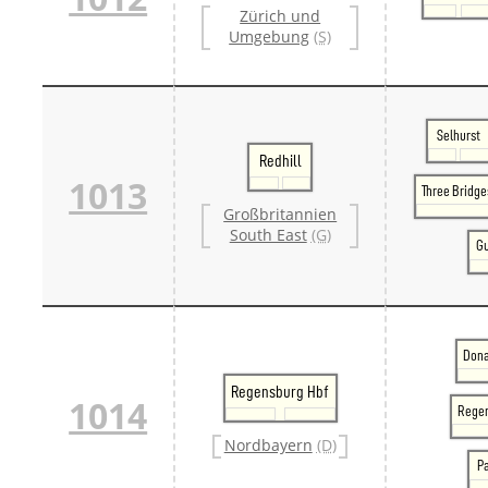
Zürich und
Umgebung
(S)
Selhurst
Redhill
1013
Three Bridge
Großbritannien
South East
(G)
Gu
Dona
Regensburg Hbf
1014
Regen
Nordbayern
(D)
P