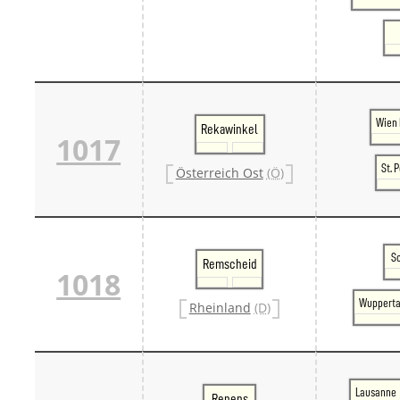
Wien 
Rekawinkel
1017
St. 
Österreich Ost
(Ö)
S
Remscheid
1018
Wupperta
Rheinland
(D)
Lausanne
Renens