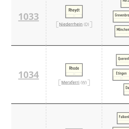
Her
Rheydt
1033
Grevenbro
Niederrhein
(D)
Mönchen
Querenh
Rhode
1034
Etingen
Merxferri
(W)
Da
Falkenb