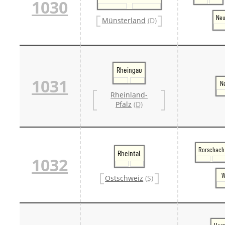
1030
Ne
Münsterland
(D)
Rheingau
1031
N
Rheinland-
Pfalz
(D)
Rorschach
Rheintal
1032
W
Ostschweiz
(S)