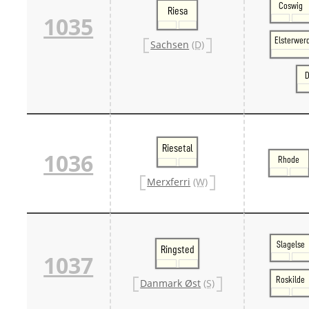
Coswig
Riesa
1035
Elsterwer
Sachsen
(D)
D
Riesetal
1036
Rhode
Merxferri
(W)
Slagelse
Ringsted
1037
Roskilde
Danmark Øst
(S)