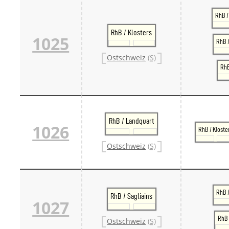
RhB /
RhB / Klosters
1025
RhB /
Ostschweiz
(S)
RhB
RhB / Landquart
1026
RhB / Kloste
Ostschweiz
(S)
RhB 
RhB / Sagliains
1027
RhB 
Ostschweiz
(S)