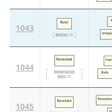
Ronet
1043
Jemeppe
Belgien
(B)
Roosendaal
Essen
1044
Niederlande
Breda
West
(B)
Romanshor
Rorschach
1045
St