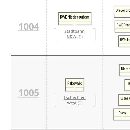
Grevenbro
RWE Niederaußem
1004
RWE Fre
Stadtbahn
NRW
(D)
RWE Fr
Blatno
Rakovnik
B
1005
Tschechien
Luzna 
West
(T)
Plasy