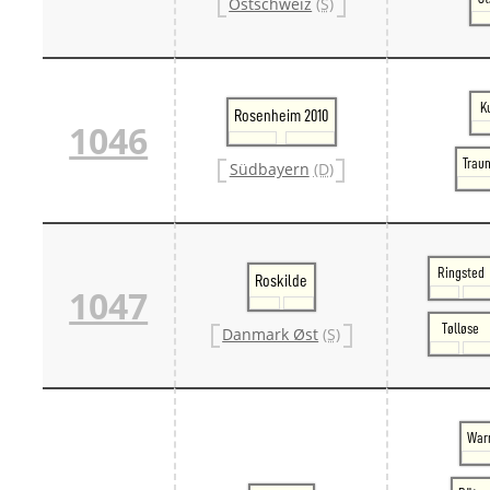
Ostschweiz
(S)
K
Rosenheim 2010
1046
Traun
Südbayern
(D)
Ringsted
Roskilde
1047
Tølløse
Danmark Øst
(S)
War