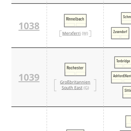
Schm
Rinnelbach
1038
Zusendorf
Merxferri
(W)
Tonbridge
Rochester
1039
Ashford(Ken
Großbritannien
South East
(G)
Sitt