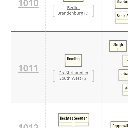
1010
Branden
Berlin-
Brandenburg
(D)
Berlin-
Slough
Reading
1011
Großbritannien
Didc
South West
(G)
We
Rechtes Seeufer
1012
Rapperswi