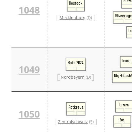
Bützo
Rostock
1048
Rövershage
Mecklenburg
(D)
La
Treuch
Roth 2024
1049
Nbg-Eibach/
Nordbayern
(D)
Luzern
Rotkreuz
1050
Zug
Zentralschweiz
(S)