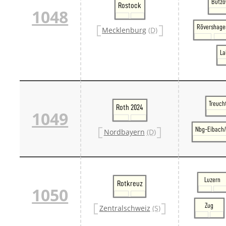
Bützo
Rostock
1048
Rövershage
Mecklenburg
(D)
La
Treuch
Roth 2024
1049
Nbg-Eibach/
Nordbayern
(D)
Luzern
Rotkreuz
1050
Zug
Zentralschweiz
(S)