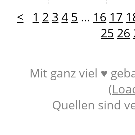
<
1
2
3
4
5
…
16
17
1
25
26
Mit ganz viel ♥ geb
(
Loa
Quellen sind v