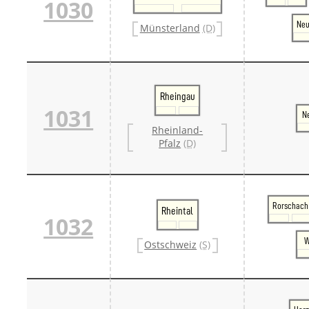
1030
Ne
Münsterland
(D)
Rheingau
1031
N
Rheinland-
Pfalz
(D)
Rorschach
Rheintal
1032
W
Ostschweiz
(S)