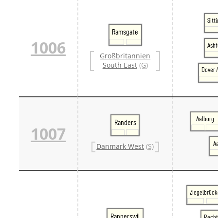
Sitt
Ramsgate
1006
Ashf
Großbritannien
South East
(G)
Dover 
Aalborg
Randers
1007
A
Danmark West
(S)
Ziegelbrück
Rapperswil
Recht