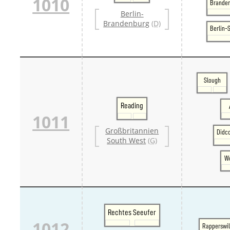
1010
Branden
Berlin-
Brandenburg
(D)
Berlin-
Slough
Reading
1011
Großbritannien
Didc
South West
(G)
We
Rechtes Seeufer
1012
Rapperswi