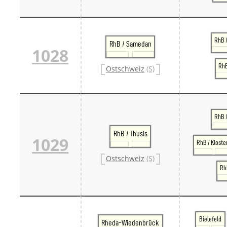
RhB /
RhB / Samedan
1028
RhB
Ostschweiz
(S)
RhB 
RhB / Thusis
1029
RhB / Kloste
Ostschweiz
(S)
RhB
Bielefeld
Rheda-Wiedenbrück