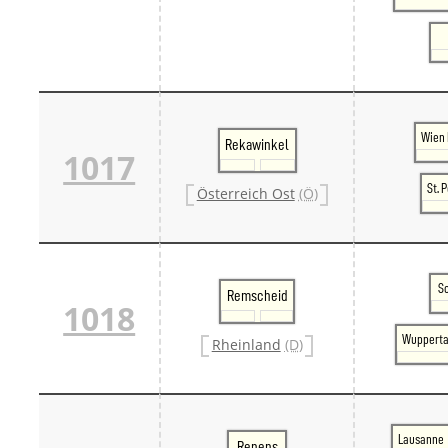
Wien 
Rekawinkel
1017
St. 
Österreich Ost
(Ö)
S
Remscheid
1018
Wupperta
Rheinland
(D)
Lausanne
Renens