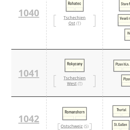
Rohatec
Stare 
1040
Tschechien
Veseli
Ost
(T)
H
Rokycany
Plzen hl.n.
1041
Tschechien
Plze
West
(T)
Thurtal
Romanshorn
1042
St. Gallen
Ostschweiz
(S)