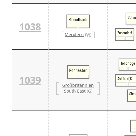
Schm
Rinnelbach
1038
Zusendorf
Merxferri
(W)
Tonbridge
Rochester
1039
Ashford(Ken
Großbritannien
South East
(G)
Sitt