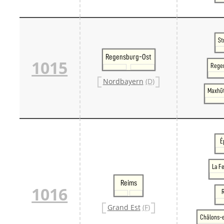
St
Regensburg-Ost
1015
Rege
Nordbayern
(D)
Maxhü
É
La F
Reims
1016
Grand Est
(F)
Châlons-