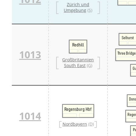
Zürich und
Umgebung
(S)
Selhurst
Redhill
1013
Three Bridge
Großbritannien
South East
(G)
Gu
Dona
Regensburg Hbf
1014
Regen
Nordbayern
(D)
P