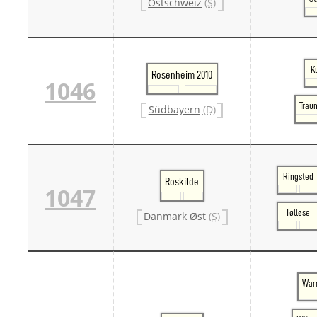
Ostschweiz
(S)
K
Rosenheim 2010
1046
Traun
Südbayern
(D)
Ringsted
Roskilde
1047
Tølløse
Danmark Øst
(S)
War