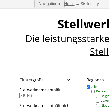
Navigation ▾
Home
→ Sts Inquiry
Stellwer
Die leistungsstark
Stel
Clustergröße
Regionen
Alle
Stellwerkname enthält
Benelux
Belgi
Luxe
Stellwerkname enthält nicht
Niede