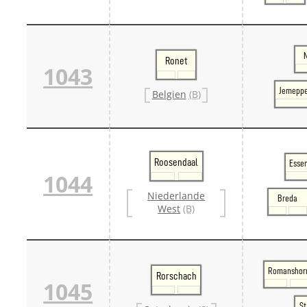
Ronet
1043
Jemeppe
Belgien
(B)
Roosendaal
Essen
1044
Niederlande
Breda
West
(B)
Romanshor
Rorschach
1045
St