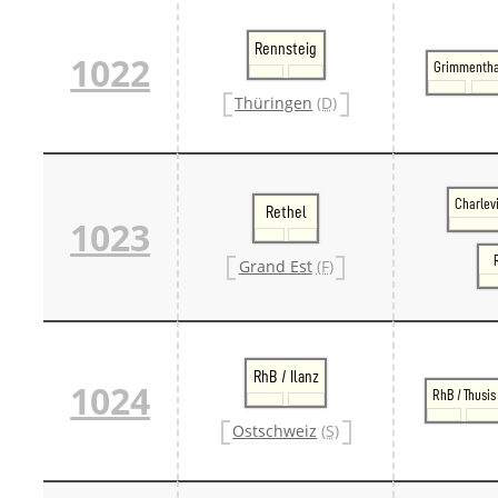
Rennsteig
1022
Grimmentha
Thüringen
(D)
Charlev
Rethel
1023
Grand Est
(F)
RhB / Ilanz
1024
RhB / Thusis
Ostschweiz
(S)