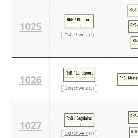
RhB /
RhB / Klosters
1025
RhB /
Ostschweiz
(S)
RhB
RhB / Landquart
1026
RhB / Kloste
Ostschweiz
(S)
RhB 
RhB / Sagliains
1027
RhB 
Ostschweiz
(S)