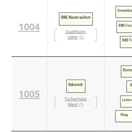
Grevenbro
RWE Niederaußem
1004
RWE Fre
Stadtbahn
NRW
(D)
RWE Fr
Blatno
Rakovnik
B
1005
Tschechien
Luzna 
West
(T)
Plasy