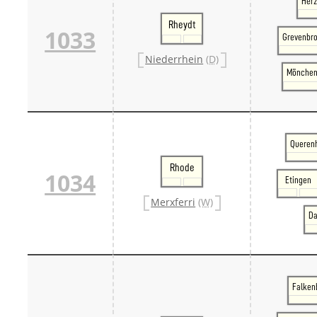
Her
Rheydt
1033
Grevenbro
Niederrhein
(D)
Mönchen
Querenh
Rhode
1034
Etingen
Merxferri
(W)
Da
Falkenb