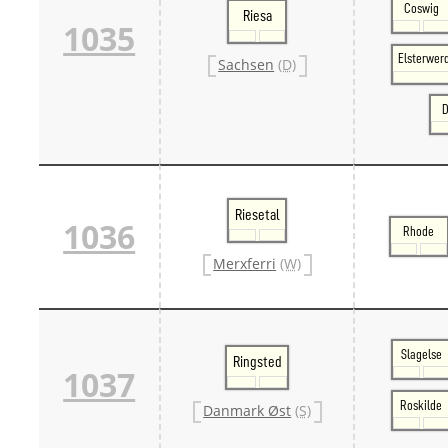
Coswig
Riesa
1035
Elsterwer
Sachsen
(D)
D
Riesetal
1036
Rhode
Merxferri
(W)
Slagelse
Ringsted
1037
Roskilde
Danmark Øst
(S)