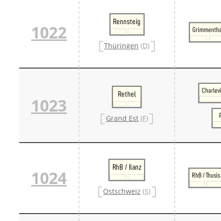
Rennsteig
1022
Grimmentha
Thüringen
(D)
Charlev
Rethel
1023
Grand Est
(F)
RhB / Ilanz
1024
RhB / Thusis
Ostschweiz
(S)