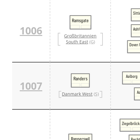
Sitt
Ramsgate
1006
Ashf
Großbritannien
South East
(G)
Dover 
Aalborg
Randers
1007
A
Danmark West
(S)
Ziegelbrück
Rapperswil
Recht