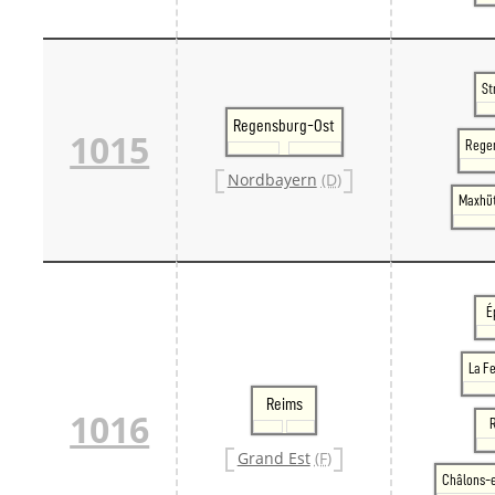
St
Regensburg-Ost
1015
Rege
Nordbayern
(D)
Maxhü
É
La F
Reims
1016
Grand Est
(F)
Châlons-