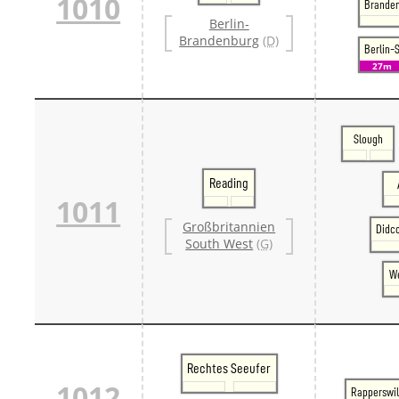
1010
Branden
Berlin-
Brandenburg
(D)
Berlin-
27m
Slough
Reading
1011
Großbritannien
Didc
South West
(G)
We
Rechtes Seeufer
1012
Rapperswi