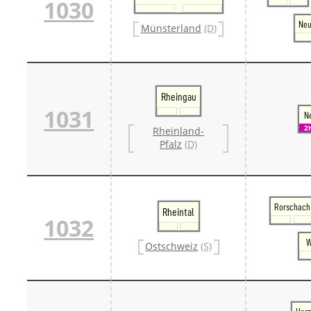
1030
Ne
Münsterland
(D)
Rheingau
1031
N
2
Rheinland-
Pfalz
(D)
Rorschach
Rheintal
1032
W
Ostschweiz
(S)