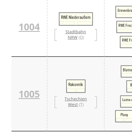
Grevenbro
RWE Niederaußem
1004
RWE Fre
Stadtbahn
NRW
(D)
RWE Fr
Blatno
Rakovnik
B
1005
Tschechien
Luzna 
West
(T)
Plasy