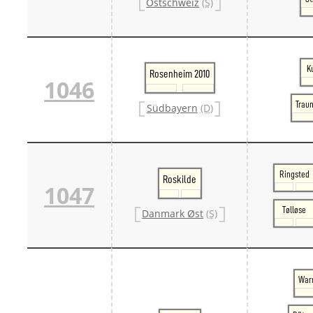
Ostschweiz
(S)
K
Rosenheim 2010
1046
Traun
Südbayern
(D)
Ringsted
Roskilde
1047
Tølløse
Danmark Øst
(S)
War