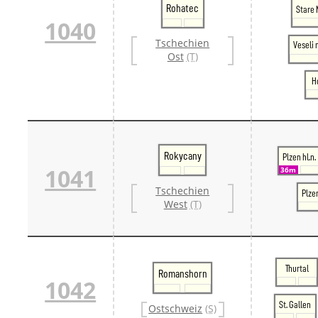
Rohatec
Stare 
1040
Tschechien
Veseli
Ost
(T)
H
Rokycany
Plzen hl.n.
1041
36m
Tschechien
Plze
West
(T)
Thurtal
Romanshorn
1042
St. Gallen
Ostschweiz
(S)