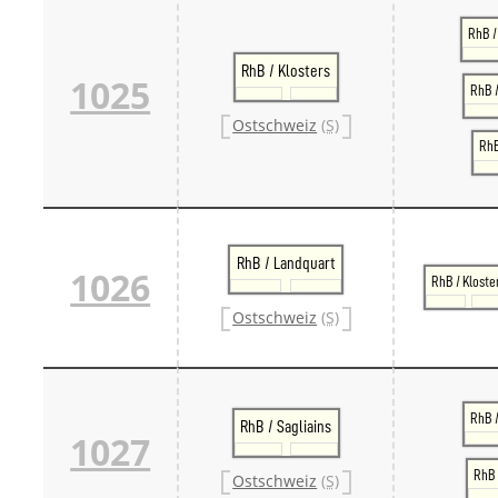
RhB /
RhB / Klosters
1025
RhB /
Ostschweiz
(S)
RhB
RhB / Landquart
1026
RhB / Kloste
Ostschweiz
(S)
RhB 
RhB / Sagliains
1027
RhB 
Ostschweiz
(S)