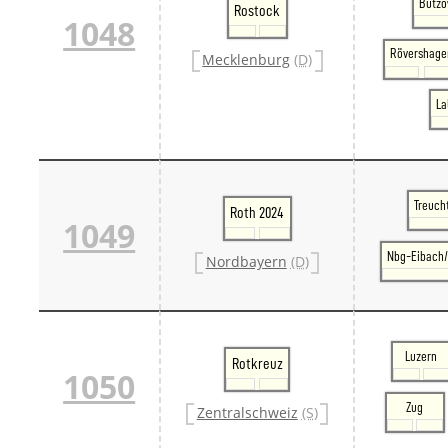
Bützo
Rostock
1048
Rövershage
Mecklenburg
(D)
La
Treuch
Roth 2024
1049
Nbg-Eibach/
Nordbayern
(D)
Luzern
Rotkreuz
1050
Zug
Zentralschweiz
(S)