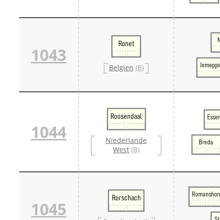
Ronet
1043
Jemeppe
Belgien
(B)
Roosendaal
Essen
1044
Niederlande
Breda
West
(B)
Romanshor
Rorschach
1045
St