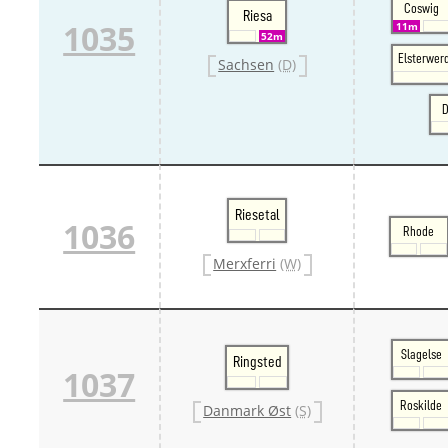
Coswig
Riesa
1035
11m
52m
Elsterwer
Sachsen
(D)
D
Riesetal
1036
Rhode
Merxferri
(W)
Slagelse
Ringsted
1037
Roskilde
Danmark Øst
(S)