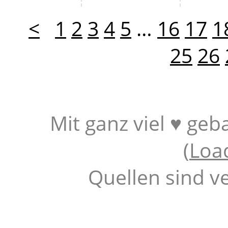
<
1
2
3
4
5
…
16
17
1
25
26
Mit ganz viel ♥ geb
(
Loa
Quellen sind v