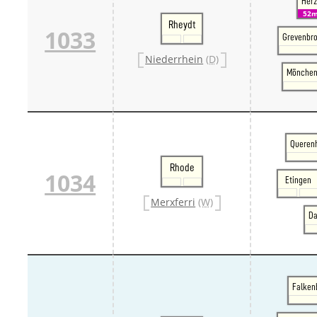
Her
52
Rheydt
1033
Grevenbro
Niederrhein
(D)
Mönchen
Querenh
Rhode
1034
Etingen
Merxferri
(W)
Da
Falkenb