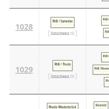
RhB /
RhB / Samedan
1028
RhB
Ostschweiz
(S)
RhB 
RhB / Thusis
1029
RhB / Kloste
Ostschweiz
(S)
RhB
Bielefeld
Rheda-Wiedenbrück