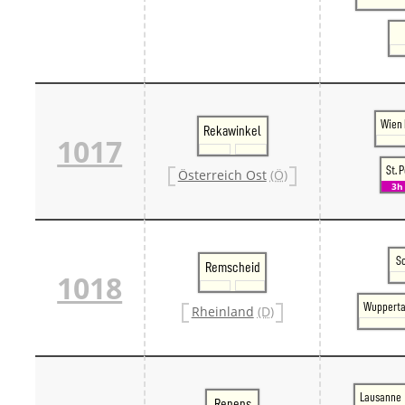
Wien 
Rekawinkel
1017
St. 
Österreich Ost
(Ö)
3h
S
Remscheid
1018
Wupperta
Rheinland
(D)
Lausanne
Renens