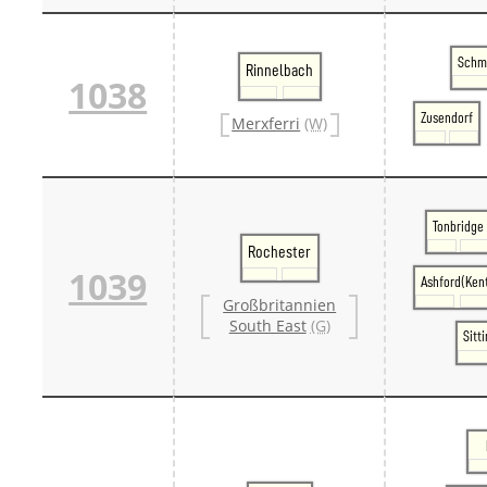
Schm
Rinnelbach
1038
Zusendorf
Merxferri
(W)
Tonbridge
Rochester
1039
Ashford(Ken
Großbritannien
South East
(G)
Sitt