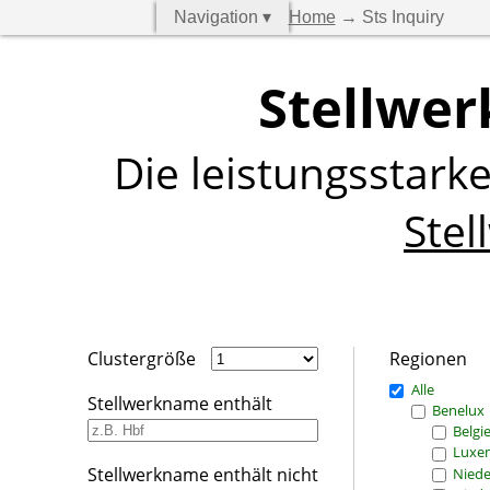
Navigation ▾
Home
→ Sts Inquiry
Stellwer
Die leistungsstark
Stel
Clustergröße
Regionen
Alle
Stellwerkname enthält
Benelux
Belgi
Luxe
Stellwerkname enthält nicht
Niede