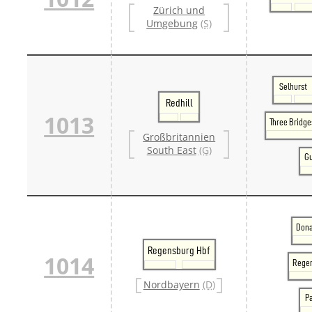
Zürich und
Umgebung
(S)
Selhurst
Redhill
1013
Three Bridge
Großbritannien
South East
(G)
Gu
Dona
Regensburg Hbf
1014
Regen
Nordbayern
(D)
P