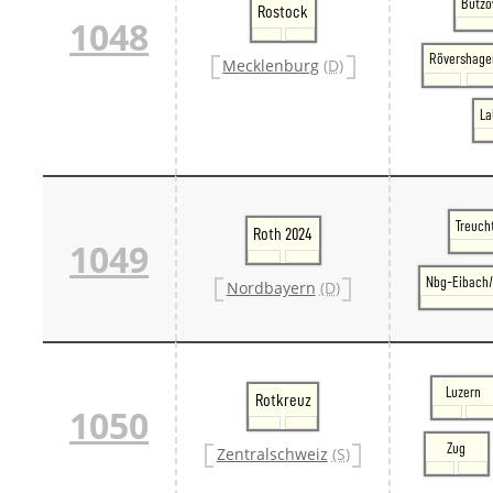
Bützo
Rostock
1048
Rövershage
Mecklenburg
(D)
La
Treuch
Roth 2024
1049
Nbg-Eibach/
Nordbayern
(D)
Luzern
Rotkreuz
1050
Zug
Zentralschweiz
(S)