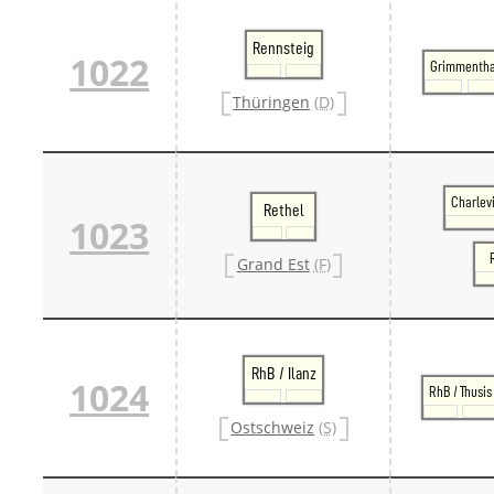
Rennsteig
1022
Grimmentha
Thüringen
(D)
Charlev
Rethel
1023
Grand Est
(F)
RhB / Ilanz
1024
RhB / Thusis
Ostschweiz
(S)