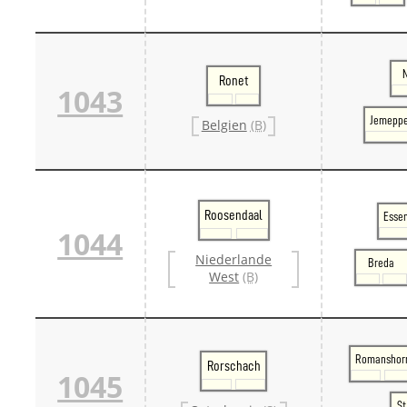
Ronet
1043
Jemeppe
Belgien
(B)
Roosendaal
Essen
1044
Niederlande
Breda
West
(B)
Romanshor
Rorschach
1045
St