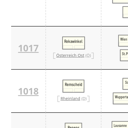
Wien 
Rekawinkel
1017
St. 
Österreich Ost
(Ö)
S
Remscheid
1018
Wupperta
Rheinland
(D)
Lausanne
Renens