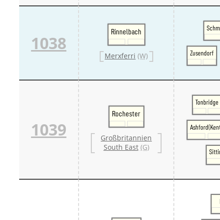
Schm
Rinnelbach
1038
Zusendorf
Merxferri
(W)
Tonbridge
Rochester
1039
Ashford(Ken
Großbritannien
South East
(G)
Sitt