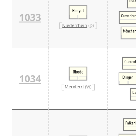
Her
Rheydt
1033
Grevenbro
Niederrhein
(D)
Mönchen
Querenh
Rhode
1034
Etingen
Merxferri
(W)
Da
Falkenb