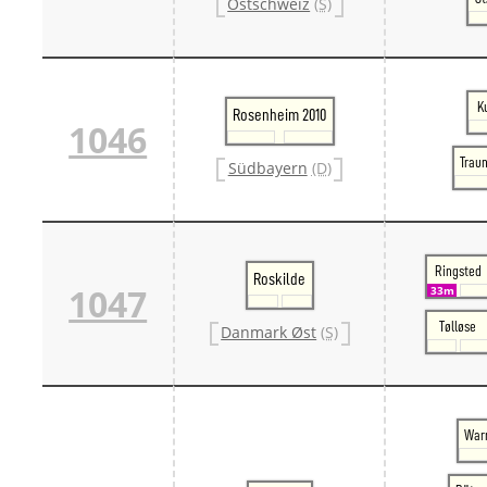
Ostschweiz
(S)
K
Rosenheim 2010
1046
Traun
Südbayern
(D)
Ringsted
Roskilde
1047
33m
Tølløse
Danmark Øst
(S)
War