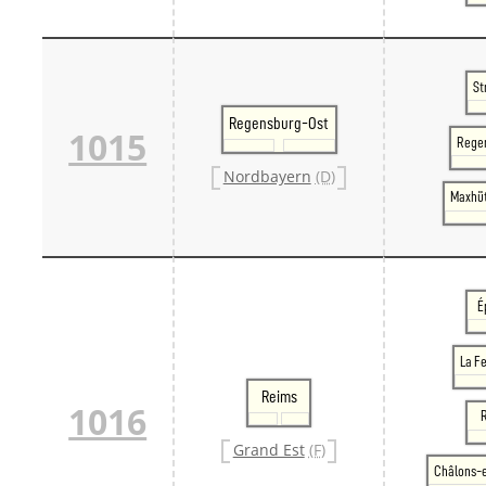
St
Regensburg-Ost
1015
Rege
Nordbayern
(D)
Maxhü
É
La F
Reims
1016
Grand Est
(F)
Châlons-