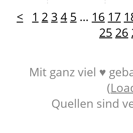
<
1
2
3
4
5
…
16
17
1
25
26
Mit ganz viel ♥ geb
(
Loa
Quellen sind v