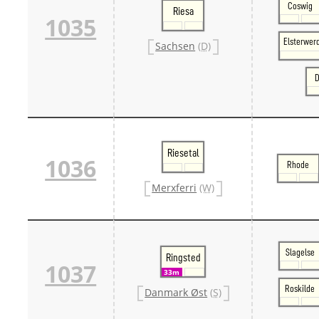
Coswig
Riesa
1035
Elsterwer
Sachsen
(D)
D
Riesetal
1036
Rhode
Merxferri
(W)
Slagelse
Ringsted
1037
33m
Roskilde
Danmark Øst
(S)