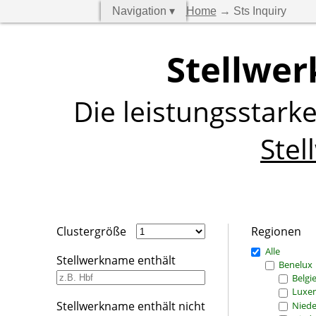
Navigation ▾
Home
→ Sts Inquiry
Stellwer
Die leistungsstark
Stel
Clustergröße
Regionen
Alle
Stellwerkname enthält
Benelux
Belgi
Luxe
Stellwerkname enthält nicht
Niede