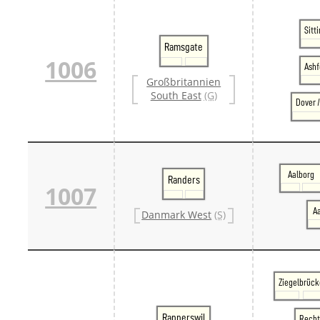
Sitt
Ramsgate
1006
Ashf
Großbritannien
South East
(G)
Dover 
Aalborg
Randers
1007
A
Danmark West
(S)
Ziegelbrück
Rapperswil
Recht