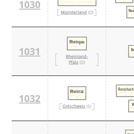
1030
Ne
Münsterland
(D)
Rheingau
1031
N
Rheinland-
Pfalz
(D)
Rorschach
Rheintal
1032
W
Ostschweiz
(S)