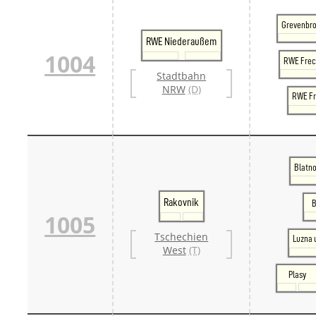
Grevenbro
RWE Niederaußem
1004
RWE Fre
Stadtbahn
NRW
(D)
RWE Fr
Blatno
Rakovnik
B
1005
Tschechien
Luzna 
West
(T)
Plasy