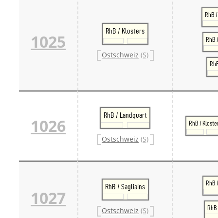
RhB /
RhB / Klosters
1025
RhB /
Ostschweiz
(S)
RhB
RhB / Landquart
1026
RhB / Kloste
Ostschweiz
(S)
RhB 
RhB / Sagliains
1027
RhB 
Ostschweiz
(S)