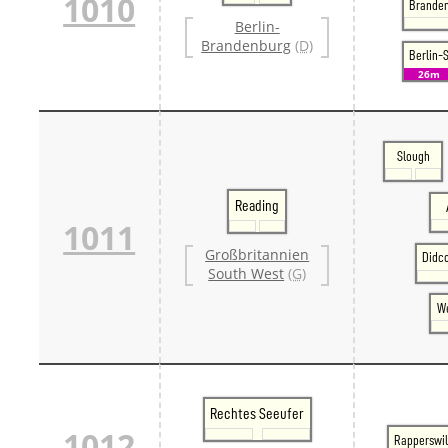
1010
Branden
Berlin-
Brandenburg
(D)
Berlin-
26m
Slough
Reading
1011
Großbritannien
Didc
South West
(G)
We
Rechtes Seeufer
1012
Rapperswi