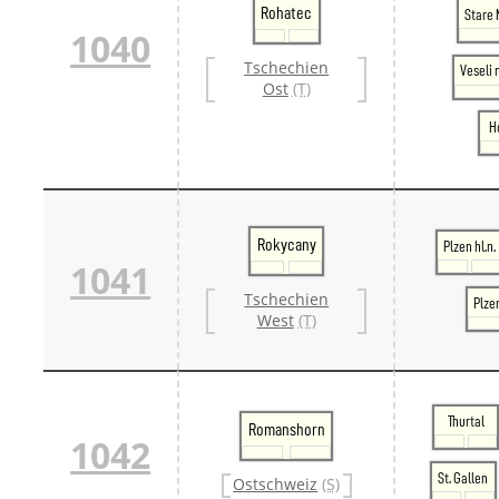
Rohatec
Stare 
1040
Tschechien
Veseli
Ost
(T)
H
Rokycany
Plzen hl.n.
1041
Tschechien
Plze
West
(T)
Thurtal
Romanshorn
1042
St. Gallen
Ostschweiz
(S)