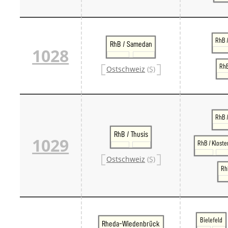
RhB /
RhB / Samedan
1028
RhB
Ostschweiz
(S)
RhB 
RhB / Thusis
1029
RhB / Kloste
Ostschweiz
(S)
RhB
Bielefeld
Rheda-Wiedenbrück