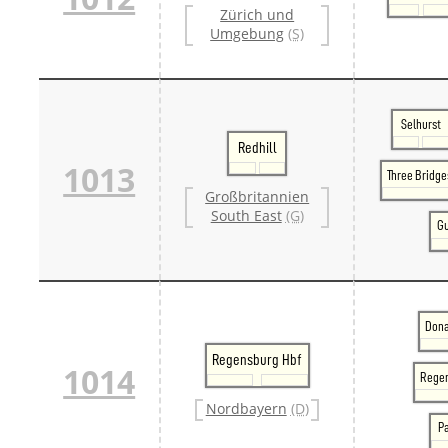
Zürich und
Umgebung
(S)
Selhurst
Redhill
1013
Three Bridge
Großbritannien
South East
(G)
Gu
Dona
Regensburg Hbf
1014
Regen
Nordbayern
(D)
P