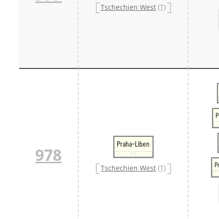
Tschechien West
(T)
P
Praha-Liben
978
P
Tschechien West
(T)