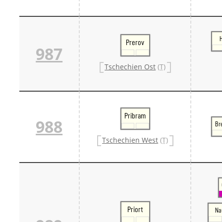
Prerov
987
Tschechien Ost
(T)
Pribram
988
Br
Tschechien West
(T)
Priort
Na