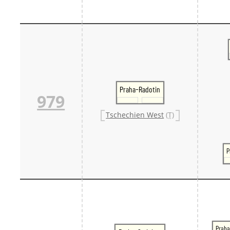
Praha-Radotin
979
Tschechien West
(T)
P
Praha