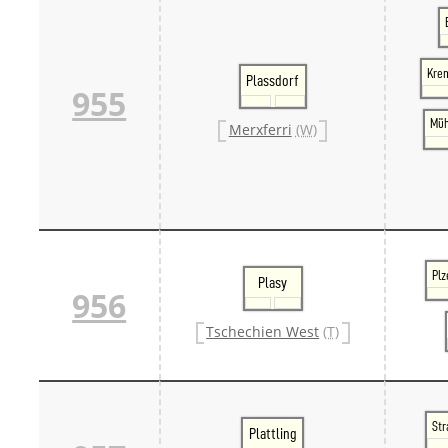
Kre
Plassdorf
955
Müh
Merxferri
(W)
Plz
Plasy
956
Tschechien West
(T)
Str
Plattling