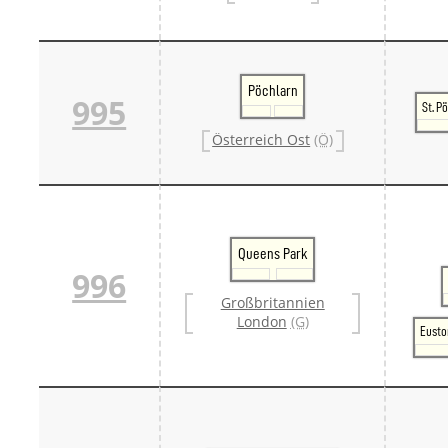
Pöchlarn
995
St. P
Österreich Ost
(Ö)
Queens Park
996
Großbritannien
London
(G)
Eusto