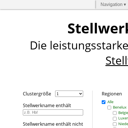
Navigation ▾
Stellwer
Die leistungsstark
Stel
Clustergröße
Regionen
Alle
Stellwerkname enthält
Benelux
Belgi
Luxe
Stellwerkname enthält nicht
Niede