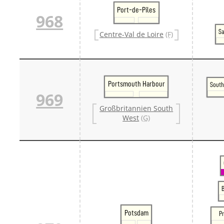
Port-de-Piles
968
Sa
Centre-Val de Loire
(F)
Portsmouth Harbour
Sout
969
Großbritannien South
West
(G)
Potsdam
Pr