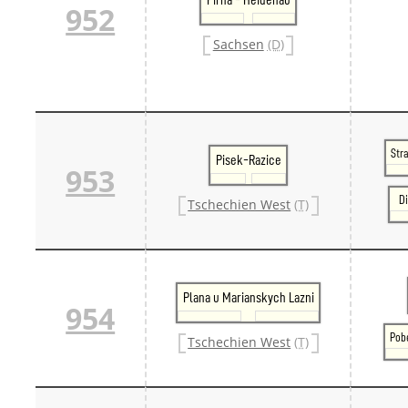
952
Danm
Danm
Sachsen
(D)
Sveri
Tschech
Tsche
Tsche
Weitere 
Alter
Bund
Str
Pisek-Razice
953
Merxf
Pole
Di
Tschechien West
(T)
Österrei
Öster
Öster
Öster
Plana u Marianskych Lazni
954
Pob
Tschechien West
(T)