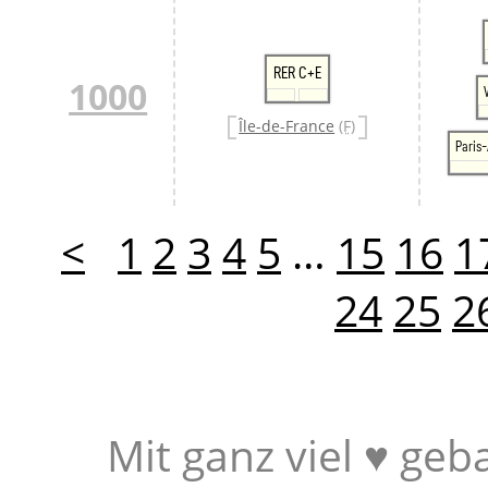
RER C+E
1000
Île-de-France
(F)
Paris-
<
1
2
3
4
5
…
15
16
1
24
25
2
Mit ganz viel ♥ geb