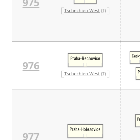
975
Tschechien West
(T)
Cesk
Praha-Bechovice
976
P
Tschechien West
(T)
P
Praha-Holesovice
977