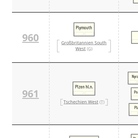
Plymouth
960
Großbritannien South
West
(G)
Nyr
Plzen hl.n.
961
Pn
Tschechien West
(T)
Pl