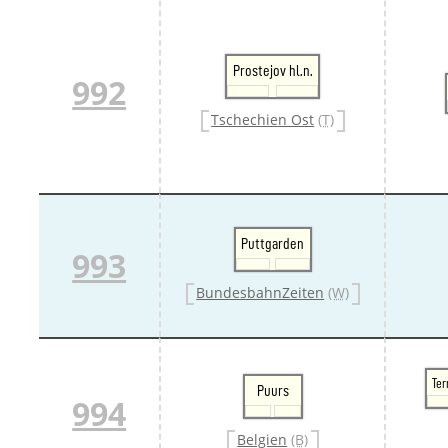
Prostejov hl.n.
992
Tschechien Ost
(T)
Puttgarden
993
BundesbahnZeiten
(W)
Te
Puurs
994
Belgien
(B)