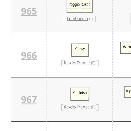
Poggio Rusco
965
Lombardia
(I)
Achè
Poissy
966
Île-de-France
(F)
Arg
Pontoise
967
Île-de-France
(F)