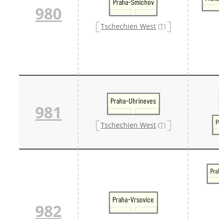
Praha-Smichov
980
Tschechien West
(T)
Praha-Uhrineves
981
P
Tschechien West
(T)
Pra
Praha-Vrsovice
982