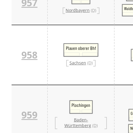
957
Waldb
Nordbayern
(D)
Plauen oberer Bhf
958
Sachsen
(D)
Plochingen
959
G
Baden-
Württemberg
(D)
N