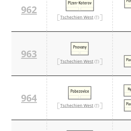
Plz
Plzen-Koterov
962
Tschechien West
(T)
Pnovany
963
Pla
Tschechien West
(T)
Ny
Pobezovice
964
Pla
Tschechien West
(T)