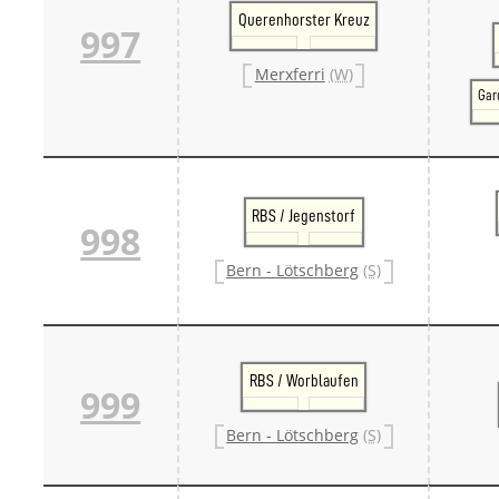
Querenhorster Kreuz
997
Merxferri
(W)
Gar
RBS / Jegenstorf
998
Bern - Lötschberg
(S)
RBS / Worblaufen
999
Bern - Lötschberg
(S)