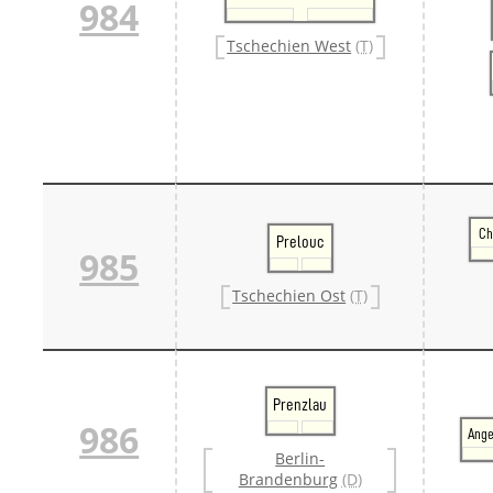
984
Tschechien West
(T)
Ch
Prelouc
985
Tschechien Ost
(T)
Prenzlau
986
Ang
Berlin-
Brandenburg
(D)