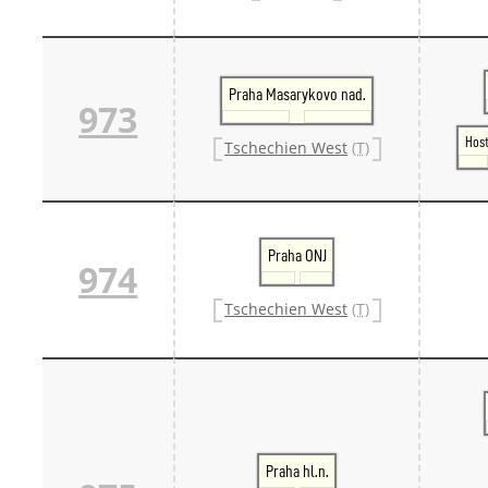
Praha Masarykovo nad.
973
Host
Tschechien West
(T)
Praha ONJ
974
Tschechien West
(T)
Praha hl.n.