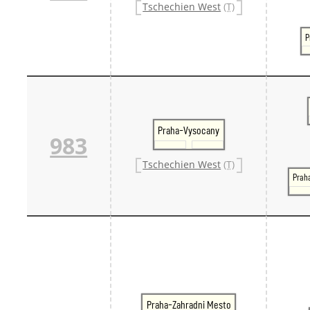
Tschechien West
(T)
P
Praha-Vysocany
983
Tschechien West
(T)
Prah
Praha-Zahradni Mesto