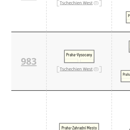
Tschechien West
(T)
P
Praha-Vysocany
983
Tschechien West
(T)
Prah
Praha-Zahradni Mesto