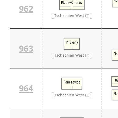
Plz
Plzen-Koterov
962
Tschechien West
(T)
Pnovany
963
Pla
Tschechien West
(T)
Ny
Pobezovice
964
Pla
Tschechien West
(T)