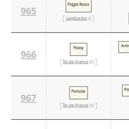
Poggio Rusco
965
Lombardia
(I)
Achè
Poissy
966
Île-de-France
(F)
Arg
Pontoise
967
Île-de-France
(F)