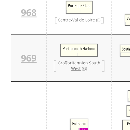
Port-de-Piles
968
Sa
Centre-Val de Loire
(F)
Portsmouth Harbour
Sout
969
Großbritannien South
West
(G)
Potsdam
Pr
1h