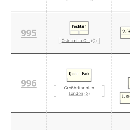
Pöchlarn
995
St. P
Österreich Ost
(Ö)
Queens Park
996
Großbritannien
London
(G)
Eusto