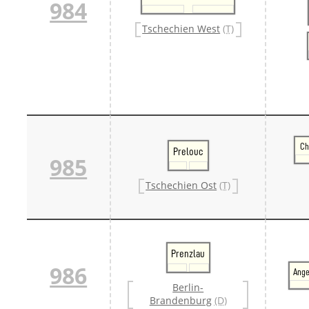
984
Tschechien West
(T)
Ch
Prelouc
985
Tschechien Ost
(T)
Prenzlau
986
Ang
Berlin-
Brandenburg
(D)