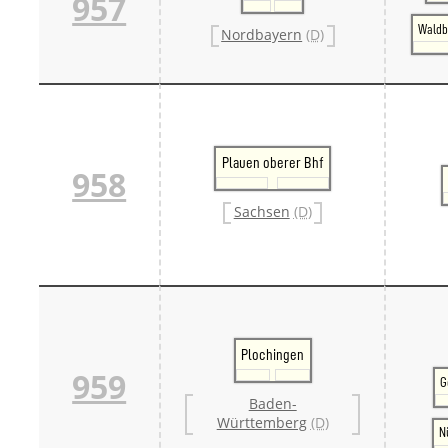
957
Waldb
Nordbayern
(D)
Plauen oberer Bhf
958
Sachsen
(D)
Plochingen
959
G
Baden-
Württemberg
(D)
N