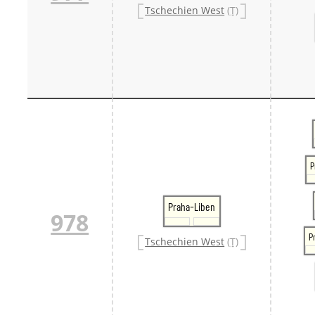
Tschechien West
(T)
P
Praha-Liben
978
P
Tschechien West
(T)