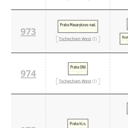
Praha Masarykovo nad.
973
Host
Tschechien West
(T)
Praha ONJ
974
Tschechien West
(T)
Praha hl.n.