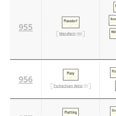
Kre
Plassdorf
955
Müh
Merxferri
(W)
Plz
Plasy
956
Tschechien West
(T)
Str
Plattling