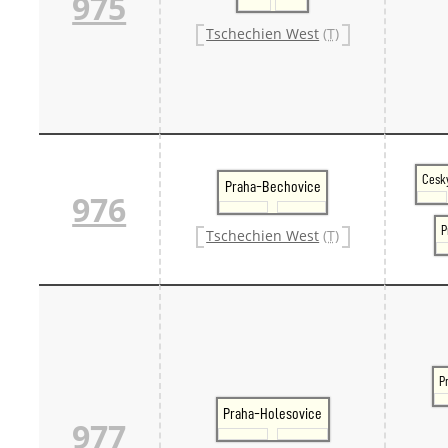
975
Tschechien West
(T)
Cesk
Praha-Bechovice
976
P
Tschechien West
(T)
P
Praha-Holesovice
977