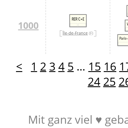
RER C+E
1000
Île-de-France
(F)
Paris-
<
1
2
3
4
5
…
15
16
1
24
25
2
Mit ganz viel ♥ geb