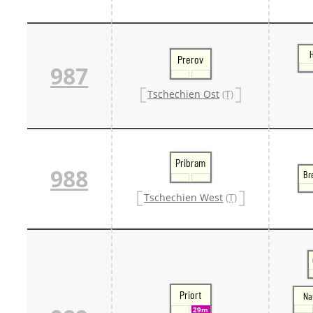
Prerov
987
Tschechien Ost
(T)
Pribram
988
Br
Tschechien West
(T)
Priort
Na
29m