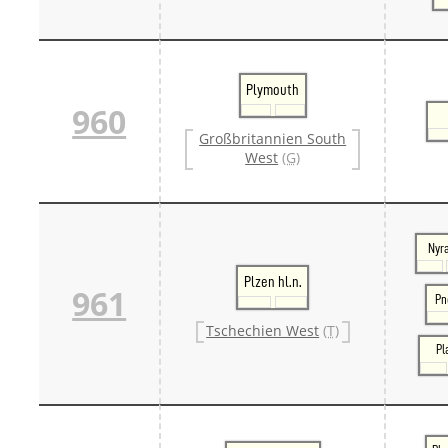
Plymouth
960
Großbritannien South
West
(G)
Nyr
Plzen hl.n.
961
Pn
Tschechien West
(T)
Pl