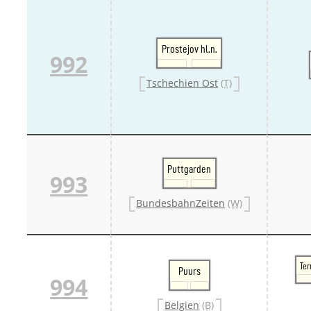
Prostejov hl.n.
992
Tschechien Ost
(T)
Puttgarden
993
BundesbahnZeiten
(W)
Te
Puurs
994
Belgien
(B)