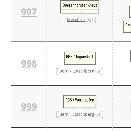
Querenhorster Kreuz
997
Merxferri
(W)
Gar
RBS / Jegenstorf
998
Bern - Lötschberg
(S)
RBS / Worblaufen
999
Bern - Lötschberg
(S)