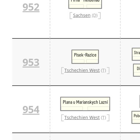
952
Danm
Danm
Sachsen
(D)
Sveri
Tschech
Tsche
Tsche
Weitere 
Alter
Bund
Str
Pisek-Razice
953
Merxf
Pole
Di
Tschechien West
(T)
Österrei
Öster
Öster
Öster
Plana u Marianskych Lazni
954
Pob
Tschechien West
(T)