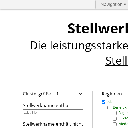
Navigation ▾
Stellwer
Die leistungsstark
Stel
Clustergröße
Regionen
Alle
Stellwerkname enthält
Benelux
Belgi
Luxe
Stellwerkname enthält nicht
Niede