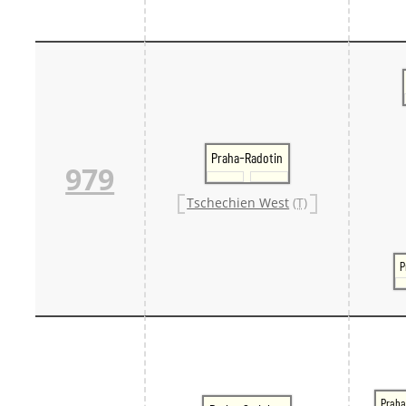
Praha-Radotin
979
Tschechien West
(T)
P
Praha