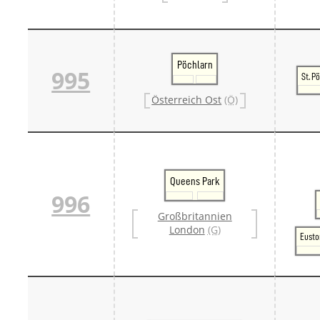
Pöchlarn
995
St. P
Österreich Ost
(Ö)
Queens Park
996
Großbritannien
London
(G)
Eusto