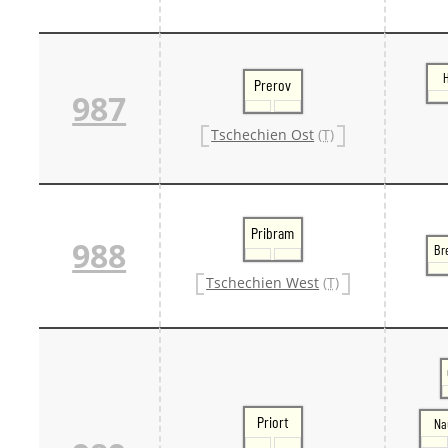
Prerov
987
Tschechien Ost
(T)
Pribram
988
Br
Tschechien West
(T)
Priort
Na