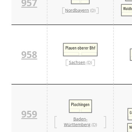
957
Waldb
Nordbayern
(D)
Plauen oberer Bhf
958
Sachsen
(D)
Plochingen
959
G
Baden-
Württemberg
(D)
N