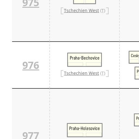
975
Tschechien West
(T)
Cesk
Praha-Bechovice
976
P
Tschechien West
(T)
P
Praha-Holesovice
977