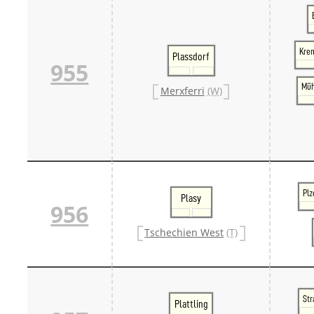
Kre
Plassdorf
955
Müh
Merxferri
(W)
Plz
Plasy
956
Tschechien West
(T)
Str
Plattling