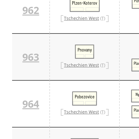
Plz
Plzen-Koterov
962
Tschechien West
(T)
Pnovany
963
Pla
Tschechien West
(T)
Ny
Pobezovice
964
Pla
Tschechien West
(T)