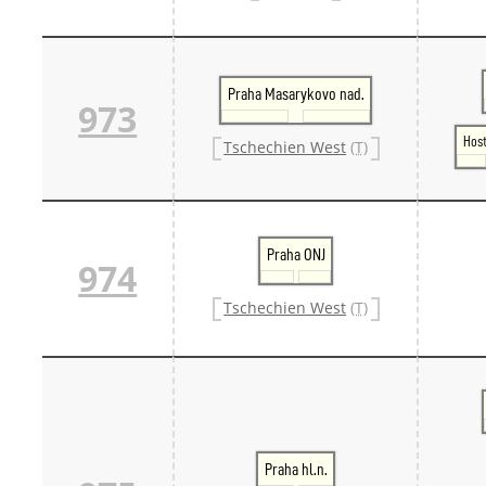
Praha Masarykovo nad.
973
Host
Tschechien West
(T)
Praha ONJ
974
Tschechien West
(T)
Praha hl.n.