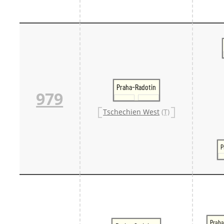
Praha-Radotin
979
Tschechien West
(T)
P
Praha