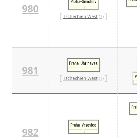
Praha-Smichov
980
Tschechien West
(T)
Praha-Uhrineves
981
P
Tschechien West
(T)
Pra
Praha-Vrsovice
982