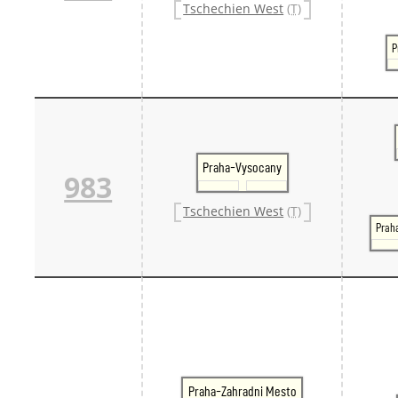
Tschechien West
(T)
P
Praha-Vysocany
983
Tschechien West
(T)
Prah
Praha-Zahradni Mesto