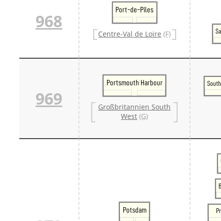
Port-de-Piles
968
Sa
Centre-Val de Loire
(F)
Portsmouth Harbour
Sout
969
Großbritannien South
West
(G)
Potsdam
Pr