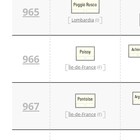
Poggio Rusco
965
Lombardia
(I)
Achè
Poissy
966
Île-de-France
(F)
Arg
Pontoise
967
Île-de-France
(F)