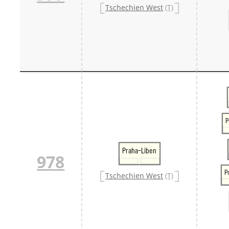
Tschechien West
(T)
P
Praha-Liben
978
P
Tschechien West
(T)