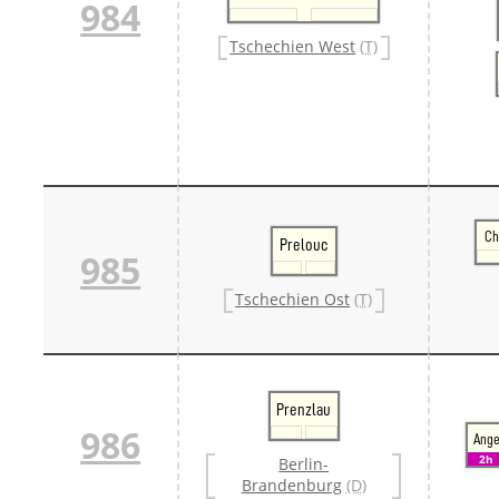
984
Tschechien West
(T)
Ch
Prelouc
985
Tschechien Ost
(T)
Prenzlau
986
Ang
2h
Berlin-
Brandenburg
(D)