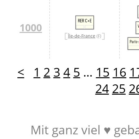
RER C+E
1000
Île-de-France
(F)
Paris-
<
1
2
3
4
5
…
15
16
1
24
25
2
Mit ganz viel ♥ geb