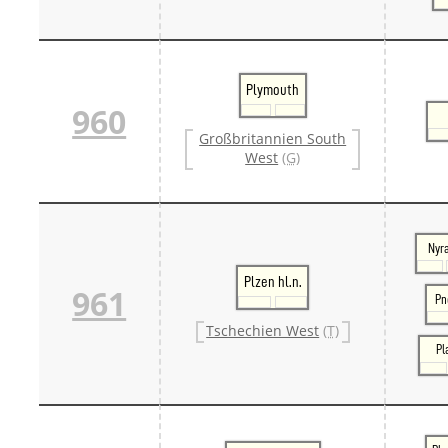
Plymouth
960
Großbritannien South
West
(G)
Nyr
Plzen hl.n.
961
Pn
Tschechien West
(T)
Pl