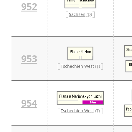
952
Danm
Danm
Sachsen
(D)
Sveri
Tschech
Tsche
Tsche
Weitere 
Alter
Bund
Str
Pisek-Razice
953
Merxf
Pole
Di
Tschechien West
(T)
Österrei
Öster
Öster
Öster
Plana u Marianskych Lazni
954
29m
Pob
Tschechien West
(T)