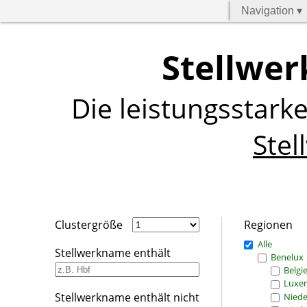
Navigation ▾
Stellwer
Die leistungsstark
Stel
Clustergröße
Regionen
Alle
Stellwerkname enthält
Benelux
Belgi
Luxe
Stellwerkname enthält nicht
Niede