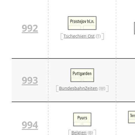
Prostejov hl.n.
992
Tschechien Ost
(T)
Puttgarden
993
BundesbahnZeiten
(W)
Te
Puurs
994
Belgien
(B)