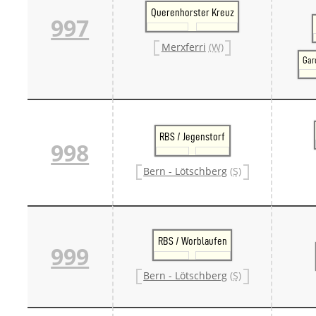
Querenhorster Kreuz
997
Merxferri
(W)
Gar
RBS / Jegenstorf
998
Bern - Lötschberg
(S)
RBS / Worblaufen
999
Bern - Lötschberg
(S)