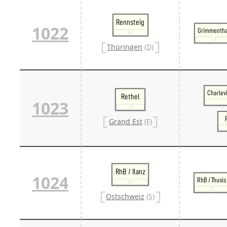
Rennsteig
1022
Grimmentha
Thüringen
(D)
Charlev
Rethel
1023
Grand Est
(F)
RhB / Ilanz
1024
RhB / Thusis
Ostschweiz
(S)