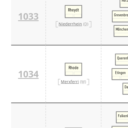
Her
Rheydt
1033
Grevenbro
Niederrhein
(D)
Mönchen
Querenh
Rhode
1034
Etingen
Merxferri
(W)
Da
Falkenb