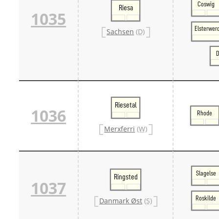
Coswig
Riesa
1035
Elsterwer
Sachsen
(D)
D
Riesetal
1036
Rhode
Merxferri
(W)
Slagelse
Ringsted
1037
Roskilde
Danmark Øst
(S)