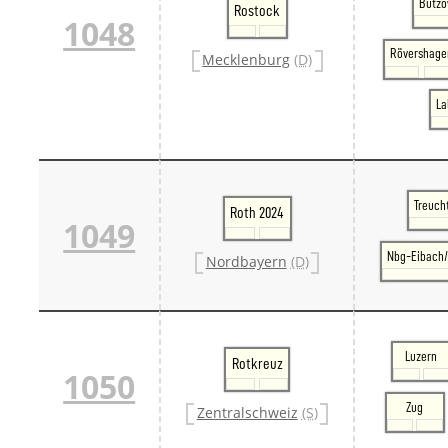
Bützo
Rostock
1048
Rövershage
Mecklenburg
(D)
La
Treuch
Roth 2024
1049
Nbg-Eibach/
Nordbayern
(D)
Luzern
Rotkreuz
1050
Zug
Zentralschweiz
(S)