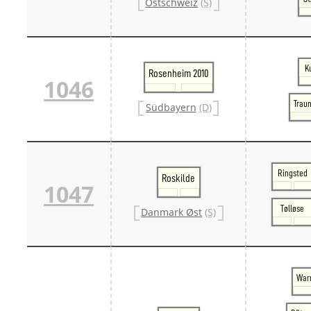
Ostschweiz
(S)
K
Rosenheim 2010
1046
Traun
Südbayern
(D)
Ringsted
Roskilde
1047
Tølløse
Danmark Øst
(S)
War