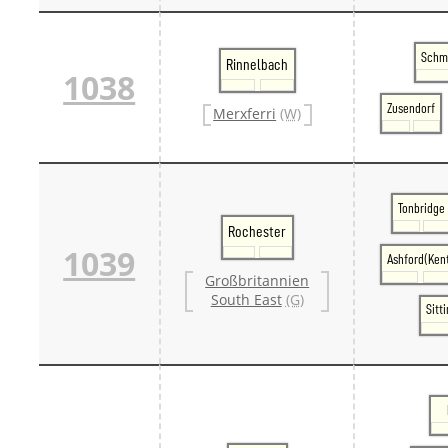
Schm
Rinnelbach
1038
Zusendorf
Merxferri
(W)
Tonbridge
Rochester
1039
Ashford(Ken
Großbritannien
South East
(G)
Sitt