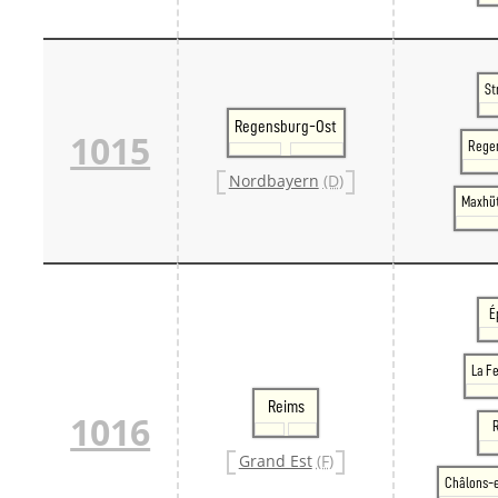
St
Regensburg-Ost
1015
Rege
Nordbayern
(D)
Maxhü
É
La F
Reims
1016
Grand Est
(F)
Châlons-