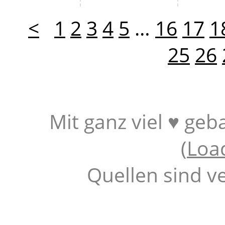
<
1
2
3
4
5
…
16
17
1
25
26
Mit ganz viel ♥ geb
(
Loa
Quellen sind v