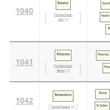
Rohatec
Stare 
1040
Tschechien
Veseli
Ost
(T)
H
Rokycany
Plzen hl.n.
1041
Tschechien
Plze
West
(T)
Thurtal
Romanshorn
1042
St. Gallen
Ostschweiz
(S)