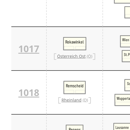
Wien 
Rekawinkel
1017
St. 
Österreich Ost
(Ö)
S
Remscheid
1018
Wupperta
Rheinland
(D)
Lausanne
Renens