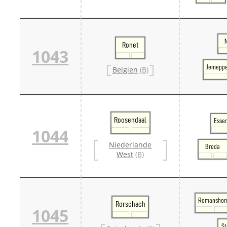
Ronet
1043
Jemeppe
Belgien
(B)
Roosendaal
Essen
1044
Niederlande
Breda
West
(B)
Romanshor
Rorschach
1045
St