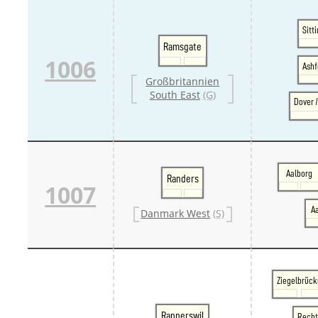
Sitt
Ramsgate
1006
Ashf
Großbritannien
South East
(G)
Dover 
Aalborg
Randers
1007
A
Danmark West
(S)
Ziegelbrück
Rapperswil
Recht