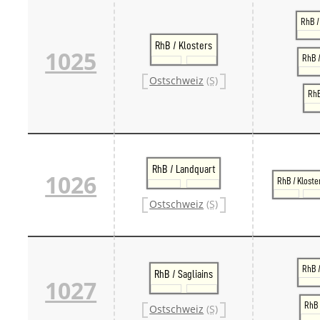
RhB /
RhB / Klosters
1025
RhB /
Ostschweiz
(S)
RhB
RhB / Landquart
1026
RhB / Kloste
Ostschweiz
(S)
RhB 
RhB / Sagliains
1027
RhB 
Ostschweiz
(S)