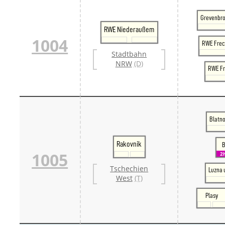
Grevenbro
RWE Niederaußem
1004
RWE Fre
Stadtbahn
NRW
(D)
RWE Fr
Blatno
Rakovnik
B
1005
2
Tschechien
Luzna 
West
(T)
Plasy