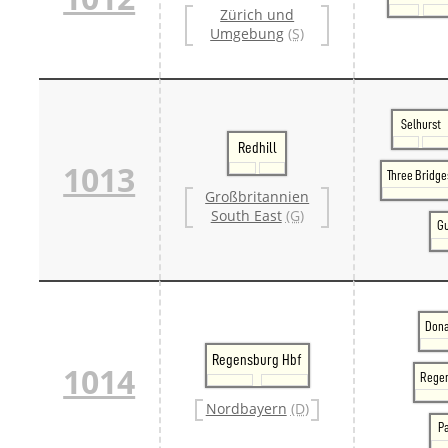
Zürich und
Umgebung
(S)
Selhurst
Redhill
1013
Three Bridge
Großbritannien
South East
(G)
Gu
Dona
Regensburg Hbf
1014
Regen
Nordbayern
(D)
P