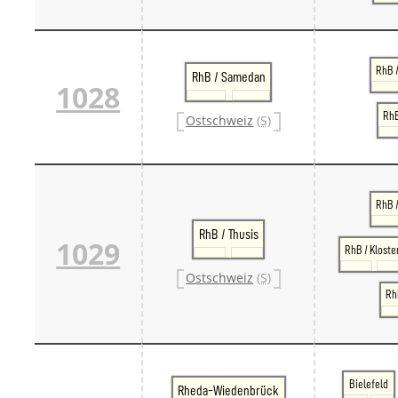
RhB /
RhB / Samedan
1028
RhB
Ostschweiz
(S)
RhB 
RhB / Thusis
1029
RhB / Kloste
Ostschweiz
(S)
RhB
Bielefeld
Rheda-Wiedenbrück