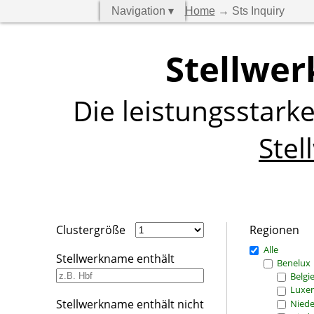
Navigation ▾
Home
→ Sts Inquiry
Stellwer
Die leistungsstark
Stel
Clustergröße
Regionen
Alle
Stellwerkname enthält
Benelux
Belgi
Luxe
Stellwerkname enthält nicht
Niede