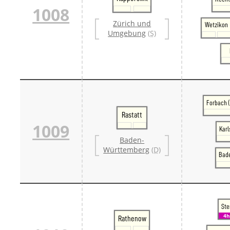
1008
Zürich und
Wetzikon
Umgebung
(S)
Forbach 
Rastatt
1009
Karl
Baden-
Württemberg
(D)
Bad
Ste
4
Rathenow