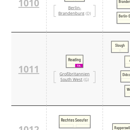
1010
Branden
Berlin-
Brandenburg
(D)
Berlin-
Slough
Reading
1011
1h
Großbritannien
Didc
South West
(G)
We
Rechtes Seeufer
1012
Rapperswi