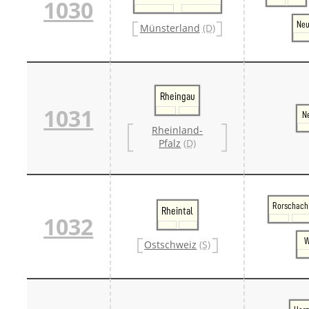
1030
Ne
Münsterland
(D)
Rheingau
1031
N
Rheinland-
Pfalz
(D)
Rorschach
Rheintal
1032
W
Ostschweiz
(S)