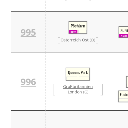
Pöchlarn
995
St. P
40m
40m
Österreich Ost
(Ö)
Queens Park
996
Großbritannien
London
(G)
Eusto