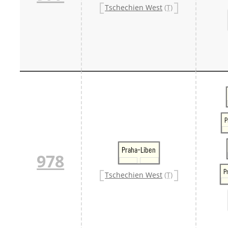
Tschechien West
(T)
P
Praha-Liben
978
P
Tschechien West
(T)