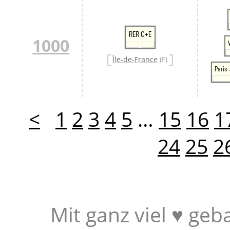
RER C+E
1000
Île-de-France
(F)
Paris-
<
1
2
3
4
5
…
15
16
1
24
25
2
Mit ganz viel ♥ geb