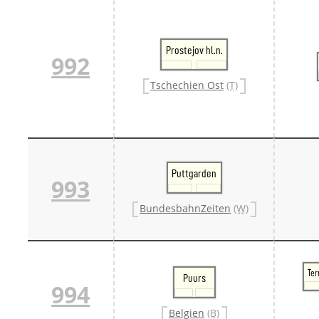
Prostejov hl.n.
992
Tschechien Ost
(T)
Puttgarden
993
BundesbahnZeiten
(W)
Te
Puurs
994
Belgien
(B)