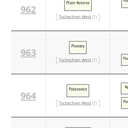
Plz
Plzen-Koterov
962
Tschechien West
(T)
Pnovany
963
Pla
Tschechien West
(T)
Ny
Pobezovice
964
Pla
Tschechien West
(T)