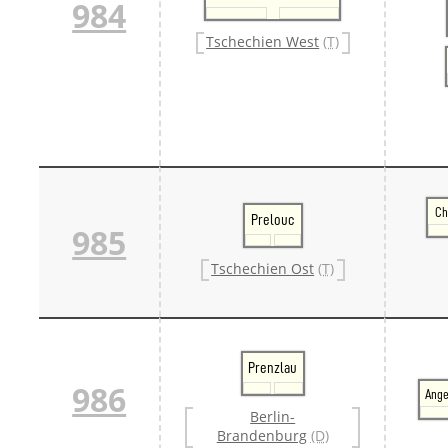
984
Tschechien West
(T)
Ch
Prelouc
985
Tschechien Ost
(T)
Prenzlau
986
Ang
Berlin-
Brandenburg
(D)