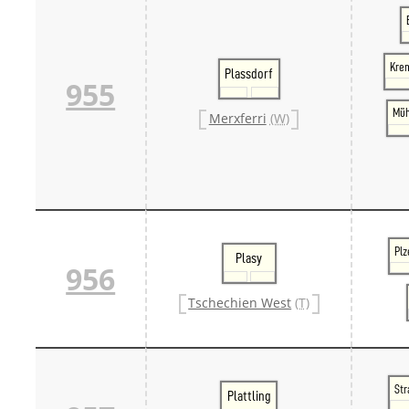
Kre
Plassdorf
955
Müh
Merxferri
(W)
Plz
Plasy
956
Tschechien West
(T)
Str
Plattling