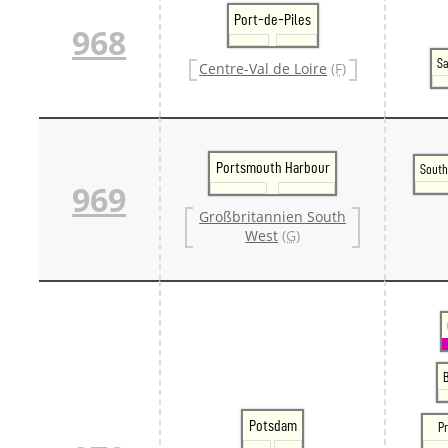
Port-de-Piles
968
Sa
Centre-Val de Loire
(F)
Portsmouth Harbour
Sout
969
Großbritannien South
West
(G)
Potsdam
Pr