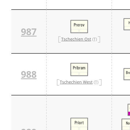
Prerov
987
Tschechien Ost
(T)
Pribram
988
Br
Tschechien West
(T)
Priort
Na