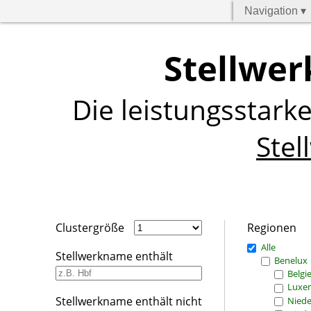
Navigation ▾
Stellwer
Die leistungsstark
Stel
Clustergröße
Regionen
Alle
Stellwerkname enthält
Benelux
Belgi
Luxe
Stellwerkname enthält nicht
Niede