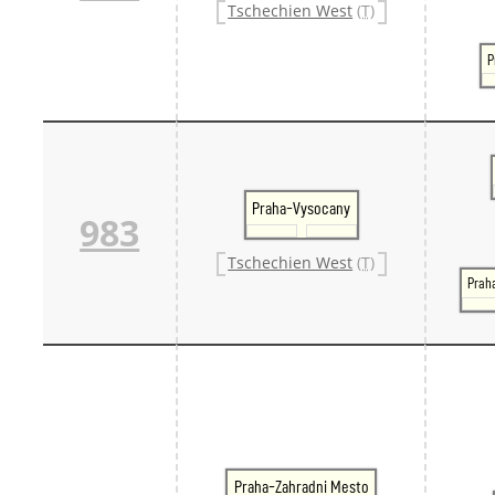
Tschechien West
(T)
P
Praha-Vysocany
983
Tschechien West
(T)
Prah
Praha-Zahradni Mesto