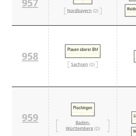
957
Waldb
Nordbayern
(D)
Plauen oberer Bhf
958
Sachsen
(D)
Plochingen
959
G
Baden-
Württemberg
(D)
N