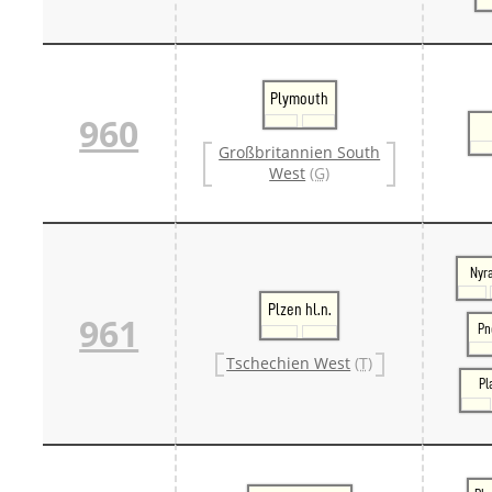
Plymouth
960
Großbritannien South
West
(G)
Nyr
Plzen hl.n.
961
Pn
Tschechien West
(T)
Pl