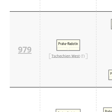
Praha-Radotin
979
Tschechien West
(T)
P
Praha