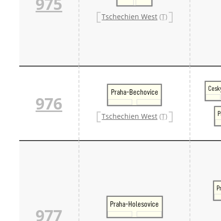
975
Tschechien West
(T)
Cesk
Praha-Bechovice
976
P
Tschechien West
(T)
P
Praha-Holesovice
977