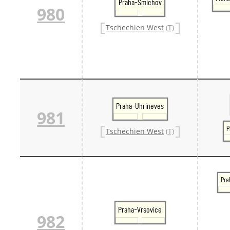
Praha-Smichov
980
Tschechien West
(T)
Praha-Uhrineves
981
P
Tschechien West
(T)
Pra
Praha-Vrsovice
982