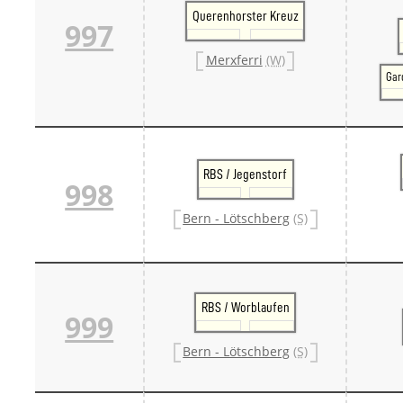
Querenhorster Kreuz
997
Merxferri
(W)
Gar
RBS / Jegenstorf
998
Bern - Lötschberg
(S)
RBS / Worblaufen
999
Bern - Lötschberg
(S)