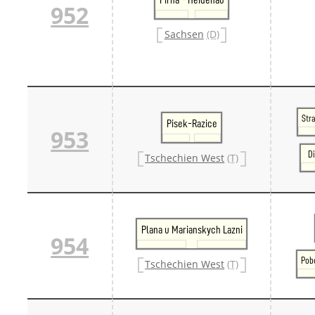
952
Danm
Danm
Sachsen
(D)
Sveri
Tschech
Tsche
Tsche
Weitere 
Alter
Bund
Str
Pisek-Razice
953
Merxf
Pole
Di
Tschechien West
(T)
Österrei
Öster
Öster
Öster
Plana u Marianskych Lazni
954
Pob
Tschechien West
(T)