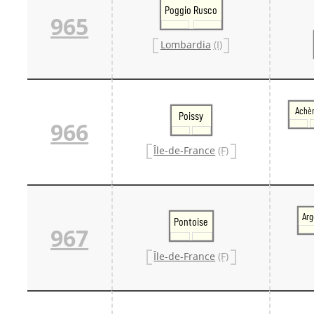
Poggio Rusco
965
Lombardia
(I)
Achè
Poissy
966
Île-de-France
(F)
Arg
Pontoise
967
Île-de-France
(F)