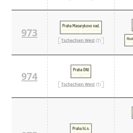
Praha Masarykovo nad.
973
Host
Tschechien West
(T)
Praha ONJ
974
Tschechien West
(T)
Praha hl.n.