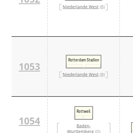
Danm
Niederlande West
(B)
Danm
Sveri
Tschech
Tsche
Tsche
Weitere 
Alter
Bund
Merxf
Rotterdam Stadion
Pole
1053
Österrei
Öster
Niederlande West
(B)
Öster
Öster
Rottweil
1054
Baden-
Württemberg
(D)