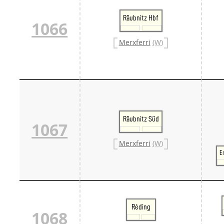
Räubnitz Hbf
1066
Merxferri
(W)
Räubnitz Süd
1067
Merxferri
(W)
E
Réding
1068