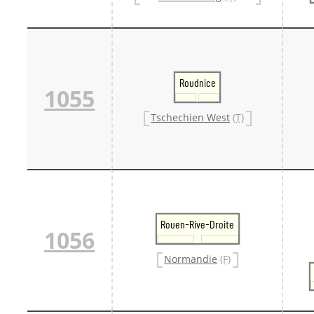
Roudnice
1055
Tschechien West
(T)
Rouen-Rive-Droite
1056
Normandie
(F)