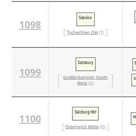
Sakvice
1098
Tschechien Ost
(T)
Salisbury
1099
Großbritannien South
S
West
(G)
Salzburg Hbf
1100
M
Österreich Mitte
(Ö)