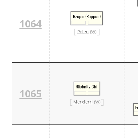
Rzepin (Reppen)
1064
Polen
(W)
Räubnitz Gbf
1065
Merxferri
(W)
E