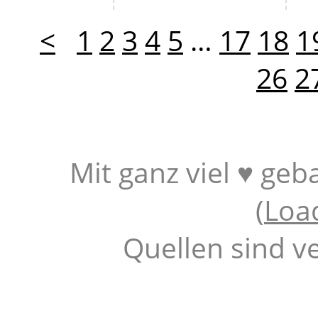
<
1
2
3
4
5
…
17
18
1
26
2
Mit ganz viel ♥ geb
(
Loa
Quellen sind v