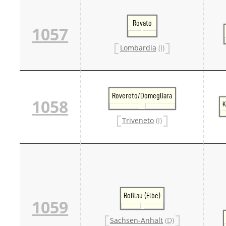
Rovato
1057
Lombardia
(I)
Rovereto/Domegliara
1058
K
Triveneto
(I)
Roßlau (Elbe)
1059
Sachsen-Anhalt
(D)