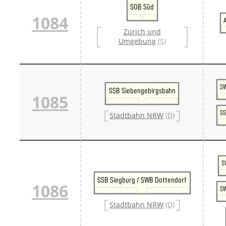
SOB Süd
1084
Zürich und
Umgebung
(S)
SW
SSB Siebengebirgsbahn
1085
SS
Stadtbahn NRW
(D)
S
SSB Siegburg / SWB Dottendorf
1086
SW
Stadtbahn NRW
(D)