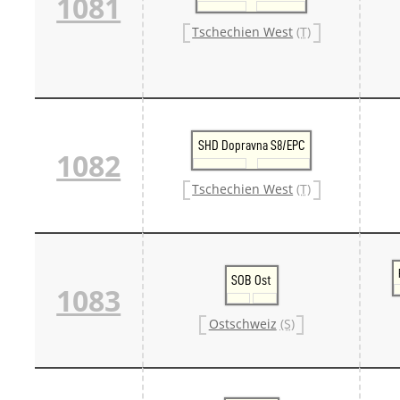
1081
Tschechien West
(T)
SHD Dopravna S8/EPC
1082
Tschechien West
(T)
SOB Ost
1083
Ostschweiz
(S)