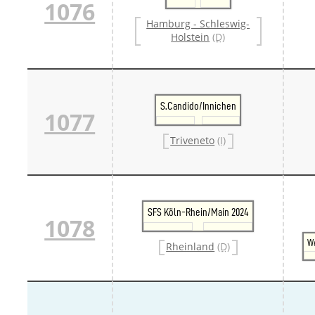
1076
Hamburg - Schleswig-
Holstein
(D)
S.Candido/Innichen
1077
Triveneto
(I)
SFS Köln-Rhein/Main 2024
1078
W
Rheinland
(D)