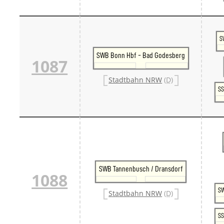
S
SWB Bonn Hbf - Bad Godesberg
1087
Stadtbahn NRW
(D)
SS
SWB Tannenbusch / Dransdorf
1088
SW
Stadtbahn NRW
(D)
SS