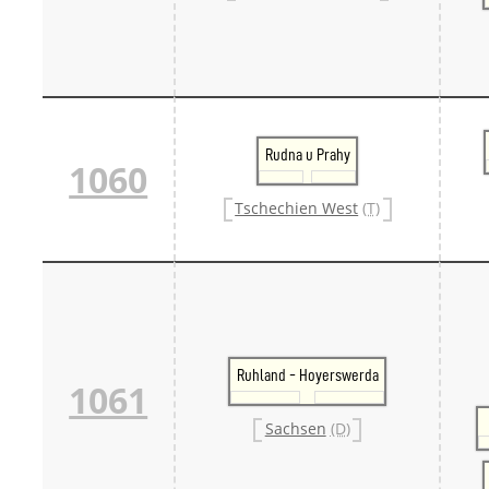
Rudna u Prahy
1060
Tschechien West
(T)
Ruhland - Hoyerswerda
1061
Sachsen
(D)