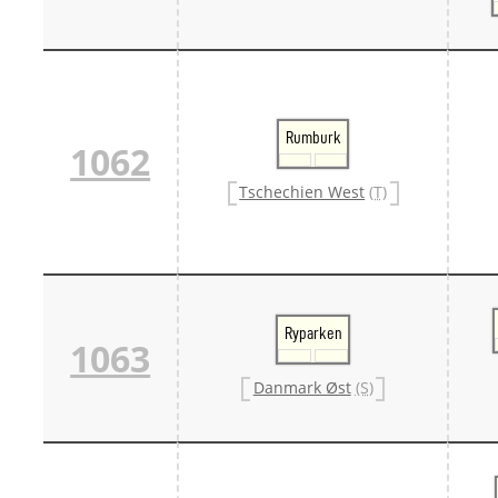
Rumburk
1062
Tschechien West
(T)
Ryparken
1063
Danmark Øst
(S)