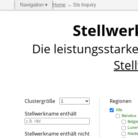
Navigation ▾
Home
→ Sts Inquiry
Stellwer
Die leistungsstark
Stel
Clustergröße
Regionen
Alle
Stellwerkname enthält
Benelux
Belgi
Luxe
Stellwerkname enthält nicht
Niede