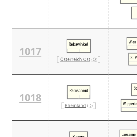
Wien 
Rekawinkel
1017
St. 
Österreich Ost
(Ö)
S
Remscheid
1018
Wupperta
Rheinland
(D)
Lausanne
Renens