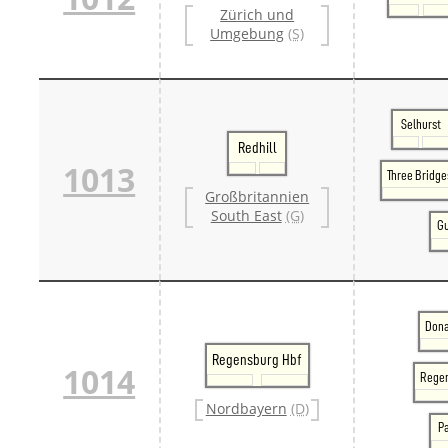
Zürich und
Umgebung
(S)
Selhurst
Redhill
1013
Three Bridge
Großbritannien
South East
(G)
Gu
Dona
Regensburg Hbf
1014
Regen
Nordbayern
(D)
P