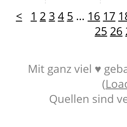
<
1
2
3
4
5
…
16
17
1
25
26
Mit ganz viel ♥ geb
(
Loa
Quellen sind v