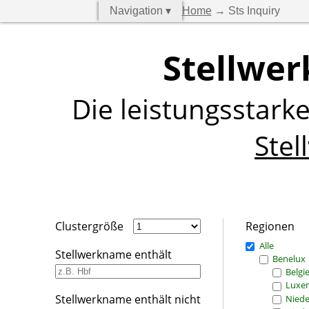
Navigation ▾
Home
→ Sts Inquiry
Stellwer
Die leistungsstark
Stel
Clustergröße
Regionen
Alle
Stellwerkname enthält
Benelux
Belgi
Luxe
Stellwerkname enthält nicht
Niede