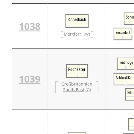
Schm
Rinnelbach
1038
Zusendorf
Merxferri
(W)
Tonbridge
Rochester
1039
Ashford(Ken
Großbritannien
South East
(G)
Sitt