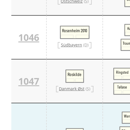
Ostschweiz
(S)
K
Rosenheim 2010
1046
Traun
Südbayern
(D)
Ringsted
Roskilde
1047
Tølløse
Danmark Øst
(S)
War