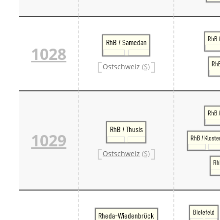
RhB /
RhB / Samedan
1028
RhB
Ostschweiz
(S)
RhB 
RhB / Thusis
1029
RhB / Kloste
Ostschweiz
(S)
RhB
Bielefeld
Rheda-Wiedenbrück