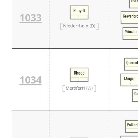
Her
Rheydt
1033
Grevenbro
Niederrhein
(D)
Mönchen
Querenh
Rhode
1034
Etingen
Merxferri
(W)
Da
Falkenb