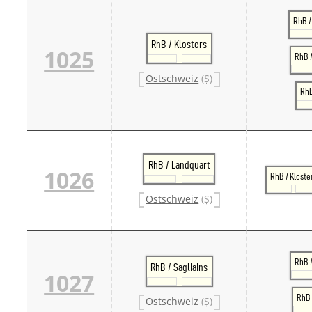
RhB /
RhB / Klosters
1025
RhB /
Ostschweiz
(S)
RhB
RhB / Landquart
1026
RhB / Kloste
Ostschweiz
(S)
RhB 
RhB / Sagliains
1027
RhB 
Ostschweiz
(S)