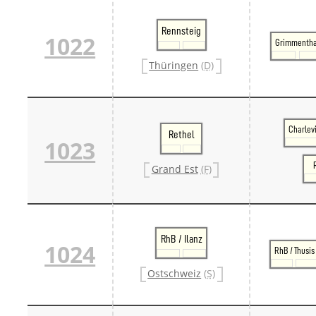
Rennsteig
1022
Grimmentha
Thüringen
(D)
Charlev
Rethel
1023
Grand Est
(F)
RhB / Ilanz
1024
RhB / Thusis
Ostschweiz
(S)