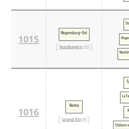
St
Regensburg-Ost
1015
Rege
Nordbayern
(D)
Maxhü
É
La F
Reims
1016
Grand Est
(F)
Châlons-