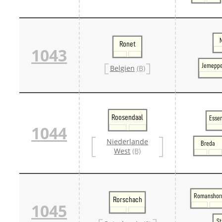
Ronet
1043
Jemeppe
Belgien
(B)
Roosendaal
Essen
1044
Niederlande
Breda
West
(B)
Romanshor
Rorschach
1045
St