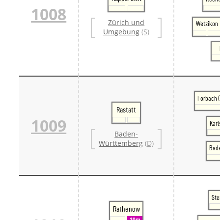
1008
Zürich und
Wetzikon
Umgebung
(S)
Forbach 
Rastatt
1009
Karl
Baden-
Württemberg
(D)
Bad
Ste
Rathenow
10m