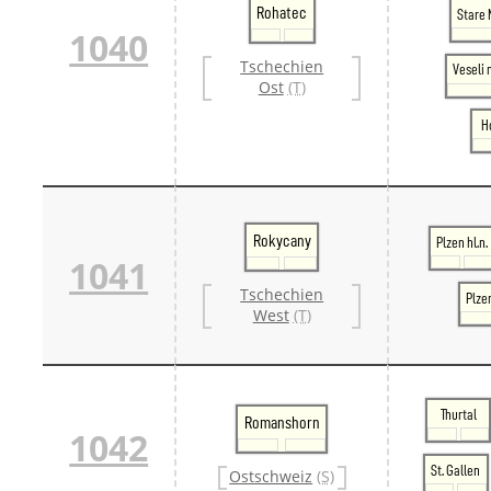
Rohatec
Stare 
1040
Tschechien
Veseli
Ost
(T)
H
Rokycany
Plzen hl.n.
1041
Tschechien
Plze
West
(T)
Thurtal
Romanshorn
1042
St. Gallen
Ostschweiz
(S)