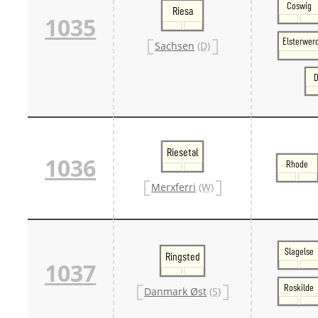
Coswig
Riesa
1035
Elsterwer
Sachsen
(D)
D
Riesetal
1036
Rhode
Merxferri
(W)
Slagelse
Ringsted
1037
Roskilde
Danmark Øst
(S)