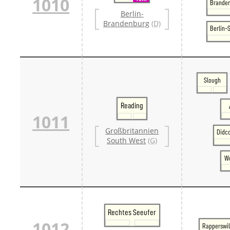
1010
Branden
Berlin-
Brandenburg
(D)
Berlin-
Slough
Reading
1011
Großbritannien
Didc
South West
(G)
We
Rechtes Seeufer
1012
Rapperswi