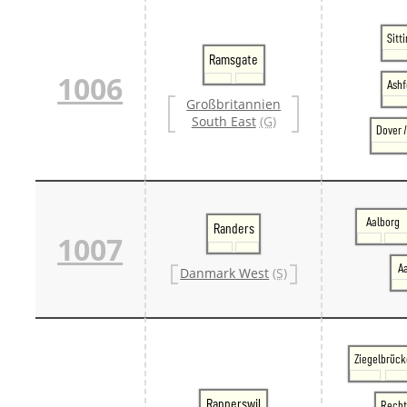
Sitt
Ramsgate
1006
Ashf
Großbritannien
South East
(G)
Dover 
Aalborg
Randers
1007
A
Danmark West
(S)
Ziegelbrück
Rapperswil
Recht