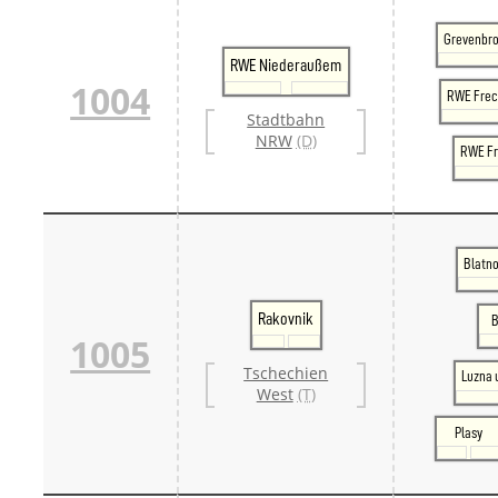
Grevenbro
RWE Niederaußem
1004
RWE Fre
Stadtbahn
NRW
(D)
RWE Fr
Blatno
Rakovnik
B
1005
Tschechien
Luzna 
West
(T)
Plasy