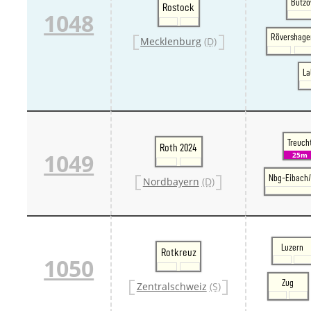
Bützo
Rostock
1048
Rövershage
Mecklenburg
(D)
La
Treuch
Roth 2024
1049
25m
Nbg-Eibach/
Nordbayern
(D)
Luzern
Rotkreuz
1050
Zug
Zentralschweiz
(S)