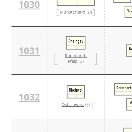
1030
Ne
Münsterland
(D)
Rheingau
1031
N
Rheinland-
Pfalz
(D)
Rorschach
Rheintal
1032
W
Ostschweiz
(S)