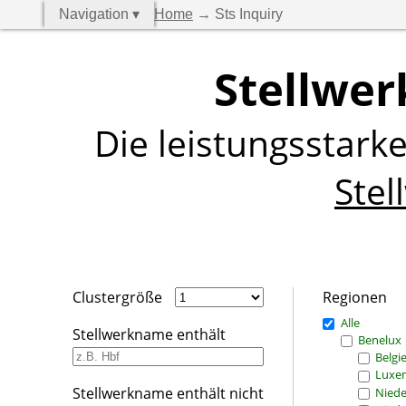
Navigation ▾
Home
→ Sts Inquiry
Stellwer
Die leistungsstark
Stel
Clustergröße
Regionen
Alle
Stellwerkname enthält
Benelux
Belgi
Luxe
Stellwerkname enthält nicht
Niede