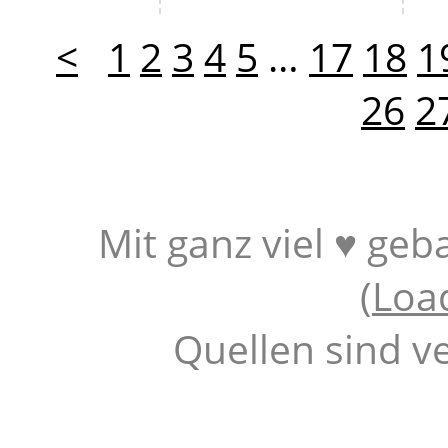
<
1
2
3
4
5
…
17
18
1
26
2
Mit ganz viel ♥ geb
(
Loa
Quellen sind v