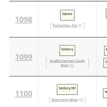
Sakvice
1098
Tschechien Ost
(T)
Salisbury
1099
Großbritannien South
S
West
(G)
Salzburg Hbf
1100
M
Österreich Mitte
(Ö)