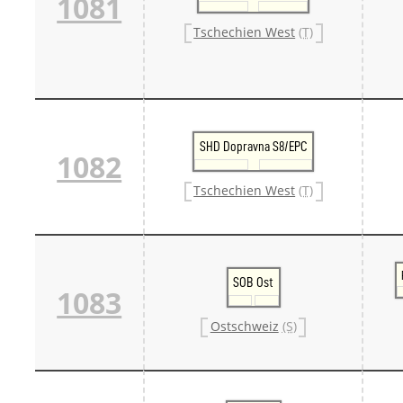
1081
Tschechien West
(T)
SHD Dopravna S8/EPC
1082
Tschechien West
(T)
SOB Ost
1083
Ostschweiz
(S)