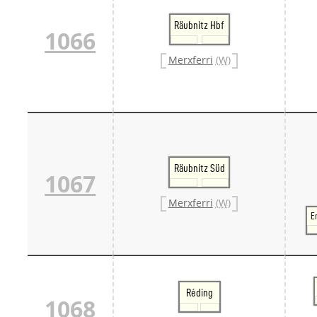
Räubnitz Hbf
1066
Merxferri
(W)
Räubnitz Süd
1067
Merxferri
(W)
E
Réding
1068