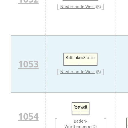
Danm
Niederlande West
(B)
Danm
Sveri
Tschech
Tsche
Tsche
Weitere 
Alter
Bund
Merxf
Rotterdam Stadion
Pole
1053
Österrei
Öster
Niederlande West
(B)
Öster
Öster
Rottweil
1054
Baden-
Württemberg
(D)