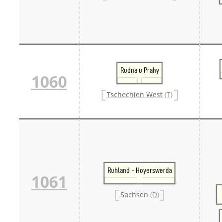
Rudna u Prahy
1060
Tschechien West
(T)
Ruhland - Hoyerswerda
1061
Sachsen
(D)