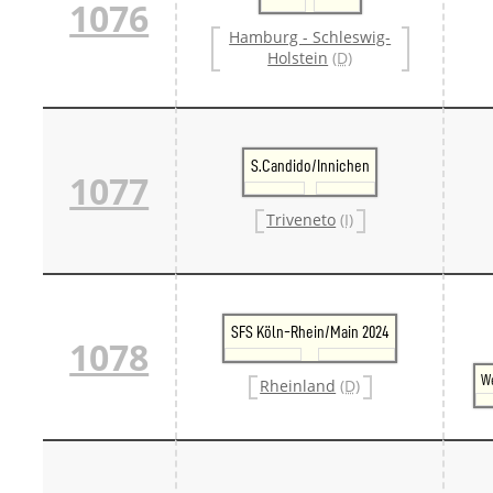
1076
Hamburg - Schleswig-
Holstein
(D)
S.Candido/Innichen
1077
Triveneto
(I)
SFS Köln-Rhein/Main 2024
1078
W
Rheinland
(D)