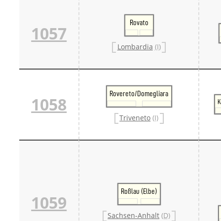
Rovato
1057
Lombardia
(I)
Rovereto/Domegliara
1058
K
Triveneto
(I)
Roßlau (Elbe)
1059
Sachsen-Anhalt
(D)