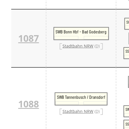
S
SWB Bonn Hbf - Bad Godesberg
1087
Stadtbahn NRW
(D)
SS
SWB Tannenbusch / Dransdorf
1088
SW
Stadtbahn NRW
(D)
SS