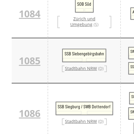
SOB Süd
1084
Zürich und
Umgebung
(S)
SW
SSB Siebengebirgsbahn
1085
SS
Stadtbahn NRW
(D)
S
SSB Siegburg / SWB Dottendorf
1086
SW
Stadtbahn NRW
(D)