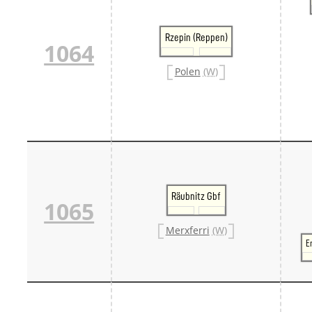
Rzepin (Reppen)
1064
Polen
(W)
Räubnitz Gbf
1065
Merxferri
(W)
E