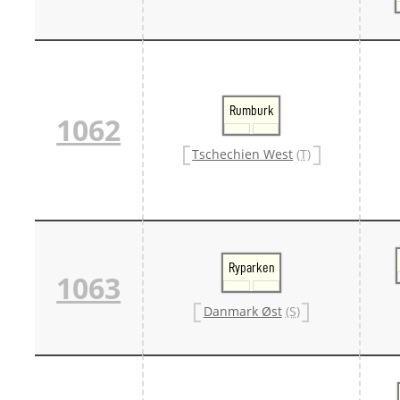
Rumburk
1062
Tschechien West
(T)
Ryparken
1063
Danmark Øst
(S)