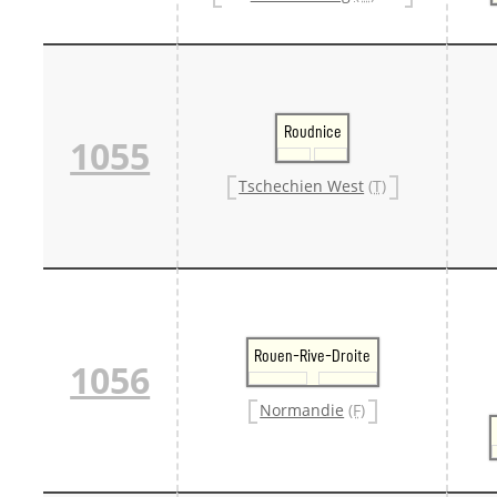
Roudnice
1055
Tschechien West
(T)
Rouen-Rive-Droite
1056
Normandie
(F)