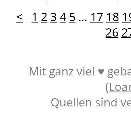
<
1
2
3
4
5
…
17
18
1
26
2
Mit ganz viel ♥ geb
(
Loa
Quellen sind v