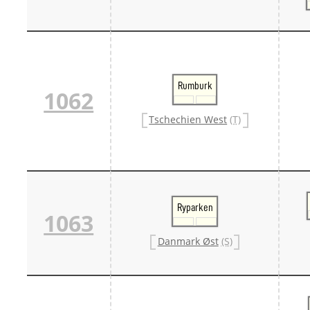
Rumburk
1062
Tschechien West
(T)
Ryparken
1063
Danmark Øst
(S)