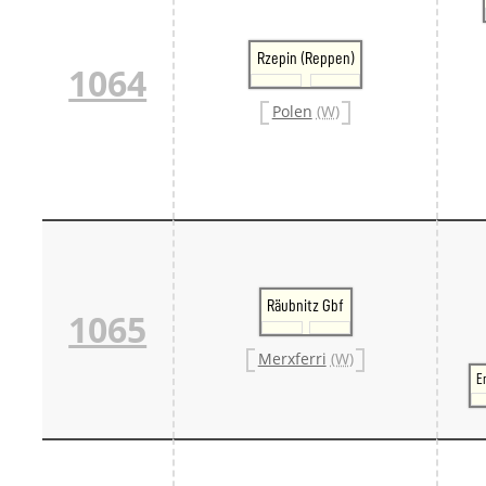
Rzepin (Reppen)
1064
Polen
(W)
Räubnitz Gbf
1065
Merxferri
(W)
E