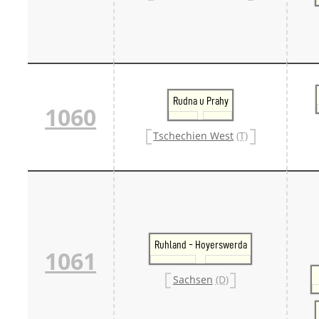
Rudna u Prahy
1060
Tschechien West
(T)
Ruhland - Hoyerswerda
1061
Sachsen
(D)