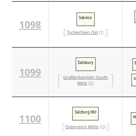
Sakvice
1098
Tschechien Ost
(T)
Salisbury
1099
Großbritannien South
S
West
(G)
Salzburg Hbf
1100
M
Österreich Mitte
(Ö)