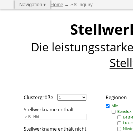
Navigation ▾
Home
→ Sts Inquiry
Stellwer
Die leistungsstark
Stel
Clustergröße
Regionen
Alle
Stellwerkname enthält
Benelux
Belgi
Luxe
Stellwerkname enthält nicht
Niede