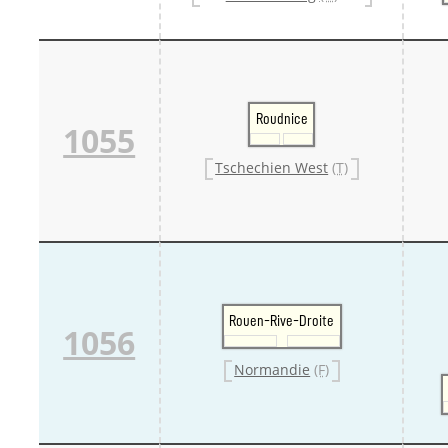
Roudnice
1055
Tschechien West
(T)
Rouen-Rive-Droite
1056
Normandie
(F)