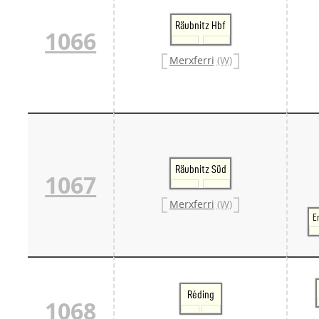
Räubnitz Hbf
1066
Merxferri
(W)
Räubnitz Süd
1067
Merxferri
(W)
E
Réding
1068