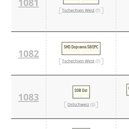
1081
Tschechien West
(T)
SHD Dopravna S8/EPC
1082
Tschechien West
(T)
SOB Ost
1083
Ostschweiz
(S)