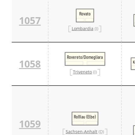
Rovato
1057
Lombardia
(I)
Rovereto/Domegliara
1058
K
Triveneto
(I)
Roßlau (Elbe)
1059
Sachsen-Anhalt
(D)