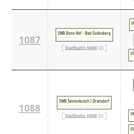
S
SWB Bonn Hbf - Bad Godesberg
1087
Stadtbahn NRW
(D)
SS
SWB Tannenbusch / Dransdorf
1088
SW
Stadtbahn NRW
(D)
SS