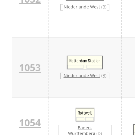
Danm
Niederlande West
(B)
Danm
Sveri
Tschech
Tsche
Tsche
Weitere 
Alter
Bund
Merxf
Rotterdam Stadion
Pole
1053
Österrei
Öster
Niederlande West
(B)
Öster
Öster
Rottweil
1054
Baden-
Württemberg
(D)