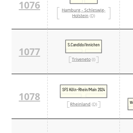
1076
Hamburg - Schleswig-
Holstein
(D)
S.Candido/Innichen
1077
Triveneto
(I)
SFS Köln-Rhein/Main 2024
1078
W
Rheinland
(D)