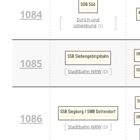
SOB Süd
1084
Zürich und
Umgebung
(S)
SW
SSB Siebengebirgsbahn
1085
SS
Stadtbahn NRW
(D)
S
SSB Siegburg / SWB Dottendorf
1086
SW
Stadtbahn NRW
(D)