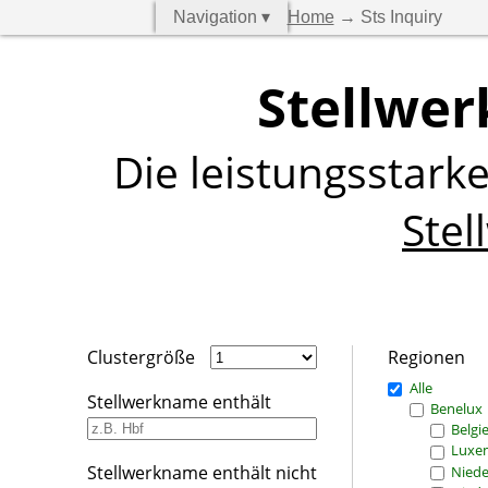
Navigation ▾
Home
→ Sts Inquiry
Stellwer
Die leistungsstark
Stel
Clustergröße
Regionen
Alle
Stellwerkname enthält
Benelux
Belgi
Luxe
Stellwerkname enthält nicht
Niede