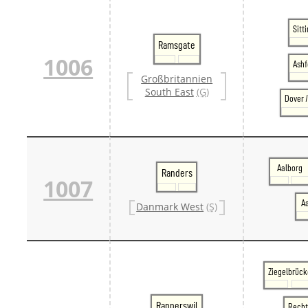
Sitt
Ramsgate
1006
Ashf
Großbritannien
South East
(G)
Dover 
Aalborg
Randers
1007
A
Danmark West
(S)
Ziegelbrück
Rapperswil
Recht