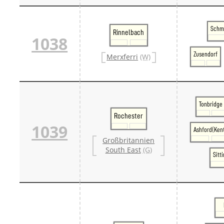
Schm
Rinnelbach
1038
Zusendorf
Merxferri
(W)
Tonbridge
Rochester
1039
Ashford(Ken
Großbritannien
South East
(G)
Sitt