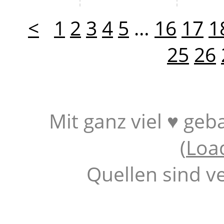
<
1
2
3
4
5
…
16
17
1
25
26
Mit ganz viel ♥ geb
(
Loa
Quellen sind v