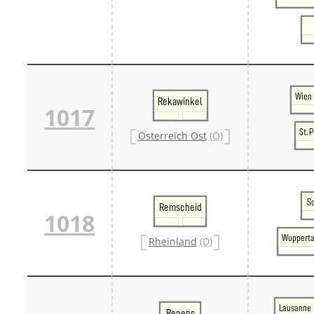
Wien 
Rekawinkel
1017
St. 
Österreich Ost
(Ö)
S
Remscheid
1018
Wupperta
Rheinland
(D)
Lausanne
Renens