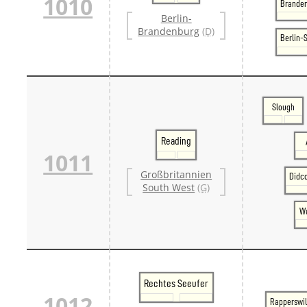
1010
Branden
Berlin-
Brandenburg
(D)
Berlin-
Slough
Reading
1011
Großbritannien
Didc
South West
(G)
We
Rechtes Seeufer
1012
Rapperswi