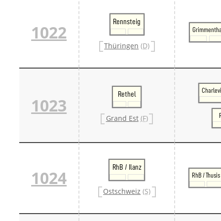
Rennsteig
1022
Grimmentha
Thüringen
(D)
Charlev
Rethel
1023
Grand Est
(F)
RhB / Ilanz
1024
RhB / Thusis
Ostschweiz
(S)