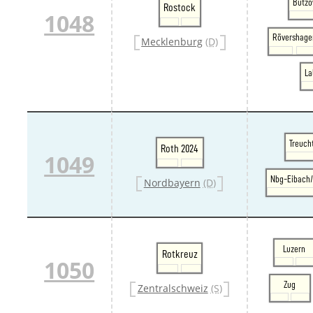
Bützo
Rostock
1048
Rövershage
Mecklenburg
(D)
La
Treuch
Roth 2024
1049
Nbg-Eibach/
Nordbayern
(D)
Luzern
Rotkreuz
1050
Zug
Zentralschweiz
(S)