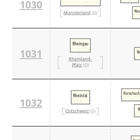
1030
Ne
Münsterland
(D)
Rheingau
1031
N
Rheinland-
Pfalz
(D)
Rorschach
Rheintal
1032
W
Ostschweiz
(S)