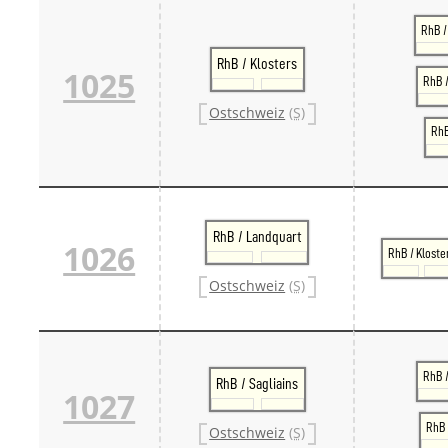
RhB /
RhB / Klosters
1025
RhB /
Ostschweiz
(S)
RhB
RhB / Landquart
1026
RhB / Kloste
Ostschweiz
(S)
RhB 
RhB / Sagliains
1027
RhB 
Ostschweiz
(S)