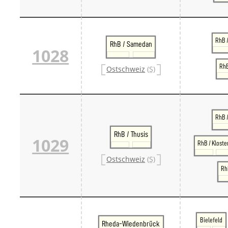
RhB /
RhB / Samedan
1028
RhB
Ostschweiz
(S)
RhB 
RhB / Thusis
1029
RhB / Kloste
Ostschweiz
(S)
RhB
Bielefeld
Rheda-Wiedenbrück