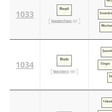
Her
Rheydt
1033
Grevenbro
Niederrhein
(D)
Mönchen
Querenh
Rhode
1034
Etingen
Merxferri
(W)
Da
Falkenb