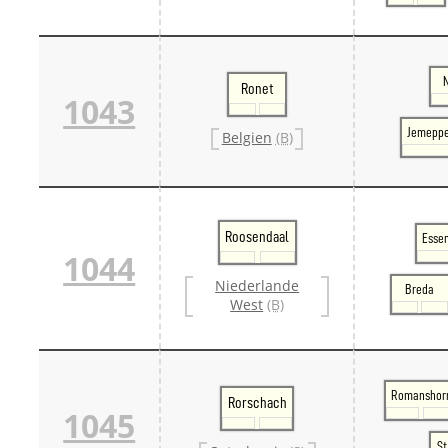
Ronet
1043
Jemeppe
Belgien
(B)
Roosendaal
Essen
1044
Niederlande
Breda
West
(B)
Romanshor
Rorschach
1045
St