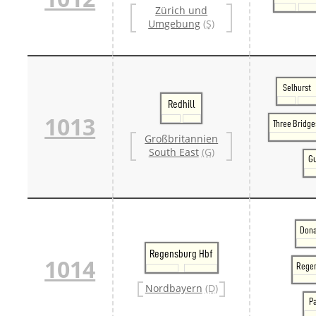
Zürich und
Umgebung
(S)
Selhurst
Redhill
1013
Three Bridge
Großbritannien
South East
(G)
Gu
Dona
Regensburg Hbf
1014
Regen
Nordbayern
(D)
P