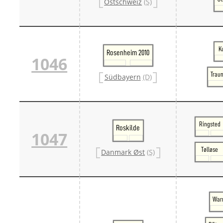
Ostschweiz
(S)
K
Rosenheim 2010
1046
Traun
Südbayern
(D)
Ringsted
Roskilde
1047
Tølløse
Danmark Øst
(S)
War