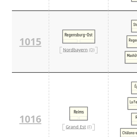
St
Regensburg-Ost
1015
Rege
Nordbayern
(D)
Maxhü
É
La F
Reims
1016
Grand Est
(F)
Châlons-