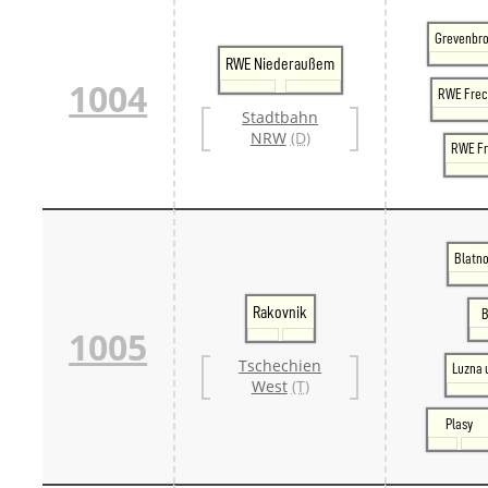
Grevenbro
RWE Niederaußem
1004
RWE Fre
Stadtbahn
NRW
(D)
RWE Fr
Blatno
Rakovnik
B
1005
Tschechien
Luzna 
West
(T)
Plasy