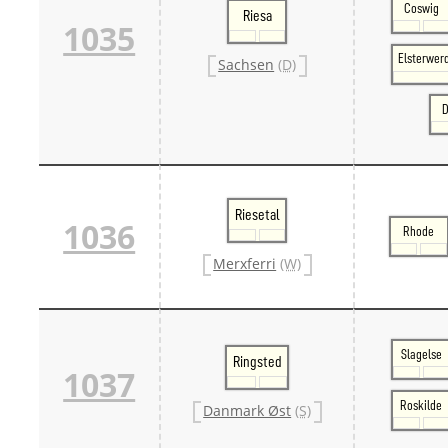
Coswig
Riesa
1035
Elsterwer
Sachsen
(D)
D
Riesetal
1036
Rhode
Merxferri
(W)
Slagelse
Ringsted
1037
Roskilde
Danmark Øst
(S)