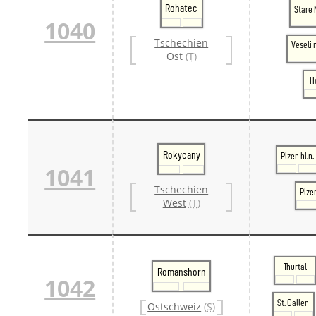
Rohatec
Stare 
1040
Tschechien
Veseli
Ost
(T)
H
Rokycany
Plzen hl.n.
1041
Tschechien
Plze
West
(T)
Thurtal
Romanshorn
1042
St. Gallen
Ostschweiz
(S)