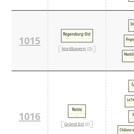
St
Regensburg-Ost
1015
Rege
Nordbayern
(D)
Maxhü
É
La F
Reims
1016
Grand Est
(F)
Châlons-