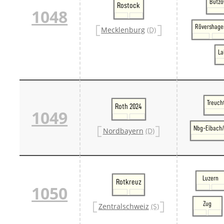
Bützo
Rostock
1048
Rövershage
Mecklenburg
(D)
La
Treuch
Roth 2024
1049
Nbg-Eibach/
Nordbayern
(D)
Luzern
Rotkreuz
1050
Zug
Zentralschweiz
(S)