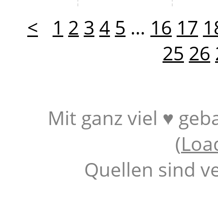
<
1
2
3
4
5
…
16
17
1
25
26
Mit ganz viel ♥ geb
(
Loa
Quellen sind v