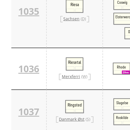
Coswig
Riesa
1035
Elsterwer
Sachsen
(D)
D
Riesetal
1036
Rhode
29m
Merxferri
(W)
Slagelse
Ringsted
1037
Roskilde
Danmark Øst
(S)