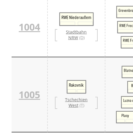
Grevenbro
RWE Niederaußem
1004
RWE Fre
Stadtbahn
NRW
(D)
RWE Fr
Blatno
Rakovnik
B
1005
Tschechien
Luzna 
West
(T)
Plasy