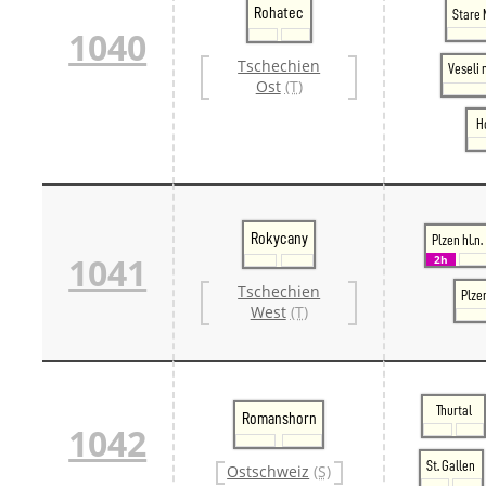
Rohatec
Stare 
1040
Tschechien
Veseli
Ost
(T)
H
Rokycany
Plzen hl.n.
1041
2h
Tschechien
Plze
West
(T)
Thurtal
Romanshorn
1042
St. Gallen
Ostschweiz
(S)