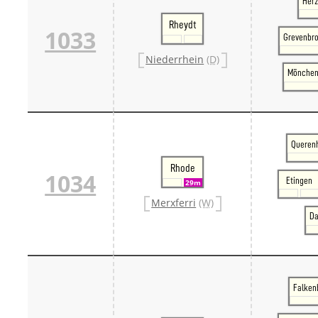
Her
Rheydt
1033
Grevenbro
Niederrhein
(D)
Mönchen
Querenh
Rhode
1034
Etingen
29m
Merxferri
(W)
Da
Falkenb