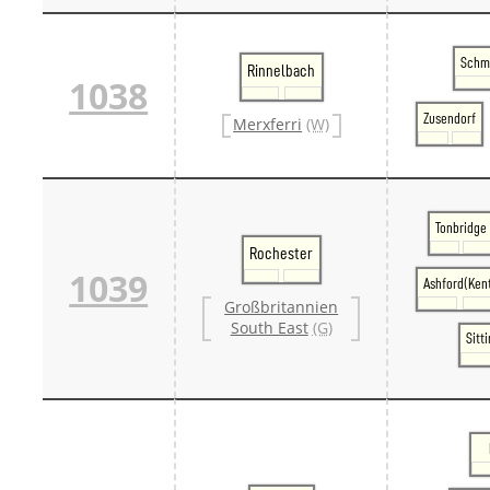
Schm
Rinnelbach
1038
Zusendorf
Merxferri
(W)
Tonbridge
Rochester
1039
Ashford(Ken
Großbritannien
South East
(G)
Sitt