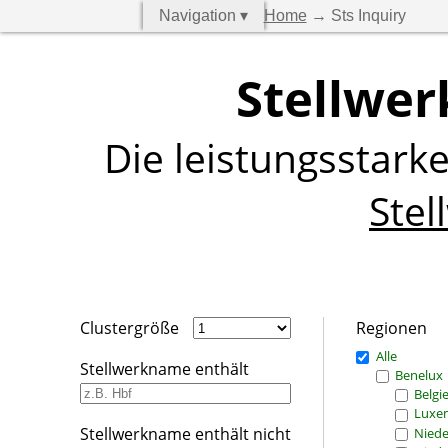
Navigation ▾
Home
→ Sts Inquiry
Stellwer
Die leistungsstark
Stel
Clustergröße
Regionen
Alle
Stellwerkname enthält
Benelux
Belgi
Luxe
Stellwerkname enthält nicht
Niede