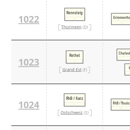
Rennsteig
1022
Grimmentha
Thüringen
(D)
Charlev
Rethel
1023
Grand Est
(F)
RhB / Ilanz
1024
RhB / Thusis
Ostschweiz
(S)