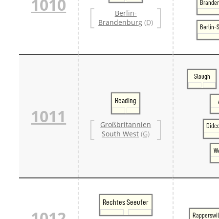
1010
Branden
Berlin-
Brandenburg
(D)
Berlin-
Slough
Reading
1011
Großbritannien
Didc
South West
(G)
We
Rechtes Seeufer
1012
Rapperswi