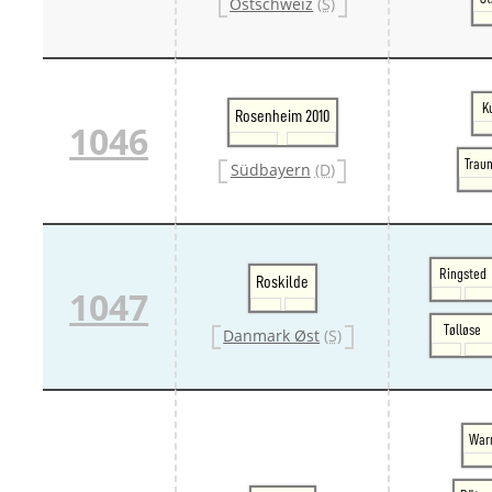
Ostschweiz
(S)
K
Rosenheim 2010
1046
Traun
Südbayern
(D)
Ringsted
Roskilde
1047
Tølløse
Danmark Øst
(S)
War