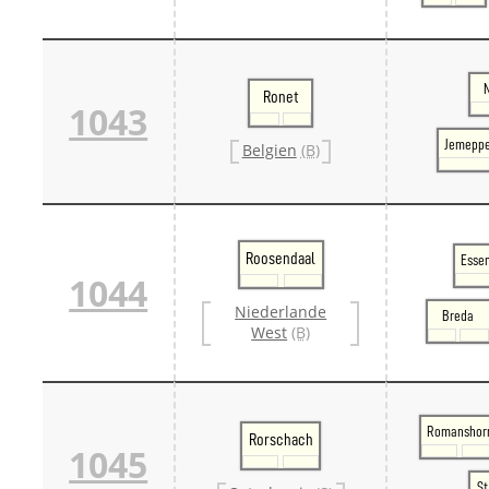
Ronet
1043
Jemeppe
Belgien
(B)
Roosendaal
Essen
1044
Niederlande
Breda
West
(B)
Romanshor
Rorschach
1045
St