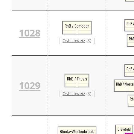
RhB /
RhB / Samedan
1028
RhB
Ostschweiz
(S)
RhB 
RhB / Thusis
1029
RhB / Kloste
Ostschweiz
(S)
RhB
Bielefeld
Rheda-Wiedenbrück