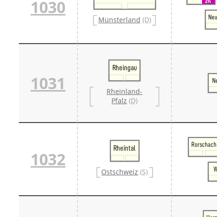
1030
2h
Ne
Münsterland
(D)
Rheingau
1031
N
Rheinland-
Pfalz
(D)
Rorschach
Rheintal
1032
W
Ostschweiz
(S)