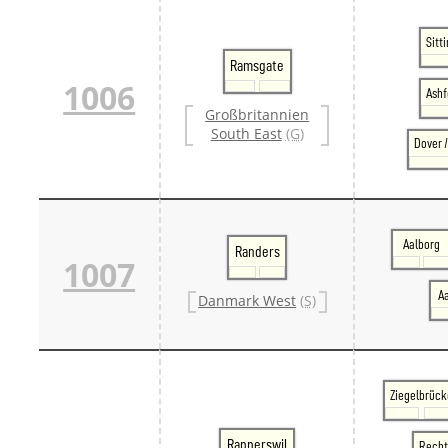
Sitt
Ramsgate
1006
Ashf
Großbritannien
South East
(G)
Dover 
Aalborg
Randers
1007
A
Danmark West
(S)
Ziegelbrück
Rapperswil
Recht