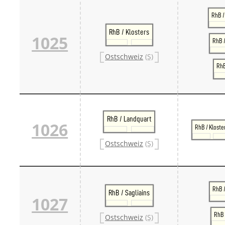
RhB /
RhB / Klosters
1025
RhB /
Ostschweiz
(S)
RhB
RhB / Landquart
1026
RhB / Kloste
Ostschweiz
(S)
RhB 
RhB / Sagliains
1027
RhB 
Ostschweiz
(S)