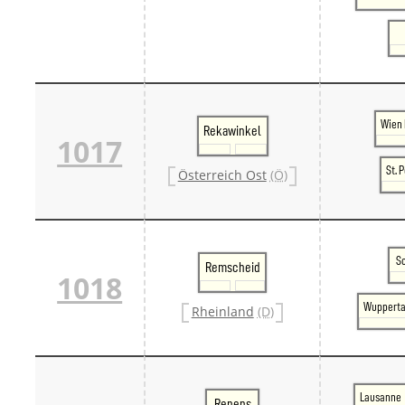
Wien 
Rekawinkel
1017
St. 
Österreich Ost
(Ö)
S
Remscheid
1018
Wupperta
Rheinland
(D)
Lausanne
Renens