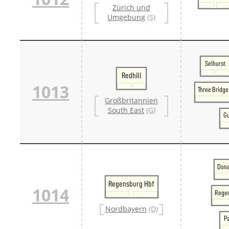
Zürich und
Umgebung
(S)
Selhurst
Redhill
1013
Three Bridge
Großbritannien
South East
(G)
Gu
Dona
Regensburg Hbf
1014
Regen
Nordbayern
(D)
P