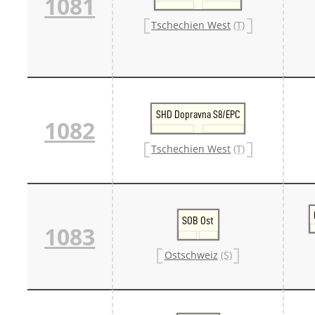
1081
Tschechien West
(T)
SHD Dopravna S8/EPC
1082
Tschechien West
(T)
SOB Ost
1083
Ostschweiz
(S)