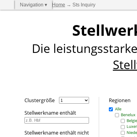
Navigation ▾
Home
→ Sts Inquiry
Stellwer
Die leistungsstark
Stel
Clustergröße
Regionen
Alle
Stellwerkname enthält
Benelux
Belgi
Luxe
Stellwerkname enthält nicht
Niede