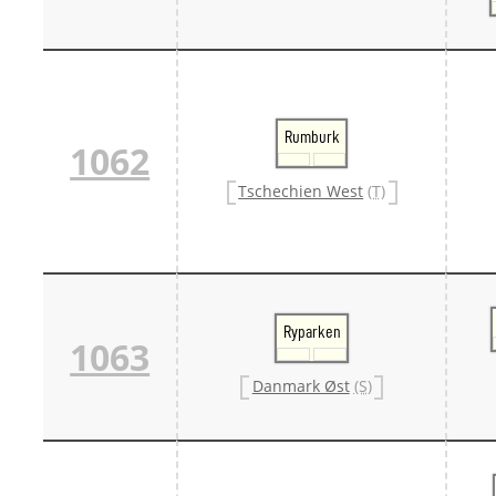
Rumburk
1062
Tschechien West
(T)
Ryparken
1063
Danmark Øst
(S)