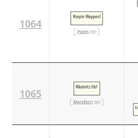
Rzepin (Reppen)
1064
Polen
(W)
Räubnitz Gbf
1065
Merxferri
(W)
E