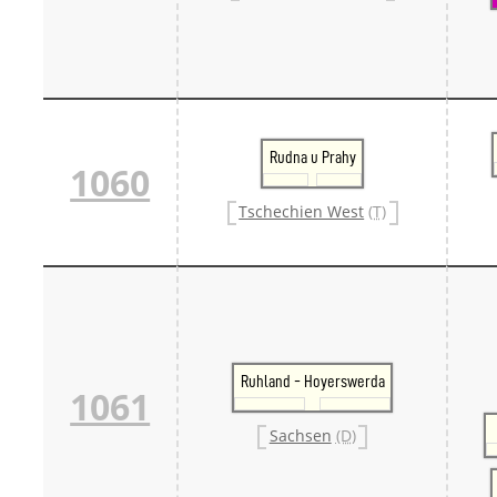
Rudna u Prahy
1060
Tschechien West
(T)
Ruhland - Hoyerswerda
1061
Sachsen
(D)