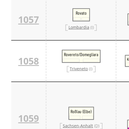
Rovato
1057
Lombardia
(I)
Rovereto/Domegliara
1058
K
Triveneto
(I)
Roßlau (Elbe)
1059
Sachsen-Anhalt
(D)