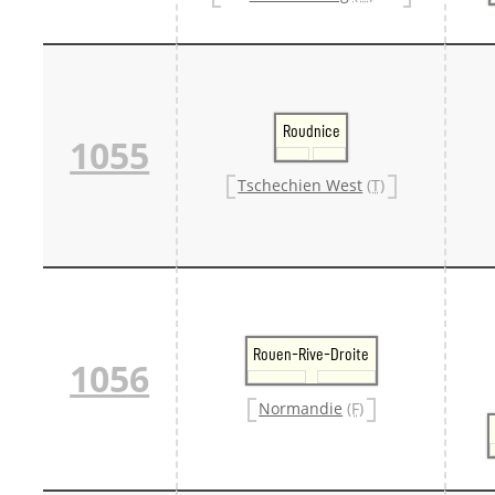
Roudnice
1055
Tschechien West
(T)
Rouen-Rive-Droite
1056
Normandie
(F)