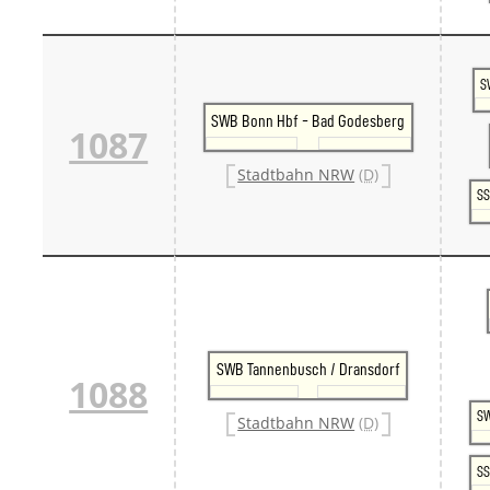
S
SWB Bonn Hbf - Bad Godesberg
1087
Stadtbahn NRW
(D)
SS
SWB Tannenbusch / Dransdorf
1088
SW
Stadtbahn NRW
(D)
SS