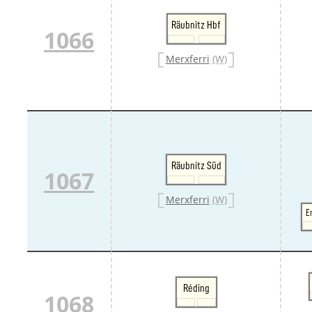
Räubnitz Hbf
1066
Merxferri
(W)
Räubnitz Süd
1067
Merxferri
(W)
E
Réding
1068