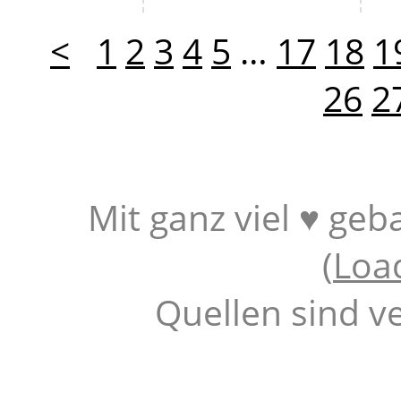
<
1
2
3
4
5
…
17
18
1
26
2
Mit ganz viel ♥ geb
(
Loa
Quellen sind v