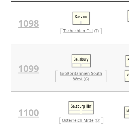
Sakvice
1098
Tschechien Ost
(T)
Salisbury
1099
Großbritannien South
S
West
(G)
Salzburg Hbf
1100
M
Österreich Mitte
(Ö)