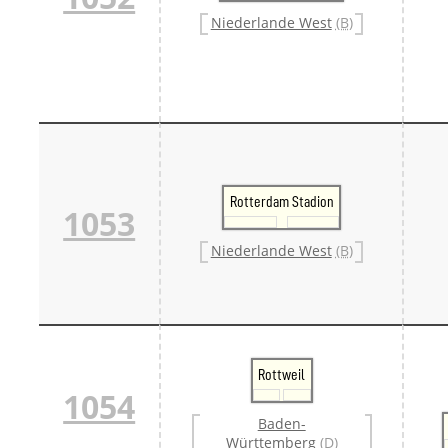
Danm
Niederlande West
(B)
Danm
Sveri
Tschech
Tsche
Tsche
Weitere 
Alter
Bund
Merxf
Rotterdam Stadion
Pole
1053
Österrei
Öster
Niederlande West
(B)
Öster
Öster
Rottweil
1054
Baden-
Württemberg
(D)