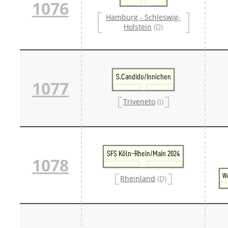
1076
Hamburg - Schleswig-
Holstein
(D)
S.Candido/Innichen
1077
Triveneto
(I)
SFS Köln-Rhein/Main 2024
1078
W
Rheinland
(D)