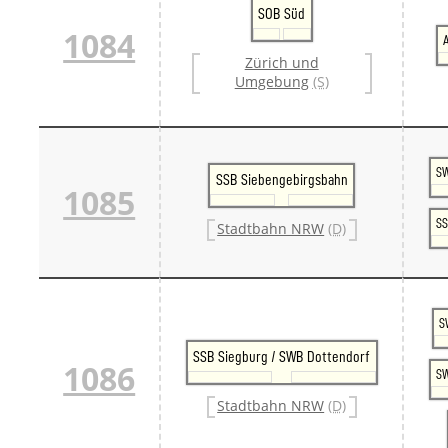
SOB Süd
1084
Zürich und
Umgebung
(S)
SW
SSB Siebengebirgsbahn
1085
SS
Stadtbahn NRW
(D)
S
SSB Siegburg / SWB Dottendorf
1086
SW
Stadtbahn NRW
(D)