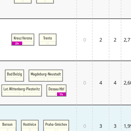
Kreuz Verona
Trento
0
2
2
2,7
2h
Bad Belzig
Magdeburg-Neustadt
0
4
4
2,6
Lut. Wittenberg-Piesteritz
Dessau Hbf
1h
Beroun
Hostivice
Praha-Smichov
0
3
3
1,9