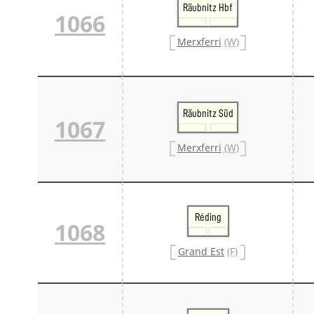
Räubnitz Hbf
1066
Merxferri
(W)
Räubnitz Süd
1067
Merxferri
(W)
Réding
1068
Grand Est
(F)