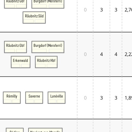
Räubnitz Gbf
Burgdorf (Merxferri)
0
3
3
2,7
Räubnitz Süd
Räubnitz Gbf
Burgdorf (Merxferri)
0
4
4
2,2
Erkenwald
Räubnitz Hbf
Rémilly
Saverne
Lunéville
0
3
3
1,8