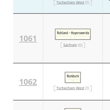
Tschechien West
(T)
Ruhland - Hoyerswerda
1061
Sachsen
(D)
Rumburk
1062
Tschechien West
(T)