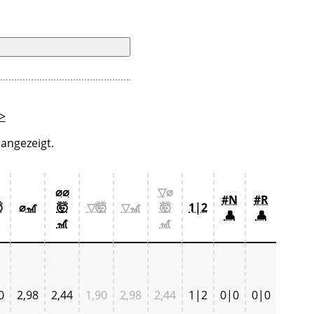
>
angezeigt.
⌀⌀
▽⌀
#N
#R

⌀🎢
🤯
▽🤯
▽🎢
🤯
1|2
👤
👤
🎢
🎢
0
2,98
2,44
1,90
2,98
2,44
1|2
0|0
0|0