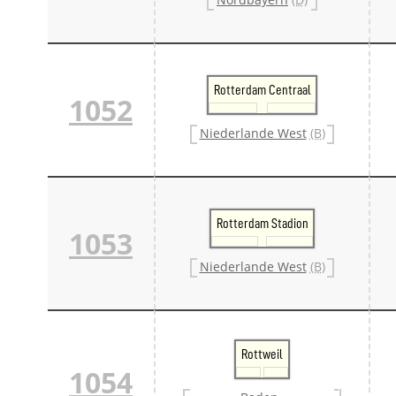
Rotterdam Centraal
1052
Niederlande West
(B)
Rotterdam Stadion
1053
Niederlande West
(B)
Rottweil
1054