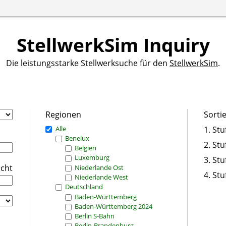
StellwerkSim Inquiry
Die leistungsstarke Stellwerksuche für den
StellwerkSim
.
Regionen
Sorti
Alle
1. Stu
Benelux
2. Stu
Belgien
Luxemburg
3. Stu
icht
Niederlande Ost
4. Stu
Niederlande West
Deutschland
Baden-Württemberg
Baden-Württemberg 2024
Berlin S-Bahn
Berlin-Brandenburg