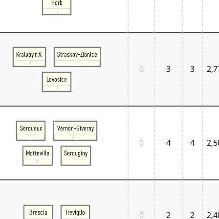
Horb
Tschechien West
Weitere Regionen
Alternative Stellwerke
BundesbahnZeiten
Merxferri
Polen
Kralupy n.V.
Straskov-Zlonice
Österreich
0
3
3
2,7
Österreich Mitte
Österreich Ost
Lovosice
Österreich West
Serqueux
Vernon-Giverny
0
4
4
2,5
Motteville
Serquginy
Brescia
Treviglio
0
2
2
2,4