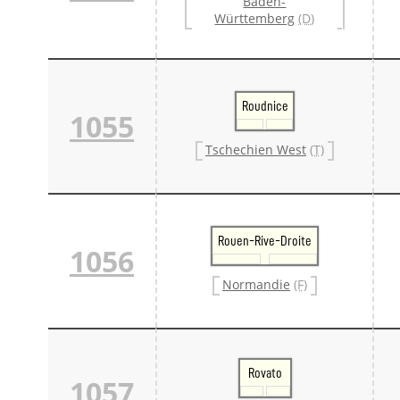
Baden-
Württemberg
(D)
Roudnice
1055
Tschechien West
(T)
Rouen-Rive-Droite
1056
Normandie
(F)
Rovato
1057