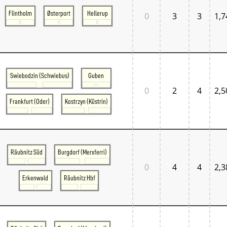
Flintholm
Østerport
Hellerup
0
3
3
1,7
Swiebodzin (Schwiebus)
Guben
0
2
4
2,5
Frankfurt (Oder)
Kostrzyn (Küstrin)
Räubnitz Süd
Burgdorf (Merxferri)
0
4
4
2,3
Erkenwald
Räubnitz Hbf