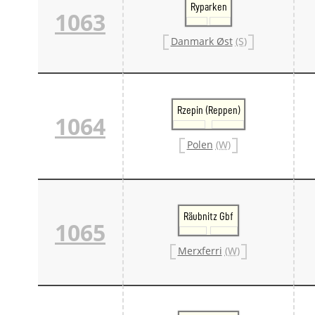
Ryparken
1063
Danmark Øst
(S)
Rzepin (Reppen)
1064
Polen
(W)
Räubnitz Gbf
1065
Merxferri
(W)