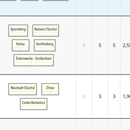
Spremberg
Kamenz (Sachs)
Horka
Senftenberg
0
5
5
2,5
Elsterwerda - Großenhain
Neustadt (Sachs)
Zittau
0
3
3
1,9
Ceska Kamenice