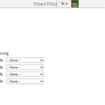
Privacy Policy
▾
erung
fe
fe
fe
fe