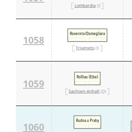
Lombardia
(I)
Rovereto/Domegliara
1058
Triveneto
(I)
Roßlau (Elbe)
1059
Sachsen-Anhalt
(D)
Rudna u Prahy
1060