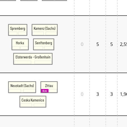
Spremberg
Kamenz (Sachs)
Horka
Senftenberg
0
5
5
2,5
Elsterwerda - Großenhain
Neustadt (Sachs)
Zittau
6m
0
3
3
1,9
Ceska Kamenice