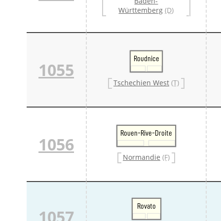
Baden-
Württemberg
(D)
Roudnice
1055
Tschechien West
(T)
Rouen-Rive-Droite
1056
Normandie
(F)
Rovato
1057