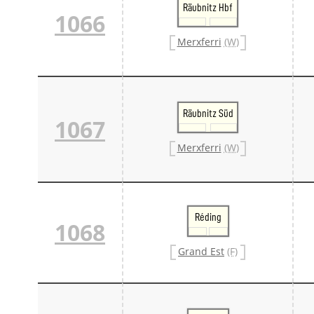
Räubnitz Hbf
1066
Merxferri
(W)
Räubnitz Süd
1067
Merxferri
(W)
Réding
1068
Grand Est
(F)