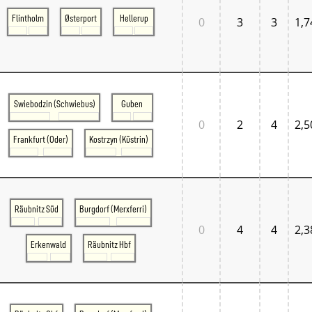
Flintholm
Østerport
Hellerup
0
3
3
1,7
Swiebodzin (Schwiebus)
Guben
0
2
4
2,5
Frankfurt (Oder)
Kostrzyn (Küstrin)
Räubnitz Süd
Burgdorf (Merxferri)
0
4
4
2,3
Erkenwald
Räubnitz Hbf