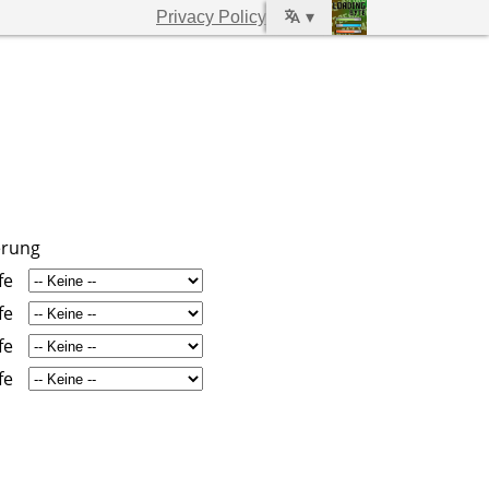
Privacy Policy
▾
erung
fe
fe
fe
fe