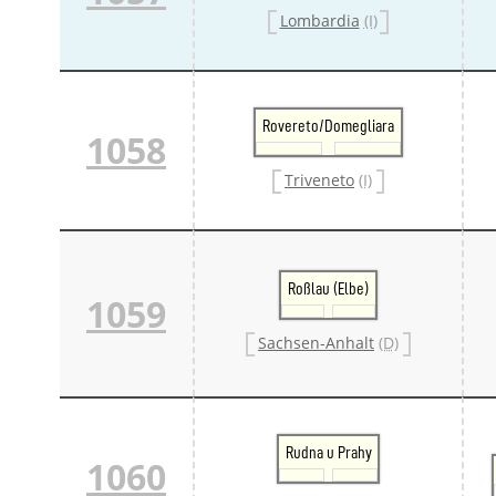
Lombardia
(I)
Rovereto/Domegliara
1058
Triveneto
(I)
Roßlau (Elbe)
1059
Sachsen-Anhalt
(D)
Rudna u Prahy
1060