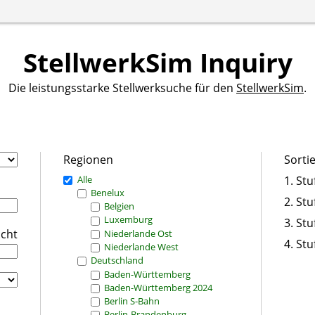
StellwerkSim Inquiry
Die leistungsstarke Stellwerksuche für den
StellwerkSim
.
Regionen
Sorti
Alle
1. Stu
Benelux
2. Stu
Belgien
Luxemburg
3. Stu
icht
Niederlande Ost
4. Stu
Niederlande West
Deutschland
Baden-Württemberg
Baden-Württemberg 2024
Berlin S-Bahn
Berlin-Brandenburg