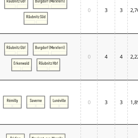
Räubnitz Gbf
Burgdorf (Merxferri)
0
3
3
2,7
Räubnitz Süd
Räubnitz Gbf
Burgdorf (Merxferri)
0
4
4
2,2
Erkenwald
Räubnitz Hbf
Rémilly
Saverne
Lunéville
0
3
3
1,8