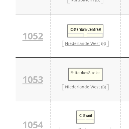
Rotterdam Centraal
1052
Niederlande West
(B)
Rotterdam Stadion
1053
Niederlande West
(B)
Rottweil
1054