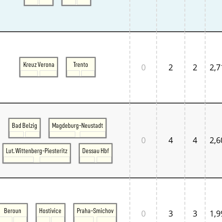
Kreuz Verona
Trento
0
2
2
2,7
Bad Belzig
Magdeburg-Neustadt
0
4
4
2,6
Lut. Wittenberg-Piesteritz
Dessau Hbf
Beroun
Hostivice
Praha-Smichov
0
3
3
1,9