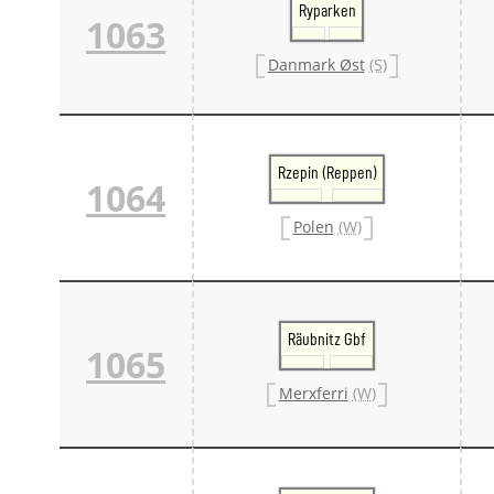
Ryparken
1063
Danmark Øst
(S)
Rzepin (Reppen)
1064
Polen
(W)
Räubnitz Gbf
1065
Merxferri
(W)