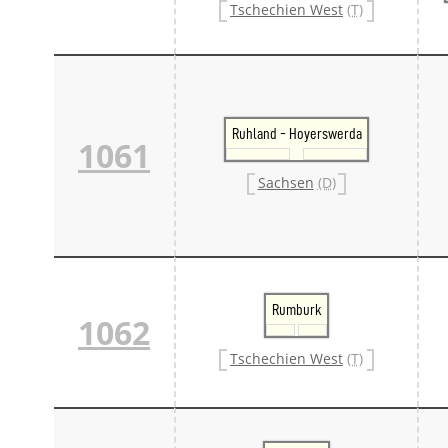
Tschechien West
(T)
Ruhland - Hoyerswerda
1061
Sachsen
(D)
Rumburk
1062
Tschechien West
(T)