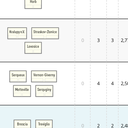
Horb
Tschechien West
Weitere Regionen
Alternative Stellwerke
BundesbahnZeiten
Merxferri
Polen
Kralupy n.V.
Straskov-Zlonice
Österreich
0
3
3
2,7
Österreich Mitte
Österreich Ost
Lovosice
Österreich West
Serqueux
Vernon-Giverny
0
4
4
2,5
Motteville
Serquginy
Brescia
Treviglio
0
2
2
2,4